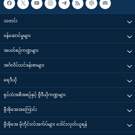
သတင်း
၀န်ဆောင်မှုများ
အပတ်စဉ်ကဏ္ဍများ
အင်္ဂလိပ်သင်ခန်းစာများ
ရေဒီယို
ရုပ်သံအစီအစဉ်နှင့် ဗွီဒီယိုကဏ္ဍများ
ဗွီအိုအေအကြောင်း
ဗွီအိုအေ မိုဘိုင်းလ်အက်ပ်များ ဒေါင်းလုတ်ယူရန်