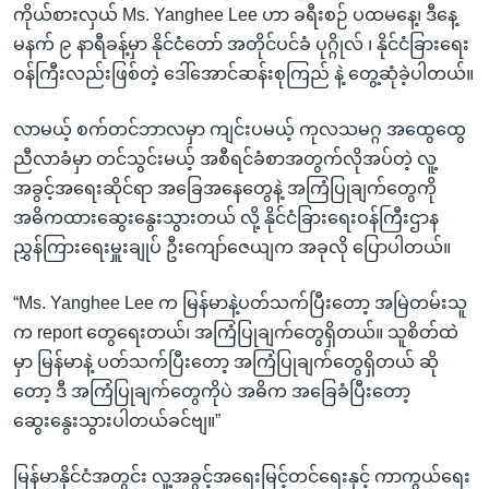
ကိုယ်စားလှယ် Ms. Yanghee Lee ဟာ ခရီးစဉ် ပထမနေ့၊ ဒီနေ့
မနက် ၉ နာရီခန့်မှာ နိုင်ငံတော် အတိုင်ပင်ခံ ပုဂ္ဂိုလ် ၊ နိုင်ငံခြားရေး
ဝန်ကြီးလည်းဖြစ်တဲ့ ဒေါ်အောင်ဆန်းစုကြည် နဲ့ တွေ့ဆုံခဲ့ပါတယ်။
လာမယ့် စက်တင်ဘာလမှာ ကျင်းပမယ့် ကုလသမဂ္ဂ အထွေထွေ
ညီလာခံမှာ တင်သွင်းမယ့် အစီရင်ခံစာအတွက်လိုအပ်တဲ့ လူ့
အခွင့်အရေးဆိုင်ရာ အခြေအနေတွေနဲ့ အကြံပြုချက်တွေကို
အဓိကထားဆွေးနွေးသွားတယ် လို့ နိုင်ငံခြားရေးဝန်ကြီးဌာန
ညွှန်ကြားရေးမှူးချုပ် ဦးကျော်ဇေယျက အခုလို ပြောပါတယ်။
“Ms. Yanghee Lee က မြန်မာနဲ့ပတ်သက်ပြီးတော့ အမြဲတမ်းသူ
က report တွေရေးတယ်၊ အကြံပြုချက်တွေရှိတယ်။ သူစိတ်ထဲ
မှာ မြန်မာနဲ့ ပတ်သက်ပြီးတော့ အကြံပြုချက်တွေရှိတယ် ဆို
တော့ ဒီ အကြံပြုချက်တွေကိုပဲ အဓိက အခြေခံပြီးတော့
ဆွေးနွေးသွားပါတယ်ခင်ဗျ။”
မြန်မာနိုင်ငံအတွင်း လူ့အခွင့်အရေးမြင့်တင်ရေးနှင့် ကာကွယ်ရေး