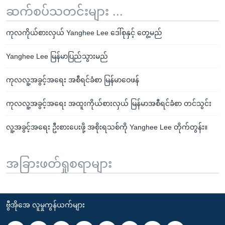
ဆက်စပ်သတင်းများ ...
ကုလကိုယ်စားလှယ် Yanghee Lee ဒေါ်စုနှင့် တွေ့မည်
Yanghee Lee မြန်မာပြည်သွားမည်
ကုလလူ့အခွင့်အရေး အစီရင်ခံစာ မြန်မာဝေဖန်
ကုလလူ့အခွင့်အရေး အထူးကိုယ်စားလှယ် မြန်မာအစီရင်ခံစာ တင်သွင်း
လူ့အခွင့်အရေး ဦးစားပေးဖို့ အစိုးရသစ်ကို Yanghee Lee တိုက်တွန်း။
အခြားဖတ်ရှုစရာများ
ဗွီအိုအေ လူမှုကွန်ယက်များ