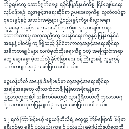
ကိစ္စရပ်တွေ ဆောင်ရွက်နေမှု၊ ရခိုင်ပြည်နယ်ကိစ္စ၊ ငြိမ်းချမ်းရေး
လုပ်ငန်းစဉ်၊ လူ့အခွင့်အရေးဆိုင်ရာ ဥပဒေတွေကိစ္စ၊ လွတ်လပ်စွာ
စုဝေးခွင့်နှင့် အသင်းအဖွဲ့များ ဖွဲ့စည်းခွင့်ကိစ္စ၊ စီးပွားရေး၊
လူမှုရေး အခွင့်အရေးများဆိုင်ရာ ကိစ္စ၊ လူသားချင်း စာနာ
ထောက်ထားမှု အကူအညီတွေ ပေးနိုင်ရေးကိစ္စနှင့် မြန်မာနိုင်ငံ
အနေနဲ့ ပါဝင်ဖို့ ကျန်ရှိသည့် နိုင်ငံတကာလူ့အခွင့်အရေးဆိုင်ရာ
အဓိကစာချုပ်များ လက်မှတ်ထိုးရေးကိစ္စ စတဲ့ အကြောင်းအရာ
တွေ ဆွေးနွေး ခဲ့တယ်လို့ နိုင်ငံခြားရေး ဝန်ကြီးဌာနရဲ့ လူမှုကွန်
ယက်စာမျက်နှာမှာ ဖော်ပြထားပါတယ်။
မစ္စယန်ဟီလီ အနေနဲ့ ဒီခရီးစဉ်မှာ လူ့အခွင့်အရေးဆိုင်ရာ
အခြေအနေတွေ တိုးတက်လာဖို့ မြန်မာအစိုးရနဲ့ရော
ပြည်သူလူထုနဲ့ပါ အနီးကပ်တွေ့ဆုံ သွားဖို့ရှိတယ်လို့ ကုလသမဂ္ဂ
ရဲ့ သတင်းထုတ်ပြန်ချက်မှာလည်း ဖော်ပြထားပါတယ်။
၁၂ ရက် ကြာမြင့်မယ့် မစ္စယန်ဟီလီရဲ့ စတုတ္ထကြိမ်မြောက် မြန်မာ
ခရီးစဉ်မှာ ရခိုင်ပြည်နယ်၊ ကချင်ပြည်နယ်၊ ရှမ်းပြည်နယ်တွေကို