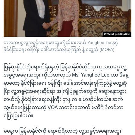
အ
သုတပဒေသာ အင်္ဂလိပ်စာ
ညွန်း
Learning English
စာမျက်နှာ
သို့
ဗွီအိုအေ လူမှုကွန်ယက်များ
ကျော်
ကြည့်
ကုလသမဂ္ဂလူ့အခွင့်အရေးအထူးကိုယ်စားလှယ် Yanghee lee နှင့်
နိုင်ငံခြားရေး ဝန်ကြီး ဒေါ်အောင်ဆန်းစုကြည် နဲ့ တွေ့ဆုံ (MOFA)
ရန်
ဘာသာစကားများ
ရှာဖွေ
မြန်မာနိုင်ငံကိုရောက်ရှိနေတဲ့ မြန်မာနိုင်ငံဆိုင်ရာ ကုလသမဂ္ဂ လူ့
ရန်
အခွင့်အရေးအထူး ကိုယ်စားလှယ် Ms. Yanghee Lee ဟာ ဒီနေ့
နေရာ
မှာတော့ နိုင်ငံခြားရေး ဝန်ကြီး ဒေါ်အောင်ဆန်းစုကြည်နဲ့ တွေ့ဆုံ
သို့
ပြီး လူ့အခွင့်အရေးဆိုင်ရာ အကြံပြုချက်တွေကို ဆွေးနွေးသွား
ကျော်
တယ်လို့ နိုင်ငံခြားရေးဝန်ကြီး ဌာန က ပြောဆိုပါတယ်။ ဆက်
ရန်
သွယ်မေးမြန်းထားတဲ့ VOA သတင်းထောက် မသိင်္ဂ ီလင်းက
ပြောပြပါမယ်။
မနေ့က မြန်မာနိုင်ငံကို ရောက်ရှိလာတဲ့ လူ့အခွင့်အရေးအထူး