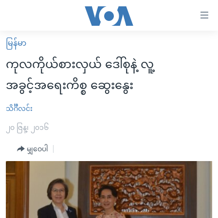
သုံး
ရ
လွယ်ကူ
မြန်မာ
မူလစာမျက်နှာ
စေ
ကုလကိုယ်စားလှယ် ဒေါ်စုနဲ့ လူ့
မြန်မာ
သည့်
အခွင့်အရေးကိစ္စ ဆွေးနွေး
ကမ္ဘာ့သတင်းများ
Link
ဗွီဒီယို
နိုင်ငံတကာ
သိင်္ဂီလင်း
များ
သတင်းလွတ်လပ်ခွင့်
အမေရိကန်
၂၀ ဇြန္၊ ၂၀၁၆
ပင်မ
ရပ်ဝန်းတခု လမ်းတခု အလွန်
တရုတ်
အကြောင်းအရာ
မျှဝေပါ
သို့
အင်္ဂလိပ်စာလေ့လာမယ်
အစ္စရေး-ပါလက်စတိုင်း
ကျော်
အပတ်စဉ်ကဏ္ဍများ
အမေရိကန်သုံးအီဒီယံ
ကြည့်
ရေဒီယိုနှင့်ရုပ်သံ အချက်အလက်များ
မကြေးမုံရဲ့ အင်္ဂလိပ်စာ
ရေဒီယို
ရန်
ပင်မ
ရေဒီယို/တီဗွီအစီအစဉ်
ရုပ်ရှင်ထဲက အင်္ဂလိပ်စာ
တီဗွီ