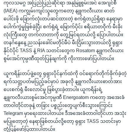
ကုလသမဂ္ဂ အပြည်ပြည်ဆိုင်ရာ အနုမြူစွမ်းအင် အေဂျင်စီ
(IAEA) ကကျွမ်းကျင်သူတွေကတော့ နျူကလီးယား ဓာတ်
ပေါင်းဖို ခြောက်လုံးတပ်ဆင်ထားတဲ့ စက်ရုံတည်ရှိရာ နေရာမှာ
ပေါက်ကွဲမှုဖြစ်ခဲ့ပြီး စက်ရုံရဲ့ မြောက်ပိုင်း ဧရိယာတဝိုက် မီးခိုး
လုံးကြီးတွေ တက်လာတာကို တွေ့မြင်ရတယ်လို့ ပြောပါတယ်။
တနင်္ဂနွေနေ့ ညသန်းခေါင်မတိုင်မီပဲ မီးငြိမ်းသွားတယ်လို့ ရုရှား
နိုင်ငံပိုင် TASS နဲ့ RIA သတင်းတွေက Rosatom နျူကလီးယား
စွမ်းအင်ကုမ္ပဏီထုတ်ပြန်ချက်ကို ကိုးကားဖော်ပြပါတယ်။
ယူကရိန်းတပ်ဖွဲ့တွေ ရုရှားပိုင်နက်ထဲကို ဝင်ရောက်တိုက်ခိုက်ခဲ့တဲ့
ရက်သတ္တပတ်မပြည့်ခင်မှာပဲ အခုလို နျူကလီးယားဓာတ်အား
ပေးစက်ရုံ မီးလောင်မှု ဖြစ်ပွားခဲ့တာပါ။ ယူကရိန်းရဲ့
နျူကလီးယားစွမ်းအင်ကုမ္ပဏီ Energoatom ကတော့ အအေးခံ
တာဝါတိုင်တခုနဲ့ တခြား ပစ္စည်းတွေပျက်စီးသွားကြောင်း
Telegram မှာရေးထားပါတယ်။ ဒီအအေးခံတာဝါတိုင်ဟာ အသုံး
မပြုတော့တဲ့ နေရာဖြစ်တယ်လို့တော့ ရုရှား TASS သတင်းမှာ
တုံ့ပြန်ဖော်ပြထားပါတယ်။