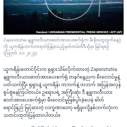
အ
သုတပဒေသာ အင်္ဂလိပ်စာ
ညွန်း
Learning English
စာမျက်နှာ
သို့
ဗွီအိုအေ လူမှုကွန်ယက်များ
ကျော်
ကြည့်
Zaporizhzhia နျူကလီးယားဓာတ်အားပေးစက်ရုံက မီးခိုးတွေထွက်နေပုံ
ကို ယူကရိန်းဘက်ကထုတ်ပြန်ခဲ့သည့်မှတ်တမ်းဗီဒီယိုမှာ မြင်ရစဉ်
ရန်
ဘာသာစကားများ
(ဩဂုတ် ၁၁၊ ၂၀၂၄)
ရှာဖွေ
ရန်
ယူကရိန်းတောင်ပိုင်းက ရုရှားသိမ်းပိုက်ထားတဲ့ Zaporizhzhia
နေရာ
နျူကလီးယားဓာတ်အားပေးစက်ရုံ တနင်္ဂနွေညက မီးလောင်မှုနဲ့
သို့
ပတ်သက်ပြီး ရုရှားနဲ့ ယူကရိန်း တဘက်နဲ့ တဘက် အပြန်အလှန်
ကျော်
စွပ်စွဲနေကြပါတယ်။ ဥရောပရဲ့ အကြီးဆုံး ဒီ နျူကလီးယား
ရန်
ဓာတ်အားပေးစက်ရုံမှာ မီးလောင်မှုဖြစ်ပွါးခဲ့ပေမဲ့ ဓါတ်
ရောင်ခြည် မြင့်မားတဲ့ လက္ခဏာတော့ မရှိဖူးလို့နှစ်ဘက်လုံးက
သတင်းထုတ်ပြန်ထားပါတယ်။