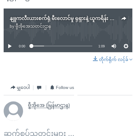
နျူကလီးယားစက်ရုံ မီးလောင်မှု ရုရှားနဲ့ ယူကရိန်း အပြန်အလှန်စွပ်စွဲ
by
ဗွီအိုအေသတင်းဌာန
No media source currently available
0:00
1:09
တိုက်ရိုက် လင့်ခ်
မျှဝေပါ
Follow us
ဗွီအိုအေ (မြန်မာဌာန)
ဆက်စပ်သတင်းများ ...