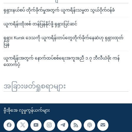
ရုရှားနယ်စပ် တိုက်ခိုက်မှုအတွက် ယူကရိန်းသမ္မတ သွယ်ဝိုက်ဝန်ခံ
ယူကရိန်းထိုးစစ် တန်ပြန်နိုင်ဖို့ ရုရှားပြင်ဆင်
ရုရှား Kursk ဒေသကို ယူကရိန်းတပ်တွေတိုက်ခိုက်နေဆဲဟု ရုရှားထုတ်
ပြန်
ယူကရိန်းအတွက် နောက်ထပ်စစ်ရေးအကူအညီ ၁.၇ ဘီလီယံဖိုး ကန်
ထောက်ပံ့
အခြားဖတ်ရှုစရာများ
ဗွီအိုအေ လူမှုကွန်ယက်များ