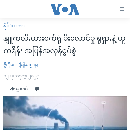
သုံး
ရ
လွယ်ကူ
နိုင်ငံတကာ
မူလစာမျက်နှာ
စေ
နျူကလီးယားစက်ရုံ မီးလောင်မှု ရုရှားနဲ့ ယူ
မြန်မာ
သည့်
ကရိန်း အပြန်အလှန်စွပ်စွဲ
ကမ္ဘာ့သတင်းများ
Link
ဗွီဒီယို
နိုင်ငံတကာ
ဗွီအိုအေ (မြန်မာဌာန)
များ
သတင်းလွတ်လပ်ခွင့်
အမေရိကန်
၁၂ ၾသဂုတ္၊ ၂၀၂၄
ပင်မ
ရပ်ဝန်းတခု လမ်းတခု အလွန်
တရုတ်
အကြောင်းအရာ
မျှဝေပါ
သို့
အင်္ဂလိပ်စာလေ့လာမယ်
အစ္စရေး-ပါလက်စတိုင်း
ကျော်
အပတ်စဉ်ကဏ္ဍများ
အမေရိကန်သုံးအီဒီယံ
ကြည့်
ရေဒီယိုနှင့်ရုပ်သံ အချက်အလက်များ
မကြေးမုံရဲ့ အင်္ဂလိပ်စာ
ရေဒီယို
ရန်
ပင်မ
ရေဒီယို/တီဗွီအစီအစဉ်
ရုပ်ရှင်ထဲက အင်္ဂလိပ်စာ
တီဗွီ