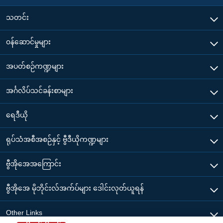
သတင်း
၀န်ဆောင်မှုများ
အပတ်စဉ်ကဏ္ဍများ
အင်္ဂလိပ်သင်ခန်းစာများ
ရေဒီယို
ရုပ်သံအစီအစဉ်နှင့် ဗွီဒီယိုကဏ္ဍများ
ဗွီအိုအေအကြောင်း
ဗွီအိုအေ မိုဘိုင်းလ်အက်ပ်များ ဒေါင်းလုတ်ယူရန်
Other Links