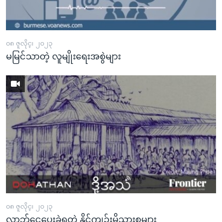
အ
သုတပဒေသာ အင်္ဂလိပ်စာ
ညွန်း
Learning English
စာမျက်နှာ
သို့
၀၈ ဇူလိုင္၊ ၂၀၂၃
ဗွီအိုအေ လူမှုကွန်ယက်များ
မမြင်သာတဲ့ လူမျိုးရေးအစွဲများ
ကျော်
ကြည့်
ရန်
ဘာသာစကားများ
ရှာဖွေ
ရန်
နေရာ
သို့
ကျော်
ရန်
၀၈ ဇူလိုင္၊ ၂၀၂၃
လာဘ်ငွေပေးခဲ့ရတဲ့ နိုင်ကျဉ်းမိသားစုများ