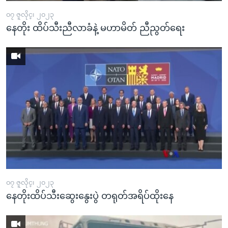
၀၇ ဇူလိုင္၊ ၂၀၂၃
နေတိုး ထိပ်သီးညီလာခံနဲ့ မဟာမိတ် ညီညွတ်ရေး
၀၇ ဇူလိုင္၊ ၂၀၂၃
နေတိုးထိပ်သီးဆွေးနွေးပွဲ တရုတ်အရိပ်ထိုးနေ