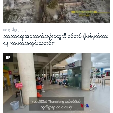
၀၈ ဇူလိုင္၊ ၂၀၂၃
ဘာသာရေးအဆောက်အဦးတွေကို စစ်တပ် ပိုပစ်မှတ်ထား
နေ “တပတ်အတွင်းသတင်း”