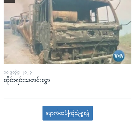
၀၇ ဇူလိုင္၊ ၂၀၂၃
တိုင်းရင်းသတင်းလွှာ
နောက်ထပ်ကြည့်ရှုရန်