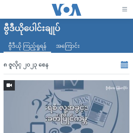
သုံး
ရ
လွယ်ကူ
ဗွီဒီယိုပေါင်းချုပ်
မူလစာမျက်နှာ
စေ
မြန်မာ
ဗွီဒီယို ကြည့်ရှုရန်
အကြောင်း
သည့်
ကမ္ဘာ့သတင်းများ
Link
ဗွီဒီယို
နိုင်ငံတကာ
၈ ဇူလိုင္ ၂၀၂၃ စေန
များ
သတင်းလွတ်လပ်ခွင့်
အမေရိကန်
ပင်မ
ရပ်ဝန်းတခု လမ်းတခု အလွန်
တရုတ်
အကြောင်းအရာ
သို့
အင်္ဂလိပ်စာလေ့လာမယ်
အစ္စရေး-ပါလက်စတိုင်း
ကျော်
အပတ်စဉ်ကဏ္ဍများ
အမေရိကန်သုံးအီဒီယံ
ကြည့်
ရေဒီယိုနှင့်ရုပ်သံ အချက်အလက်များ
မကြေးမုံရဲ့ အင်္ဂလိပ်စာ
ရေဒီယို
ရန်
ပင်မ
ရေဒီယို/တီဗွီအစီအစဉ်
ရုပ်ရှင်ထဲက အင်္ဂလိပ်စာ
တီဗွီ