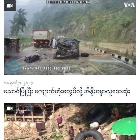
၀၈ ဇူလိုင္၊ ၂၀၂၃
သောင်ပြိုပြီး ကျောက်တုံးတွေပိလို့ အိန္ဒိယမှာလူသေဆုံး