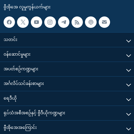
ဗွီအိုအေ လူမှုကွန်ယက်များ
သတင်း
၀န်ဆောင်မှုများ
အပတ်စဉ်ကဏ္ဍများ
အင်္ဂလိပ်သင်ခန်းစာများ
ရေဒီယို
ရုပ်သံအစီအစဉ်နှင့် ဗွီဒီယိုကဏ္ဍများ
ဗွီအိုအေအကြောင်း