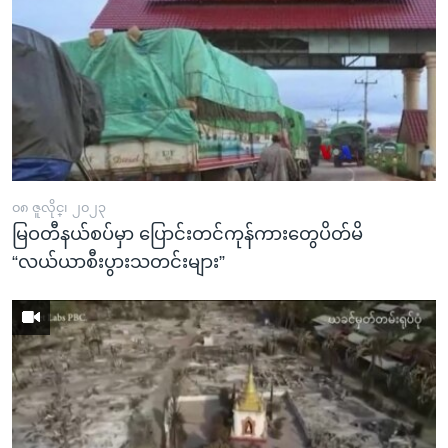
၀၈ ဇူလိုင္၊ ၂၀၂၃
မြဝတီနယ်စပ်မှာ ပြောင်းတင်ကုန်ကားတွေပိတ်မိ
“လယ်ယာစီးပွားသတင်းများ”