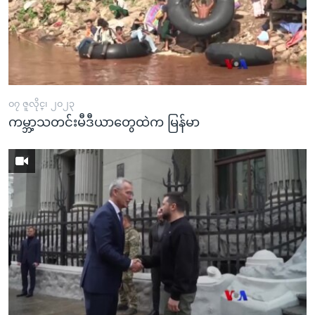
၀၇ ဇူလိုင္၊ ၂၀၂၃
ကမ္ဘာ့သတင်းမီဒီယာတွေထဲက မြန်မာ