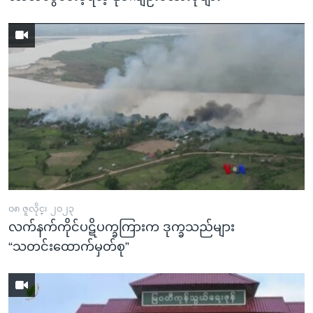
၀၈ ဇူလိုင္၊ ၂၀၂၃
လက်နက်ကိုင်ပဋိပက္ခကြားက ဒုက္ခသည်များ
“သတင်းထောက်မှတ်စု”