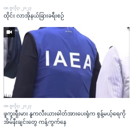
၀၈ ဇူလိုင္၊ ၂၀၂၃
ထိုင်း လာအိုနယ်ခြားခရီးစဉ်
၀၈ ဇူလိုင္၊ ၂၀၂၃
ဖူကူးရှီးမား နူကလီးယားဓါတ်အားပေးရုံက စွန့်မယ့်ရေကို
အိမ်နီးချင်းတွေ ကန့်ကွက်နေ