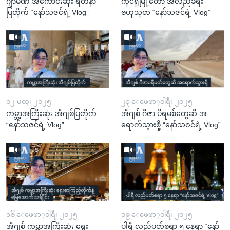
ဂျာမဏီ အကောင်းဆုံး ရတနာ
ကိုင်ရိုမြို့တော် အလည်ခရီး
ပြတိုက် “နော်သဇင်ရဲ့ Vlog”
ဗဟုသုတ “နော်သဇင်ရဲ့ Vlog”
၀၂ မတ္၊ ၂၀၂၅
၂၃ ေဖေဖာ္၀ါရီ၊ ၂၀၂၅
ကမ္ဘာ့အကြီးဆုံး အီဂျစ်ပြတိုက်
အီဂျစ် ဂီဇာ ပိရမစ်တွေဆီ အ
“နော်သဇင်ရဲ့ Vlog”
ရောက်သွားစို့ “နော်သဇင်ရဲ့ Vlog”
၁၆ ေဖေဖာ္၀ါရီ၊ ၂၀၂၅
၀၉ ေဖေဖာ္၀ါရီ၊ ၂၀၂၅
အီဂျစ် ကမ္ဘာ့အကြီးဆုံး ရှေး
ပါရီ လည်ပတ်စရာ ၅ နေရာ “နော်