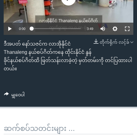
အ
သုတပဒေသာ အင်္ဂလိပ်စာ
ညွန်း
Learning English
စာမျက်နှာ
သို့
ဗွီအိုအေ လူမှုကွန်ယက်များ
0:00
3:49
ကျော်
တိုက်ရိုက် လင့်ခ်
ကြည့်
ဒီအပတ် နော်သဇင်က လာအိုနိုင်ငံ
ရန်
Thanaleng နယ်စပ်ဂိတ်ကနေ ထိုင်းနိုင်ငံ နွန်
ဘာသာစကားများ
ရှာဖွေ
ခိုင်နယ်စပ်ဂိတ်ထိ ဖြတ်သန်းလာခဲ့တဲ့ မှတ်တမ်းကို တင်ပြထားပါ
ရန်
တယ်။
နေရာ
သို့
ကျော်
မျှဝေပါ
ရန်
ဆက်စပ်သတင်းများ ...