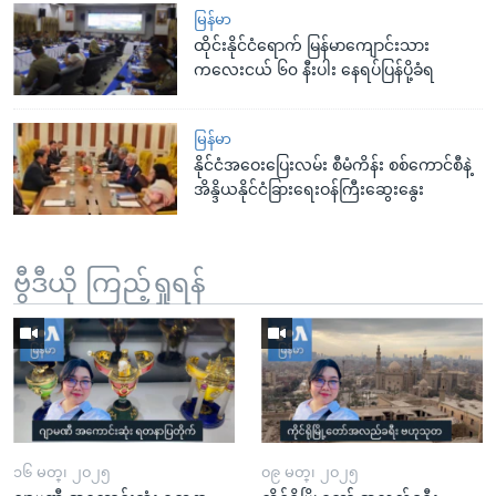
မြန်မာ
ထိုင်းနိုင်ငံရောက် မြန်မာကျောင်းသား
ကလေးငယ် ၆၀ နီးပါး နေရပ်ပြန်ပို့ခံရ
မြန်မာ
နိုင်ငံအဝေးပြေးလမ်း စီမံကိန်း စစ်ကောင်စီနဲ့
အိန္ဒိယနိုင်ငံခြားရေးဝန်ကြီးဆွေးနွေး
ဗွီဒီယို ကြည့်ရှုရန်
၁၆ မတ္၊ ၂၀၂၅
၀၉ မတ္၊ ၂၀၂၅