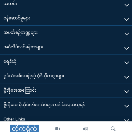
သတင်း
၀န်ဆောင်မှုများ
အပတ်စဉ်ကဏ္ဍများ
အင်္ဂလိပ်သင်ခန်းစာများ
ရေဒီယို
ရုပ်သံအစီအစဉ်နှင့် ဗွီဒီယိုကဏ္ဍများ
ဗွီအိုအေအကြောင်း
ဗွီအိုအေ မိုဘိုင်းလ်အက်ပ်များ ဒေါင်းလုတ်ယူရန်
Other Links
တိုက်ရိုက်