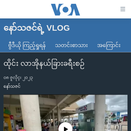
သုံး
ရ
လွယ်ကူ
နော်သဇင်ရဲ့ VLOG
မူလစာမျက်နှာ
စေ
မြန်မာ
ဗွီဒီယို ကြည့်ရှုရန်
သတင်းစာသား
အကြောင်း
သည့်
ကမ္ဘာ့သတင်းများ
Link
ထိုင်း လာအိုနယ်ခြားခရီးစဉ်
ဗွီဒီယို
နိုင်ငံတကာ
များ
သတင်းလွတ်လပ်ခွင့်
အမေရိကန်
ပင်မ
၀၈ ဇူလိုင္၊ ၂၀၂၃
ရပ်ဝန်းတခု လမ်းတခု အလွန်
တရုတ်
အကြောင်းအရာ
နော်သဇင်
သို့
အင်္ဂလိပ်စာလေ့လာမယ်
အစ္စရေး-ပါလက်စတိုင်း
ကျော်
အပတ်စဉ်ကဏ္ဍများ
အမေရိကန်သုံးအီဒီယံ
ကြည့်
ရေဒီယိုနှင့်ရုပ်သံ အချက်အလက်များ
မကြေးမုံရဲ့ အင်္ဂလိပ်စာ
ရေဒီယို
ရန်
ပင်မ
ရေဒီယို/တီဗွီအစီအစဉ်
ရုပ်ရှင်ထဲက အင်္ဂလိပ်စာ
တီဗွီ
No media source currently available