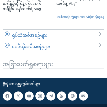
စာကြည့်တိုက်နဲ့ မြေအောက်
သဇင်ရဲ့ Vlog”
သင်္ချိုင်း “နော်သဇင်ရဲ့ Vlog”
အစီအစဉ်တွဲများအားလုံးကြည့်ရှုရန်
ရုပ်သံအစီအစဉ်များ
ရေဒီယိုအစီအစဉ်များ
အခြားဖတ်ရှုစရာများ
ဗွီအိုအေ လူမှုကွန်ယက်များ