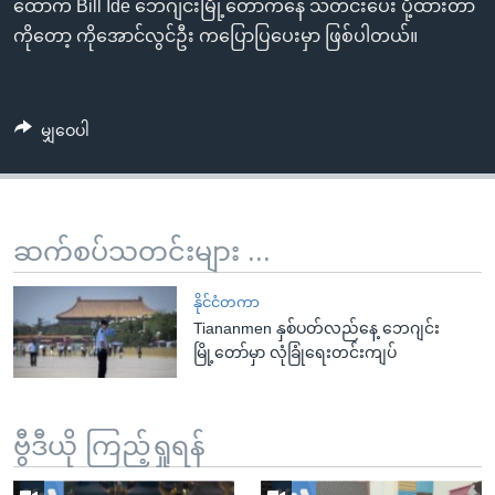
ထောက် Bill Ide ဘေဂျင်းမြို့တော်ကနေ သတင်းပေး ပို့ထားတာ
ကိုတော့ ကိုအောင်လွင်ဦး ကပြောပြပေးမှာ ဖြစ်ပါတယ်။
မျှဝေပါ
ဆက်စပ်သတင်းများ ...
နိုင်ငံတကာ
Tiananmen နှစ်ပတ်လည်နေ့ ဘေဂျင်း
မြို့တော်မှာ လုံခြုံရေးတင်းကျပ်
ဗွီဒီယို ကြည့်ရှုရန်