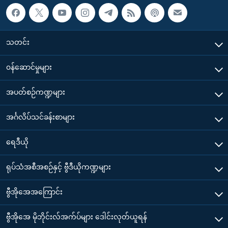
သတင်း
၀န်ဆောင်မှုများ
အပတ်စဉ်ကဏ္ဍများ
အင်္ဂလိပ်သင်ခန်းစာများ
ရေဒီယို
ရုပ်သံအစီအစဉ်နှင့် ဗွီဒီယိုကဏ္ဍများ
ဗွီအိုအေအကြောင်း
ဗွီအိုအေ မိုဘိုင်းလ်အက်ပ်များ ဒေါင်းလုတ်ယူရန်