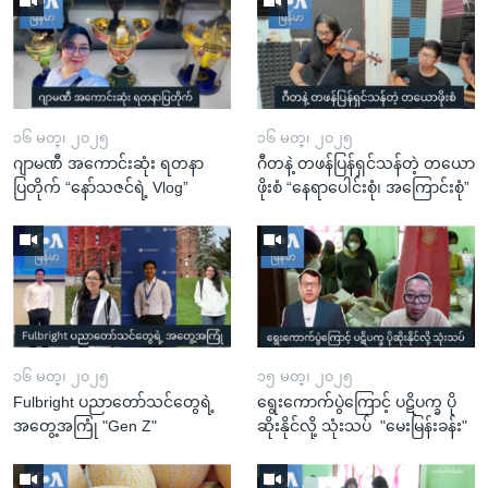
၁၆ မတ္၊ ၂၀၂၅
၁၆ မတ္၊ ၂၀၂၅
ဂျာမဏီ အကောင်းဆုံး ရတနာ
ဂီတနဲ့ တဖန်ပြန်ရှင်သန်တဲ့ တယော
ပြတိုက် “နော်သဇင်ရဲ့ Vlog”
ဖိုးစံ “နေရာပေါင်းစုံ၊ အကြောင်းစုံ”
၁၆ မတ္၊ ၂၀၂၅
၁၅ မတ္၊ ၂၀၂၅
Fulbright ပညာတော်သင်တွေရဲ့
ရွေးကောက်ပွဲကြောင့် ပဋိပက္ခ ပို
အတွေ့အကြုံ "Gen Z"
ဆိုးနိုင်လို့ သုံးသပ် "မေးမြန်းခန်း"