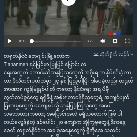
အ
သုတပဒေသာ အင်္ဂလိပ်စာ
ညွန်း
Learning English
စာမျက်နှာ
သို့
ဗွီအိုအေ လူမှုကွန်ယက်များ
ကျော်
0:00
3:22
ကြည့်
ရန်
တိုက်ရိုက် လင့်ခ်
တရုတ်နိုင်ငံ ဘေဂျင်းမြို့တော်က
ဘာသာစကားများ
ရှာဖွေ
Tiananmen ရင်ပြင်မှာ ပြုပြင် ပြောင်း လဲ
ရန်
ရေးအတွက် တောင်းဆိုဆန္ဒပြသူတွေကို အစိုးရ က နှိမ်နင်းခဲ့တာ
နေရာ
ဟာ ဒီသီတင်းပတ်ထဲမှာ ၂၄ နှစ် ပြည့်ပါပြီ။ ဒါပေမဲ့လည်း တရုတ်
သို့
အာဏာရ ကွန်မြူနစ်ပါတီ ကတော့ နိုင်ငံရေး အရ ပိုမို
ကျော်
လွတ်လပ်ခွင့်တွေ ရရှိဖို့နဲ့ အစိုးရတာဝန်ရှိသူတွေရဲ့ အကျင့်ပျက်
ရန်
ခြစားမှုတွေကို မကျေနပ်လို့ ဆန္ဒပြခဲ့ကြသူတွေ အပေါ်
သဘောထားကတော့ အပြောင်းအလဲ မရှိသလောက် ဖြစ် ပါ
တယ်။ လွန်ခဲ့တဲ့ နှစ်ပေါင်း ၂၀ ကျော်က အုံကြွမှုတွေနဲ့ ဒီကနေ့
ခေတ် တရုတ်နိုင်ငံက အခြေအနေတွေကို ဗွီအိုအေ သတင်း