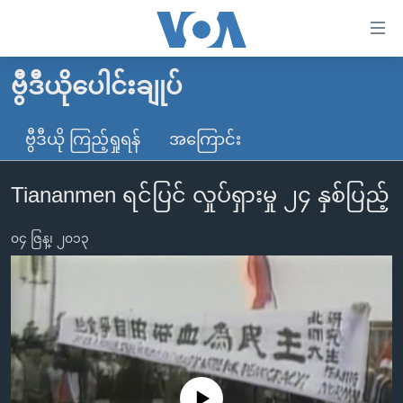
သုံး
ရ
လွယ်ကူ
ဗွီဒီယိုပေါင်းချုပ်
မူလစာမျက်နှာ
စေ
မြန်မာ
ဗွီဒီယို ကြည့်ရှုရန်
အကြောင်း
သည့်
ကမ္ဘာ့သတင်းများ
Link
Tiananmen ရင်ပြင် လှုပ်ရှားမှု ၂၄ နှစ်ပြည့်
ဗွီဒီယို
နိုင်ငံတကာ
များ
သတင်းလွတ်လပ်ခွင့်
အမေရိကန်
ပင်မ
၀၄ ဇြန္၊ ၂၀၁၃
ရပ်ဝန်းတခု လမ်းတခု အလွန်
တရုတ်
အကြောင်းအရာ
သို့
အင်္ဂလိပ်စာလေ့လာမယ်
အစ္စရေး-ပါလက်စတိုင်း
ကျော်
အပတ်စဉ်ကဏ္ဍများ
အမေရိကန်သုံးအီဒီယံ
ကြည့်
ရေဒီယိုနှင့်ရုပ်သံ အချက်အလက်များ
မကြေးမုံရဲ့ အင်္ဂလိပ်စာ
ရေဒီယို
ရန်
ပင်မ
ရေဒီယို/တီဗွီအစီအစဉ်
ရုပ်ရှင်ထဲက အင်္ဂလိပ်စာ
တီဗွီ
No media source currently available