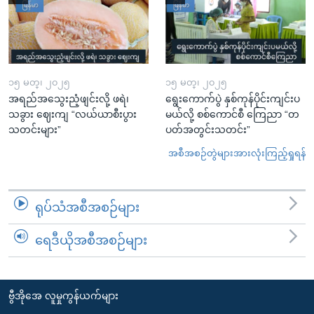
၁၅ မတ္၊ ၂၀၂၅
၁၅ မတ္၊ ၂၀၂၅
အရည်အသွေးညံ့ဖျင်းလို့ ဖရဲ၊
ရွေးကောက်ပွဲ နှစ်ကုန်ပိုင်းကျင်းပ
သခွား ဈေးကျ “လယ်ယာစီးပွား
မယ်လို့ စစ်ကောင်စီ ကြေညာ “တ
သတင်းများ”
ပတ်အတွင်းသတင်း”
အစီအစဉ်တွဲများအားလုံးကြည့်ရှုရန်
ရုပ်သံအစီအစဉ်များ
ရေဒီယိုအစီအစဉ်များ
ဗွီအိုအေ လူမှုကွန်ယက်များ