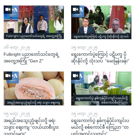
၁၆ မတ္၊ ၂၀၂၅
၁၅ မတ္၊ ၂၀၂၅
Fulbright ပညာတော်သင်တွေရဲ့
ရွေးကောက်ပွဲကြောင့် ပဋိပက္ခ ပို
အတွေ့အကြုံ "Gen Z"
ဆိုးနိုင်လို့ သုံးသပ် "မေးမြန်းခန်း"
၁၅ မတ္၊ ၂၀၂၅
၁၅ မတ္၊ ၂၀၂၅
အရည်အသွေးညံ့ဖျင်းလို့ ဖရဲ၊
ရွေးကောက်ပွဲ နှစ်ကုန်ပိုင်းကျင်းပ
သခွား ဈေးကျ “လယ်ယာစီးပွား
မယ်လို့ စစ်ကောင်စီ ကြေညာ “တ
သတင်းများ”
ပတ်အတွင်းသတင်း”