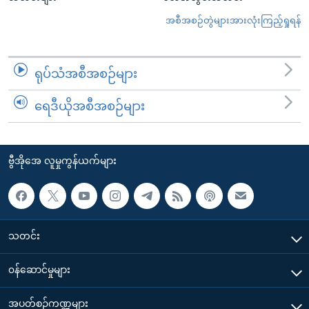
အစီအစဉ်တွဲများအားလုံးကြည့်ရှုရန်
ရုပ်သံအစီအစဉ်များ
ရေဒီယိုအစီအစဉ်များ
ဗွီအိုအေ လူမှုကွန်ယက်များ
သတင်း
၀န်ဆောင်မှုများ
အပတ်စဉ်ကဏ္ဍများ