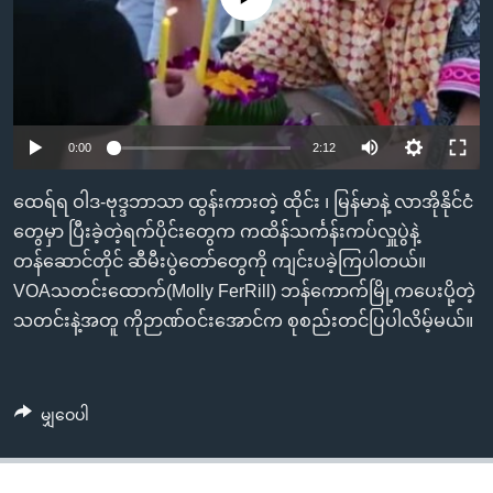
အ
သုတပဒေသာ အင်္ဂလိပ်စာ
ညွန်း
Learning English
စာမျက်နှာ
သို့
ဗွီအိုအေ လူမှုကွန်ယက်များ
ကျော်
0:00
2:12
ကြည့်
ရန်
ထေရ်ရ ဝါဒ-ဗုဒ္ဒဘာသာ ထွန်းကားတဲ့ ထိုင်း ၊ မြန်မာနဲ့ လာအိုနိုင်ငံ
ဘာသာစကားများ
ရှာဖွေ
တွေမှာ ပြီးခဲ့တဲ့ရက်ပိုင်းတွေက ကထိန်သင်္ကန်းကပ်လှူပွဲနဲ့
ရန်
တန်ဆောင်တိုင် ဆီမီးပွဲတော်တွေကို ကျင်းပခဲ့ကြပါတယ်။
နေရာ
VOAသတင်းထောက်(Molly FerRill) ဘန်ကောက်မြို့ကပေးပို့တဲ့
သို့
သတင်းနဲ့အတူ ကိုဉာဏ်ဝင်းအောင်က စုစည်းတင်ပြပါလိမ့်မယ်။
ကျော်
ရန်
မျှဝေပါ