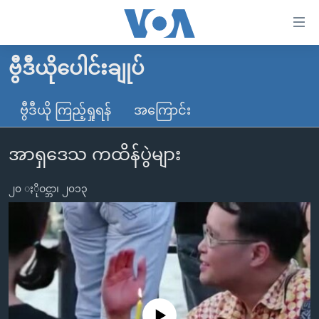
သုံး
ရ
လွယ်ကူ
ဗွီဒီယိုပေါင်းချုပ်
မူလစာမျက်နှာ
စေ
မြန်မာ
ဗွီဒီယို ကြည့်ရှုရန်
အကြောင်း
သည့်
ကမ္ဘာ့သတင်းများ
Link
အာရှဒေသ ကထိန်ပွဲများ
ဗွီဒီယို
နိုင်ငံတကာ
များ
သတင်းလွတ်လပ်ခွင့်
အမေရိကန်
ပင်မ
၂၀ ႏိုဝင္ဘာ၊ ၂၀၁၃
ရပ်ဝန်းတခု လမ်းတခု အလွန်
တရုတ်
အကြောင်းအရာ
သို့
အင်္ဂလိပ်စာလေ့လာမယ်
အစ္စရေး-ပါလက်စတိုင်း
ကျော်
အပတ်စဉ်ကဏ္ဍများ
အမေရိကန်သုံးအီဒီယံ
ကြည့်
ရေဒီယိုနှင့်ရုပ်သံ အချက်အလက်များ
မကြေးမုံရဲ့ အင်္ဂလိပ်စာ
ရေဒီယို
ရန်
ပင်မ
ရေဒီယို/တီဗွီအစီအစဉ်
ရုပ်ရှင်ထဲက အင်္ဂလိပ်စာ
တီဗွီ
No media source currently available