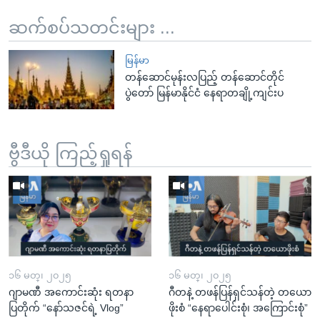
ဆက်စပ်သတင်းများ ...
မြန်မာ
တန်ဆောင်မုန်းလပြည့် တန်ဆောင်တိုင်
ပွဲတော် မြန်မာနိုင်ငံ နေရာတချို့ကျင်းပ
ဗွီဒီယို ကြည့်ရှုရန်
၁၆ မတ္၊ ၂၀၂၅
၁၆ မတ္၊ ၂၀၂၅
ဂျာမဏီ အကောင်းဆုံး ရတနာ
ဂီတနဲ့ တဖန်ပြန်ရှင်သန်တဲ့ တယော
ပြတိုက် “နော်သဇင်ရဲ့ Vlog”
ဖိုးစံ “နေရာပေါင်းစုံ၊ အကြောင်းစုံ”