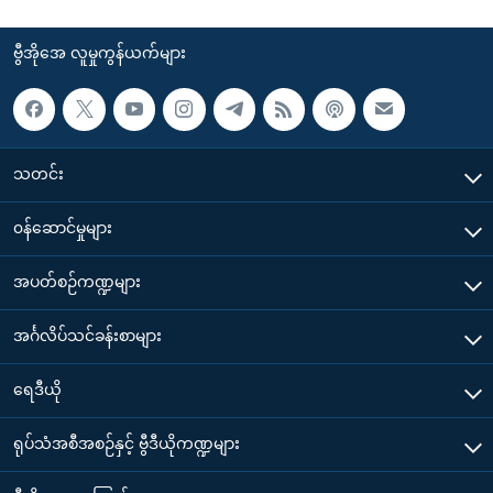
ဗွီအိုအေ လူမှုကွန်ယက်များ
သတင်း
၀န်ဆောင်မှုများ
အပတ်စဉ်ကဏ္ဍများ
အင်္ဂလိပ်သင်ခန်းစာများ
ရေဒီယို
ရုပ်သံအစီအစဉ်နှင့် ဗွီဒီယိုကဏ္ဍများ