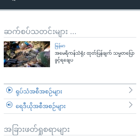
အ
သုတပဒေသာ အင်္ဂလိပ်စာ
ညွန်း
Learning English
စာမျက်နှာ
သို့
ဗွီအိုအေ လူမှုကွန်ယက်များ
ဆက်စပ်သတင်းများ ...
ကျော်
ကြည့်
မြန်မာ
ရန်
အမေရိကန်သံရုံး ထုတ်ပြန်ချက် သမ္မတပြော
ဘာသာစကားများ
ခွင့်ရချေပ
ရှာဖွေ
ရန်
နေရာ
သို့
ရုပ်သံအစီအစဉ်များ
ကျော်
ရန်
ရေဒီယိုအစီအစဉ်များ
အခြားဖတ်ရှုစရာများ