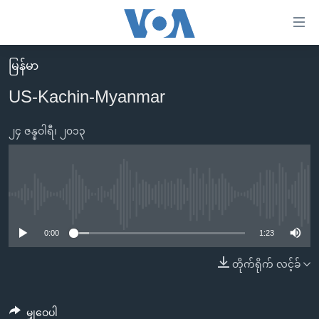
သုံး
ရ
လွယ်ကူ
မြန်မာ
မူလစာမျက်နှာ
စေ
US-Kachin-Myanmar
မြန်မာ
သည့်
ကမ္ဘာ့သတင်းများ
၂၄ ဇန္နဝါရီ၊ ၂၀၁၃
Link
ဗွီဒီယို
နိုင်ငံတကာ
များ
သတင်းလွတ်လပ်ခွင့်
အမေရိကန်
ပင်မ
ရပ်ဝန်းတခု လမ်းတခု အလွန်
တရုတ်
No media source currently available
အကြောင်းအရာ
သို့
အင်္ဂလိပ်စာလေ့လာမယ်
အစ္စရေး-ပါလက်စတိုင်း
0:00
1:23
ကျော်
အပတ်စဉ်ကဏ္ဍများ
အမေရိကန်သုံးအီဒီယံ
တိုက်ရိုက် လင့်ခ်
ကြည့်
ရေဒီယိုနှင့်ရုပ်သံ အချက်အလက်များ
မကြေးမုံရဲ့ အင်္ဂလိပ်စာ
ရေဒီယို
ရန်
ပင်မ
ရေဒီယို/တီဗွီအစီအစဉ်
ရုပ်ရှင်ထဲက အင်္ဂလိပ်စာ
တီဗွီ
မျှဝေပါ