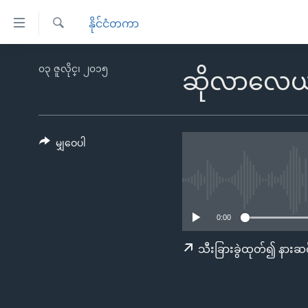
သုံး
နိုင်ငံတကာ
ရ
ရှာဖွေ
လွယ်ကူ
မူလစာမျက်နှာ
၀၃ ဇူလိုင္၊ ၂၀၁၅
ရ
ဆိုလာလေယ
စေ
မြန်မာ
လာ
သည့်
ဒ်
ကမ္ဘာ့သတင်းများ
Link
ဗွီဒီယို
နိုင်ငံတကာ
မျှဝေပါ
များ
သတင်းလွတ်လပ်ခွင့်
အမေရိကန်
ပင်မ
ရပ်ဝန်းတခု လမ်းတခု အလွန်
တရုတ်
အကြောင်းအရာ
အင်္ဂလိပ်စာလေ့လာမယ်
အစ္စရေး-ပါလက်စတိုင်း
သို့
0:00
အပတ်စဉ်ကဏ္ဍများ
အမေရိကန်သုံးအီဒီယံ
ကျော်
သီးခြားခွဲထုတ်၍ နားဆင
ကြည့်
ရေဒီယိုနှင့်ရုပ်သံ အချက်အလက်များ
မကြေးမုံရဲ့ အင်္ဂလိပ်စာ
ရေဒီယို
ရန်
ရေဒီယို/တီဗွီအစီအစဉ်
ရုပ်ရှင်ထဲက အင်္ဂလိပ်စာ
တီဗွီ
ပင်မ