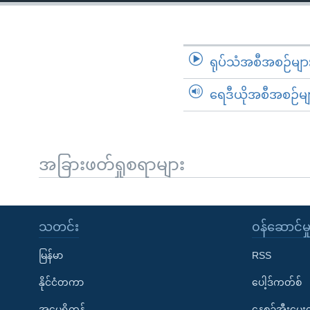
သုတပဒေသာ အင်္ဂလိပ်စာ
အ
ညွန်း
စာမျက်နှာ
သို့
ရုပ်သံအစီအစဉ်မျာ
ကျော်
ရေဒီယိုအစီအစဉ်မျ
ကြည့်
ရန်
ရှာဖွေ
ရန်
အခြားဖတ်ရှုစရာများ
နေရာ
သို့
ကျော်
သတင်း
၀န်ဆောင်မှ
ရန်
မြန်မာ
RSS
နိုင်ငံတကာ
ပေါ့ဒ်ကတ်စ်
အမေရိကန်
နေ့စဉ်အီးမေ