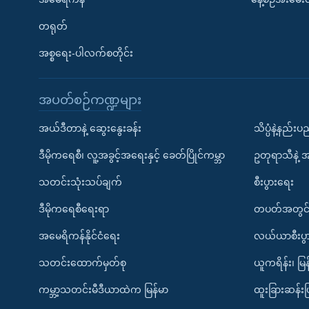
တရုတ်
အစ္စရေး-ပါလက်စတိုင်း
အပတ်စဉ်ကဏ္ဍများ
အယ်ဒီတာနဲ့ ဆွေးနွေးခန်း
သိပ္ပံနဲ့နည်း
ဒီမိုကရေစီ၊ လူ့အခွင့်အရေးနှင့် ခေတ်ပြိုင်ကမ္ဘာ
ဥတုရာသီနဲ့ 
သတင်းသုံးသပ်ချက်
စီးပွားရေး
ဒီမိုကရေစီရေးရာ
တပတ်အတွင်
အမေရိကန်နိုင်ငံရေး
လယ်ယာစီးပွ
သတင်းထောက်မှတ်စု
ယူကရိန်း၊ မြန
ကမ္ဘာ့သတင်းမီဒီယာထဲက မြန်မာ
ထူးခြားဆန်း