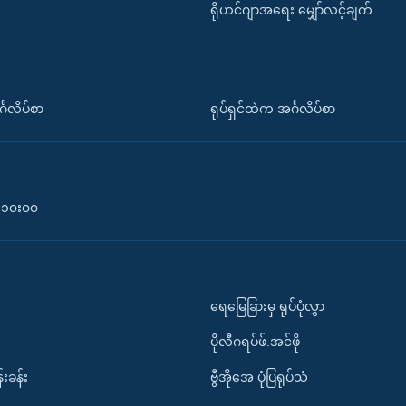
ရိုဟင်ဂျာအရေး မျှော်လင့်ချက်
်္ဂလိပ်စာ
ရုပ်ရှင်ထဲက အင်္ဂလိပ်စာ
၀-၁၀း၀၀
ရေမြေခြားမှ ရုပ်ပုံလွှာ
ပိုလီဂရပ်ဖ်.အင်ဖို
်းခန်း
ဗွီအိုအေ ပုံပြရုပ်သံ