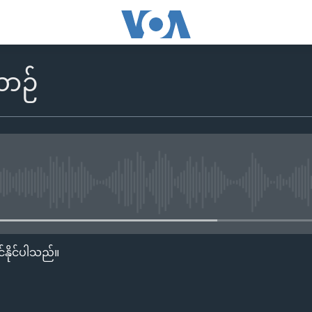
ာဉ်
No media source currently availa
်နိုင်ပါသည်။