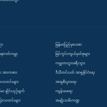
ပညာ
မြန်မာပြည်မှပေးစာ
အနာဂတ်ကမ္ဘာ
မြင်ကွင်းကျယ်မှတ်စုများ
ကမ္ဘာတလွှားခရီးသွား
း အားကစား
ဒီသီတင်းပတ် အာရှနိုင်ငံရေး
ားသတင်းများ
အာရှစီးပွားရေး
်မာ နှိုင်းယှဉ်ချက်
ကျန်းမာရေး
ပြားသတင်းများ
အမျိုးသမီးကဏ္ဍ