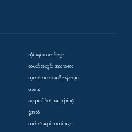
တိုင်းရင်းသတင်းလွှာ
တပတ်အတွင်း အားကစား
သုတစုံလင် အမေရိကန်တခွင်
Gen Z
နေရာပေါင်းစုံ အကြောင်းစုံ
ဒို့အသံ
သက်တံရောင်သတင်းလွှာ