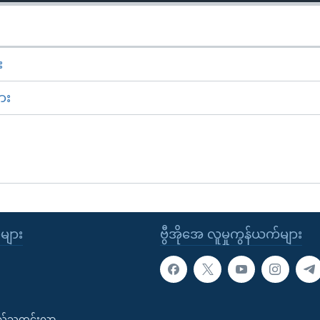
း
ား
ုများ
ဗွီအိုအေ လူမှုကွန်ယက်များ
းလ်သတင်းလွှာ