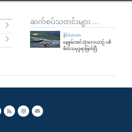
ဆက်စပ်သတင်းများ ...
နိုင်ငံတကာ
နေစွမ်းအင်သုံးလေယာဉ် ပစိ
ဖိတ်သမုဒ္ဒရာဖြတ်ပြီ