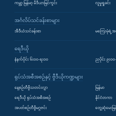
ကမ္ဘာ့ မြန်မာ့ မီဒီယာမြင်ကွင်း
လူမှုရှုခင်း
အင်္ဂလိပ်သင်ခန်းစာများ
အီဒီယံသင်ခန်းစာ
မကြေးမုံရဲ့အင
ရေဒီယို
နံနက်ပိုင်း ၆း၀၀-ရး၀၀
ညပိုင်း ၉း၀
ရုပ်သံအစီအစဉ်နှင့် ဗွီဒီယိုကဏ္ဍများ
နေ့စဉ်တီဗွီသတင်းလွှာ
မြန်မာ
ရေဒီယို ရုပ်သံအစီအစဉ်
နိုင်ငံတကာ
အပတ်စဉ်တီဗွီမဂ္ဂဇင်း
တွေ့ဆုံမေးမြန