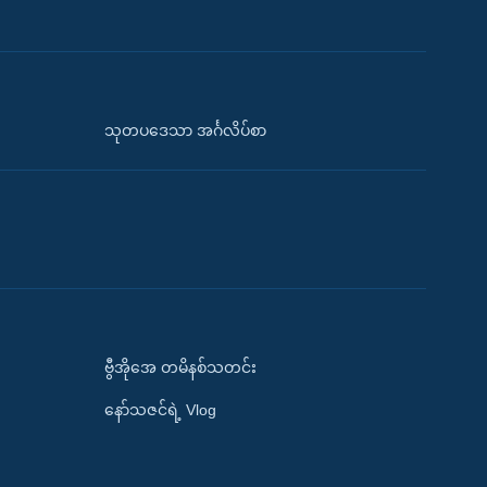
သုတပဒေသာ အင်္ဂလိပ်စာ
ဗွီအိုအေ တမိနစ်သတင်း
နော်သဇင်ရဲ့ Vlog