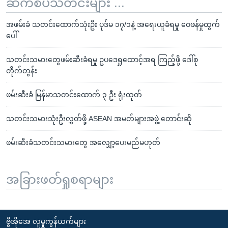
ဆက်စပ်သတင်းများ ...
အဖမ်းခံ သတင်းထောက်သုံးဦး ပုဒ်မ ၁၇/၁နဲ့ အရေးယူခံရမှု ဝေဖန်မှုထွက်
ပေါ်
သတင်းသမားတွေဖမ်းဆီးခံရမှု ဥပဒေရှုထောင့်အရ ကြည့်ဖို့ ဒေါ်စု
တိုက်တွန်း
ဖမ်းဆီးခံ မြန်မာသတင်းထောက် ၃ ဦး ရုံးထုတ်
သတင်းသမားသုံးဦးလွှတ်ဖို့ ASEAN အမတ်များအဖွဲ့ တောင်းဆို
ဖမ်းဆီးခံသတင်းသမားတွေ အလျှော့ပေးမည်မဟုတ်
အခြားဖတ်ရှုစရာများ
ဗွီအိုအေ လူမှုကွန်ယက်များ