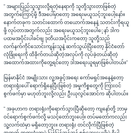
" အများပြည်သူသွားလို့ရတဲ့နေရာကို သူတို့သွားတာဖြစ်တဲ့
အတွက်ကြောင့်မို့ ဒီအပေါ်မှာတော့ အရေးမယူသင့်ဘူးပေါ့နော်။
နောက်တခုက သတင်းထောက် တယောက်အနေနဲ့ သတင်းကိုရယူ
ဖို့ လုပ်တာအတွက်လည်း အရေးမယူသင့်ဘူးပေါေ့နာ် ဒါက
ပထမအပိုင်းပါခင်ဗျ ဒုတိယအပိုင်းကတော့ သူတို့သည်
လက်နက်ကိုင်သောင်းကျန်းသူနဲ့ ဆက်သွယ်ပြီးတော့ နိုင်ငံတော်
လုံခြုံရေးကို ထိခိုက်တယ်ဆိုတဲ့အလုပ်ကို လုပ်ခဲ့တယ်ဆိုတဲ့
အထောက်အထားကိုတွေ့ရင်တော့ ဒါအရေးယူရမှာဖြစ်ပါတယ်။"
မြန်မာနိုင်ငံ အမျိုးသား လူ့အခွင့်အရေး ကော်မရှင်အနေနဲ့တော့
တရားရုံးပေါ် ရောက်ရှိနေပြီးဖြစ်တဲ့ အမှုကိစ္စတွေကို ကြားဝင်
စွက်ဖက်မှာ မဟုတ်ဘူးလို့လည်း ဦးယုလွင်အောင်က ဆိုပါတယ်။
" အခုဟာက တရားရုံးကိုရောက်သွားပြီဆိုတော့ ကျနော်တို့ ဘာမှ
ဝင်ရောက်စွက်ဖက်လို့ မသင့်တော်ဘူးပေါ့။ တပ်မတော်ကလည်း
သူ့လက်ထဲမှာ မရှိတော့ဘူး။ တရားရုံး တင်လိုက်ပြီဖြစ်တဲ့
အတွက် တရားရုံးကပဲ မြန်မြန်ဆန်ဆန် စစ်ဆေးပေးဖို့ပဲ ရှိပါ