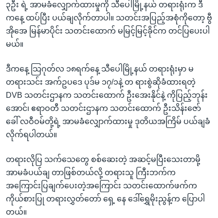
၃ဦး ရဲ့ အာမခံလျှောက်ထားမှုကို သီပေါမြို့နယ် တရားရုံးက ဒီ
ကနေ့ ထပ်ပြီး ပယ်ချလိုက်တာပါ။ သတင်းအပြည့်အစုံကိုတော့ ဗွီ
အိုအေ မြန်မာပိုင်း သတင်းထောက် မမြင့်မြင့်ခိုင်က တင်ပြပေးပါ
မယ်။
ဒီကနေ့ သြဂုတ်လ ၁၈ရက်နေ့ သီပေါမြို့နယ် တရားရုံးမှာ မ
တရားသင်း အက်ဥပဒေ ပုဒ်မ ၁၇/၁နဲ့ တ ရားစွဲဆိုခံထားရတဲ့
DVB သတင်းဌာနက သတင်းထောက် ဦးအေးနိုင်နဲ့ ကိုပြည့်ဘုန်း
အောင်၊ ဧရာဝတီ သတင်းဌာနက သတင်းထောက် ဦးသိန်းဇော်
ခေါ် လဝီဝမ်တို့ရဲ့ အာမခံလျှောက်ထားမှု ဒုတိယအကြိမ် ပယ်ချခံ
လိုက်ရပါတယ်။
တရားလိုပြ သက်သေတွေ စစ်ဆေးတဲ့ အဆင့်မပြီးသေးတာမို့
အာမခံပယ်ချ တာဖြစ်တယ်လို့ တရားသူ ကြီးဘက်က
အကြောင်းပြချက်ပေးတဲ့အကြောင်း သတင်းထောက်ဖက်က
ကိုယ်စားပြု တရားလွှတ်တော် ရှေ့ နေ ဒေါ်ရွှေမိုးညွန့်က ပြောပါ
တယ်။