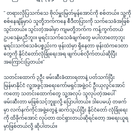
" တရားလိုပြသက်သေ ဗိုလ်မှူးမြတ်မွန်အောင်ကို စစ်တယ်။ သူ့ကို
စစ်နေချိန်မှာပဲ သူတို့ဘက်ကနေ စီဒီတပြားကို သက်သေခံအဖြစ်
သွင်းတယ်။ သွင်းတဲ့အခါမှာ ကျမတို့ဘက်က ကန့်ကွက်တယ်
ဥပဒေနဲ့မညီဘူး။ မူရင်းသက်သေခံချက်တွေ မပါလာတော့ဘူး
မူရင်းသက်သေခံပစ္စည်းက ဖုန်းထဲမှာ ရှိနေတာ ဖုန်းထဲကဒေတာ
တွေကို နိုင်ငံတော်လုံခြုံရေးအရ ဖျက်ပစ်လိုက်တယ်ဆိုပြီး
အကြောင်းပြတယ်။"
သတင်းထောက် ၃ဦး ဖမ်းဆီးခံထားရတာနဲ့ ပတ်သက်ပြီး
မြန်မာနိုင်ငံ လူ့အခွင့်အရေးကော်မရှင်အဖွဲ့ဝင် ဦးယုလွင်အောင်
ကတော့ သတင်းထောက်တွေ သူ့အလုပ် သူလုပ်တဲ့အပေါ်
ဖမ်းဆီးတာ မဖြစ်သင့်ဘူူးလို့ ပြောပါတယ်။ ဒါပေမယ့် တဖက်
မှာ လက်နက်ကိုင်အဖွဲ့တွေနဲ့ ဆက်သွယ်ပြီး နိုင်ငံတော် လုံခြုံရေး
ကို ထိခိုက်အောင် လုပ်တာ ထင်ရှားတယ်ဆိုရင်တော့ အရေးယူရ
မှာဖြစ်တယ်လို့ ဆိုပါတယ်။