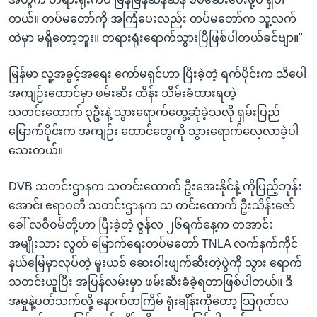
တယ်။ တပ်မတော်ကို အကြံပေးလည်း တပ်မတော်က သူ့လက်
ထဲမှာ မရှိတော့ဘူး။ တရားရုံးရောက်သွားပြီဖြစ်ပါတယ်ခင်ဗျာ။"
မြန်မာ လူ့အခွင့်အရေး ကော်မရှင်ဟာ ပြီးခဲ့တဲ့ ရက်ပိုင်းက သီပေါ
အကျဉ်းထောင်မှာ ဖမ်းဆီး ထိန်း သိမ်းခံထားရတဲ့
သတင်းထောက် ၃ဦးနဲ့ သွားရောက်တွေ့ဆုံခဲ့သလို ရှမ်းပြည်
မြောက်ပိုင်းက အကျဉ်း ထောင်တွေကို သွားရောက်လေ့လာခဲ့ပါ
သေးတယ်။
DVB သတင်းဌာနက သတင်းထောက် ဦးအေးနိုင်နဲ့ ကိုပြည့်ဘုန်း
အောင်၊ ဧရာဝတီ သတင်းဌာနက သ တင်းထောက် ဦးသိန်းဇော်
ခေါ် လဝီဝမ်တို့ဟာ ပြီးခဲ့တဲ့ ဇွန်လ ၂၆ရက်နေ့က တအာင်း
အမျိုးသား လွတ် မြောက်ရေးတပ်မတော် TNLA လက်နက်ကိုင်
နယ်မြေမှာလုပ်တဲ့ မူးယစ် ဆေးဝါးဖျက်ဆီးတဲ့ပွဲကို သွား ရောက်
သတင်းယူပြီး အပြန်လမ်းမှာ ဖမ်းဆီးခံခဲ့ရတာဖြစ်ပါတယ်။ ဒီ
အမှုနဲ့ပတ်သက်လို့ နောက်တကြိမ် ရုံးချိန်းကိုတော့ သြဂုတ်လ