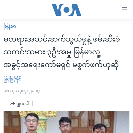
သုံး
ရ
လွယ်ကူ
မြန်မာ
မူလစာမျက်နှာ
စေ
မတရားအသင်းဆက်သွယ်မှုနဲ့ ဖမ်းဆီးခံ
မြန်မာ
သည့်
သတင်းသမား ၃ဦးအမှု မြန်မာလူ့
ကမ္ဘာ့သတင်းများ
Link
အခွင့်အရေးကော်မရှင် မစွက်ဖက်ဟုဆို
ဗွီဒီယို
နိုင်ငံတကာ
များ
သတင်းလွတ်လပ်ခွင့်
အမေရိကန်
ပင်မ
မြင့်မြင့်ခိုင်
ရပ်ဝန်းတခု လမ်းတခု အလွန်
တရုတ်
အကြောင်းအရာ
၁၈ ၾသဂုတ္၊ ၂၀၁၇
သို့
အင်္ဂလိပ်စာလေ့လာမယ်
အစ္စရေး-ပါလက်စတိုင်း
ကျော်
မျှဝေပါ
အပတ်စဉ်ကဏ္ဍများ
အမေရိကန်သုံးအီဒီယံ
ကြည့်
ရေဒီယိုနှင့်ရုပ်သံ အချက်အလက်များ
မကြေးမုံရဲ့ အင်္ဂလိပ်စာ
ရေဒီယို
ရန်
ပင်မ
ရေဒီယို/တီဗွီအစီအစဉ်
ရုပ်ရှင်ထဲက အင်္ဂလိပ်စာ
တီဗွီ