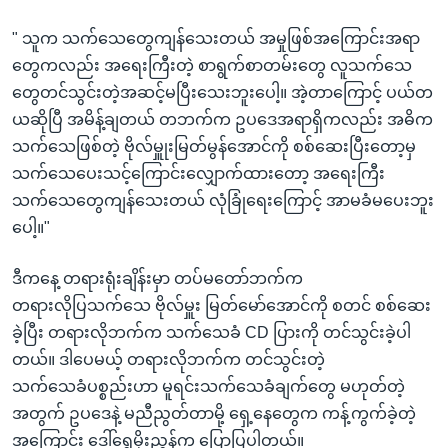
" သူက သက်သေတွေကျန်သေးတယ် အမှုဖြစ်အကြောင်းအရာ
တွေကလည်း အရေးကြီးတဲ့ စာရွက်စာတမ်းတွေ လူသက်သေ
တွေတင်သွင်းတဲ့အဆင့်မပြီးသေးဘူးပေါ့။ အဲ့တာကြောင့် ပယ်တ
ယဆိုပြီ အမိန့်ချတယ် တဘက်က ဥပဒေအရာရှိကလည်း အဓိက
သက်သေဖြစ်တဲ့ ဗိုလ်မှူုးမြတ်မွန်အောင်ကို စစ်ဆေးပြီးတော့မှ
သက်သေပေးသင့်ကြောင်းလျှောက်ထားတော့ အရေးကြီး
သက်သေတွေကျန်သေးတယ် လုံခြုံရေးကြောင့် အာမခံမပေးဘူး
ပေါ့။"
ဒီကနေ့ တရားရုံးချိန်းမှာ တပ်မတော်ဘက်က
တရားလိုပြသက်သေ ဗိုလ်မှူး မြတ်မော်အောင်ကို စတင် စစ်ဆေး
ခဲ့ပြီး တရားလိုဘက်က သက်သေခံ CD ပြားကို တင်သွင်းခဲ့ပါ
တယ်။ ဒါပေမယ့် တရားလိုဘက်က တင်သွင်းတဲ့
သက်သေခံပစ္စည်းဟာ မူရင်းသက်သေခံချက်တွေ မဟုတ်တဲ့
အတွက် ဥပဒေနဲ့ မညီညွတ်တာမို့ ရှေ့နေတွေက ကန့်ကွက်ခဲ့တဲ့
အကြောင်း ဒေါ်ရွှေမိုးညွန့်က ပြောပြပါတယ်။