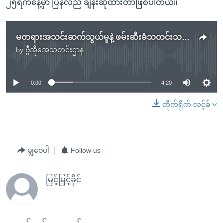
၂၅ရက်နေ့မှာ ပြန်လည် ချိန်းဆိုထားတာဖြစ်ပါတယ်။
မတရားအသင်းဆက်သွယ်မှုနဲ့ ဖမ်းဆီးခံသတင်းသမား ၃ဦးအမှု မြန်မာလူ့အခွင့်အရေးကော်မရှင် မစွက်ဖက်ဟုဆို
by
ဗွီအိုအေသတင်းဌာန
No media source currently available
0:00
4:20
တိုက်ရိုက် လင့်ခ်
မျှဝေပါ
Follow us
မြင့်မြင့်ခိုင်