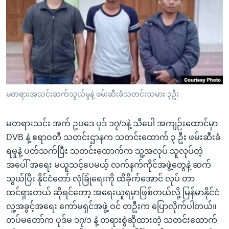
အ
သုတပဒေသာ အင်္ဂလိပ်စာ
ညွန်း
Learning English
စာမျက်နှာ
သို့
ဗွီအိုအေ လူမှုကွန်ယက်များ
ကျော်
ကြည့်
ရန်
ဘာသာစကားများ
မတရားအသင်းဆက်သွယ်မှုနဲ့ ဖမ်းဆီးခံသတင်းသမား ၃ဦး
ရှာဖွေ
ရန်
မတရားသင်း အက် ဥပဒေ ပုဒ် ၁၇/၁နဲ့ သီပေါ အကျဉ်းထောင်မှာ
နေရာ
DVB နဲ့ ဧရာဝတီ သတင်းဌာနက သတင်းထောက် ၃ ဦး ဖမ်းဆီးခံ
သို့
ရမှုနဲ့ ပတ်သက်ပြီး သတင်းထောက်က သူ့အလုပ် သူလုပ်တဲ့
ကျော်
အပေါ် အရေး မယူသင့်ပေမယ့် လက်နက်ကိုင်အဖွဲ့တွေနဲ့ ဆက်
ရန်
သွယ်ပြီး နိုင်ငံတော် လုံခြုံရေးကို ထိခိုက်အောင် လုပ် တာ
ထင်ရှားတယ် ဆိုရင်တော့ အရေးယူရမှာဖြစ်တယ်လို့ မြန်မာနိုင်ငံ
လူ့အခွင့်အရေး ကော်မရှင်အဖွဲ့ ဝင် တဦးက ပြောလိုက်ပါတယ်။
တပ်မတော်က ပုဒ်မ ၁၇/၁ နဲ့ တရားစွဲဆိုထားတဲ့ သတင်းထောက်