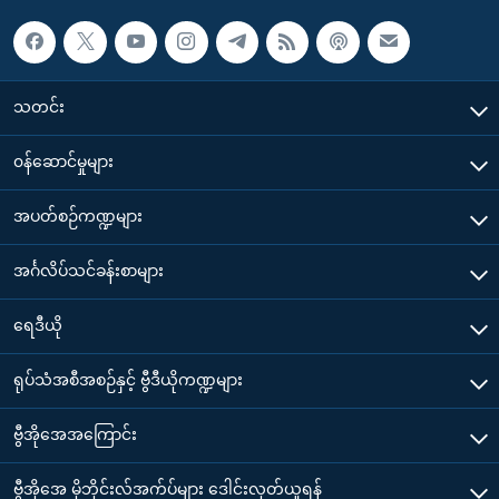
သတင်း
၀န်ဆောင်မှုများ
အပတ်စဉ်ကဏ္ဍများ
အင်္ဂလိပ်သင်ခန်းစာများ
ရေဒီယို
ရုပ်သံအစီအစဉ်နှင့် ဗွီဒီယိုကဏ္ဍများ
ဗွီအိုအေအကြောင်း
ဗွီအိုအေ မိုဘိုင်းလ်အက်ပ်များ ဒေါင်းလုတ်ယူရန်