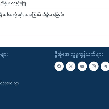
ိန္ဒိယ ဝင်ခွင့်မပြု
ု့ဖို့ အစီအစဉ် မရှိသေးကြောင်း အိန္ဒိယ ဖြေရှင်း
ုများ
ဗွီအိုအေ လူမှုကွန်ယက်များ
းလ်သတင်းလွှာ