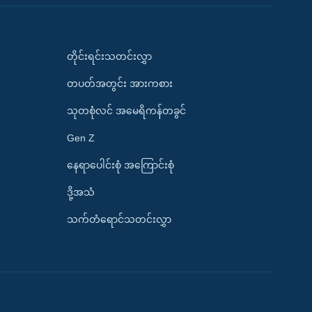
တိုင်းရင်းသတင်းလွှာ
တပတ်အတွင်း အားကစား
သုတစုံလင် အမေရိကန်တခွင်
Gen Z
နေရာပေါင်းစုံ အကြောင်းစုံ
ဒို့အသံ
သက်တံရောင်သတင်းလွှာ