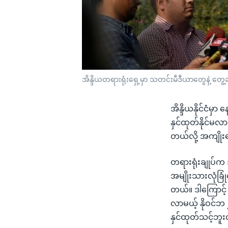
အိန္ဒိယတရားရုံးရှေ့မှာ သတင်းမီဒီယာတွေနဲ့ တ
အိန္ဒိယနိုင်ငံမှ
နှင်ထုတ်နိုင်မလာ
တယ်လို့ အကျို
တရားရုံးချုပ်က
အမျိုးသားလုံခြု
တယ်။ ဒါကြောင့် တ
လာမယ့် နိုဝင်ဘ 
နှင်ထုတ်သင့်ဘူး