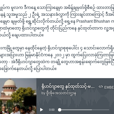
ချုပ်က မူလက ဒီကနေ့ သောကြာနေ့မှာ အမိန့်ချမှတ်ဖို့စီစဉ် ထားတာဖ
ေနဲ့ သူအမှုသည် ၂ ဦးရဲ့ အသနားခံလွှာကို ကြားချင်တာကြောင့် ဒီအမိ
နေ့မှာ ချမှတ်ဖို့ ရွှေ့ဆိုင်းလိုက်တယ်လို့ ရှေ့နေ Prashant Bhush
ာထဲမှာတော့ ရိုဟင်ဂျာတွေကို တိုင်းပြည်ကနေ နှင်ထုတ်တာက လူ့အခွင
ယ်လို့ ချေပထားပါတယ်။
ှမ်းကမြို့တွေမှာ နေထိုင်နေတဲ့ ရိုဟင်ဂျာစုစုပေါင်း ၄ သောင်းလောက်ရှိတ
များအပြားဟာ မြန်မာနိုင်ငံကနေ ၂၀၁၂ မှာ ထွက်ပြေးလာခဲ့ကြတာဖ
ော့ - အဲဒီရိုဟင်ဂျာတွေထဲက တချို့တွေဟာအစွန်းရောက်တွေဖြစ်ပြီး အိ
ြိမ်းခြောက်နေတယ်လို့ ပြောပါတယ်။
ရိုဟင်ဂျာတွေ နှင်ထုတ်သင့်-မသင့် ဆုံးဖြတ်ချက်ချရေး အိန္ဒိယတရားရုံး ရက်ရွှေ့ဆိုင်း
EMBE
by
ဗွီအိုအေသတင်းဌာန
No media source currently available
0:00