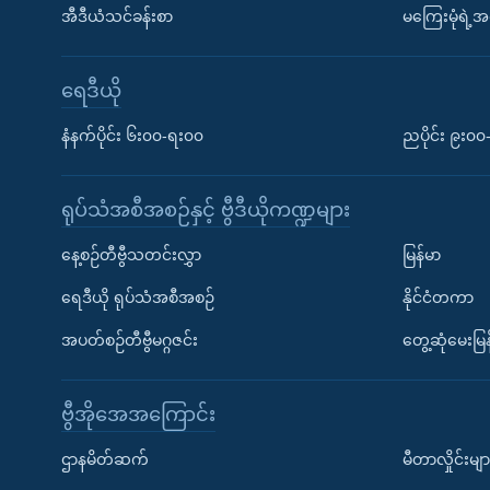
အီဒီယံသင်ခန်းစာ
မကြေးမုံရဲ့အင
ရေဒီယို
နံနက်ပိုင်း ၆း၀၀-ရး၀၀
ညပိုင်း ၉း၀
ရုပ်သံအစီအစဉ်နှင့် ဗွီဒီယိုကဏ္ဍများ
နေ့စဉ်တီဗွီသတင်းလွှာ
မြန်မာ
ရေဒီယို ရုပ်သံအစီအစဉ်
နိုင်ငံတကာ
အပတ်စဉ်တီဗွီမဂ္ဂဇင်း
တွေ့ဆုံမေးမြန
ဗွီအိုအေအကြောင်း
Learning English
ဌာနမိတ်ဆက်
မီတာလှိုင်းမျာ