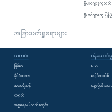
ရိုဟင်ဂျာဒုက္ခသည် အ
ရိုဟင်ဂျာတွေ ပြန်ပိ
အခြားဖတ်ရှုစရာများ
သတင်း
၀န်ဆောင်မှ
မြန်မာ
RSS
နိုင်ငံတကာ
ပေါ့ဒ်ကတ်စ်
အမေရိကန်
နေ့စဉ်အီးမေ
တရုတ်
အစ္စရေး-ပါလက်စတိုင်း