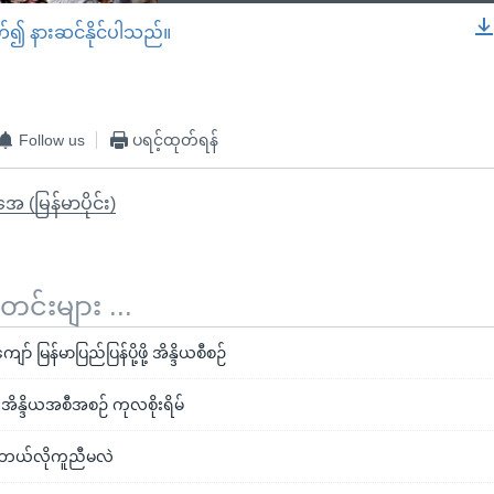
တ်၍ နားဆင်နိုင်ပါသည်။
EMBED
Follow us
ပရင့်ထုတ်ရန်
ုအေ (မြန်မာပိုင်း)
်းများ ...
် မြန်မာပြည်ပြန်ပို့ဖို့ အိန္ဒိယစီစဉ်
း အိန္ဒိယအစီအစဉ် ကုလစိုးရိမ်
ိယဘယ်လိုကူညီမလဲ