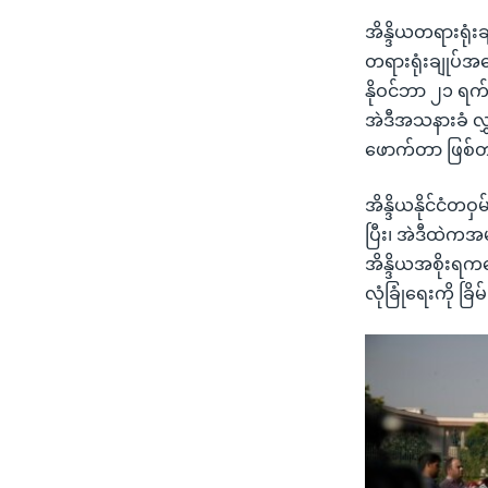
အိန္ဒိယတရားရုံး
တရားရုံးချုပ်အန
နိုဝင်ဘာ ၂၁ ရက်
အဲဒီအသနားခံ လွှ
ဖောက်တာ ဖြစ်တ
အိန္ဒိယနိုင်ငံတဝ
ပြီး၊ အဲဒီထဲကအ
အိန္ဒိယအစိုးရကတ
လုံခြုံရေးကို ခ