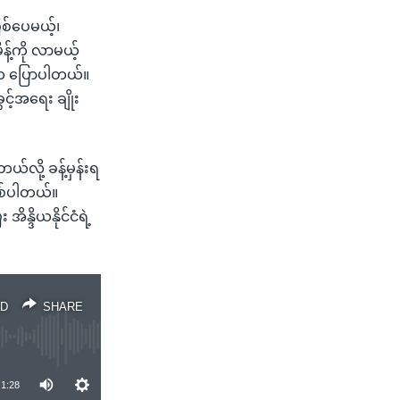
ြစ်ပေမယ့်၊
န့်ကို လာမယ့်
an က ပြောပါတယ်။
့်အရေး ချိုး
ယ်လို့ ခန့်မှန်းရ
ြစ်ပါတယ်။
န္ဒိယနိုင်ငံရဲ့
D
SHARE
1:28