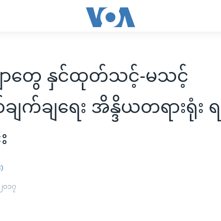
ျာတွေ နှင်ထုတ်သင့်-မသင့်
တ်ချက်ချရေး အိန္ဒိယတရားရုံး 
်း
း)
 ၂၀၁၇