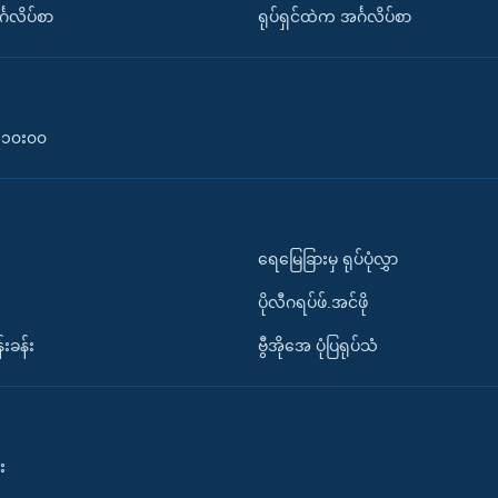
်္ဂလိပ်စာ
ရုပ်ရှင်ထဲက အင်္ဂလိပ်စာ
၀-၁၀း၀၀
ရေမြေခြားမှ ရုပ်ပုံလွှာ
ပိုလီဂရပ်ဖ်.အင်ဖို
်းခန်း
ဗွီအိုအေ ပုံပြရုပ်သံ
း