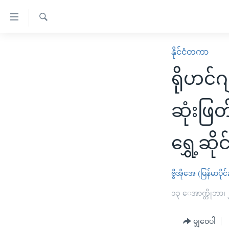
သုံး
ရ
ရှာဖွေ
လွယ်ကူ
မူလစာမျက်နှာ
နိုင်ငံတကာ
ရ
စေ
မြန်မာ
လာ
ရိုဟင်ဂ
သည့်
ဒ်
ကမ္ဘာ့သတင်းများ
Link
ဗွီဒီယို
နိုင်ငံတကာ
ဆုံးဖြ
များ
သတင်းလွတ်လပ်ခွင့်
အမေရိကန်
ပင်မ
ရွှေ့ဆိုင
ရပ်ဝန်းတခု လမ်းတခု အလွန်
တရုတ်
အကြောင်းအရာ
အင်္ဂလိပ်စာလေ့လာမယ်
အစ္စရေး-ပါလက်စတိုင်း
သို့
ဗွီအိုအေ (မြန်မာပိုင်
အပတ်စဉ်ကဏ္ဍများ
အမေရိကန်သုံးအီဒီယံ
ကျော်
ကြည့်
ရေဒီယိုနှင့်ရုပ်သံ အချက်အလက်များ
၁၃ ေအာက္တိုဘာ၊
မကြေးမုံရဲ့ အင်္ဂလိပ်စာ
ရေဒီယို
ရန်
ရေဒီယို/တီဗွီအစီအစဉ်
ရုပ်ရှင်ထဲက အင်္ဂလိပ်စာ
တီဗွီ
ပင်မ
မျှဝေပါ