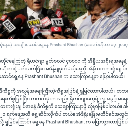
ွေ့ဆုံနေတဲ့ အကျိုးဆောင်ရှေ့နေ Prashant Bhushan (အောက်တိုဘာ ၁၃-၂၀၁၇
ာ နေထိုင်နေကြတဲ့ ရိုဟင်ဂျာ မွတ်စလင် ၄၀၀၀၀ ကို အိန္ဒိယအစိုးရအနေနဲ
းဆိုတာနဲ့ ပတ်သက်ပြီး၊ အမိန့်ချမှတ်မယ့်နေ့ကို အိန္ဒိယတရားရုံးချုပ်က 
းဆောင်ရှေ့နေ Prashant Bhushan က သောကြာနေ့မှာ ပြောပါတယ်။
 ဒီကိစ္စကို အလွန်အရေးကြီးတဲ့ကိစ္စအဖြစ်နဲ့ ရှုမြင်ထားပါတယ်။ တ
ံရေးကိစ္စဖြစ်ပြီး၊ တဘက်မှာကလည်း ရိုဟင်ဂျာတွေရဲ့ လူ့အခွင့်အရေး
ရားရုံးချုပ်အနေဲ့ ဒီကိစ္စကို သေချာကြားနာဖို့ လိုမှာဖြစ်ပါတယ်။ ဒါ
၂၁ ရက်နေ့အထိ ရွှေ့ဆိုင်းလိုက်ပါတယ်။ အဲဒီရုံးချိန်းမတိုင်ခင်အတွင
လို့ ရှုမြင်ကြောင်း ရှေ့နေ Prashant Bhushant က ပြောသွားတာဖြစ