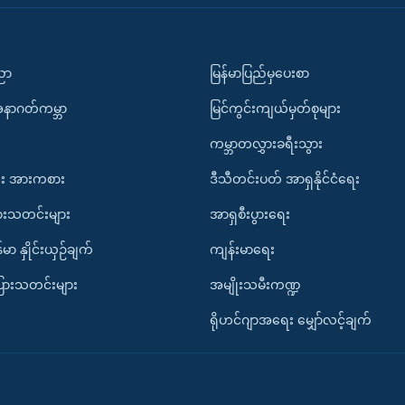
ပညာ
မြန်မာပြည်မှပေးစာ
အနာဂတ်ကမ္ဘာ
မြင်ကွင်းကျယ်မှတ်စုများ
ကမ္ဘာတလွှားခရီးသွား
း အားကစား
ဒီသီတင်းပတ် အာရှနိုင်ငံရေး
ားသတင်းများ
အာရှစီးပွားရေး
်မာ နှိုင်းယှဉ်ချက်
ကျန်းမာရေး
ပြားသတင်းများ
အမျိုးသမီးကဏ္ဍ
ရိုဟင်ဂျာအရေး မျှော်လင့်ချက်