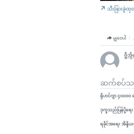
သီးခြားခွဲထု
မျှဝေပါ
ဗွီအိ
ဆက်စပ်သတင
ရိုဟင်ဂျာ ၄၀၀၀၀ ကျော
ဒုက္ခသည်ပြန်ပို့ရေ
ရခိုင်အရေး အိန္ဒ