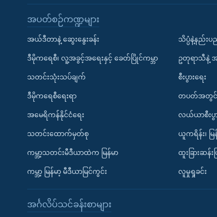
အပတ်စဉ်ကဏ္ဍများ
အယ်ဒီတာနဲ့ ဆွေးနွေးခန်း
သိပ္ပံနဲ့နည်း
ဒီမိုကရေစီ၊ လူ့အခွင့်အရေးနှင့် ခေတ်ပြိုင်ကမ္ဘာ
ဥတုရာသီနဲ့ 
သတင်းသုံးသပ်ချက်
စီးပွားရေး
ဒီမိုကရေစီရေးရာ
တပတ်အတွင်
အမေရိကန်နိုင်ငံရေး
လယ်ယာစီးပွ
သတင်းထောက်မှတ်စု
ယူကရိန်း၊ မြန
ကမ္ဘာ့သတင်းမီဒီယာထဲက မြန်မာ
ထူးခြားဆန်း
ကမ္ဘာ့ မြန်မာ့ မီဒီယာမြင်ကွင်း
လူမှုရှုခင်း
အင်္ဂလိပ်သင်ခန်းစာများ