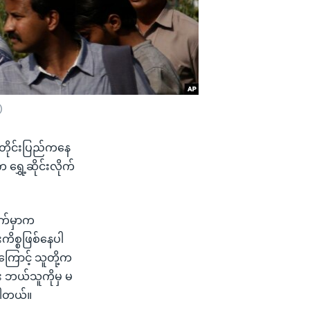
)
့ တိုင်းပြည်ကနေ
ရွှေ့ဆိုင်းလိုက်
ဘက်မှာက
ကိစ္စဖြစ်နေပါ
ကြောင့် သူတို့က
်း ဘယ်သူကိုမှ မ
်ပါတယ်။