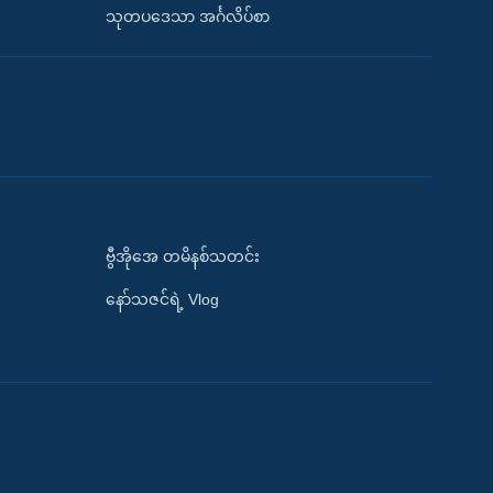
သုတပဒေသာ အင်္ဂလိပ်စာ
ဗွီအိုအေ တမိနစ်သတင်း
နော်သဇင်ရဲ့ Vlog