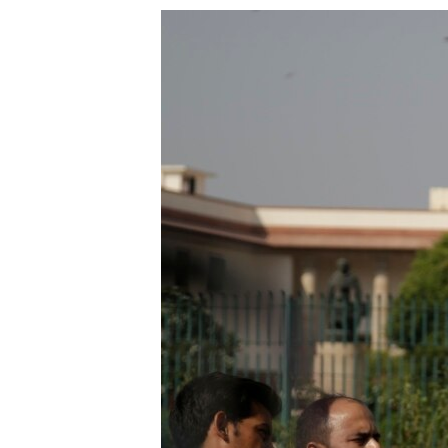
သုတပဒေသာ အင်္ဂလိပ်စာ
အ
ညွန်း
စာမျက်နှာ
သို့
ကျော်
ကြည့်
ရန်
ရှာဖွေ
ရန်
နေရာ
သို့
ကျော်
ရန်