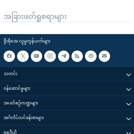
အခြားဖတ်ရှုစရာများ
ဗွီအိုအေ လူမှုကွန်ယက်များ
သတင်း
၀န်ဆောင်မှုများ
အပတ်စဉ်ကဏ္ဍများ
အင်္ဂလိပ်သင်ခန်းစာများ
ရေဒီယို