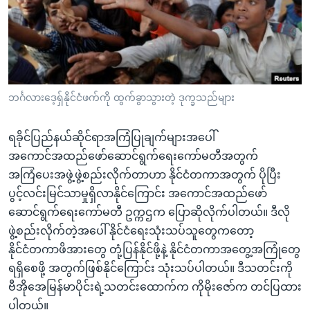
အ
သုတပဒေသာ အင်္ဂလိပ်စာ
ညွန်း
Learning English
စာမျက်နှာ
သို့
ဗွီအိုအေ လူမှုကွန်ယက်များ
ကျော်
ကြည့်
ဘင်္ဂလားဒေ့ရှ်နိုင်ငံဖက်ကို ထွက်ခွာသွားတဲ့ ဒုက္ခသည်များ
ရန်
ဘာသာစကားများ
ရှာဖွေ
ရခိုင်ပြည်နယ်ဆိုင်ရာအကြံပြုချက်များအပေါ်
ရန်
အကောင်အထည်ဖော်ဆောင်ရွက်ရေးကော်မတီအတွက်
နေရာ
အကြံပေးအဖွဲ့ဖွဲ့စည်းလိုက်တာဟာ နိုင်ငံတကာအတွက် ပိုပြီး
သို့
ပွင့်လင်းမြင်သာမှုရှိလာနိုင်ကြောင်း အကောင်အထည်ဖော်
ကျော်
ဆောင်ရွက်ရေးကော်မတီ ဥက္ကဌက ပြောဆိုလိုက်ပါတယ်။ ဒီလို
ရန်
ဖွဲ့စည်းလိုက်တဲ့အပေါ် နိုင်ငံရေးသုံးသပ်သူတွေကတော့
နိုင်ငံတကာဖိအားတွေ တုံ့ပြန်နိုင်ဖို့နဲ့ နိုင်ငံတကာအတွေ့အကြုံတွေ
ရရှိစေဖို့ အတွက်ဖြစ်နိုင်ကြောင်း သုံးသပ်ပါတယ်။ ဒီသတင်းကို
ဗီအိုအေမြန်မာပိုင်းရဲ့သတင်းထောက်က ကိုမိုးဇော်က တင်ပြထား
ပါတယ်။