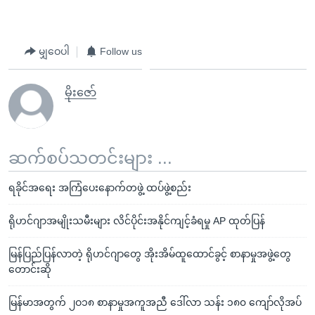
မျှဝေပါ
Follow us
မိုးဇော်
ဆက်စပ်သတင်းများ ...
ရခိုင်အရေး အကြံပေးနောက်တဖွဲ့ ထပ်ဖွဲ့စည်း
ရိုဟင်ဂျာအမျိုးသမီးများ လိင်ပိုင်းအနိုင်ကျင့်ခံရမှု AP ထုတ်ပြန်
မြန်ပြည်ပြန်လာတဲ့ ရိုဟင်ဂျာတွေ အိုးအိမ်ထူထောင်ခွင့် စာနာမှုအဖွဲ့တွေ
တောင်းဆို
မြန်မာအတွက် ၂ဝ၁၈ စာနာမှုအကူအညီ ဒေါ်လာ သန်း ၁၈၀ ကျော်လိုအပ်