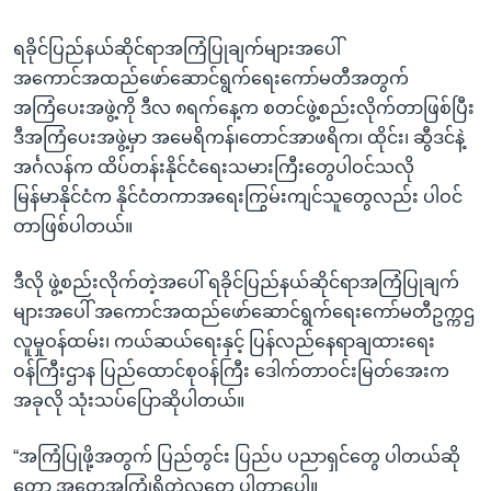
ရခိုင်ပြည်နယ်ဆိုင်ရာအကြံပြုချက်များအပေါ်
အကောင်အထည်ဖော်ဆောင်ရွက်ရေးကော်မတီအတွက်
အကြံပေးအဖွဲ့ကို ဒီလ ၈ရက်နေ့က စတင်ဖွဲ့စည်းလိုက်တာဖြစ်ပြီး
ဒီအကြံပေးအဖွဲ့မှာ အမေရိကန်၊တောင်အာဖရိက၊ ထိုင်း၊ ဆွီဒင်နဲ့
အင်္ဂလန်က ထိပ်တန်းနိုင်ငံရေးသမားကြီးတွေပါဝင်သလို
မြန်မာနိုင်ငံက နိုင်ငံတကာအရေးကြွမ်းကျင်သူတွေလည်း ပါဝင်
တာဖြစ်ပါတယ်။
ဒီလို ဖွဲ့စည်းလိုက်တဲ့အပေါ် ရခိုင်ပြည်နယ်ဆိုင်ရာအကြံပြုချက်
များအပေါ် အကောင်အထည်ဖော်ဆောင်ရွက်ရေးကော်မတီဥက္ကဌ
လူမှုဝန်ထမ်း၊ ကယ်ဆယ်ရေးနှင့် ပြန်လည်နေရာချထားရေး
ဝန်ကြီးဌာန ပြည်ထောင်စုဝန်ကြီး ဒေါက်တာဝင်းမြတ်အေးက
အခုလို သုံးသပ်ပြောဆိုပါတယ်။
“အကြံပြုဖို့အတွက် ပြည်တွင်း ပြည်ပ ပညာရှင်တွေ ပါတယ်ဆို
တော့ အတွေ့အကြုံရှိတဲ့လူတွေ ပါတာပေါ့။