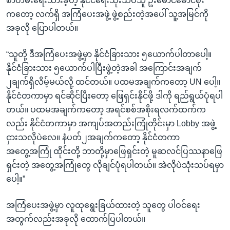
စာတမ်းရေးသားခဲ့တဲ့ နိုင်ငံရေးသုံးသပ်သူ ဦးမောင်မောင်စိုး
ကတော့ လက်ရှိ အကြံပေးအဖွဲ့ ဖွဲ့စည်းတဲ့အပေါ် သူ့အမြင်ကို
အခုလို ပြောပါတယ်။
“သူတို့ ဒီအကြံပေးအဖွဲ့မှာ နိုင်ငံခြားသား ၅ယောက်ပါတာပေါ့။
နိုင်ငံခြားသား ၅ယောက်ပါပြီးဖွဲ့တဲ့အခါ အကြောင်းအချက်
၂ချက်ရှိလိမ့်မယ်လို့ ထင်တယ်။ ပထမအချက်ကတော့ UN ပေါ့။
နိုင်ငံတကာမှာ ရင်ဆိုင်ပြီးတော့ ဖြေရှင်းနိုင်ဖို့ ဒါကို ရည်ရွယ်ပုံရပါ
တယ်။ ပထမအချက်ကတော့ အရင်စစ်အစိုးရလက်ထက်က
လည်း နိုင်ငံတကာမှာ အကျပ်အတည်းကြုံတိုင်းမှာ Lobby အဖွဲ့
ငှားသလိုပဲလေ။ နံပတ်၂အချက်ကတော့ နိုင်ငံတကာ
အတွေ့အကြုံ ထိုင်းတို့ ဘာတို့မှာဖြေရှင်းတဲ့ မူဆလင်ပြဿနာဖြေ
ရှင်းတဲ့ အတွေ့အကြုံတွေ လိုချင်ပုံရပါတယ်။ အဲလိုပဲသုံးသပ်ရမှာ
ပေါ့။”
အကြံပေးအဖွဲ့မှာ လူထုရွေးခြယ်ထားတဲ့ သူတွေ ပါဝင်ရေး
အတွက်လည်းအခုလို ထောက်ပြပါတယ်။