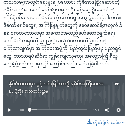
ကုလသမဂ္ဂအတွင်းရေးမှုးချုပ်ဟောင်း ကိုဖီအာနန်ဦးဆောင်တဲ့
ရခိုင်အကြံပေးကော်မရှင်နဲ့ဒုသမ္မတ ဦးမြင့်ဆွေ ဦးဆောင်တဲ့
ရခိုင်စုံစမ်းရေးကော်မရှင်စတဲ့ ကော်မရှင်တွေ ဖွဲ့စည်းခဲ့ပါတယ်။
ဒီကော်မရှင်တွေရဲ့ အကြံပြုချက်တွေကို ဖော်ဆောင်ဖို့အတွက် ဒီ
နှစ် စက်တင်ဘာလမှာ အကောင်အထည်ဖော်ဆောင်ရွက်ရေး
ကော်မတီတရပ်ကို ဖွဲ့စည်းခဲ့သလို ဒီကော်မတီဖွဲ့စည်းတဲ့
ကြေညာချက်မှာ အကြံပေးအဖွဲ့ကို ပြည်တွင်းပြည်ပမှ ပညာရှင်
တွေ၊ ဘာသာရပ်ဆိုင်ရာ ကျွမ်းကျင်သူတွေ၊ အတွေ့အကြုံရှိသူ
တွေနဲ့ ဖွဲ့စည်းသွားမှာဖြစ်ကြောင်းလည်း ဖော်ပြခဲ့ပါတယ်။
နိုင်ငံတကာမှာ ပွင့်လင်းမြင်သာဖို့ ရခိုင်အကြံပေးအဖွဲ့ ဖွဲ့
by
ဗွီအိုအေသတင်းဌာန
No media source currently available
0:00
3:50
တိုက်ရိုက် လင့်ခ်