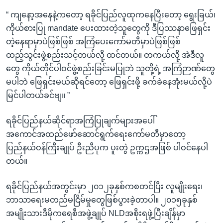
“ ကျနော့အနေနဲ့ကတော့ ရခိုင်ပြည်လူထုကနေပြီးတော့ ရွေးခြယ်၊
ကိုယ်စားပြု mandate ပေးထားတဲ့သူတွေကို ဒီပြဿနာဖြေရှင်း
တဲ့နေရာမှာပဲဖြစ်ဖြစ် အကြံပေးကော်မတီမှာပဲဖြစ်ဖြစ်
ထည့်သွင်းဖွဲ့စည်းသင့်တယ်လို့ ထင်တယ်။ တကယ်လို့ အဲဒီလူ
တွေ ကိုယ်တိုင်ပါဝင်ဖွဲ့စည်းခြင်းမပြုဘဲ သူတို့ရဲ့ အကြံဉာဏ်တွေ
မပါဘဲ ဖြေရှင်းမယ်ဆိုရင်တော့ ဖြေရှင်းဖို့ ခက်ခဲနေအုံးမယ်လို့ပဲ
မြင်ပါတယ်ခင်ဗျ။ ”
ရခိုင်ပြည်နယ်ဆိုင်ရာအကြံပြုချက်များအပေါ်
အကောင်အထည်ဖော်ဆောင်ရွက်ရေးကော်မတီမှာတော့
ပြည်နယ်ဝန်ကြီးချုပ် ဦးညီပုက ပူးတွဲ ဥက္ကဌအဖြစ် ပါဝင်နေပါ
တယ်။
ရခိုင်ပြည်နယ်အတွင်းမှာ ၂၀၁၂ခုနှစ်ကစတင်ပြီး လူမျိုးရေး၊
ဘာသာရေးမတည်မငြိမ်မှုတွေဖြစ်ပွားခဲ့တာပါ။ ၂၀၁၅ခုနှစ်
အမျိုးသားဒီမိုကရေစီအဖွဲ့ချုပ် NLDအစိုးရဖွဲ့ပြီးချိန်မှာ