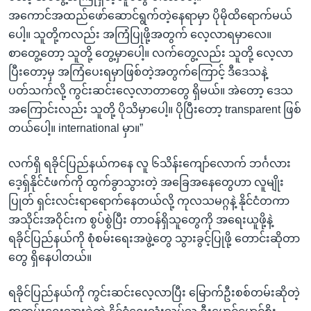
အကောင်အထည်ဖော်ဆောင်ရွက်တဲ့နေရာမှာ ပိုမိုထိရောက်မယ်
ပေါ့။ သူတို့ကလည်း အကြံပြုဖို့အတွက် လေ့လာရမှာလေ။
စာတွေ့တော့ သူတို့ တွေ့မှာပေါ့။ လက်တွေ့လည်း သူတို့ လေ့လာ
ပြီးတော့မှ အကြံပေးရမှာဖြစ်တဲ့အတွက်ကြောင့် ဒီဒေသနဲ့
ပတ်သက်လို့ ကွင်းဆင်းလေ့လာတာတွေ ရှိမယ်။ အဲတော့ ဒေသ
အကြောင်းလည်း သူတို့ ပိုသိမှာပေါ့။ ပိုပြီးတော့ transparent ဖြစ်
တယ်ပေါ့။ international မှာ။”
လက်ရှိ ရခိုင်ပြည်နယ်ကနေ လူ ၆သိန်းကျော်လောက် ဘင်္ဂလား
ဒေ့ရှ်နိုင်ငံဖက်ကို ထွက်ခွာသွားတဲ့ အခြေအနေတွေဟာ လူမျိုး
ပြုတ် ရှင်းလင်းရာရောက်နေတယ်လို့ ကုလသမဂ္ဂနဲ့ နိုင်ငံတကာ
အသိုင်းအဝိုင်းက စွပ်စွဲပြီး တာဝန်ရှိသူတွေကို အရေးယူဖို့နဲ့
ရခိုင်ပြည်နယ်ကို စုံစမ်းရေးအဖွဲ့တွေ သွားခွင့်ပြုဖို့ တောင်းဆိုတာ
တွေ ရှိနေပါတယ်။
ရခိုင်ပြည်နယ်ကို ကွင်းဆင်းလေ့လာပြီး မြောက်ဦးစစ်တမ်းဆိုတဲ့