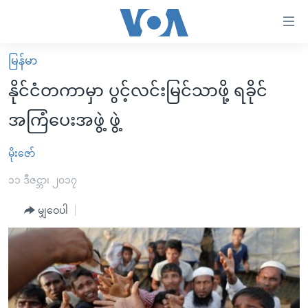
သုံး
ရ
လွယ်ကူ
မြန်မာ
မူလစာမျက်နှာ
စေ
နိုင်ငံတကာမှာ ပွင့်လင်းမြင်သာဖို့ ရခိုင်
မြန်မာ
သည့်
အကြံပေးအဖွဲ့ ဖွဲ့
ကမ္ဘာ့သတင်းများ
Link
ဗွီဒီယို
နိုင်ငံတကာ
မိုးဇော်
များ
သတင်းလွတ်လပ်ခွင့်
အမေရိကန်
၁၁ ဒီဇင္ဘာ၊ ၂၀၁၇
ပင်မ
ရပ်ဝန်းတခု လမ်းတခု အလွန်
တရုတ်
အကြောင်းအရာ
မျှဝေပါ
သို့
အင်္ဂလိပ်စာလေ့လာမယ်
အစ္စရေး-ပါလက်စတိုင်း
ကျော်
အပတ်စဉ်ကဏ္ဍများ
အမေရိကန်သုံးအီဒီယံ
ကြည့်
ရေဒီယိုနှင့်ရုပ်သံ အချက်အလက်များ
မကြေးမုံရဲ့ အင်္ဂလိပ်စာ
ရေဒီယို
ရန်
ပင်မ
ရေဒီယို/တီဗွီအစီအစဉ်
ရုပ်ရှင်ထဲက အင်္ဂလိပ်စာ
တီဗွီ