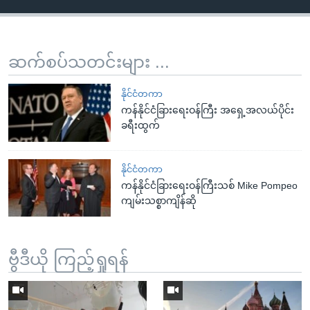
ဆက်စပ်သတင်းများ ...
နိုင်ငံတကာ
ကန်နိုင်ငံခြားရေးဝန်ကြီး အရှေ့အလယ်ပိုင်း
ခရီးထွက်
နိုင်ငံတကာ
ကန်နိုင်ငံခြားရေးဝန်ကြီးသစ် Mike Pompeo
ကျမ်းသစ္စာကျိန်ဆို
ဗွီဒီယို ကြည့်ရှုရန်