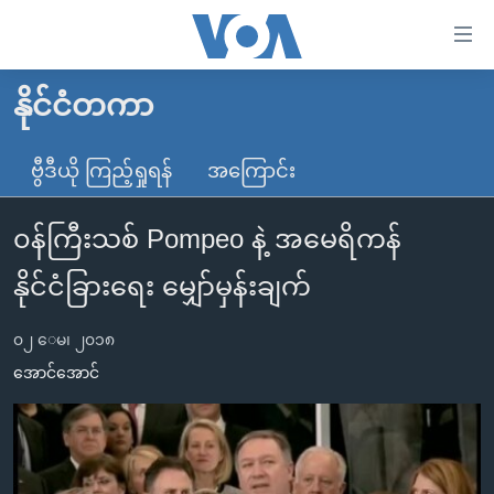
သုံး
ရ
လွယ်ကူ
နိုင်ငံတကာ
မူလစာမျက်နှာ
စေ
မြန်မာ
ဗွီဒီယို ကြည့်ရှုရန်
အကြောင်း
သည့်
ကမ္ဘာ့သတင်းများ
Link
၀န်ကြီးသစ် Pompeo နဲ့ အမေရိကန်
ဗွီဒီယို
နိုင်ငံတကာ
များ
သတင်းလွတ်လပ်ခွင့်
အမေရိကန်
နိုင်ငံခြားရေး မျှော်မှန်းချက်
ပင်မ
ရပ်ဝန်းတခု လမ်းတခု အလွန်
တရုတ်
အကြောင်းအရာ
၀၂ ေမ၊ ၂၀၁၈
သို့
အင်္ဂလိပ်စာလေ့လာမယ်
အစ္စရေး-ပါလက်စတိုင်း
အောင်အောင်
ကျော်
အပတ်စဉ်ကဏ္ဍများ
အမေရိကန်သုံးအီဒီယံ
ကြည့်
ရေဒီယိုနှင့်ရုပ်သံ အချက်အလက်များ
မကြေးမုံရဲ့ အင်္ဂလိပ်စာ
ရေဒီယို
ရန်
ပင်မ
ရေဒီယို/တီဗွီအစီအစဉ်
ရုပ်ရှင်ထဲက အင်္ဂလိပ်စာ
တီဗွီ