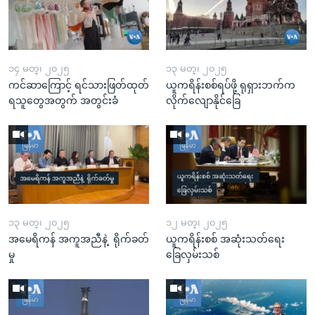
၁၄ မတ္၊ ၂၀၂၅
၁၃ မတ္၊ ၂၀၂၅
ကင်ဆာကြောင့် ရင်သားဖြတ်ထုတ်
ယူကရိန်းစစ်ရပ်ဖို့ ရုရှားဘက်က
ရသူတွေအတွက် အတွင်းခံ
လိုက်လျောနိုင်ခြေ
၁၃ မတ္၊ ၂၀၂၅
၁၂ မတ္၊ ၂၀၂၅
အမေရိကန် အကူအညီနဲ့ ရိုက်ခတ်
ယူကရိန်းစစ် အဆုံးသတ်ရေး
မှု
ခြေလှမ်းသစ်