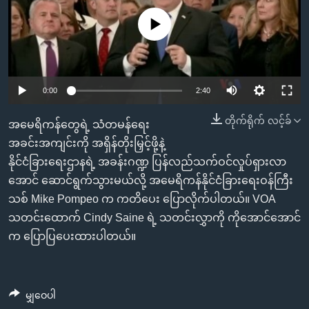
အ
သုတပဒေသာ အင်္ဂလိပ်စာ
ညွန်း
Learning English
No media source currently available
စာမျက်နှာ
သို့
ဗွီအိုအေ လူမှုကွန်ယက်များ
ကျော်
0:00
2:40
ကြည့်
ရန်
တိုက်ရိုက် လင့်ခ်
အမေရိကန်တွေရဲ့ သံတမန်ရေး
ဘာသာစကားများ
ရှာဖွေ
အခင်းအကျင်းကို အရှိန်တိုးမြှင့်ဖို့နဲ့
ရန်
နိုင်ငံခြားရေးဌာနရဲ့ အခန်းဂဏ္ဍ ပြန်လည်သက်ဝင်လှုပ်ရှားလာ
နေရာ
အောင် ဆောင်ရွက်သွားမယ်လို့ အမေရိကန်နိုင်ငံခြားရေးဝန်ကြီး
သို့
သစ် Mike Pompeo က ကတိပေး ပြောလိုက်ပါတယ်။ VOA
ကျော်
သတင်းထောက် Cindy Saine ရဲ့ သတင်းလွှာကို ကိုအောင်အောင်
ရန်
က ပြောပြပေးထားပါတယ်။
မျှဝေပါ