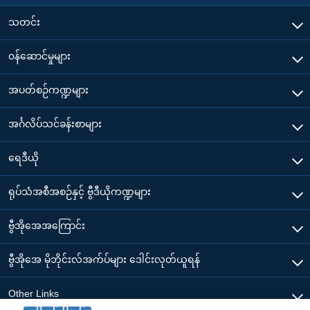
သတင်း
၀န်ဆောင်မှုများ
အပတ်စဉ်ကဏ္ဍများ
အင်္ဂလိပ်သင်ခန်းစာများ
ရေဒီယို
ရုပ်သံအစီအစဉ်နှင့် ဗွီဒီယိုကဏ္ဍများ
ဗွီအိုအေအကြောင်း
ဗွီအိုအေ မိုဘိုင်းလ်အက်ပ်များ ဒေါင်းလုတ်ယူရန်
Other Links