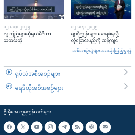
၁၂ မတ္၊ ၂၀၂၅
၁၂ မတ္၊ ၂၀၂၅
လူကြည့်များဆိုရှယ်မီဒီယာ
ချာဂိုကျွန်းများ မောရစ်ရှသို့
သတင်းတို
လွှဲပြောင်းမည်ကို ဆန့်ကျင်
အစီအစဉ်တွဲများအားလုံးကြည့်ရှုရန်
ရုပ်သံအစီအစဉ်များ
ရေဒီယိုအစီအစဉ်များ
ဗွီအိုအေ လူမှုကွန်ယက်များ