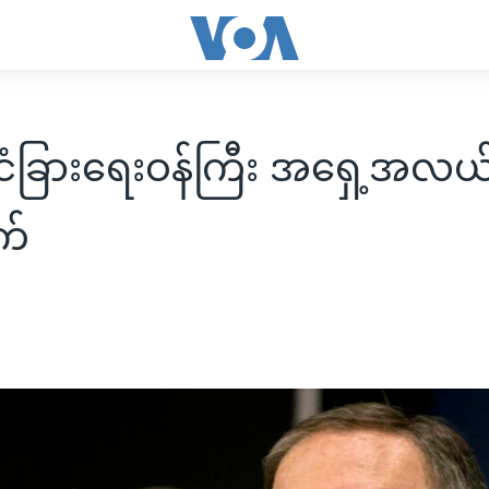
်ငံခြားရေးဝန်ကြီး အရှေ့အလယ်ပ
က်