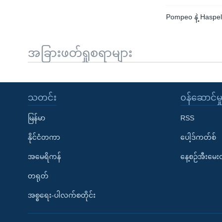
Pompeo နဲ့ Hasp
အခြားဖတ်ရှုစရာများ
သတင်း
၀န်ဆောင်မှ
မြန်မာ
RSS
နိုင်ငံတကာ
ပေါ့ဒ်ကတ်စ်
အမေရိကန်
နေ့စဉ်အီးမေ
တရုတ်
အစ္စရေး-ပါလက်စတိုင်း