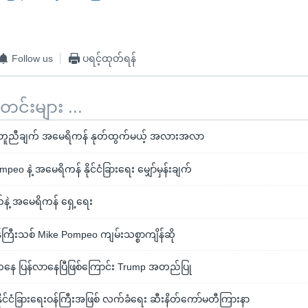
Follow us
ပရင့်ထုတ်ရန်
်းများ ...
ူညီချက် အမေရိကန် နုတ်ထွက်မယ့် အလားအလာ
eo နဲ့ အမေရိကန် နိုင်ငံခြားရေး မျှော်မှန်းချက်
နဲ့ အမေရိကန် ရှေ့ရေး
ဝန်ကြီးသစ် Mike Pompeo ကျမ်းသစ္စာကျိန်ဆို
ကနေ ပြန်လာနေပြီဖြစ်ကြောင်း Trump အတည်ပြု
ိုင်ငံခြားရေးဝန်ကြီးအဖြစ် လက်ခံရေး ဆီးနိတ်ကော်မတီကြားနာ