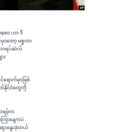
ompeo ဟာ ဒီ
်မှာတော့ မစ္စတာ
ံ၊ ဘရပ်ဆဲလ်
ျား
ဝင်ရောက်မှာဖြစ်
်နိုင်ငံတွေကို
တထရမ့်က
ောကြာနေ့ကပဲ
ဆွေးနွေးခဲ့တယ်