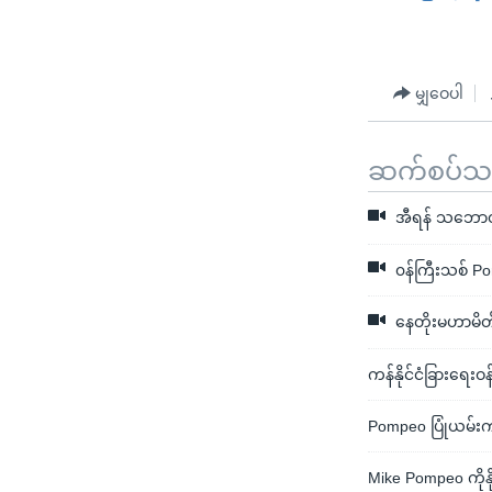
မျှဝေပါ
ဆက်စပ်သတင
အီရန် သဘောတ
၀န်ကြီးသစ် Pomp
နေတိုးမဟာမိတ်
ကန်နိုင်ငံခြားရေး
Pompeo ပြုံယမ်း
Mike Pompeo ကိုန