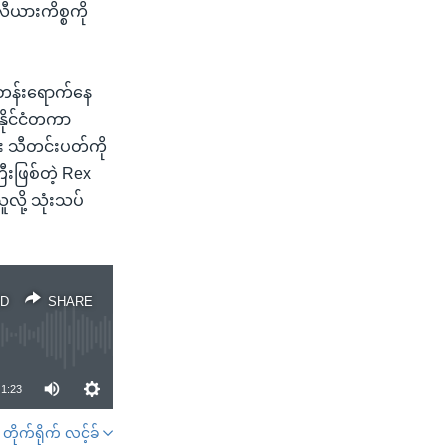
လီယားကိစ္စကို
်တန်းရောက်နေ
နိုင်ငံတကာ
ံး သီတင်းပတ်ကို
ီးဖြစ်တဲ့ Rex
လို့ သုံးသပ်
D
SHARE
1:23
တိုက်ရိုက် လင့်ခ်
SHARE