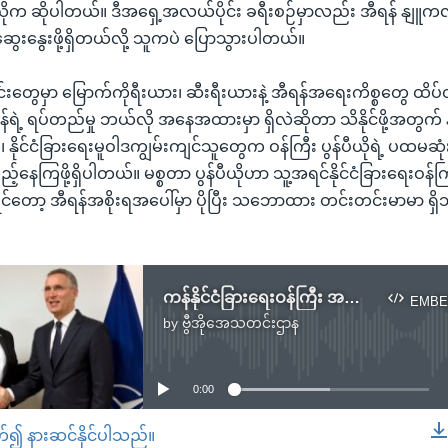
်ပီယိုက ဆိုပါတယ်။ ဒီအရှေ့အလယ်ပိုင်း ခရီးစဉ်မှာလည်း အီရန် နျူက
ဆွေးနွေးဖို့ရှိတယ်လို့ သူကပဲ ပြောသွားပါတယ်။
းတွေမှာ မြောက်ကိုရီးယား၊ ဆီးရီးယားနဲ့ အီရန်အရေးကိစ္စတွေ ထိပ
န်ရဲ့ ရပ်တည်မှု ဘယ်လို အနေအထားမှာ ရှိလဲဆိုတာ သိနိုင်ဖို့အတွက် 
 နိုင်ငံခြားရေးမူဝါဒကျွမ်းကျင်သူတွေက ဝန်ကြီး ပွန်ပီယိုရဲ့ ပထမဆု
်နေကြဖို့ရှိပါတယ်။ မစ္စတာ ပွန်ပီယိုဟာ သူ့အရင်နိုင်ငံခြားရေးဝန်ကြ
ဉ်ရင်တော့ အီရန်အစိုးရအပေါ်မှာ ပိုပြီး သဘောထား တင်းတင်းမာမာ ရှိသူ
ကန်နိုင်ငံခြားရေးဝန်ကြီး အရှေ့အလယ်ပိုင်း ခရီးထွက်
EMBE
by
ဗွီအိုအေသတင်းဌာန
No media source currently available
0:00
တ်၍ နားဆင်နိုင်ပါသည်။
EMBED