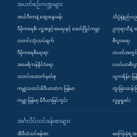
အပတ်စဉ်ကဏ္ဍများ
အယ်ဒီတာနဲ့ ဆွေးနွေးခန်း
သိပ္ပံနဲ့နည်း
ဒီမိုကရေစီ၊ လူ့အခွင့်အရေးနှင့် ခေတ်ပြိုင်ကမ္ဘာ
ဥတုရာသီနဲ့ 
သတင်းသုံးသပ်ချက်
စီးပွားရေး
ဒီမိုကရေစီရေးရာ
တပတ်အတွင်
အမေရိကန်နိုင်ငံရေး
လယ်ယာစီးပွ
သတင်းထောက်မှတ်စု
ယူကရိန်း၊ မြန
ကမ္ဘာ့သတင်းမီဒီယာထဲက မြန်မာ
ထူးခြားဆန်း
ကမ္ဘာ့ မြန်မာ့ မီဒီယာမြင်ကွင်း
လူမှုရှုခင်း
အင်္ဂလိပ်သင်ခန်းစာများ
အီဒီယံသင်ခန်းစာ
မကြေးမုံရဲ့အင