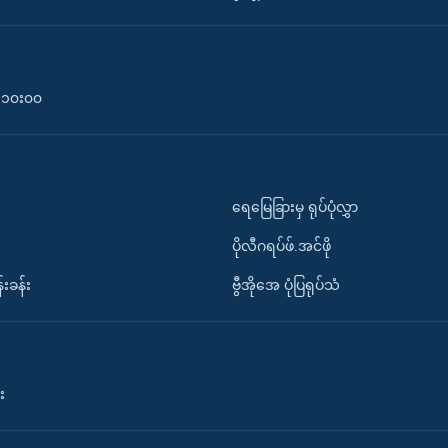
၀-၁၀း၀၀
ရေမြေခြားမှ ရုပ်ပုံလွှာ
ပိုလီဂရပ်ဖ်.အင်ဖို
်းခန်း
ဗွီအိုအေ ပုံပြရုပ်သံ
း