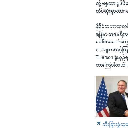
လို့ မစ္စတာ ပွန
ထိပ်ဆုံးမှာထား 
နိုင်ငံတကာသတင်
ချိန်မှာ အမေရိက
ခေါင်းဆောင်တွေ၊
သေချာ စောင့်ကြည့
Tillerson နဲ့ယှ
ထားကြပါတယ်။
သီးခြားခွဲထု