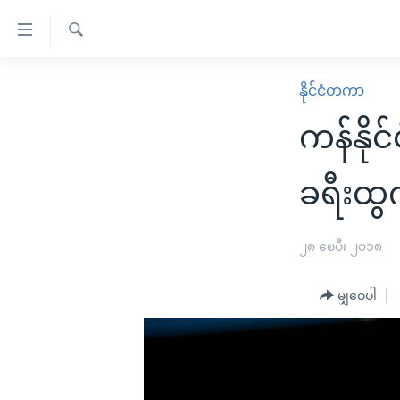
သုံး
ရ
ရှာဖွေ
လွယ်ကူ
မူလစာမျက်နှာ
နိုင်ငံတကာ
ရ
စေ
မြန်မာ
လာ
ကန်နိုင
သည့်
ဒ်
ကမ္ဘာ့သတင်းများ
Link
ဗွီဒီယို
နိုင်ငံတကာ
ခရီးထွ
များ
သတင်းလွတ်လပ်ခွင့်
အမေရိကန်
ပင်မ
ရပ်ဝန်းတခု လမ်းတခု အလွန်
တရုတ်
၂၈ ဧၿပီ၊ ၂၀၁၈
အကြောင်းအရာ
အင်္ဂလိပ်စာလေ့လာမယ်
အစ္စရေး-ပါလက်စတိုင်း
သို့
မျှဝေပါ
အပတ်စဉ်ကဏ္ဍများ
အမေရိကန်သုံးအီဒီယံ
ကျော်
ကြည့်
ရေဒီယိုနှင့်ရုပ်သံ အချက်အလက်များ
မကြေးမုံရဲ့ အင်္ဂလိပ်စာ
ရေဒီယို
ရန်
ရေဒီယို/တီဗွီအစီအစဉ်
ရုပ်ရှင်ထဲက အင်္ဂလိပ်စာ
တီဗွီ
ပင်မ