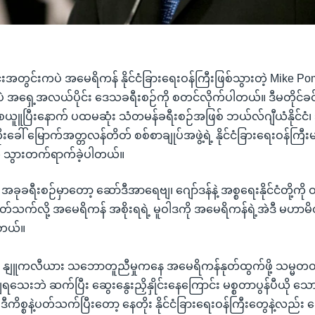
်းအတွင်းကပဲ အမေရိကန် နိုင်ငံခြားရေးဝန်ကြီးဖြစ်သွားတဲ့ Mike P
ပဲ အရှေ့အလယ်ပိုင်း ဒေသခရီးစဉ်ကို စတင်လိုက်ပါတယ်။ ဒီမတိုင်ခင
ူး စယူူပြီးနောက် ပထမဆုံး သံတမန်ခရီးစဉ်အဖြစ် ဘယ်လ်ဂျီယံနိုင်င
ိုးခေါ် မြောက်အတ္တလန်တိတ် စစ်စာချုပ်အဖွဲ့ရဲ့ နိုင်ငံခြားရေးဝန်ကြီးမ
 သွားတက်ရာက်ခဲ့ပါတယ်။
ခုခရီးစဉ်မှာတော့ ဆော်ဒီအာရေဗျ၊ ဂျော်ဒန်နဲ့ အစ္စရေးနိုင်ငံတို့ကို 
ံနဲ့ပတ်သက်လို့ အမေရိကန် အစိုးရရဲ့ မူဝါဒကို အမေရိကန်ရဲ့အဲဒီ မဟာမိတ
ါတယ်။
ုင်ရာ နျူကလီယား သဘောတူညီမှုကနေ အမေရိကန်နုတ်ထွက်ဖို့ သမ္မ
ရသေးဘဲ ဆက်ပြီး ဆွေးနွေးညှိနှိုင်းနေကြောင်း မစ္စတာပွန်ပီယို သ
ီကိစ္စနဲ့ပတ်သက်ပြီးတော့ နေတိုး နိုင်ငံခြားရေးဝန်ကြီးတွေနဲ့လည်း 