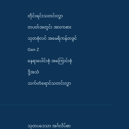
တိုင်းရင်းသတင်းလွှာ
တပတ်အတွင်း အားကစား
သုတစုံလင် အမေရိကန်တခွင်
Gen Z
နေရာပေါင်းစုံ အကြောင်းစုံ
ဒို့အသံ
သက်တံရောင်သတင်းလွှာ
သုတပဒေသာ အင်္ဂလိပ်စာ