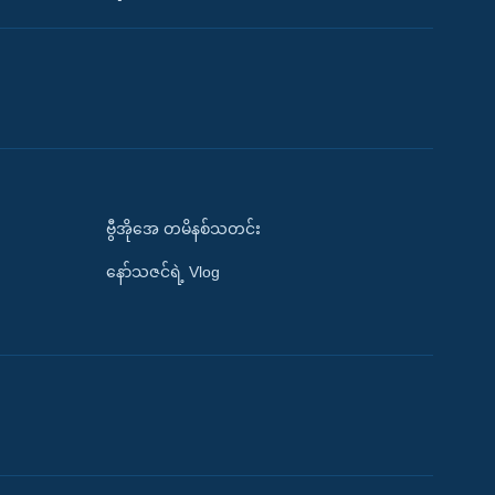
ဗွီအိုအေ တမိနစ်သတင်း
နော်သဇင်ရဲ့ Vlog