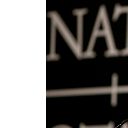
သုတပဒေသာ အင်္ဂလိပ်စာ
အ
ညွန်း
စာမျက်နှာ
သို့
ကျော်
ကြည့်
ရန်
ရှာဖွေ
ရန်
နေရာ
သို့
ကျော်
ရန်