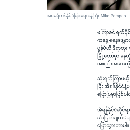
အမေရိကန်နိုင်ငံခြားရေးဝန်ကြီး Mike Pompeo
မကြာခင် ရက်ပိုင
ကနေ့ စနေနေ့မှာ
ပွန်ပီယို ဒီရာထ
မြို့တော်မှာ နေတ
အစည်းအဝေးကို
သုံးရက်ကြာမယ့် အ
ပြီး အီရန်နိုင်င
ပြောပြမှာဖြစ်ပ
အီရန်နိုင်ငံဆိ
ဆုံးဖြတ်ချက်မချ
ပြောသွားတာပါ။ ဒ