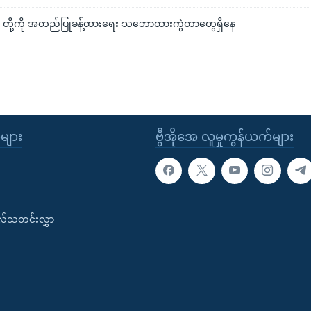
el တို့ကို အတည်ပြုခန့်ထားရေး သဘောထားကွဲတာတွေရှိနေ
ုများ
ဗွီအိုအေ လူမှုကွန်ယက်များ
းလ်သတင်းလွှာ