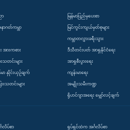
ပညာ
မြန်မာပြည်မှပေးစာ
အနာဂတ်ကမ္ဘာ
မြင်ကွင်းကျယ်မှတ်စုများ
ကမ္ဘာတလွှားခရီးသွား
း အားကစား
ဒီသီတင်းပတ် အာရှနိုင်ငံရေး
ားသတင်းများ
အာရှစီးပွားရေး
်မာ နှိုင်းယှဉ်ချက်
ကျန်းမာရေး
ပြားသတင်းများ
အမျိုးသမီးကဏ္ဍ
ရိုဟင်ဂျာအရေး မျှော်လင့်ချက်
်္ဂလိပ်စာ
ရုပ်ရှင်ထဲက အင်္ဂလိပ်စာ