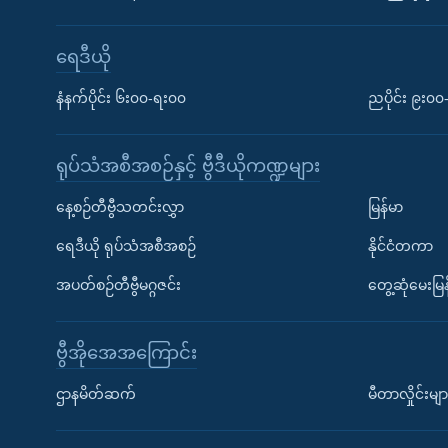
ရေဒီယို
နံနက်ပိုင်း ၆း၀၀-ရး၀၀
ညပိုင်း ၉း၀
ရုပ်သံအစီအစဉ်နှင့် ဗွီဒီယိုကဏ္ဍများ
နေ့စဉ်တီဗွီသတင်းလွှာ
မြန်မာ
ရေဒီယို ရုပ်သံအစီအစဉ်
နိုင်ငံတကာ
အပတ်စဉ်တီဗွီမဂ္ဂဇင်း
တွေ့ဆုံမေးမြန
ဗွီအိုအေအကြောင်း
ဌာနမိတ်ဆက်
မီတာလှိုင်းမျာ