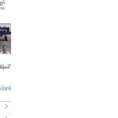
ျုပ်
G က
စိန်ခေါ်
်ရှုရန်