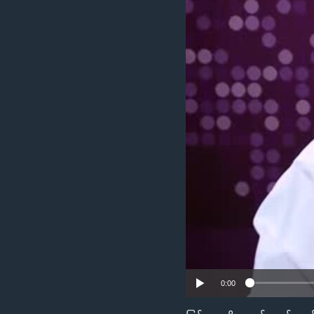
သုတပဒေသာ အင်္ဂလိပ်စာ
အ
ညွန်း
စာမျက်နှာ
သို့
ကျော်
ကြည့်
ရန်
ရှာဖွေ
ရန်
နေရာ
သို့
ကျော်
ရန်
0:00