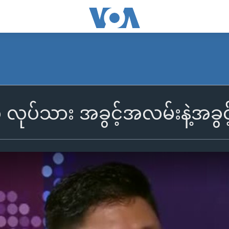
 လုပ်သား အခွင့်အလမ်းနဲ့အခွ