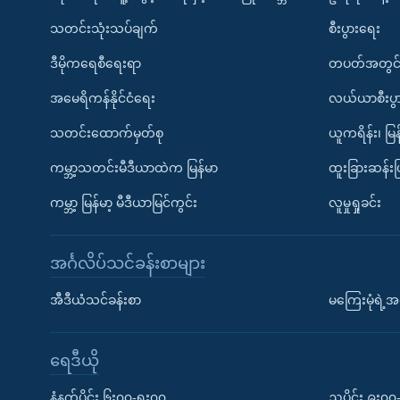
သတင်းသုံးသပ်ချက်
စီးပွားရေး
ဒီမိုကရေစီရေးရာ
တပတ်အတွင်
အမေရိကန်နိုင်ငံရေး
လယ်ယာစီးပွ
သတင်းထောက်မှတ်စု
ယူကရိန်း၊ မြန
ကမ္ဘာ့သတင်းမီဒီယာထဲက မြန်မာ
ထူးခြားဆန်း
ကမ္ဘာ့ မြန်မာ့ မီဒီယာမြင်ကွင်း
လူမှုရှုခင်း
အင်္ဂလိပ်သင်ခန်းစာများ
အီဒီယံသင်ခန်းစာ
မကြေးမုံရဲ့အင
ရေဒီယို
နံနက်ပိုင်း ၆း၀၀-ရး၀၀
ညပိုင်း ၉း၀