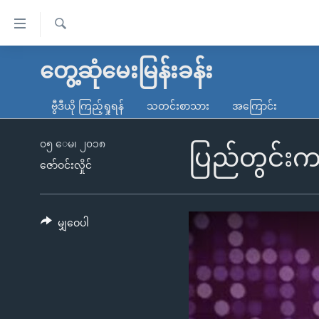
သုံး
ရ
ရှာဖွေ
လွယ်ကူ
မူလစာမျက်နှာ
တွေ့ဆုံမေးမြန်းခန်း
ရ
စေ
မြန်မာ
လာ
ဗွီဒီယို ကြည့်ရှုရန်
သတင်းစာသား
အကြောင်း
သည့်
ဒ်
ကမ္ဘာ့သတင်းများ
Link
ဗွီဒီယို
နိုင်ငံတကာ
၀၅ ေမ၊ ၂၀၁၈
ပြည်တွင်းက
များ
ဇော်ဝင်းလှိုင်
သတင်းလွတ်လပ်ခွင့်
အမေရိကန်
ပင်မ
ရပ်ဝန်းတခု လမ်းတခု အလွန်
တရုတ်
အကြောင်းအရာ
အင်္ဂလိပ်စာလေ့လာမယ်
အစ္စရေး-ပါလက်စတိုင်း
မျှဝေပါ
သို့
အပတ်စဉ်ကဏ္ဍများ
အမေရိကန်သုံးအီဒီယံ
ကျော်
ကြည့်
ရေဒီယိုနှင့်ရုပ်သံ အချက်အလက်များ
မကြေးမုံရဲ့ အင်္ဂလိပ်စာ
ရေဒီယို
ရန်
ရေဒီယို/တီဗွီအစီအစဉ်
ရုပ်ရှင်ထဲက အင်္ဂလိပ်စာ
တီဗွီ
ပင်မ