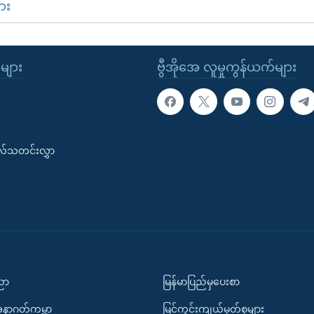
ား
ုများ
ဗွီအိုအေ လူမှုကွန်ယက်များ
းလ်သတင်းလွှာ
ပညာ
မြန်မာပြည်မှပေးစာ
အနာဂတ်ကမ္ဘာ
မြင်ကွင်းကျယ်မှတ်စုများ