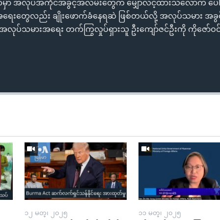
မှာ အလုပ်အကိုင်အခွင့်အလမ်းတွေက မျှော်လင့်ထားသလောက် ပေါ
အရေးတွေလည်း ချိုးဖောက်ခံနေရဆဲ ဖြစ်တယ်လို့ အလုပ်သမား အခွင
ပ်သမားအရေး တက်ကြွလှုပ်ရှားသူ ဦးကျော်ဇင်ဦးကို ကိုဇော်ဝင်းလှ
၁၂ မတ္၊ ၂၀၂၅
၁၁ မတ္၊ ၂၀၂၅