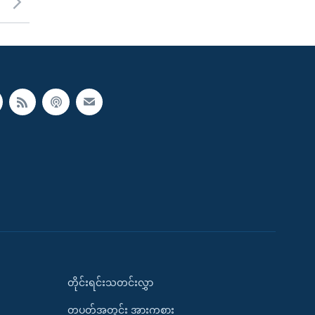
တိုင်းရင်းသတင်းလွှာ
တပတ်အတွင်း အားကစား