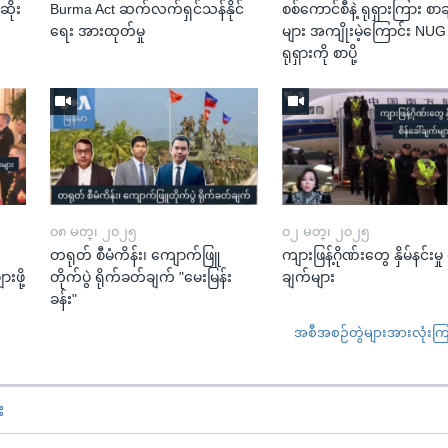
ဆိုး
Burma Act ဆက်လက်ရှင်သန်နိုင်
စစ်ကောင်စီနဲ့ ရုရှားကြား စာခ
ရေး အားထုတ်မှု
များ အကျိုးမဲ့ကြောင်း NU
ရုရှားကို စာပို့
၀၈ မတ္၊ ၂၀၂၅
၀၂ မတ္၊ ၂၀၂၅
တရုတ် စီမံကိန်း၊ ကျောက်ဖြူ
ကျားဖြန့်ဂိုဏ်းတွေ နှိမ်နင်းမှု 
းဖို့
တိုက်ပွဲ ရိုက်ခတ်ချက် "မေးမြန်း
ချက်များ
ခန်း"
အစီအစဉ်တွဲများအားလုံးကြည့
း