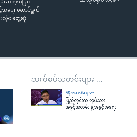
်မလာတဲ့အပြင်
EMBED
့်အရေး ဆောင်ရွက်
ိုင် တွေ့ဆုံ
ဆက်စပ်သတင်းများ ...
ဒီမိုကရေစီရေးရာ
ပြည်တွင်းက လုပ်သား
အခွင့်အလမ်း နဲ့ အခွင့်အရေး