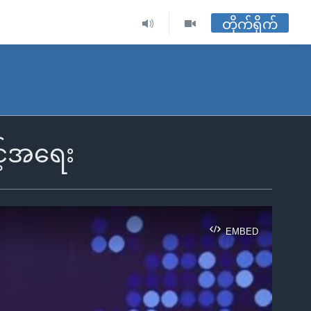
တိုက်ရိုက်
င့်အရေး
EMBED