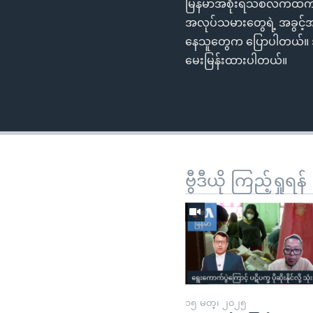
မြန်မာအစိုးရသစ်လက်ထက်
အလုပ်သမားတွေရဲ့ အခွင့်
နေသူတွေက ပြောပါတယ်။ အလု
မေးမြန်းထားပါတယ်။
ဗွီဒီယို ကြည့်ရှုရန်
၁၅ မတ္၊ ၂၀၂၅