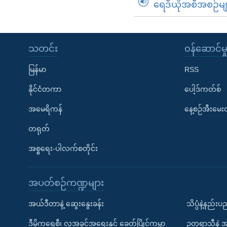
ရေဒီယိုအစီအစဉ်မျ
သတင်း
၀န်ဆောင်မှ
မြန်မာ
RSS
နိုင်ငံတကာ
ပေါ့ဒ်ကတ်စ်
အမေရိကန်
နေ့စဉ်အီးမေ
တရုတ်
အစ္စရေး-ပါလက်စတိုင်း
အပတ်စဉ်ကဏ္ဍများ
အယ်ဒီတာနဲ့ ဆွေးနွေးခန်း
သိပ္ပံနဲ့နည်း
ဒီမိုကရေစီ၊ လူ့အခွင့်အရေးနှင့် ခေတ်ပြိုင်ကမ္ဘာ
ဥတုရာသီနဲ့ 