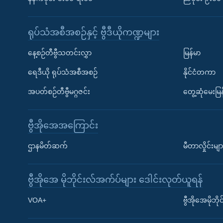
ရုပ်သံအစီအစဉ်နှင့် ဗွီဒီယိုကဏ္ဍများ
နေ့စဉ်တီဗွီသတင်းလွှာ
မြန်မာ
ရေဒီယို ရုပ်သံအစီအစဉ်
နိုင်ငံတကာ
အပတ်စဉ်တီဗွီမဂ္ဂဇင်း
တွေ့ဆုံမေးမြန
ဗွီအိုအေအကြောင်း
ဌာနမိတ်ဆက်
မီတာလှိုင်းမျာ
ဗွီအိုအေ မိုဘိုင်းလ်အက်ပ်များ ဒေါင်းလုတ်ယူရန်
Learning English
VOA+
ဗွီအိုအေမိုဘ
ဗွီအိုအေ လူမှုကွန်ယက်များ