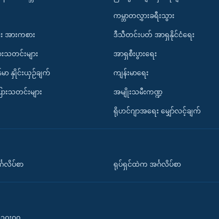
ကမ္ဘာတလွှားခရီးသွား
း အားကစား
ဒီသီတင်းပတ် အာရှနိုင်ငံရေး
ားသတင်းများ
အာရှစီးပွားရေး
်မာ နှိုင်းယှဉ်ချက်
ကျန်းမာရေး
ပြားသတင်းများ
အမျိုးသမီးကဏ္ဍ
ရိုဟင်ဂျာအရေး မျှော်လင့်ချက်
်္ဂလိပ်စာ
ရုပ်ရှင်ထဲက အင်္ဂလိပ်စာ
၀-၁၀း၀၀