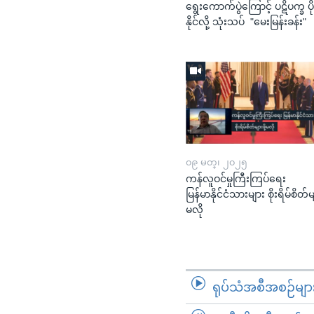
ရွေးကောက်ပွဲကြောင့် ပဋိပက္ခ ပို
နိုင်လို့ သုံးသပ် "မေးမြန်းခန်း"
၀၉ မတ္၊ ၂၀၂၅
ကန်လူဝင်မှုကြီးကြပ်ရေး
မြန်မာနိုင်ငံသားများ စိုးရိမ်စိတ်မျာ
မလို
ရုပ်သံအစီအစဉ်မျာ