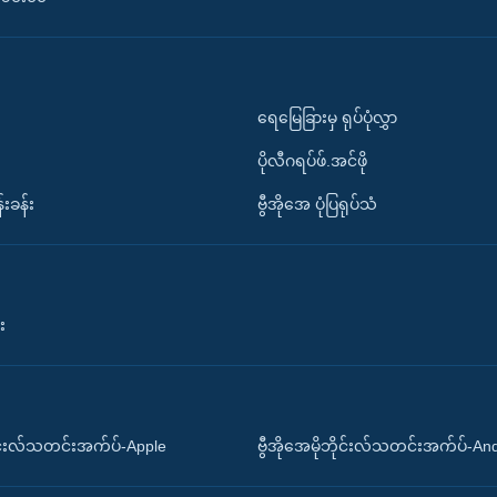
ရေမြေခြားမှ ရုပ်ပုံလွှာ
ပိုလီဂရပ်ဖ်.အင်ဖို
်းခန်း
ဗွီအိုအေ ပုံပြရုပ်သံ
း
ိုင်းလ်သတင်းအက်ပ်-Apple
ဗွီအိုအေမိုဘိုင်းလ်သတင်းအက်ပ်-An