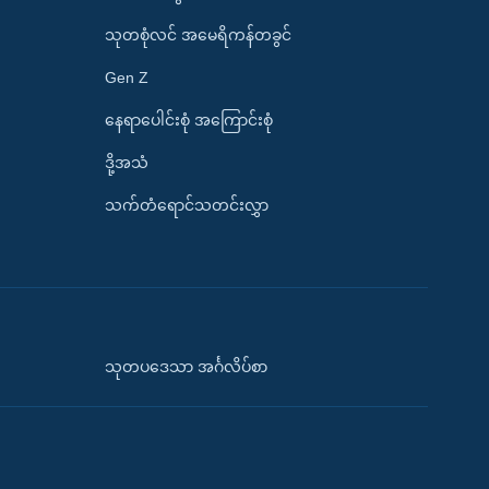
သုတစုံလင် အမေရိကန်တခွင်
Gen Z
နေရာပေါင်းစုံ အကြောင်းစုံ
ဒို့အသံ
သက်တံရောင်သတင်းလွှာ
သုတပဒေသာ အင်္ဂလိပ်စာ