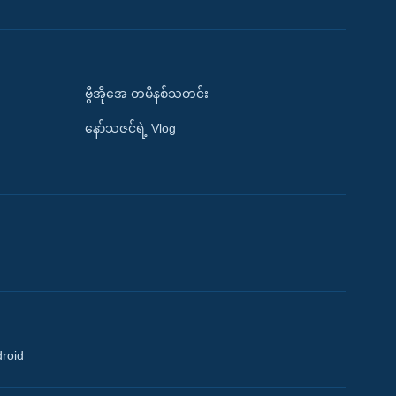
ဗွီအိုအေ တမိနစ်သတင်း
နော်သဇင်ရဲ့ Vlog
droid