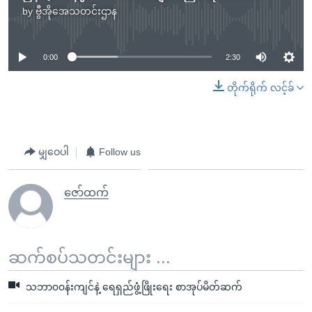
by
ဗွီအိုအေသတင်းဌာန
No media source currently available
0:00
2:30
တိုက်ရိုက် လင့်ခ်
မျှဝေပါ
Follow us
ဇော်ထက်
ဆက်စပ်သတင်းများ ...
သဘာ၀၀န်းကျင်နဲ့ ရေရှည်ဖွံ့ဖြိုးရေး စာအုပ်မိတ်ဆက်