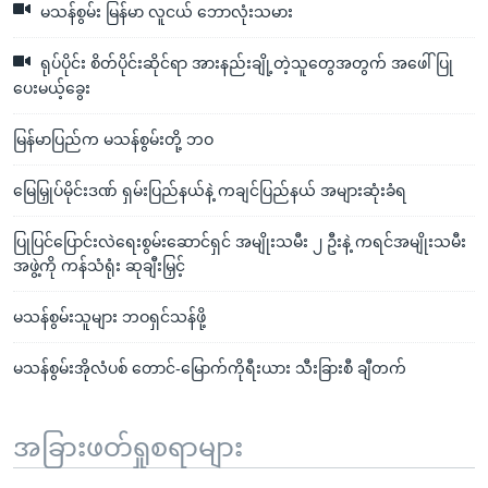
မသန်စွမ်း မြန်မာ လူငယ် ဘောလုံးသမား
ရုပ်ပိုင်း စိတ်ပိုင်းဆိုင်ရာ အားနည်းချို့တဲ့သူတွေအတွက် အဖေါ်ပြု
ပေးမယ့်ခွေး
မြန်မာပြည်က မသန်စွမ်းတို့ ဘဝ
မြေမြှုပ်မိုင်းဒဏ် ရှမ်းပြည်နယ်နဲ့ ကချင်ပြည်နယ် အများဆုံးခံရ
ပြုပြင်ပြောင်းလဲရေးစွမ်းဆောင်ရှင် အမျိုးသမီး ၂ ဦးနဲ့ ကရင်အမျိုးသမီး
အဖွဲ့ကို ကန်သံရုံး ဆုချီးမြှင့်
မသန်စွမ်းသူများ ဘဝရှင်သန်ဖို့
မသန်စွမ်းအိုလံပစ် တောင်-မြောက်ကိုရီးယား သီးခြားစီ ချီတက်
အခြားဖတ်ရှုစရာများ