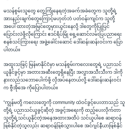
မသန်စွမ်းသူတွေ တွေ့ကြုံနေရတဲ့အခက်အခဲတွေက သူတို့ရဲ့
အားနည်းချက်တွေကြောင့်မဟုတ်ဘဲ ပတ်ဝန်းကျင်က သူတို့
အပေါ် ထားတဲ့အမြင်တွေမှားယွင်းနေလို့ ဒါတွေကိုပြုပြင်
ပြောင်းလဲဖို့လိုကြောင်း ဧဒင်ရိပ်မြုံ ရှေ့ဆောင်လမ်းပြပညာရေး
စနစ်သင်ကြားရေး အဖွဲ့ခေါင်းဆောင် ဒေါ်ဆန်းဆန်းဝင်းက ပြော
ပါတယ်။
အထူးသဖြင့် မြန်မာနိုင်ငံမှာ မသန်စွမ်းကလေးတွေရဲ့ ပညာသင်
ယူနိုင်ခွင့်မှာ အတားအဆီးတွေရှိနေပြီး အလွှာအသီးသီးက ဒါကို
နားလည်သဘောပေါက်ဖို့ လိုအပ်နေတယ်လို့ ဒေါ်ဆန်းဆန်းဝင်း
က ဗွီအိုအေ ကိုပြောပါတယ်။
“ကျွန်မတို့ ကလေးတွေကို community ထဲဝင်ခွင့်ပေးတာသည် သူ
တို့ရဲ့ ပညာသင်ယူခွင့်ဆိုတဲ့ အခွင့်အရေးကို ထည့်ပေးလိုက်တာ
သူတို့ရဲ့သင်ယူနိုင်တဲ့အနေအထားအထိပဲ သင်ယူပါစေ ဆရာဝန်
ဖြစ်နိုင်တဲ့သူလည်း ဆရာဝန်ဖြစ်သွားပါစေ အင်ဂျင်နီယာဖြစ်နိုင်