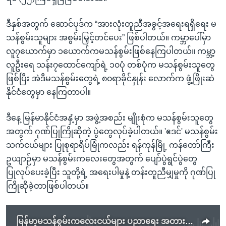
ဒီနှစ်အတွက် ဆောင်ပုဒ်က “အားလုံးတူညီအခွင့်အရေးရရှိရေး မ
သန်စွမ်းသူများ အစွမ်းမြှင့်တင်ပေး” ဖြစ်ပါတယ်။ ကမ္ဘာပေါ်မှာ
လူ၇ယောက်မှာ ၁ယောက်ကမသန်စွမ်းဖြစ်နေကြပါတယ်။ ကမ္ဘာ့
လူဦးရေ သန်း၇ထောင်ကျော်ရဲ့ ၁၀ပုံ တစ်ပုံက မသန်စွမ်းသူတွေ
ဖြစ်ပြီး အဲဒီမသန်စွမ်းတွေရဲ့ ၈၀ရာခိုင်နှုန်း လောက်က ဖွံ့ဖြိုးဆဲ
နိုင်ငံတွေမှာ နေကြတာပါ။
ဒီနေ့ မြန်မာနိုင်ငံအနှံ့မှာ အဖွဲ့အစည်း မျိုးစုံက မသန်စွမ်းသူတွေ
အတွက် ဂုဏ်ပြုကြိုဆိုတဲ့ ပွဲတွေလုပ်ခဲ့ပါတယ်။ 'ဧဒင်' မသန်စွမ်း
သက်ငယ်များ ပြုစုရာရိပ်မြုံကလည်း ရန်ကုန်မြို့ ကန်တော်ကြီး
ဥယျာဉ်မှာ မသန်စွမ်းကလေးတွေအတွက် ပျော်ပွဲရွင်ပွဲတွေ
ပြုလုပ်ပေးခဲ့ပြီး သူတို့ရဲ့ အရေးပါမှုနဲ့ တန်းတူညီမျှမှုကို ဂုဏ်ပြု
ကြိုဆိုခဲ့တာဖြစ်ပါတယ်။
မြန်မာ့မသန်စွမ်းကလေးငယ်များ ပညာရေး အတားအဆီးများရှိ