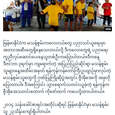
အ
သုတပဒေသာ အင်္ဂလိပ်စာ
ညွန်း
Learning English
စာမျက်နှာ
သို့
ဗွီအိုအေ လူမှုကွန်ယက်များ
ကျော်
ကြည့်
မြန်မာနိုင်ငံက မသန်စွမ်းကလေးငယ်တွေ ပညာသင်ယူရေးမှာ
ရန်
ဘာသာစကားများ
အတားအဆီးတွေရှိနေသေးတယ်လို့ ဒီကလေးတွေရဲ့ ပညာရေး
ရှာဖွေ
ကူညီလုပ်ဆောင်ပေးနေသူတစ်ဦးကပြောပါတယ်။ဒီကနေ့
ရန်
ဒီဇင်ဘာ ၃ရက်မှာ ကျရောက်တဲ့ အပြည်ပြည်ဆိုင်ရာ မသန်စွမ်း
နေရာ
သူများနေ့အထိမ်းအမှတ် ရန်ကုန်ကန်တော်ကြီးဥယျာဉ်မှာလုပ်တဲ့
သို့
မသန်စွမ်းသူတွေကို ဂုဏ်ပြုကြိုဆိုပွဲအတွင်း ဗွီအိုအေကို အခုလို
ကျော်
ပြောတာပါ။ ဒီအကြောင်း သွားရောက်သတင်းယူခဲ့တဲ့ ရန်ကုန်က
ရန်
ဗွီအိုအေသတင်းထောက် ကိုဇော်ထက် ကပေးပို့ထားပါတယ်။
၂၀၁၄ သန်းခေါင်စာရင်းအတိုင်းဆိုရင် မြန်မာနိုင်ငံမှာ မသန်စွမ်း
သူ ၂၃သိန်းကျော်ရှိပါတယ်။