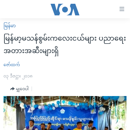
သုံး
ရ
လွယ်ကူ
မြန်မာ
မူလစာမျက်နှာ
စေ
မြန်မာ့မသန်စွမ်းကလေးငယ်များ ပညာရေး
မြန်မာ
သည့်
အတားအဆီးများရှိ
ကမ္ဘာ့သတင်းများ
Link
ဗွီဒီယို
နိုင်ငံတကာ
ဇော်ထက်
များ
သတင်းလွတ်လပ်ခွင့်
အမေရိကန်
၀၃ ဒီဇင္ဘာ၊ ၂၀၁၈
ပင်မ
ရပ်ဝန်းတခု လမ်းတခု အလွန်
တရုတ်
အကြောင်းအရာ
မျှဝေပါ
သို့
အင်္ဂလိပ်စာလေ့လာမယ်
အစ္စရေး-ပါလက်စတိုင်း
ကျော်
အပတ်စဉ်ကဏ္ဍများ
အမေရိကန်သုံးအီဒီယံ
ကြည့်
ရေဒီယိုနှင့်ရုပ်သံ အချက်အလက်များ
မကြေးမုံရဲ့ အင်္ဂလိပ်စာ
ရေဒီယို
ရန်
ပင်မ
ရေဒီယို/တီဗွီအစီအစဉ်
ရုပ်ရှင်ထဲက အင်္ဂလိပ်စာ
တီဗွီ