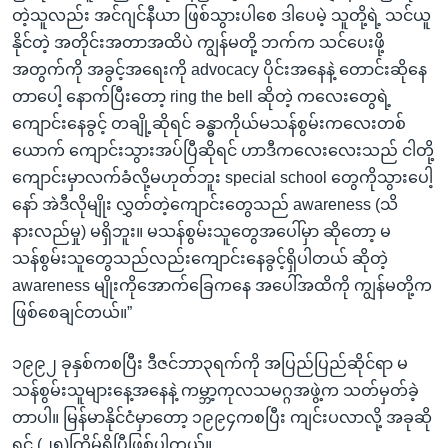
တဲ့သူလည်း အင်ဂျင်နီယာ ဖြစ်သွားပါစေ ဒါပေမဲ့ သူတို့ရဲ့ သင်ယူ
နိုင်တဲ့ အတိုင်းအတာအထိပဲ ကျွန်မတို့ ဘက်က သင်ပေးဖို့
အတွက်ကို အခွင့်အရေးကို advocacy ပိုင်းအနေနဲ့ တောင်းဆိုနေ
တာပေါ့ နောက်ပြီးတော့ ring the bell ဆိုတဲ့ ကလေးတွေရဲ့
ကျောင်းနေခွင့် တချို့ဆိုရင် ခန္ဓာကိုယ်မသန်စွမ်းကလေးတစ်
ယောက် ကျောင်းသွားအပ်ပြီဆိုရင် ဟာဒီကလေးလေးသည် ငါတို့
ကျောင်းမှာလက်ခံလို့မဟုတ်ဘူး special school တွေကိုသွားပေါ့
နော် အဲဒီလိုမျိုး လွှတ်တဲ့ကျောင်းတွေသည် awareness (သိ
နားလည်မှု) မရှိဘူး။ မသန်စွမ်းသူတွေအပေါ်မှာ ဆိုတော့ မ
သန်စွမ်းသူတွေသည်လည်းကျောင်းနေခွင့်ရှိပါတယ် ဆိုတဲ့
awareness မျိုးကိုအောက်ခြေကနေ အပေါ်အထိကို ကျွန်မတို့က
ဖြစ်စေချင်တယ်။”
၁၉၉၂ ခုနှစ်ကစပြီး ဒီဇင်ဘာ၃ရက်ကို အပြည်ပြည်ဆိုင်ရာ မ
သန်စွမ်းသူများနေ့အနေနဲ့ ကမ္ဘာ့ကုလသမဂ္ဂအဖွဲ့က သတ်မှတ်ခဲ့
တာပါ။ မြန်မာနိုင်ငံမှာတော့ ၁၉၉၄ကစပြီး ကျင်းပလာလို့ အခုဆို
ရင် (၂၅)ကြိမ်ရှိပြီဖြစ်ပါတယ်။