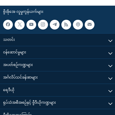
ဗွီအိုအေ လူမှုကွန်ယက်များ
သတင်း
၀န်ဆောင်မှုများ
အပတ်စဉ်ကဏ္ဍများ
အင်္ဂလိပ်သင်ခန်းစာများ
ရေဒီယို
ရုပ်သံအစီအစဉ်နှင့် ဗွီဒီယိုကဏ္ဍများ