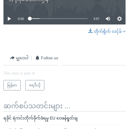
No media source currently available
0:00
3:57
တိုက်ရိုက် လင့်ခ်
မျှဝေပါ
Follow us
This item is part of
မြန်မာ
ရေဒီယို
ဆက်စပ်သတင်းများ ...
ရခိုင် ရဲကင်းတိုက်ခိုက်ခံရမှု EU ဝေဖန်ရှုတ်ချ