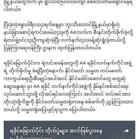
မြို့နယ်တွေဘက် မှာ ရွာသား(၅၀၀၀)ကျော် စစ်ဘေးတိမ်းရှောင်နေရ
ပါတယ်။
ပြီးခဲ့တဲ့ဇန္နာဝါရီလ(၄)ရက်နေ့မှာ ဘူးသီးတောင်မြို့နယ်မှာရှိတဲ့
နယ်ခြားစောင့်ရဲကင်းစခမ်း(၄)ခုကို AAဘက်က စီးနင်းတိုက်ခိုက်ခဲ့လို့
ရဲတပ်ဖွဲ့ဝင်(၁၃)ဦးကျဆုံးခဲ့ပြီး လက်နက်(၄၀)ခန့်ဆုံးရှုံးခဲ့တယ်လို့
ပြန်ကြားရေးဝန်ကြီး ဌာနက ထုတ်ပြန်ထားပါတယ်။
ရခိုင်မြောက်ပိုင်းက ရဲကင်းစခန်းတွေကို AA ရခိုင်လက်နက်ကိုင်အဖွဲ့
ရဲ့ တိုက်ခိုက်မှု ခံရပြီးတဲ့နောက်၊ နိုင်ငံတော် သမ္မတ တပ်မတော်
ကာကွယ်ရေးဦးစီးချုပ်အပါအဝင် နိုင်ငံခေါင်းဆောင်တွေ တွေ့ဆုံ
ဆွေးနွေးရာ မှာ AA ရခိုင် လက်နက်ကိုင်အဖွဲ့ကို နှိမ်နင်းစစ်ဆင်ရေး
လုပ်ဆောင်သွားဖို့ လိုအပ်ရင်လေကြောင်း အပါအဝင် တပ်အင်အား
တိုးသုံးဖို့ကိစ္စကို နိုင်ငံတော်သမ္မတရုံးကနေ စစ်ဖက်ကို ညွှန်ကြားထား
တယ်လို့ သမ္မတရုံးပြောခွင့်ရသူက ပြောပါတယ်။
ရခိုင်မြောက်ပိုင်း တိုက်ပွဲများ ဆက်ဖြစ်ပွားနေ
by
ဗွီအိုအေသတင်းဌာန