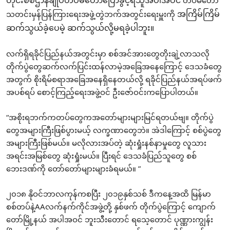
တိုင်း
စစ်ဌာနချုပ်တပ်မတော်ပြောခွင့်ရသူအပါအဝင်
သတင်းမှန်ပြန်ကြားရေးအဖွဲ့တွဲဘက်အတွင်းရေးမှူး
ကို
အကြိမ်ကြိမ်
ဆက်သွယ်ခဲ့ပေမဲ့ ဆက်သွယ်လို့မရခဲ့ပါဘူး
။
လက်ရှိရခိုင်ပြည်နယ်အတွင်းမှာ စစ်အင်အားတွေတိုးချဲ့လာသလို
တိုက်ပွဲတွေဆက်လက်ပြင်းထန်လာမဲ့အခြေအနေကြောင့် ဒေသခံတွေ
အတွက် စိုးရိမ်စရာအခြေအနေရှိနေတယ်လို့ ရခိုင်ပြည်နယ်အရပ်ဖက်
အပစ်ရပ် စောင့်ကြည့်ရေးအဖွဲ့ဝင် ဦးဇော်ဝင်းကပြောပါတယ်။
“အစိုးရဘက်ကတပ်တွေကအတော်များများမြင်ရတယ်ဗျ။ တိုက်ပွဲ
တွေအများကြီးဖြစ်ပွားမယ့် လက္ခဏာတွေဘဲ။ အဲဒါကြောင့် စစ်ပွဲတွေ
အများကြီးဖြစ်မယ်။ မလိုလားအပ်တဲ့ ဆုံးရှုံးနစ်နာမှုတွေ လူသား
အရင်းအမြစ်တွေ ဆုံးရှုံးမယ်။ ပြီးရင် ဒေသခံပြည်သူတွေ စစ်
ဘေးဒဏ်ကို တော်တော်များများခံရမယ်။ ”
၂၀၁၈ နိုဝင်ဘာလကုန်ကစပြီး ၂၀၁၉နှစ်သစ် ဒီကနေ့အထိ မြန်မာ
စစ်တပ်နဲ့AAလက်နက်ကိုင်အဖွဲ့တို့ နှစ်ဖက် တိုက်ပွဲကြောင့် ကျောက်
တော်မြို့နယ် အပါအဝင် ဘူးသီးတောင် ရသေ့တောင် ပုဏ္ဏားကျွန်း