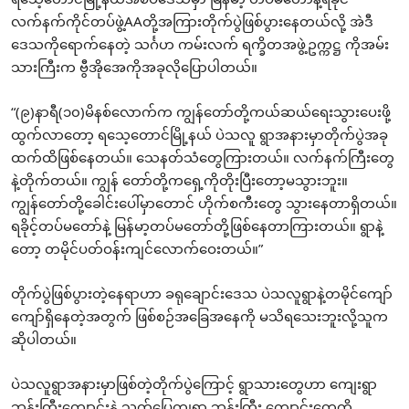
လက်နက်ကိုင်တပ်ဖွဲ့AAတို့အကြားတိုက်ပွဲဖြစ်ပွားနေတယ်လို့ အဲဒီ
ဒေသကိုရောက်နေတဲ့ သင်္ဂဟ ကမ်းလက် ရက္ခိတအဖွဲ့ဥက္ကဋ္ဌ ကိုအမ်း
သားကြီးက ဗွီအိုအေကိုအခုလိုပြောပါတယ်။
“(၉)နာရီ(၁၀)မိနစ်လောက်က ကျွန်တော်တို့ကယ်ဆယ်ရေးသွားပေးဖို့
ထွက်လာတော့ ရသေ့တောင်မြို့နယ် ပဲသလူ ရွာအနားမှာတိုက်ပွဲအခု
ထက်ထိဖြစ်နေတယ်။ သေနတ်သံတွေကြားတယ်။ လက်နက်ကြီးတွေ
နဲ့တိုက်တယ်။ ကျွန် တော်တို့ကရှေ့ကိုတိုးပြီးတော့မသွားဘူး။
ကျွန်တော်တို့ခေါင်းပေါ်မှာတောင် ဟိုက်စကီးတွေ သွားနေတာရှိတယ်။
ရခိုင့်တပ်မတော်နဲ့ မြန်မာ့တပ်မတော်တို့ဖြစ်နေတာကြားတယ်။ ရွာနဲ့
တော့ တမိုင်ပတ်ဝန်းကျင်လောက်ဝေးတယ်။”
တိုက်ပွဲဖြစ်ပွားတဲ့နေရာဟာ ခရုချောင်းဒေသ ပဲသလူရွာနဲ့တမိုင်ကျော်
ကျော်ရှိနေတဲ့အတွက် ဖြစ်စဉ်အခြေအနေကို မသိရသေးဘူးလို့သူက
ဆိုပါတယ်။
ပဲသလူရွာအနားမှာဖြစ်တဲ့တိုက်ပွဲကြောင့် ရွာသားတွေဟာ ကျေးရွာ
ဘုန်းကြီးကျောင်းနဲ့ သက်ပြေကျရွာ ဘုန်းကြီး ကျောင်းတွေကို