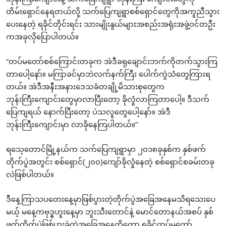
တိမ်းရှောင်နေရတယ်လို့ သက်ပြေကျရွာစစ်ရှောင်တွေကိုအကူညီသွား
ပေးနေတဲ့ ရခိုင်တိုင်းရင်း သားမျိုးနွယ်များအစည်းအရုံးအဖွဲ့ဝင်တဦး
ကအခုလိုပြောပါတယ်။
“တပ်မတော်စစ်ကြောင်းတခုက အဲဒီခရုချောင်းဘက်ကိုတက်သွားကြ
တာပေါ့နော်။ မကြာခင်မှာဘဲလက်နက်ကြီး ပေါက်ကွဲသံတွေကြားရ
တယ်။ အဲဒီအနီးအနားဒေသခံတချို့မိသားစုတွေက
ဘုန်းကြီးကျောင်းတွေမှာလာပြီးတော့ ခိုလှုံလာကြတာပေါ့။ ဒီသက်
ပြေကျရယ် နောက်ပြီးတော့ ပဲသလူတွေပေါ့နော်။ အဲဒီ
ဘုန်းကြီးကျောင်းမှာ လာခိုနေကြပါတယ်။”
ရသေ့တောင်မြို့နယ်က သက်ပြေကျရွာမှာ ၂၀၁၈ခုနှစ်က နှစ်ဖက်
တိုက်ပွဲအတွင်း စစ်ရှောင်(၂၀၀)ကျော်ခိုလှုံနေတဲ့ စစ်ရှောင်စခမ်းတခု
လဲဖြစ်ပါတယ်။
ဒီနေ့ကြာသပတေးနေ့မှာဖြစ်ပွားတဲ့တိုက်ပွဲအခြေအနေမသိရသေးပေ
မယ့် မနေ့ကဗုဒ္ဓဟူးနေ့မှာ ဘူးသီးတောင်နဲ့ မောင်တောနယ်အစပ် နှစ်
ဖက်တိုက်ပွဲဖြစ်ပွားခဲ့တဲ့အခြေအနေကိုတော့ ရခိုင်တပ်မတော်