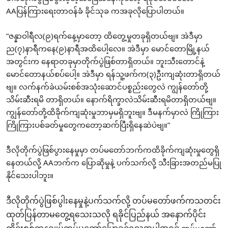
AAပြန်ကြားရေးတာဝန်ခံ ခိုင်သုခ ကအခုလိုပြောပါတယ်။
“ဇန္နာဝါရီလ(၉)ရက်နေ့မှာတော့ ထိတွေ့မှုတခုရှိတယ်ဗျ။ အဲဒီမှာ
ည(၇)နာရီကနေ(၉)နာရီအထိပေါ့လေ။ အဲဒီမှာ မောင်တောမြို့နယ်
အတွင်းက နေရာတခုမှာတိုက်ပွဲဖြစ်တာရှိတယ်။ ဘူးသီးတောင်နဲ့
မောင်တောနယ်စပ်ပေါ့။ အဲဒီမှာ ရန်သူ့ဖက်က(၃)ဦးကျဆုံးတာရှိတယ်
ဗျ။ လက်နက်ခဲယမ်းစစ်အသုံးဆောင်ပစ္စည်းတွေလဲ ကျွန်တော်တို့
သိမ်းဆီးရမိ တာရှိတယ်။ နောက်ရိက္ခာလဲသိမ်းဆီးရမိတာရှိတယ်ဗျ။
ကျွန်တော်တို့ထိခိုက်ကျဆုံးမှုဘာမှမရှိဘူးဗျ။ ဒီမနက်မှာလဲ ကြိုကြား
ကြိုကြားပစ်ခတ်မှုတွေကတော့ဆက်ပြီးရှိနေဆဲပဲဗျ။”
ဒီလိုတိုက်ပွဲဖြစ်ပွားနေမှုမှာ တပ်မတော်ဘက်ကထိခိုက်ကျဆုံးမှုတွေရှိ
နေတယ်လို့ AAဘက်က ပြောဆိုမှုနဲ့ ပက်သက်လို့ သီးခြားအတည်မပြု
နိုင်သေးပါဘူး။
ဒီလိုတိုက်ပွဲဖြစ်ပွါးနေမှုနဲ့ပက်သက်လို့ တပ်မတော်ဖက်ကသတင်း
ထုတ်ပြန်တာမတွေ့ရသေးသလို ရခိုင်ပြည်နယ် အနောက်ပိုင်း
တပ်မတော်