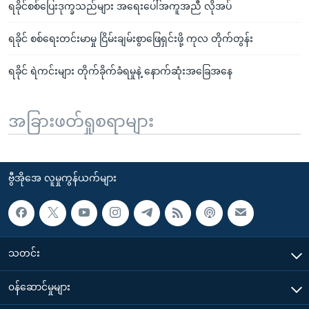
ရခိုင်စစ်ပြေးဒုက္ခသည်များ အရေးပေါ်အကူအညီ လိုအပ်
ရခိုင် စစ်ရေးတင်းမာမှု ငြိမ်းချမ်းစွာဖြေရှင်းဖို့ ကုလ တိုက်တွန်း
ရခိုင် ရဲကင်းများ တိုက်ခိုက်ခံရမှုနဲ့ နောက်ဆုံးအခြေအနေ
အခြားဖတ်ရှုစရာများ
ဗွီအိုအေ လူမှုကွန်ယက်များ
သတင်း
၀န်ဆောင်မှုများ