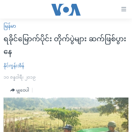
သုံး
ရ
လွယ်ကူ
မြန်မာ
မူလစာမျက်နှာ
စေ
ရခိုင်မြောက်ပိုင်း တိုက်ပွဲများ ဆက်ဖြစ်ပွား
မြန်မာ
သည့်
နေ
ကမ္ဘာ့သတင်းများ
Link
ဗွီဒီယို
နိုင်ငံတကာ
နိုင်ကွန်းအိန်
များ
သတင်းလွတ်လပ်ခွင့်
အမေရိကန်
၁၀ ဇန္နဝါရီ၊ ၂၀၁၉
ပင်မ
ရပ်ဝန်းတခု လမ်းတခု အလွန်
တရုတ်
အကြောင်းအရာ
မျှဝေပါ
သို့
အင်္ဂလိပ်စာလေ့လာမယ်
အစ္စရေး-ပါလက်စတိုင်း
ကျော်
အပတ်စဉ်ကဏ္ဍများ
အမေရိကန်သုံးအီဒီယံ
ကြည့်
ရေဒီယိုနှင့်ရုပ်သံ အချက်အလက်များ
မကြေးမုံရဲ့ အင်္ဂလိပ်စာ
ရေဒီယို
ရန်
ပင်မ
ရေဒီယို/တီဗွီအစီအစဉ်
ရုပ်ရှင်ထဲက အင်္ဂလိပ်စာ
တီဗွီ