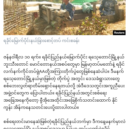
အ
သုတပဒေသာ အင်္ဂလိပ်စာ
ညွန်း
Learning English
စာမျက်နှာ
သို့
ဗွီအိုအေ လူမှုကွန်ယက်များ
ကျော်
ကြည့်
ရခိုင်မြောက်ပိုင်းနယ်ခြားစောင့်တပ် ကင်းစခန်း
ရန်
ဘာသာစကားများ
ရှာဖွေ
ဇန်နဝါရီလ ၁၀ ရက်။ ရခိုင်ပြည်နယ်မြောက်ပိုင်း ရသေ့တောင်မြို့နယ်
ဘူးသီးတောင် မောင်တောနယ်အစပ်တွေမှာ မြန်မာ့တပ်မတော်နဲ့ ရခိုင်
ရန်
လက်နက်ကိုင်တပ်ဖွဲ့AAတို့အကြားတိုက်ပွဲတွေဖြစ်နေဆဲပါပဲ။ ဒီမနက်
နေရာ
ရသေ့တောင်မြို့နယ်မှာဖြစ်တဲ့ တိုက်ပွဲ အတွင်း ဒေသခံရွာသားတွေ
သို့
စစ်ဘေးလွတ်ရာတိမ်းရှောင်နေရတယ်လို့ အဲဒီဒေသတွင်းအကူညီပေး
ကျော်
အဖွဲ့ဝင်တွေက ပြောပါတယ်။ ရခိုင်ပြည်နယ်အတွင်းစစ်ရေး
ရန်
အခြေအနေကိုတော့ ဗွီအိုအေထိုင်းအခြေစိုက်သတင်းထောက် နိုင်
ကွန်း အိန်ကနေသတင်းပေးပို့ထားပါတယ်။
စစ်ရေးတင်းမာနေဆဲဖြစ်တဲ့ရခိုင်ပြည်နယ်ဘက်မှာ ဒီကနေ့မနက်မှာလဲ
ရသေ့တောင်မြို့နယ်အစပ်ဒေသမှာ မြန်မာ့ တပ်မတော်နဲ့ရခိုင်