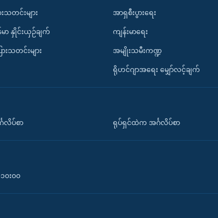
ားသတင်းများ
အာရှစီးပွားရေး
်မာ နှိုင်းယှဉ်ချက်
ကျန်းမာရေး
ပြားသတင်းများ
အမျိုးသမီးကဏ္ဍ
ရိုဟင်ဂျာအရေး မျှော်လင့်ချက်
်္ဂလိပ်စာ
ရုပ်ရှင်ထဲက အင်္ဂလိပ်စာ
၀-၁၀း၀၀