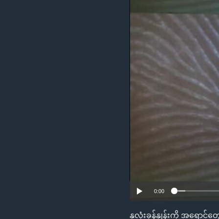
သုတပဒေသာ အင်္ဂလိပ်စာ
အ
ညွန်း
စာမျက်နှာ
သို့
ကျော်
ကြည့်
ရန်
ရှာဖွေ
ရန်
နေရာ
သို့
ကျော်
ရန်
0:00
နှလုံးခုန်နှုန်းကို အရောင်