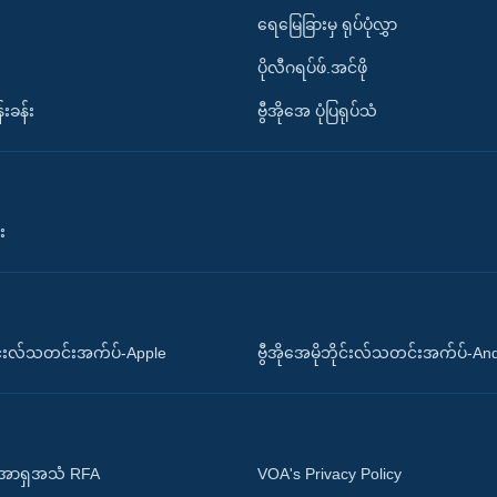
ရေမြေခြားမှ ရုပ်ပုံလွှာ
ပိုလီဂရပ်ဖ်.အင်ဖို
်းခန်း
ဗွီအိုအေ ပုံပြရုပ်သံ
း
ိုင်းလ်သတင်းအက်ပ်-Apple
ဗွီအိုအေမိုဘိုင်းလ်သတင်းအက်ပ်-An
 အာရှအသံ RFA
VOA's Privacy Policy