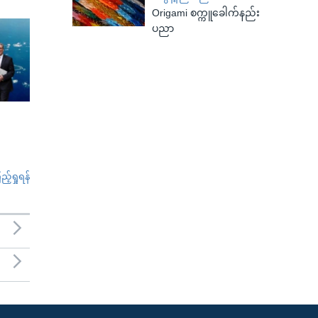
Origami စက္ကူခေါက်နည်း
ပညာ
်ရှုရန်