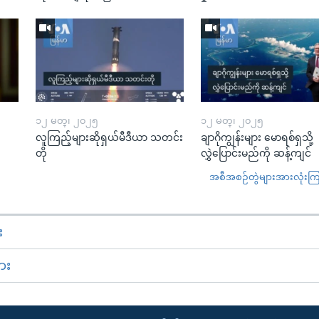
၁၂ မတ္၊ ၂၀၂၅
၁၂ မတ္၊ ၂၀၂၅
လူကြည့်များဆိုရှယ်မီဒီယာ သတင်း
ချာဂိုကျွန်းများ မောရစ်ရှသို့
တို
လွှဲပြောင်းမည်ကို ဆန့်ကျင်
အစီအစဉ်တွဲများအားလုံးကြည့
း
ား