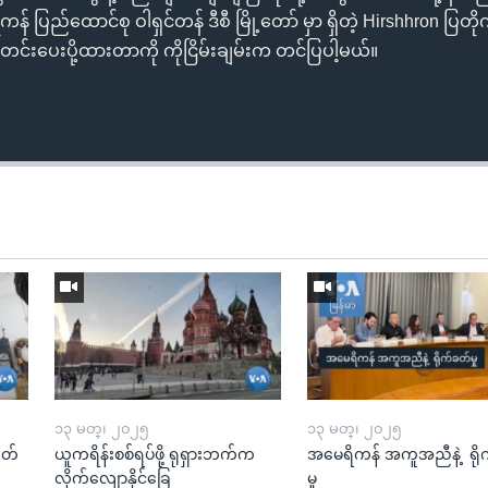
် ပြည်ထောင်စု ဝါရှင်တန် ဒီစီ မြို့တော် မှာ ရှိတဲ့ Hirshhron ပြတ
င်းပေးပို့ထားတာကို ကိုငြိမ်းချမ်းက တင်ပြပါ့မယ်။
၁၃ မတ္၊ ၂၀၂၅
၁၃ မတ္၊ ၂၀၂၅
ုတ်
ယူကရိန်းစစ်ရပ်ဖို့ ရုရှားဘက်က
အမေရိကန် အကူအညီနဲ့ ရို
လိုက်လျောနိုင်ခြေ
မှု