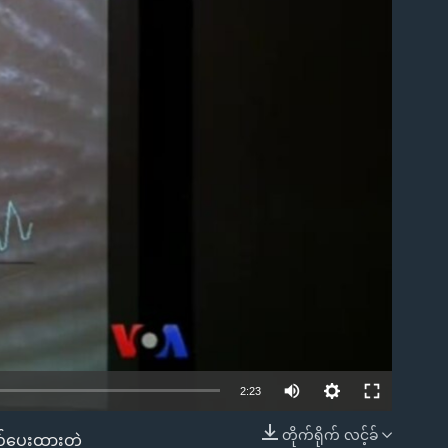
ble
2:23
တိုက်ရိုက် လင့်ခ်
မည်ပေးထားတဲ့
EMBED