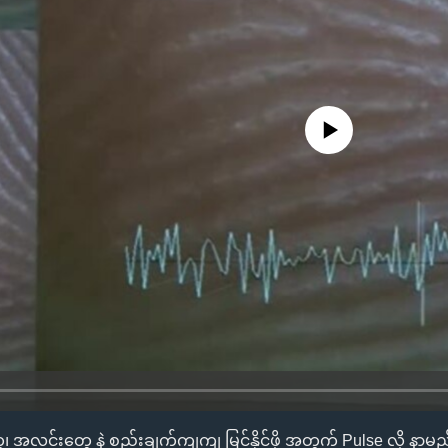
No media source currently availa
တွေ၊ အလင်းတွေ နဲ့ စည်းချက်ကျကျ မြင်နိုင်ဖို့ အတွက် Pulse လို့ နာ