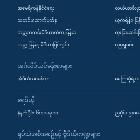
အမေရိကန်နိုင်ငံရေး
လယ်ယာစီးပွ
သတင်းထောက်မှတ်စု
ယူကရိန်း၊ မြန
ကမ္ဘာ့သတင်းမီဒီယာထဲက မြန်မာ
ထူးခြားဆန်း
ကမ္ဘာ့ မြန်မာ့ မီဒီယာမြင်ကွင်း
လူမှုရှုခင်း
အင်္ဂလိပ်သင်ခန်းစာများ
အီဒီယံသင်ခန်းစာ
မကြေးမုံရဲ့အင
ရေဒီယို
နံနက်ပိုင်း ၆း၀၀-ရး၀၀
ညပိုင်း ၉း၀
ရုပ်သံအစီအစဉ်နှင့် ဗွီဒီယိုကဏ္ဍများ