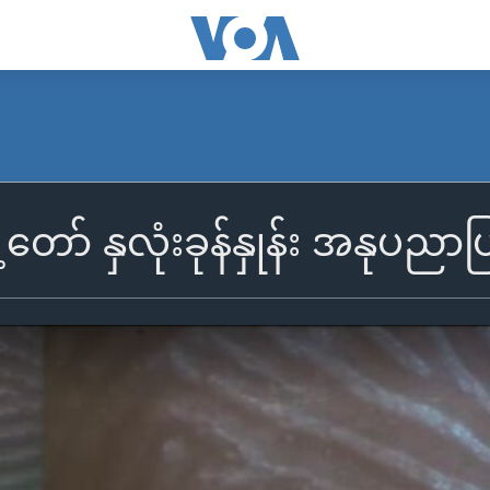
ု့တော် နှလုံးခုန်နှုန်း အနုပညာပ