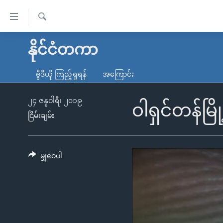
သုံး
ရ
ရှာဖွေ
လွယ်ကူ
မူလစာမျက်နှာ
နိုင်ငံတကာ
ရ
စေ
မြန်မာ
လာ
ဗွီဒီယို ကြည့်ရှုရန်
အကြောင်း
သည့်
ဒ်
ကမ္ဘာ့သတင်းများ
Link
ဗွီဒီယို
နိုင်ငံတကာ
၂၄ ဇန္နဝါရီ၊ ၂၀၁၉
ဝါရှင်တန်မြိ
များ
ငြိမ်းချမ်း
သတင်းလွတ်လပ်ခွင့်
အမေရိကန်
ပင်မ
ရပ်ဝန်းတခု လမ်းတခု အလွန်
တရုတ်
အကြောင်းအရာ
အင်္ဂလိပ်စာလေ့လာမယ်
အစ္စရေး-ပါလက်စတိုင်း
မျှဝေပါ
သို့
အပတ်စဉ်ကဏ္ဍများ
အမေရိကန်သုံးအီဒီယံ
ကျော်
ကြည့်
ရေဒီယိုနှင့်ရုပ်သံ အချက်အလက်များ
မကြေးမုံရဲ့ အင်္ဂလိပ်စာ
ရေဒီယို
ရန်
ရေဒီယို/တီဗွီအစီအစဉ်
ရုပ်ရှင်ထဲက အင်္ဂလိပ်စာ
တီဗွီ
ပင်မ