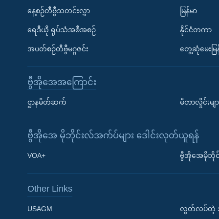
နေ့စဉ်တီဗွီသတင်းလွှာ
မြန်မာ
ရေဒီယို ရုပ်သံအစီအစဉ်
နိုင်ငံတကာ
အပတ်စဉ်တီဗွီမဂ္ဂဇင်း
တွေ့ဆုံမေးမြန
ဗွီအိုအေအကြောင်း
ဌာနမိတ်ဆက်
မီတာလှိုင်းမျာ
ဗွီအိုအေ မိုဘိုင်းလ်အက်ပ်များ ဒေါင်းလုတ်ယူရန်
Learning English
VOA+
ဗွီအိုအေမိုဘ
ဗွီအိုအေ လူမှုကွန်ယက်များ
Other Links
USAGM
လွတ်လပ်တဲ့