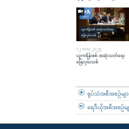
၁၂ မတ္၊ ၂၀၂၅
ယူကရိန်းစစ် အဆုံးသတ်ရေး
ခြေလှမ်းသစ်
ရုပ်သံအစီအစဉ်မျာ
ရေဒီယိုအစီအစဉ်မျ