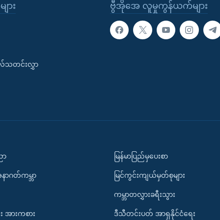
ုများ
ဗွီအိုအေ လူမှုကွန်ယက်များ
းလ်သတင်းလွှာ
ပညာ
မြန်မာပြည်မှပေးစာ
အနာဂတ်ကမ္ဘာ
မြင်ကွင်းကျယ်မှတ်စုများ
ကမ္ဘာတလွှားခရီးသွား
း အားကစား
ဒီသီတင်းပတ် အာရှနိုင်ငံရေး