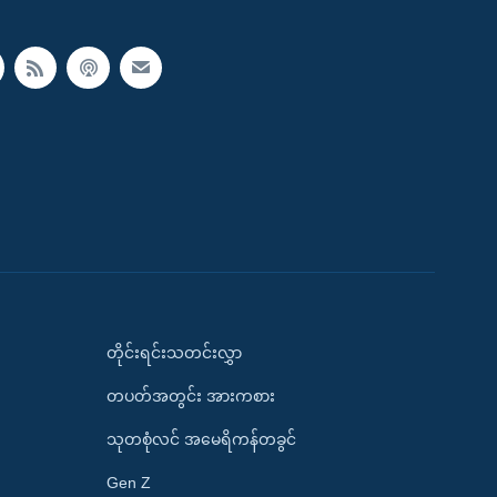
တိုင်းရင်းသတင်းလွှာ
တပတ်အတွင်း အားကစား
သုတစုံလင် အမေရိကန်တခွင်
Gen Z