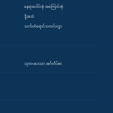
နေရာပေါင်းစုံ အကြောင်းစုံ
ဒို့အသံ
သက်တံရောင်သတင်းလွှာ
သုတပဒေသာ အင်္ဂလိပ်စာ