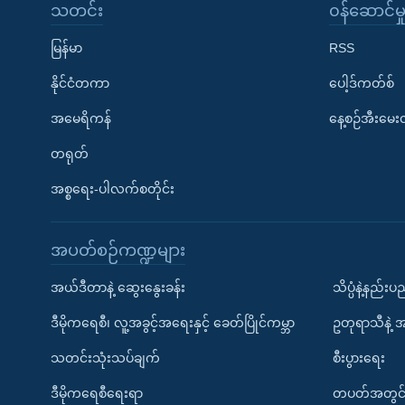
သတင်း
၀န်ဆောင်မှ
မြန်မာ
RSS
နိုင်ငံတကာ
ပေါ့ဒ်ကတ်စ်
အမေရိကန်
နေ့စဉ်အီးမေ
တရုတ်
အစ္စရေး-ပါလက်စတိုင်း
အပတ်စဉ်ကဏ္ဍများ
အယ်ဒီတာနဲ့ ဆွေးနွေးခန်း
သိပ္ပံနဲ့နည်း
ဒီမိုကရေစီ၊ လူ့အခွင့်အရေးနှင့် ခေတ်ပြိုင်ကမ္ဘာ
ဥတုရာသီနဲ့ 
သတင်းသုံးသပ်ချက်
စီးပွားရေး
ဒီမိုကရေစီရေးရာ
တပတ်အတွင်