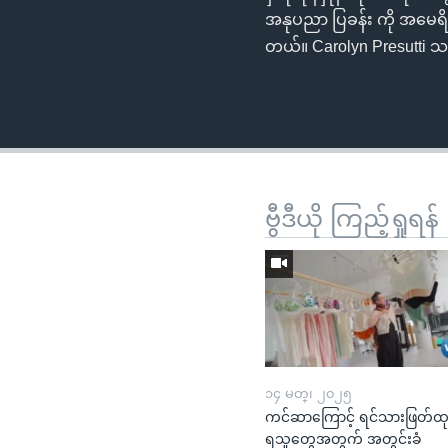
အနုပညာ ပြခန်း ကို အမေရိကန
တယ်။ Carolyn Presutti သတ
ဗွီဒီယို ကြည့်ရှုရန်
၁၄ မတ္၊ ၂၀၂၅
ကင်ဆာကြောင့် ရင်သားဖြတ်ထ
ရသူတွေအတွက် အတွင်းခံ