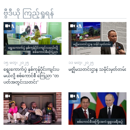
ဗွီဒီယို ကြည့်ရှုရန်
၁၅ မတ္၊ ၂၀၂၅
၁၁ မတ္၊ ၂၀၂၅
ရွေးကောက်ပွဲ နှစ်ကုန်ပိုင်းကျင်းပ
မဇ္ဈိမသတင်းဌာန သမိုင်းမှတ်တမ်း
မယ်လို့ စစ်ကောင်စီ ကြေညာ “တ
ပတ်အတွင်းသတင်း”