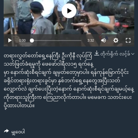
အ
သုတပဒေသာ အင်္ဂလိပ်စာ
ညွန်း
Learning English
No media source currently available
စာမျက်နှာ
သို့
ဗွီအိုအေ လူမှုကွန်ယက်များ
ကျော်
0:00
3:32
ကြည့်
ရန်
တိုက်ရိုက် လင့်ခ်
တရားလွှတ်တော်ရှေ့နေကြီး ဦးကိုနီ လုပ်ကြံ
ဘာသာစကားများ
ရှာဖွေ
သတ်ဖြတ်ခံရမှုကို ဖေဖော်ဝါရီလ၁၅ ရက်နေ့
ရန်
မှာ နောက်ဆုံးစီရင်ချက် ချမှတ်တော့မှာပါ။ ရန်ကုန်မြောက်ပိုင်း
နေရာ
ခရိုင်တရားရုံးတရားခွင်မှာ နှစ်ဘက်ရှေ့နေတွေအပြီးသတ်
သို့
လျှောက်လဲ ချက်ပေးပြီးတဲ့နောက် နောက်ဆုံးစီရင်ချက်ချမယ့်နေ့
ကျော်
ကိုတရားသူကြီးက ကြေညာလိုက်တာပါ။ မမေခက သတင်းပေး
ရန်
ပို့ထားပါတယ်။
မျှဝေပါ