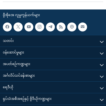
ဗွီအိုအေ လူမှုကွန်ယက်များ
သတင်း
၀န်ဆောင်မှုများ
အပတ်စဉ်ကဏ္ဍများ
အင်္ဂလိပ်သင်ခန်းစာများ
ရေဒီယို
ရုပ်သံအစီအစဉ်နှင့် ဗွီဒီယိုကဏ္ဍများ