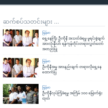
ဆက်စပ်သတင်းများ ...
မြန်မာ
ရှေ့နေကြီး ဦးကိုနီ အသတ်ခံရမှု မူရင်းစွဲချက်
အားလုံးနီးပါး ရန်ကုန်တိုင်းတရားလွှတ်တော်
အတည်ပြု
မြန်မာ
ဦးကိုနီအမှု အားနည်းချက် တရားလိုရှေ့နေ
ထောက်ပြ
မြန်မာ
ဦးကိုနီလုပ်ကြံခံရမှု အကြိမ် ၁၀၀ မြောက်ရုံး
ထုတ်