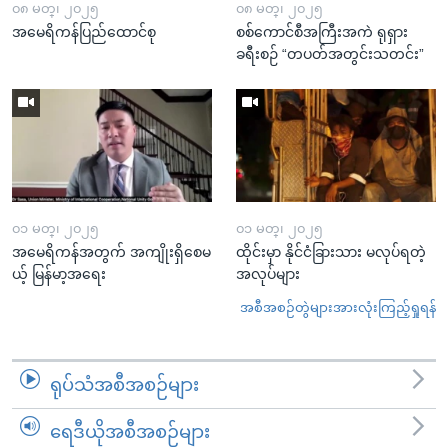
၀၈ မတ္၊ ၂၀၂၅
၀၈ မတ္၊ ၂၀၂၅
အမေရိကန်ပြည်ထောင်စု
စစ်ကောင်စီအကြီးအကဲ ရုရှား
ခရီးစဉ် “တပတ်အတွင်းသတင်း”
၀၁ မတ္၊ ၂၀၂၅
၀၁ မတ္၊ ၂၀၂၅
အမေရိကန်အတွက် အကျိုးရှိစေမ
ထိုင်းမှာ နိုင်ငံခြားသား မလုပ်ရတဲ့
ယ့် မြန်မာ့အရေး
အလုပ်များ
အစီအစဉ်တွဲများအားလုံးကြည့်ရှုရန်
ရုပ်သံအစီအစဉ်များ
ရေဒီယိုအစီအစဉ်များ