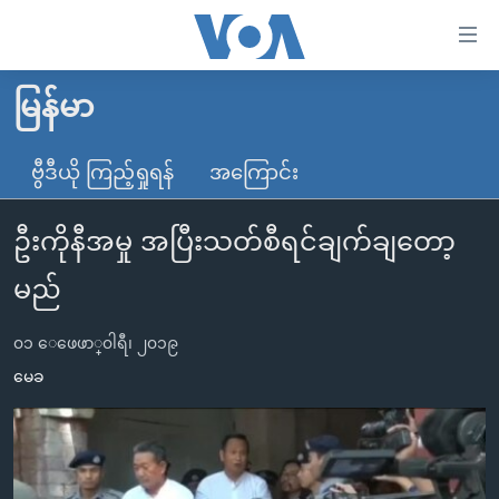
သုံး
ရ
လွယ်ကူ
မြန်မာ
မူလစာမျက်နှာ
စေ
မြန်မာ
ဗွီဒီယို ကြည့်ရှုရန်
အကြောင်း
သည့်
ကမ္ဘာ့သတင်းများ
Link
ဦးကိုနီအမှု အပြီးသတ်စီရင်ချက်ချတော့
ဗွီဒီယို
နိုင်ငံတကာ
များ
သတင်းလွတ်လပ်ခွင့်
အမေရိကန်
မည်
ပင်မ
ရပ်ဝန်းတခု လမ်းတခု အလွန်
တရုတ်
အကြောင်းအရာ
၀၁ ေဖေဖာ္၀ါရီ၊ ၂၀၁၉
သို့
အင်္ဂလိပ်စာလေ့လာမယ်
အစ္စရေး-ပါလက်စတိုင်း
မေခ
ကျော်
အပတ်စဉ်ကဏ္ဍများ
အမေရိကန်သုံးအီဒီယံ
ကြည့်
ရေဒီယိုနှင့်ရုပ်သံ အချက်အလက်များ
မကြေးမုံရဲ့ အင်္ဂလိပ်စာ
ရေဒီယို
ရန်
ပင်မ
ရေဒီယို/တီဗွီအစီအစဉ်
ရုပ်ရှင်ထဲက အင်္ဂလိပ်စာ
တီဗွီ