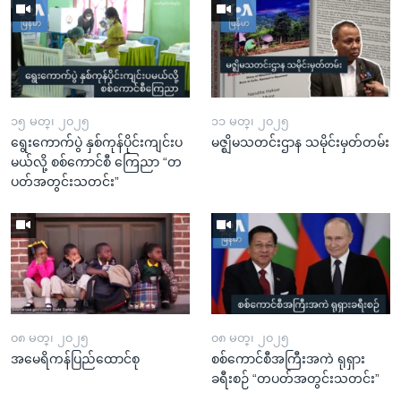
၁၅ မတ္၊ ၂၀၂၅
၁၁ မတ္၊ ၂၀၂၅
ရွေးကောက်ပွဲ နှစ်ကုန်ပိုင်းကျင်းပ
မဇ္ဈိမသတင်းဌာန သမိုင်းမှတ်တမ်း
မယ်လို့ စစ်ကောင်စီ ကြေညာ “တ
ပတ်အတွင်းသတင်း”
၀၈ မတ္၊ ၂၀၂၅
၀၈ မတ္၊ ၂၀၂၅
အမေရိကန်ပြည်ထောင်စု
စစ်ကောင်စီအကြီးအကဲ ရုရှား
ခရီးစဉ် “တပတ်အတွင်းသတင်း”