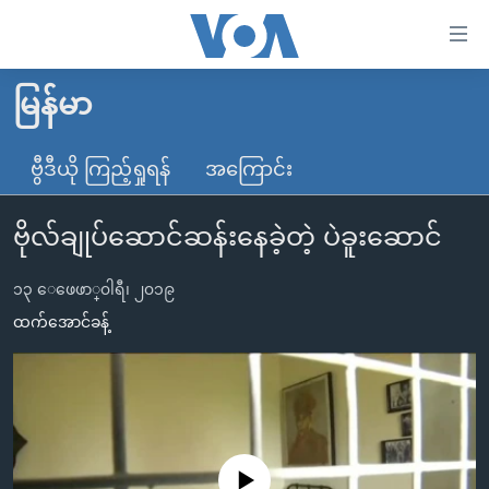
သုံး
ရ
လွယ်ကူ
မြန်မာ
မူလစာမျက်နှာ
စေ
မြန်မာ
ဗွီဒီယို ကြည့်ရှုရန်
အကြောင်း
သည့်
ကမ္ဘာ့သတင်းများ
Link
ဗိုလ်ချုပ်ဆောင်ဆန်းနေခဲ့တဲ့ ပဲခူးဆောင်
ဗွီဒီယို
နိုင်ငံတကာ
များ
သတင်းလွတ်လပ်ခွင့်
အမေရိကန်
ပင်မ
၁၃ ေဖေဖာ္၀ါရီ၊ ၂၀၁၉
ရပ်ဝန်းတခု လမ်းတခု အလွန်
တရုတ်
အကြောင်းအရာ
ထက်အောင်ခန့်
သို့
အင်္ဂလိပ်စာလေ့လာမယ်
အစ္စရေး-ပါလက်စတိုင်း
ကျော်
အပတ်စဉ်ကဏ္ဍများ
အမေရိကန်သုံးအီဒီယံ
ကြည့်
ရေဒီယိုနှင့်ရုပ်သံ အချက်အလက်များ
မကြေးမုံရဲ့ အင်္ဂလိပ်စာ
ရေဒီယို
ရန်
ပင်မ
ရေဒီယို/တီဗွီအစီအစဉ်
ရုပ်ရှင်ထဲက အင်္ဂလိပ်စာ
တီဗွီ
No media source currently available