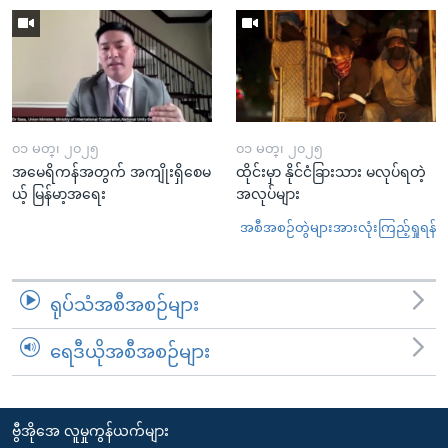
၀၁ မတ္၊ ၂၀၂၅
၀၁ မတ္၊ ၂၀၂၅
အမေရိကန်အတွက် အကျိုးရှိစေမ
ထိုင်းမှာ နိုင်ငံခြားသား မလုပ်ရတဲ့
ယ့် မြန်မာ့အရေး
အလုပ်များ
အစီအစဉ်တွဲများအားလုံးကြည့်ရှုရန်
ရုပ်သံအစီအစဉ်များ
ရေဒီယိုအစီအစဉ်များ
ဗွီအိုအေ လူမှုကွန်ယက်များ