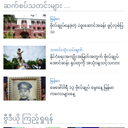
ဆက်စပ်သတင်းများ ...
မြန်မာ
ဗိုလ်ချုပ်နေခဲ့တဲ့ ပဲခူးဆောင်အခန်း ဖွင့်လှစ်ပြ
သ
သတင်းသုံးသပ်ချက်
နိုင်ငံရေးအကျိုးအမြတ်အတွက် ဗိုလ်ချုပ်
အောင်ဆန်း ရုပ်ထုကို အသုံးချသင့်သလား
မြန်မာ
ဖေဖေါ်ဝါရီ ၁၃ ဗိုလ်ချုပ် မွေးနေ့ မြန်မာ
ကလေးများနေ့
ဗွီဒီယို ကြည့်ရှုရန်