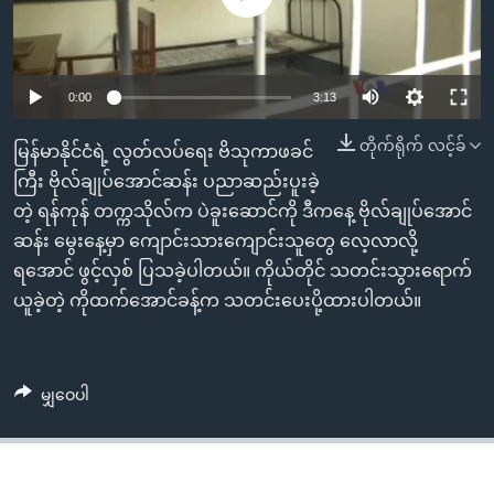
အ
သုတပဒေသာ အင်္ဂလိပ်စာ
ညွန်း
Learning English
စာမျက်နှာ
သို့
ဗွီအိုအေ လူမှုကွန်ယက်များ
0:00
3:13
ကျော်
တိုက်ရိုက် လင့်ခ်
မြန်မာနိုင်ငံရဲ့ လွတ်လပ်ရေး ဗိသုကာဖခင်
ကြည့်
ကြီး ဗိုလ်ချုပ်အောင်ဆန်း ပညာဆည်းပူးခဲ့
ရန်
ဘာသာစကားများ
တဲ့ ရန်ကုန် တက္ကသိုလ်က ပဲခူးဆောင်ကို ဒီကနေ့ ဗိုလ်ချုပ်အောင်
ရှာဖွေ
ဆန်း မွေးနေ့မှာ ကျောင်းသားကျောင်းသူတွေ လေ့လာလို့
ရန်
ရအောင် ဖွင့်လှစ် ပြသခဲ့ပါတယ်။ ကိုယ်တိုင် သတင်းသွားရောက်
နေရာ
ယူခဲ့တဲ့ ကိုထက်အောင်ခန့်က သတင်းပေးပို့ထားပါတယ်။
သို့
ကျော်
ရန်
မျှဝေပါ