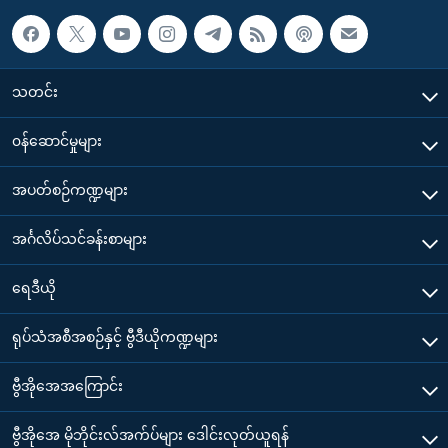
သတင်း
၀န်ဆောင်မှုများ
အပတ်စဉ်ကဏ္ဍများ
အင်္ဂလိပ်သင်ခန်းစာများ
ရေဒီယို
ရုပ်သံအစီအစဉ်နှင့် ဗွီဒီယိုကဏ္ဍများ
ဗွီအိုအေအကြောင်း
ဗွီအိုအေ မိုဘိုင်းလ်အက်ပ်များ ဒေါင်းလုတ်ယူရန်