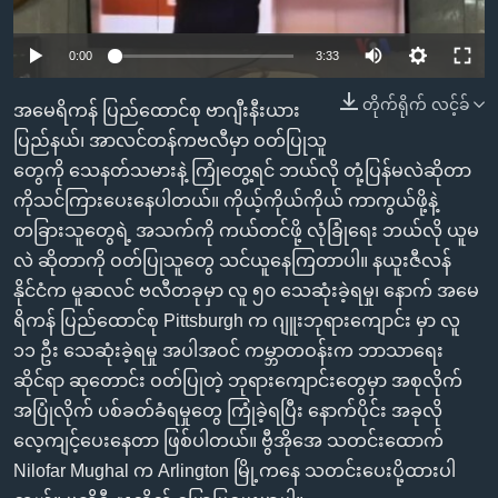
အ
သုတပဒေသာ အင်္ဂလိပ်စာ
ညွန်း
Learning English
0:00
3:33
စာမျက်နှာ
သို့
ဗွီအိုအေ လူမှုကွန်ယက်များ
တိုက်ရိုက် လင့်ခ်
အမေရိကန် ပြည်ထောင်စု ဗာဂျီးနီးယား
ကျော်
ပြည်နယ်၊ အာလင်တန်ကဗလီမှာ ဝတ်ပြုသူ
ကြည့်
တွေကို သေနတ်သမားနဲ့ ကြုံတွေ့ရင် ဘယ်လို တုံ့ပြန်မလဲဆိုတာ
ရန်
ကိုသင်ကြားပေးနေပါတယ်။ ကိုယ့်ကိုယ်ကိုယ် ကာကွယ်ဖို့နဲ့
ဘာသာစကားများ
ရှာဖွေ
တခြားသူတွေရဲ့ အသက်ကို ကယ်တင်ဖို့ လုံခြုံရေး ဘယ်လို ယူမ
ရန်
လဲ ဆိုတာကို ဝတ်ပြုသူတွေ သင်ယူနေကြတာပါ။ နယူးဇီလန်
နေရာ
နိုင်ငံက မူဆလင် ဗလီတခုမှာ လူ ၅၀ သေဆုံးခဲ့ရမှု၊ နောက် အမေ
သို့
ရိကန် ပြည်ထောင်စု Pittsburgh က ဂျူးဘုရားကျောင်း မှာ လူ
ကျော်
၁၁ ဦး သေဆုံးခဲ့ရမှု အပါအဝင် ကမ္ဘာတဝန်းက ဘာသာရေး
ရန်
ဆိုင်ရာ ဆုတောင်း ဝတ်ပြုတဲ့ ဘုရားကျောင်းတွေမှာ အစုလိုက်
အပြုံလိုက် ပစ်ခတ်ခံရမှုတွေ ကြုံခဲ့ရပြီး နောက်ပိုင်း အခုလို
လေ့ကျင့်ပေးနေတာ ဖြစ်ပါတယ်။ ဗွီအိုအေ သတင်းထောက်
Nilofar Mughal က Arlington မြို့ကနေ သတင်းပေးပို့ထားပါ