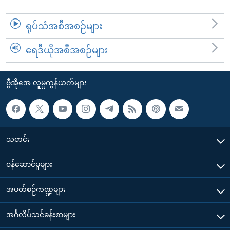
ရုပ်သံအစီအစဉ်များ
ရေဒီယိုအစီအစဉ်များ
ဗွီအိုအေ လူမှုကွန်ယက်များ
သတင်း
၀န်ဆောင်မှုများ
အပတ်စဉ်ကဏ္ဍများ
အင်္ဂလိပ်သင်ခန်းစာများ