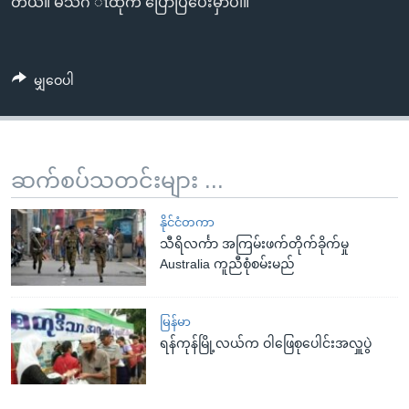
တယ်။ မသိဂီ ၤထိုက် ပြောပြပေးမှာပါ။
မျှဝေပါ
ဆက်စပ်သတင်းများ ...
နိုင်ငံတကာ
သီရိလင်္ကာ အကြမ်းဖက်တိုက်ခိုက်မှု
Australia ကူညီစုံစမ်းမည်
မြန်မာ
ရန်ကုန်မြို့လယ်က ဝါဖြေစုပေါင်းအလှူပွဲ