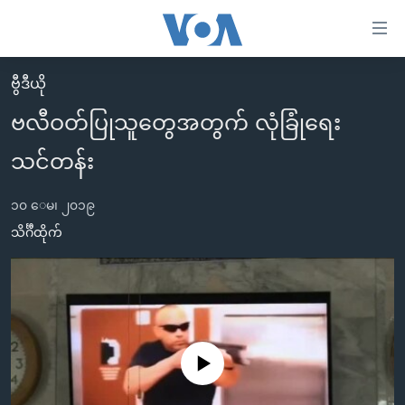
သုံး
ရ
လွယ်ကူ
ဗွီဒီယို
မူလစာမျက်နှာ
စေ
ဗလီဝတ်ပြုသူတွေအတွက် လုံခြုံရေး
မြန်မာ
သည့်
သင်တန်း
ကမ္ဘာ့သတင်းများ
Link
ဗွီဒီယို
နိုင်ငံတကာ
များ
၁၀ ေမ၊ ၂၀၁၉
သတင်းလွတ်လပ်ခွင့်
အမေရိကန်
သိင်္ဂီထိုက်
ပင်မ
ရပ်ဝန်းတခု လမ်းတခု အလွန်
တရုတ်
အကြောင်းအရာ
သို့
အင်္ဂလိပ်စာလေ့လာမယ်
အစ္စရေး-ပါလက်စတိုင်း
ကျော်
အပတ်စဉ်ကဏ္ဍများ
အမေရိကန်သုံးအီဒီယံ
ကြည့်
ရေဒီယိုနှင့်ရုပ်သံ အချက်အလက်များ
မကြေးမုံရဲ့ အင်္ဂလိပ်စာ
ရေဒီယို
ရန်
No media source currently available
ပင်မ
ရေဒီယို/တီဗွီအစီအစဉ်
ရုပ်ရှင်ထဲက အင်္ဂလိပ်စာ
တီဗွီ