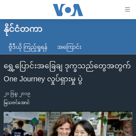
သုံး
ရ
လွယ်ကူ
နိုင်ငံတကာ
မူလစာမျက်နှာ
စေ
မြန်မာ
ဗွီဒီယို ကြည့်ရှုရန်
အကြောင်း
သည့်
ကမ္ဘာ့သတင်းများ
Link
ရွှေ့ပြောင်းအခြေချ ဒုက္ခသည်တွေအတွက်
ဗွီဒီယို
နိုင်ငံတကာ
များ
သတင်းလွတ်လပ်ခွင့်
အမေရိကန်
One Journey လှုပ်ရှားမှု ပွဲ
ပင်မ
ရပ်ဝန်းတခု လမ်းတခု အလွန်
တရုတ်
အကြောင်းအရာ
၂၀ ဇြန္၊ ၂၀၁၉
သို့
အင်္ဂလိပ်စာလေ့လာမယ်
အစ္စရေး-ပါလက်စတိုင်း
မြသဇင်အောင်
ကျော်
အပတ်စဉ်ကဏ္ဍများ
အမေရိကန်သုံးအီဒီယံ
ကြည့်
ရေဒီယိုနှင့်ရုပ်သံ အချက်အလက်များ
မကြေးမုံရဲ့ အင်္ဂလိပ်စာ
ရေဒီယို
ရန်
ပင်မ
ရေဒီယို/တီဗွီအစီအစဉ်
ရုပ်ရှင်ထဲက အင်္ဂလိပ်စာ
တီဗွီ