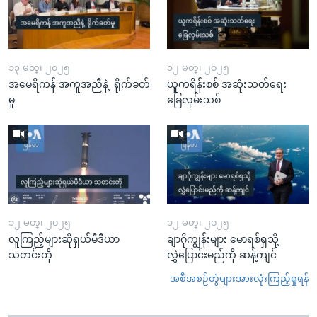
၁၃ မတ္၊ ၂၀၂၅
၁၂ မတ္၊ ၂၀၂၅
အမေရိကန် အကူအညီနဲ့ ရိုက်ခတ်
ယူကရိန်းစစ် အဆုံးသတ်ရေး
မှု
ခြေလှမ်းသစ်
၁၂ မတ္၊ ၂၀၂၅
၁၂ မတ္၊ ၂၀၂၅
လူကြည့်များဆိုရှယ်မီဒီယာ
ချာဂိုကျွန်းများ မောရစ်ရှသို့
သတင်းတို
လွှဲပြောင်းမည်ကို ဆန့်ကျင်
အစီအစဉ်တွဲများအားလုံးကြည့်ရှုရန်