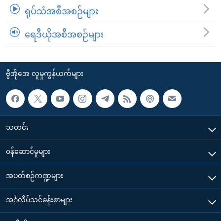
ရုပ်သံအစီအစဉ်များ
ရေဒီယိုအစီအစဉ်များ
ဗွီအိုအေ လူမှုကွန်ယက်များ
သတင်း
၀န်ဆောင်မှုများ
အပတ်စဉ်ကဏ္ဍများ
အင်္ဂလိပ်သင်ခန်းစာများ