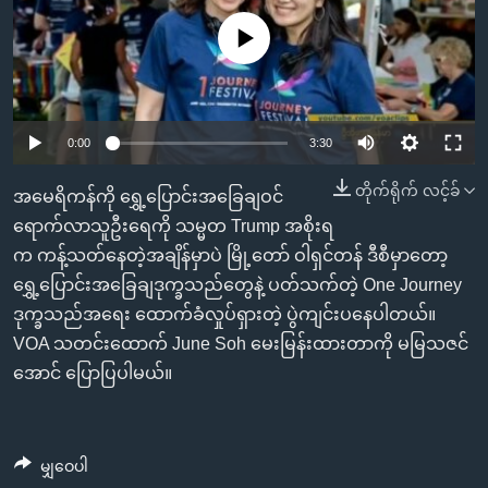
အ
သုတပဒေသာ အင်္ဂလိပ်စာ
ညွန်း
Learning English
No media source currently available
စာမျက်နှာ
သို့
ဗွီအိုအေ လူမှုကွန်ယက်များ
ကျော်
0:00
3:30
ကြည့်
ရန်
တိုက်ရိုက် လင့်ခ်
အမေရိကန်ကို ရွှေ့ပြောင်းအခြေချဝင်
ဘာသာစကားများ
ရှာဖွေ
ရောက်လာသူဦးရေကို သမ္မတ Trump အစိုးရ
ရန်
က ကန့်သတ်နေတဲ့အချိန်မှာပဲ မြို့တော် ဝါရှင်တန် ဒီစီမှာတော့
နေရာ
ရွှေ့ပြောင်းအခြေချဒုက္ခသည်တွေနဲ့ ပတ်သက်တဲ့ One Journey
သို့
ဒုက္ခသည်အရေး ထောက်ခံလှုပ်ရှားတဲ့ ပွဲကျင်းပနေပါတယ်။
ကျော်
VOA သတင်းထောက် June Soh မေးမြန်းထားတာကို မမြသဇင်
ရန်
အောင် ပြောပြပါမယ်။
မျှဝေပါ