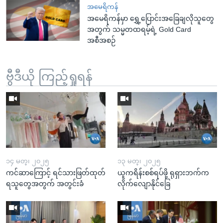
အမေရိကန်
အမေရိကန်မှာ ရွှေ့ပြောင်းအခြေချလိုသူတွေ
အတွက် သမ္မတထရမ့်ရဲ့ Gold Card
အစီအစဉ်
ဗွီဒီယို ကြည့်ရှုရန်
၁၄ မတ္၊ ၂၀၂၅
၁၃ မတ္၊ ၂၀၂၅
ကင်ဆာကြောင့် ရင်သားဖြတ်ထုတ်
ယူကရိန်းစစ်ရပ်ဖို့ ရုရှားဘက်က
ရသူတွေအတွက် အတွင်းခံ
လိုက်လျောနိုင်ခြေ