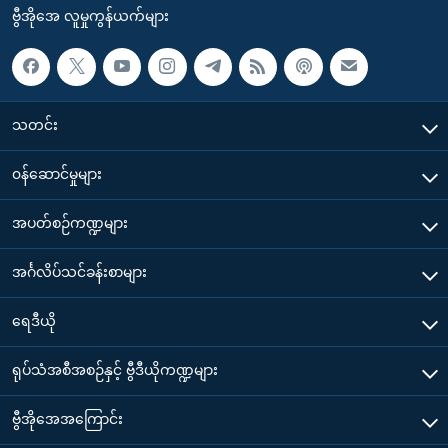
ဗွီအိုအေ လူမှုကွန်ယက်များ
သတင်း
၀န်ဆောင်မှုများ
အပတ်စဉ်ကဏ္ဍများ
အင်္ဂလိပ်သင်ခန်းစာများ
ရေဒီယို
ရုပ်သံအစီအစဉ်နှင့် ဗွီဒီယိုကဏ္ဍများ
ဗွီအိုအေအကြောင်း