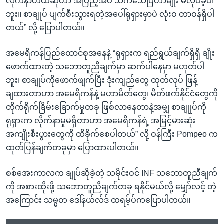
လိုက်နာတယ်ဆိုတာ အပြည့်အဝ သက်သေပြတာမျိုး မလုပ်ခဲ့ပါ
ဘူး။ စာချုပ် ပျက်စီးသွားရတဲ့အပေါ်ရုရှားမှာပဲ လုံးဝ တာဝန်ရှိပါ
တယ်” လို့ ပြောပါတယ်။
အမေရိကန်ပြည်ထောင်စုအနေနဲ့ “ရုရှားက ရည်ရွယ်ချက်ရှိရှိ ချိုး
ဖောက်ထားတဲ့ သဘောတူညီချက်မှာ ဆက်ပါနေမှာ မဟုတ်ပါ
ဘူး၊ စာချုပ်ကိုဖောက်ဖျက်ပြီး ဒုံးကျည်တွေ ထုတ်လုပ် ဖြန့်
ချထားတာဟာ အမေရိကန်နဲ့ မဟာမိတ်တွေ၊ မိတ်ဖက်နိုင်ငံတွေကို
တိုက်ရိုက်ခြိမ်းခြောက်မှုတခု ဖြစ်လာနေတာနဲ့အမျှ စာချုုပ်ကို
ရုရှားက လိုက်နာမှုမရှိတာဟာ အမေရိကန်ရဲ့ အမြင့်မားဆုံး
အကျိုးစီးပွားတွေကို ထိခိုက်စေပါတယ်” လို့ ဝန်ကြီး Pompeo က
ထုတ်ပြန်ချက်တခုမှာ ပြောထားပါတယ်။
စစ်အေးကာလက ချုပ်ဆိုခဲ့တဲ့ သမိုင်းဝင် INF သဘောတူညီချက်
ကို အစားထိုးဖို့ သဘောတူညီချက်တခု ရနိုင်မယ်လို့ မျှော်လင့် တဲ့
အကြောင်း သမ္မတ ဒေါ်နယ်လ်ဒ် ထရမ့်ပ်ကပြောပါတယ်။