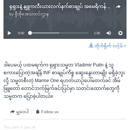
ရုရှားနဲ့ နျူကလီးယားလက်နက်စာချုပ် အမေရိကန် တရားဝင်နှုတ်ထွက်
by
ဗွီအိုအေသတင်းဌာန
No media source currently available
0:00
1:05
တိုက်ရိုက် လင့်ခ်
ဒါပေမယ့် ပထမရက်က ရုရှားသမ္မတ Vladimir Putin နဲ့ သူ
စကားပြောတဲ့အချိန် INF စာချုပ်ကိစ္စ ဆွေးနွေးတာမျိုး မရှိခဲ့ဘူး
လို့ သမ္မတစီးတဲ့ Marine One ရဟတ်ယာဉ်ပေါ်မတက်ခင် အိမ်
ဖြူတော် တောင်ဘက်မြက်ခင်းပြင်မှာ သတင်းထောက်တွေကို
သမ္မတက ပြောခဲ့ပါတယ်။
မျှဝေပါ
Follow us
This item is part of