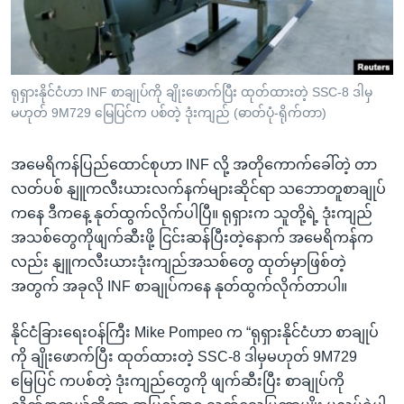
အ
သုတပဒေသာ အင်္ဂလိပ်စာ
ညွန်း
Learning English
စာမျက်နှာ
သို့
ဗွီအိုအေ လူမှုကွန်ယက်များ
ရုရှားနိုင်ငံဟာ INF စာချုပ်ကို ချိုးဖောက်ပြီး ထုတ်ထားတဲ့ SSC-8 ဒါမှ
ကျော်
မဟုတ် 9M729 မြေပြင်က ပစ်တဲ့ ဒုံးကျည် (ဓာတ်ပုံ-ရိုက်တာ)
ကြည့်
ရန်
အမေရိကန်ပြည်ထောင်စုဟာ INF လို့ အတိုကောက်ခေါ်တဲ့ တာ
ဘာသာစကားများ
ရှာဖွေ
လတ်ပစ် နျူကလီးယားလက်နက်များဆိုင်ရာ သဘောတူစာချုပ်
ရန်
ကနေ ဒီကနေ့ နုတ်ထွက်လိုက်ပါပြီ။ ရုရှားက သူတို့ရဲ့ ဒုံးကျည်
နေရာ
အသစ်တွေကိုဖျက်ဆီးဖို့ ငြင်းဆန်ပြီးတဲ့နောက် အမေရိကန်က
သို့
လည်း နျူကလီးယားဒုံးကျည်အသစ်တွေ ထုတ်မှာဖြစ်တဲ့
ကျော်
အတွက် အခုလို INF စာချုပ်ကနေ နုတ်ထွက်လိုက်တာပါ။
ရန်
နိုင်ငံခြားရေးဝန်ကြီး Mike Pompeo က “ရုရှားနိုင်ငံဟာ စာချုပ်
ကို ချိုးဖောက်ပြီး ထုတ်ထားတဲ့ SSC-8 ဒါမှမဟုတ် 9M729
မြေပြင် ကပစ်တဲ့ ဒုံးကျည်တွေကို ဖျက်ဆီးပြီး စာချုပ်ကို