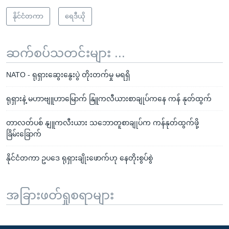
နိုင်ငံတကာ
ရေဒီယို
ဆက်စပ်သတင်းများ ...
NATO - ရုရှားဆွေးနွေးပွဲ တိုးတက်မှု မရရှိ
ရုရှားနဲ့ မဟာဗျူဟာမြောက် နြူကလီယားစာချုပ်ကနေ ကန် နုတ်ထွက်
တာလတ်ပစ် နျူကလီးယား သဘောတူစာချုပ်က ကန်နုတ်ထွက်ဖို့
ခြိမ်းခြောက်
နိုင်ငံတကာ ဥပဒေ ရုရှားချိုးဖောက်ဟု နေတိုးစွပ်စွဲ
အခြားဖတ်ရှုစရာများ