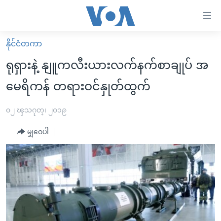
သုံး
ရ
လွယ်ကူ
နိုင်ငံတကာ
မူလစာမျက်နှာ
စေ
ရုရှားနဲ့ နျူကလီးယားလက်နက်စာချုပ် အ
မြန်မာ
သည့်
မေရိကန် တရားဝင်နှုတ်ထွက်
ကမ္ဘာ့သတင်းများ
Link
ဗွီဒီယို
နိုင်ငံတကာ
၀၂ ၾသဂုတ္၊ ၂၀၁၉
များ
သတင်းလွတ်လပ်ခွင့်
အမေရိကန်
ပင်မ
မျှဝေပါ
ရပ်ဝန်းတခု လမ်းတခု အလွန်
တရုတ်
အကြောင်းအရာ
သို့
အင်္ဂလိပ်စာလေ့လာမယ်
အစ္စရေး-ပါလက်စတိုင်း
ကျော်
အပတ်စဉ်ကဏ္ဍများ
အမေရိကန်သုံးအီဒီယံ
ကြည့်
ရေဒီယိုနှင့်ရုပ်သံ အချက်အလက်များ
မကြေးမုံရဲ့ အင်္ဂလိပ်စာ
ရေဒီယို
ရန်
ပင်မ
ရေဒီယို/တီဗွီအစီအစဉ်
ရုပ်ရှင်ထဲက အင်္ဂလိပ်စာ
တီဗွီ