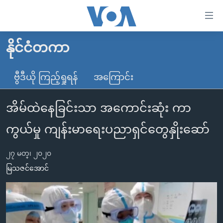
သုံး
ရ
လွယ်ကူ
နိုင်ငံတကာ
မူလစာမျက်နှာ
စေ
မြန်မာ
ဗွီဒီယို ကြည့်ရှုရန်
အကြောင်း
သည့်
ကမ္ဘာ့သတင်းများ
Link
အိမ်ထဲနေခြင်းသာ အကောင်းဆုံး ကာ
ဗွီဒီယို
နိုင်ငံတကာ
များ
သတင်းလွတ်လပ်ခွင့်
အမေရိကန်
ကွယ်မှု ကျန်းမာရေးပညာရှင်တွေနှိုးဆော်
ပင်မ
ရပ်ဝန်းတခု လမ်းတခု အလွန်
တရုတ်
အကြောင်းအရာ
၂၇ မတ္၊ ၂၀၂၀
သို့
အင်္ဂလိပ်စာလေ့လာမယ်
အစ္စရေး-ပါလက်စတိုင်း
မြသဇင်အောင်
ကျော်
အပတ်စဉ်ကဏ္ဍများ
အမေရိကန်သုံးအီဒီယံ
ကြည့်
ရေဒီယိုနှင့်ရုပ်သံ အချက်အလက်များ
မကြေးမုံရဲ့ အင်္ဂလိပ်စာ
ရေဒီယို
ရန်
ပင်မ
ရေဒီယို/တီဗွီအစီအစဉ်
ရုပ်ရှင်ထဲက အင်္ဂလိပ်စာ
တီဗွီ