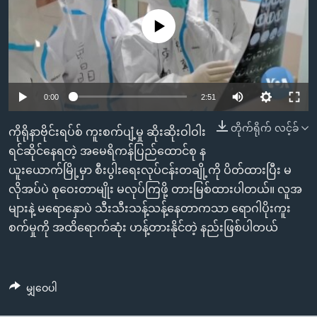
အ
သုတပဒေသာ အင်္ဂလိပ်စာ
ညွန်း
Learning English
No media source currently available
စာမျက်နှာ
သို့
ဗွီအိုအေ လူမှုကွန်ယက်များ
ကျော်
0:00
2:51
ကြည့်
ရန်
တိုက်ရိုက် လင့်ခ်
ဘာသာစကားများ
ကိုရိုနာဗိုင်းရပ်စ် ကူးစက်ပျံ့မှု ဆိုးဆိုးဝါဝါး
ရှာဖွေ
ရင်ဆိုင်နေရတဲ့ အမေရိကန်ပြည်ထောင်စု န
ရန်
ယူးယောက်မြို့မှာ စီးပွါးရေးလုပ်ငန်းတချို့ကို ပိတ်ထားပြီး မ
နေရာ
လိုအပ်ပဲ စုဝေးတာမျိုး မလုပ်ကြဖို့ တားမြစ်ထားပါတယ်။ လူအ
သို့
များနဲ့ မရောနှောပဲ သီးသီးသန့်သန့်နေတာကသာ ရောဂါပိုးကူး
ကျော်
စက်မှုကို အထိရောက်ဆုံး ဟန့်တားနိုင်တဲ့ နည်းဖြစ်ပါတယ်
ရန်
မျှဝေပါ