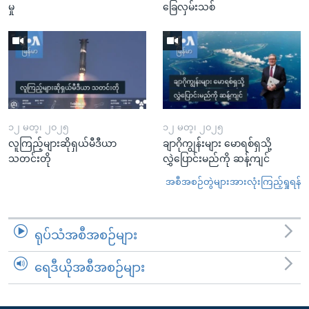
မှု
ခြေလှမ်းသစ်
၁၂ မတ္၊ ၂၀၂၅
၁၂ မတ္၊ ၂၀၂၅
လူကြည့်များဆိုရှယ်မီဒီယာ
ချာဂိုကျွန်းများ မောရစ်ရှသို့
သတင်းတို
လွှဲပြောင်းမည်ကို ဆန့်ကျင်
အစီအစဉ်တွဲများအားလုံးကြည့်ရှုရန်
ရုပ်သံအစီအစဉ်များ
ရေဒီယိုအစီအစဉ်များ