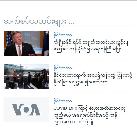
ဆက်စပ်သတင်းများ ...
နိုင်ငံတကာ
ကိုရိုနာဗိုင်းရပ်စ် တရုတ်သတင်းမှားလွှင့်နေ
ကြောင်း ကန် နိုင်ငံခြားရေးဝန်ကြီးပြော
နိုင်ငံတကာ
နိုင်ငံတကာရောက် အမေရိကန်တွေ ပြန်လာဖို့
နိုင်ငံခြားရေးဌာန နှိုးဆော်ထား
နိုင်ငံတကာ
COVID-19 ကြောင့် စီးပွားအထိနာသူတွေ
ကူညီမယ့် အရေးပေါ်အစီအစဉ် ကန်
လွှတ်တော် အတည်ပြု