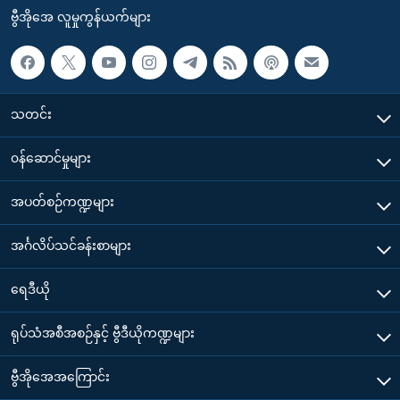
ဗွီအိုအေ လူမှုကွန်ယက်များ
သတင်း
၀န်ဆောင်မှုများ
အပတ်စဉ်ကဏ္ဍများ
အင်္ဂလိပ်သင်ခန်းစာများ
ရေဒီယို
ရုပ်သံအစီအစဉ်နှင့် ဗွီဒီယိုကဏ္ဍများ
ဗွီအိုအေအကြောင်း