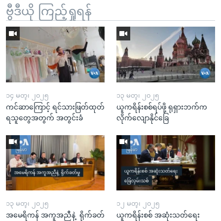
ဗွီဒီယို ကြည့်ရှုရန်
၁၄ မတ္၊ ၂၀၂၅
၁၃ မတ္၊ ၂၀၂၅
ကင်ဆာကြောင့် ရင်သားဖြတ်ထုတ်
ယူကရိန်းစစ်ရပ်ဖို့ ရုရှားဘက်က
ရသူတွေအတွက် အတွင်းခံ
လိုက်လျောနိုင်ခြေ
၁၃ မတ္၊ ၂၀၂၅
၁၂ မတ္၊ ၂၀၂၅
အမေရိကန် အကူအညီနဲ့ ရိုက်ခတ်
ယူကရိန်းစစ် အဆုံးသတ်ရေး