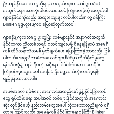
ဦးတည်နိုင်အောင် ကူညီရာမှာ မဆုတ်မနစ် ဆောင်ရွက်ခဲ့တဲ့
အတွက်ရော၊ အားလုံးပါဝင်လာအောင် ကြိုးပမ်းခဲ့တဲ့ အတွက်ပါ
ဂျာမနီနိုင်ငံကိုလည်း အထူးကျေးဇူး တင်ပါတယ်။” လို့ ဝန်ကြီး
Blinken ဗုဒ္ဓဟူးနေ့ကပဲ ပြောဆိုလိုက်တာပါ။
ဂျာမနီနဲ့ ကုလသမဂ္ဂ ပူးတွဲပြီး လစ်ဗျားနိုင်ငံ အနာဂတ်အတွက်
နိုင်ငံတကာ ညီလာခံတရပ် စတင်ကျင်းပဖို့ ရှိနေချိန်မှာပဲ အမေရိ
ကန် ထိပ်တန်းသံတမန် မှတ်ချက်ပေး ပြောကြားခဲ့တာလည်း ဖြစ်
ပါတယ်။ အခုညီလာခံကနေ လစ်ဗျားနိုင်ငံမှာ တိုက်ခိုက်မှုတွေ
ရပ်ဆိုင်းဖို့နဲ့ တည်ငြိမ်တဲ့ အစိုးရ ပေါ်ပေါက်ရေး အစောပိုင်း
ကြိုးပမ်းမှုတွေအပေါ် အခြေခံပြီး ရှေ့ဆက်တိုးတက်မှုရဖို့
ရည်မှန်းထားတာပါ။
အပစ်အခတ် ရပ်စဲရေး အကောင်အထည်ဖော်ဖို့နဲ့ နိုင်ငံခြားတပ်
တွေ ရုပ်သိမ်းရေး အပါအဝင် လစ်ဗျားနိုင်ငံအတွက် အကောင်း
ဆုံး လုပ်နိုင်မယ့် နည်းလမ်းတွေအပေါ် ဘုံသဘောတူညီချက် ရရှိ
ထားကြောင်းလည်း အမေရိကန် နိုင်ငံခြားရေးဝန်ကြီး Blinken