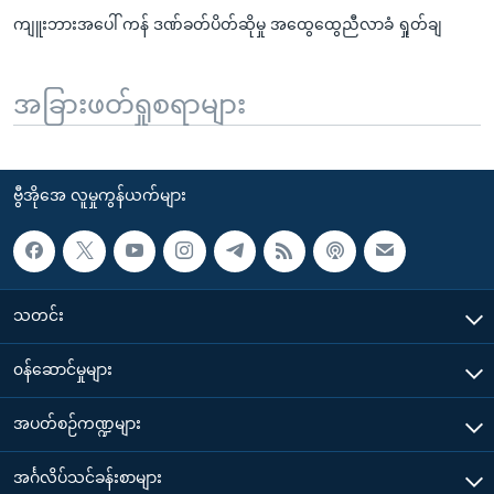
ကျူးဘားအပေါ် ကန် ဒဏ်ခတ်ပိတ်ဆိုမှု အထွေထွေညီလာခံ ရှုတ်ချ
အခြားဖတ်ရှုစရာများ
ဗွီအိုအေ လူမှုကွန်ယက်များ
သတင်း
၀န်ဆောင်မှုများ
အပတ်စဉ်ကဏ္ဍများ
အင်္ဂလိပ်သင်ခန်းစာများ