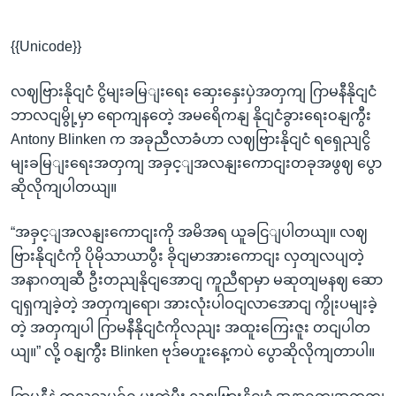
{{Unicode}}
လဈဗြားနိုငျငံ ငွိမျးခမြျးရေး ဆှေးနှေးပှဲအတှကျ ဂြာမနီနိုငျငံ
ဘာလငျမွို့မှာ ရောကျနတေဲ့ အမရေိကနျ နိုငျငံခွားရေးဝနျကွီး
Antony Blinken က အခုညီလာခံဟာ လဈဗြားနိုငျငံ ရရှေညျငွိ
မျးခမြျးရေးအတှကျ အခှင့ျအလနျးကောငျးတခုအဖွဈ ပွော
ဆိုလိုကျပါတယျ။
“အခှင့ျအလနျးကောငျးကို အမိအရ ယူခငြျပါတယျ။ လဈ
ဗြားနိုငျငံကို ပိုမိုသာယာပွီး ခိုငျမာအားကောငျး လှတျလပျတဲ့
အနာဂတျဆီ ဦးတညျနိုငျအောငျ ကူညီရာမှာ မဆုတျမနဈ ဆော
ငျရှကျခဲ့တဲ့ အတှကျရော၊ အားလုံးပါဝငျလာအောငျ ကွိုးပမျးခဲ့
တဲ့ အတှကျပါ ဂြာမနီနိုငျငံကိုလညျး အထူးကြေးဇူး တငျပါတ
ယျ။” လို့ ဝနျကွီး Blinken ဗုဒ်ဓဟူးနေ့ကပဲ ပွောဆိုလိုကျတာပါ။