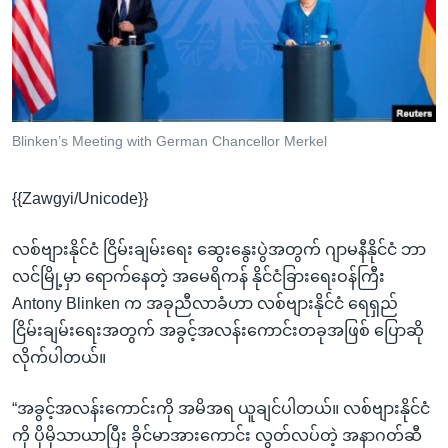
အ
သုတပဒေသာ အင်္ဂလိပ်စာ
ညွန်း
Learning English
စာမျက်နှာ
သို့
ဗွီအိုအေ လူမှုကွန်ယက်များ
ကျော်
ကြည့်
Blinken’s Meeting with German Chancellor Merkel
ရန်
ဘာသာစကားများ
ရှာဖွေ
{{Zawgyi/Unicode}}
ရန်
နေရာ
လစ်ဗျားနိုင်ငံ ငြိမ်းချမ်းရေး ဆွေးနွေးပွဲအတွက် ဂျာမနီနိုင်ငံ ဘာ
သို့
လင်မြို့မှာ ရောက်နေတဲ့ အမေရိကန် နိုင်ငံခြားရေးဝန်ကြီး
ကျော်
Antony Blinken က အခုညီလာခံဟာ လစ်ဗျားနိုင်ငံ ရေရှည်
ရန်
ငြိမ်းချမ်းရေးအတွက် အခွင့်အလန်းကောင်းတခုအဖြစ် ပြောဆို
လိုက်ပါတယ်။
“အခွင့်အလန်းကောင်းကို အမိအရ ယူချင်ပါတယ်။ လစ်ဗျားနိုင်ငံ
ကို ပိုမိုသာယာပြီး ခိုင်မာအားကောင်း လွတ်လပ်တဲ့ အနာဂတ်ဆီ