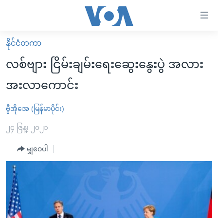
သုံး
ရ
လွယ်ကူ
နိုင်ငံတကာ
မူလစာမျက်နှာ
စေ
လစ်ဗျား ငြိမ်းချမ်းရေးဆွေးနွေးပွဲ အလား
မြန်မာ
သည့်
အးလာကောင်း
ကမ္ဘာ့သတင်းများ
Link
ဗွီဒီယို
နိုင်ငံတကာ
ဗွီအိုအေ (မြန်မာပိုင်း)
များ
သတင်းလွတ်လပ်ခွင့်
အမေရိကန်
၂၄ ဇြန္၊ ၂၀၂၁
ပင်မ
ရပ်ဝန်းတခု လမ်းတခု အလွန်
တရုတ်
အကြောင်းအရာ
မျှဝေပါ
သို့
အင်္ဂလိပ်စာလေ့လာမယ်
အစ္စရေး-ပါလက်စတိုင်း
ကျော်
အပတ်စဉ်ကဏ္ဍများ
အမေရိကန်သုံးအီဒီယံ
ကြည့်
ရေဒီယိုနှင့်ရုပ်သံ အချက်အလက်များ
မကြေးမုံရဲ့ အင်္ဂလိပ်စာ
ရေဒီယို
ရန်
ပင်မ
ရေဒီယို/တီဗွီအစီအစဉ်
ရုပ်ရှင်ထဲက အင်္ဂလိပ်စာ
တီဗွီ