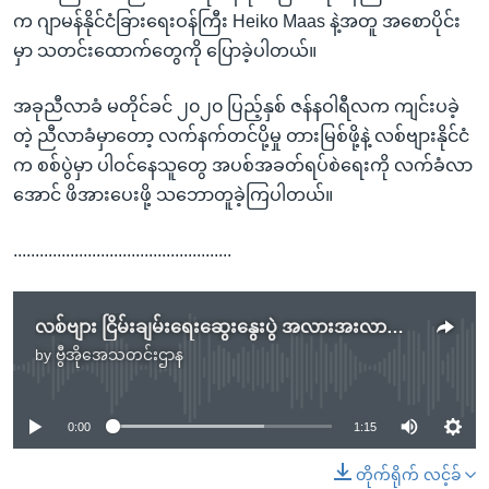
က ဂျာမန်နိုင်ငံခြားရေးဝန်ကြီး Heiko Maas နဲ့အတူ အစောပိုင်း
မှာ သတင်းထောက်တွေကို ပြောခဲ့ပါတယ်။
အခုညီလာခံ မတိုင်ခင် ၂၀၂၀ ပြည့်နှစ် ဇန်နဝါရီလက ကျင်းပခဲ့
တဲ့ ညီလာခံမှာတော့ လက်နက်တင်ပို့မှု တားမြစ်ဖို့နဲ့ လစ်ဗျားနိုင်ငံ
က စစ်ပွဲမှာ ပါဝင်နေသူတွေ အပစ်အခတ်ရပ်စဲရေးကို လက်ခံလာ
အောင် ဖိအားပေးဖို့ သဘောတူခဲ့ကြပါတယ်။
..................................................
လစ်ဗျား ငြိမ်းချမ်းရေးဆွေးနွေးပွဲ အလားအးလာကောင်း
by
ဗွီအိုအေသတင်းဌာန
No media source currently available
0:00
1:15
တိုက်ရိုက် လင့်ခ်