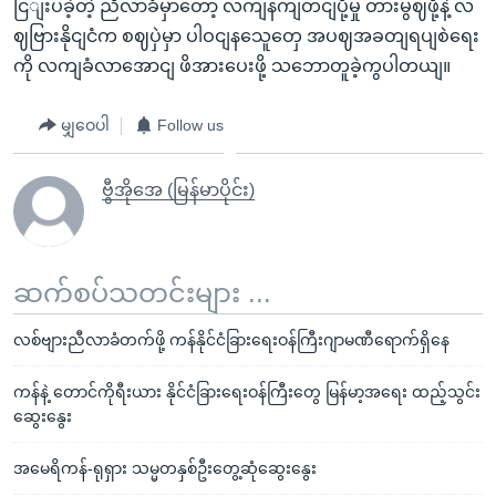
ငြျးပခဲ့တဲ့ ညီလာခံမှာတော့ လကျနကျတငျပို့မှု တားမွဈဖို့နဲ့ လ
ဈဗြားနိုငျငံက စဈပှဲမှာ ပါဝငျနသေူတှေ အပဈအခတျရပျစဲရေး
ကို လကျခံလာအောငျ ဖိအားပေးဖို့ သဘောတူခဲ့ကွပါတယျ။
မျှဝေပါ
Follow us
ဗွီအိုအေ (မြန်မာပိုင်း)
ဆက်စပ်သတင်းများ ...
လစ်ဗျားညီလာခံတက်ဖို့ ကန်နိုင်ငံခြားရေးဝန်ကြီးဂျာမဏီရောက်ရှိနေ
ကန်နဲ့ တောင်ကိုရီးယား နိုင်ငံခြားရေးဝန်ကြီးတွေ မြန်မာ့အရေး ထည့်သွင်း
ဆွေးနွေး
အမေရိကန်-ရုရှား သမ္မတနှစ်ဦးတွေ့ဆုံဆွေးနွေး