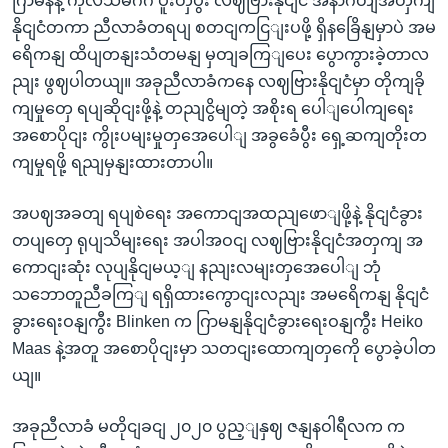
ဂြာမနီနဲ့ ကုလသမဂ်ဂ ပူးတှဲပွီး လဈဗြားနိုငျငံ အနာဂတျအတှကျ
နိုငျငံတကာ ညီလာခံတရပျ စတငျကငြျးပဖို့ ရှိနခြေိနျမှာပဲ အမ
ရေိကနျ ထိပျတနျးသံတမနျ မှတျခကြျပေး ပွောကွားခဲ့တာလ
ညျး ဖွဈပါတယျ။ အခုညီလာခံကနေ လဈဗြားနိုငျငံမှာ တိုကျခို
ကျမှုတှေ ရပျဆိုငျးဖို့နဲ့ တညျငွိမျတဲ့ အစိုးရ ပေါျပေါကျရေး
အစောပိုငျး ကွိုးပမျးမှုတှအေပေါျ အခွခေံပွီး ရှေ့ဆကျတိုးတ
ကျမှုရဖို့ ရညျမှနျးထားတာပါ။
အပဈအခတျ ရပျစဲရေး အကောငျအထညျဖောျဖို့နဲ့ နိုငျငံခွား
တပျတှေ ရုပျသိမျးရေး အပါအဝငျ လဈဗြားနိုငျငံအတှကျ အ
ကောငျးဆုံး လုပျနိုငျမယ့ျ နညျးလမျးတှအေပေါျ ဘုံ
သဘောတူညီခကြျ ရရှိထားကွောငျးလညျး အမရေိကနျ နိုငျငံ
ခွားရေးဝနျကွီး Blinken က ဂြာမနျနိုငျငံခွားရေးဝနျကွီး Heiko
Maas နဲ့အတူ အစောပိုငျးမှာ သတငျးထောကျတှကေို ပွောခဲ့ပါတ
ယျ။
အခုညီလာခံ မတိုငျခငျ ၂၀၂၀ ပွည့ျနှဈ ဇနျနဝါရီလက က