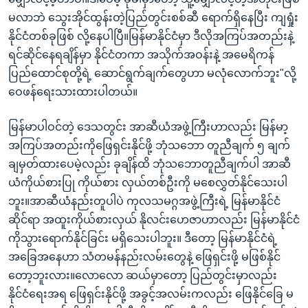
မလာဘဲ သွေးအိုင်ထွန်းတဲ့ပြည်တွင်းစစ်ဆီ ရောက်ရှိနေပြီး ကျရှုံး
နိုင်ငံတစ်ခုဖြစ် လို့နေပါပြီ။မြန်မာနိုင်ငံမှာ ဒီလိုအကြပ်အတည်းနဲ့
ရင်ဆိုင်နေရချိန်မှာ နိုင်ငံတကာ အသိုက်အဝန်းနဲ့ အမေရိကန်
ပြည်ထောင်စုတို့ရဲ့ ဆောင်ရွက်ချက်တွေဟာ မလုံလောက်ဘူး"လို့
ဝေဖန်ရေးသားထားပါတယ်။
မြန်မာပါဝင်တဲ့ ဒေသတွင်း အာဆီယံအဖွဲ့ကြီးဟာလည်း မြန်မာ့
အကြပ်အတည်းကိုဖြေရှင်းနိုင်ဖို့ ဘုံသဘော တူညီချက် ၅ ချက်
ချမှတ်ထားပေမဲ့လည်း ခုချိန်ထိ ဘုံသဘောတူညီချက်ပါ အာဆီ
ယံကိုယ်စားပြု ကိုယ်စား လှယ်တစ်ဦးကို မစေလွှတ်နိုင်သေးပါ
ဘူး။အာဆီယံနည်းတူပါပဲ ကုလသမဂ္ဂအဖွဲ့ကြီးရဲ့ မြန်မာနိုင်ငံ
ဆိုင်ရာ အထူးကိုယ်စားလှယ် နိုလင်းဟေဇာဟာလည်း မြန်မာနိုင်ငံ
ကိုသွားရောက်နိုင်ခြင်း မရှိသေးပါဘူး။ ဒီတော့ မြန်မာနိုင်ငံရဲ့
အခြေအနေဟာ သံတမန်နည်းလမ်းတွေနဲ့ ဖြေရှင်းဖို့ မဖြစ်နိုင်
တော့ဘူးလား။လောလော ဆယ်မှာတော့ ပြည်တွင်းမှာလည်း
နိုင်ငံရေးအရ ဖြေရှင်းနိုင်ဖို့ အခွင့်အလမ်းကလည်း ဖြေနိုင်ခြေ မ