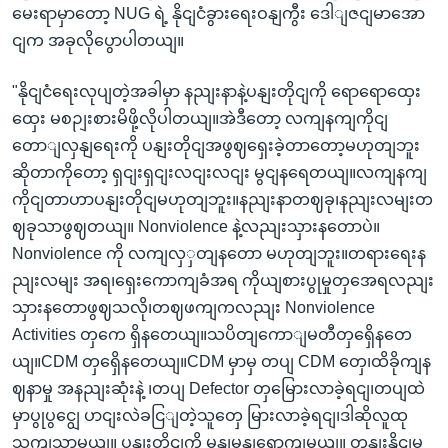
မေးရာမှာတော့ NUG ရဲ့ နိုငျငံခွားရေးဝနျကွီး ဒေါျဇငျမာအော
ငျက အခုလိုပွောပါတယျ။
"နိုငျငံရေးလုပျတဲ့အခါမှာ နညျးနာနဲ့ပနျးတိုငျကို ရောရောထှေး
ထှေး မစဉျးစားမိဖို့လိုပါတယျ။အဲဒီတော့ လကျနကျကိုငျ
တောျလှနျရေးကို ပနျးတိုငျအဖွဈရှေးခဲ့တာတော့မဟုတျဘူး
ဆိုတာကိုတော့ ရှငျးရှငျးလငျးလငျး မွငျနရေတယျ။လကျနကျ
ကိုငျတာဟာပနျးတိုငျမဟုတျဘူး။နညျးနာတဈခု၊နညျးလမျးတ
ဈခုသာဖွဈတယျ။ Nonviolence နဲ့လညျးသှားနတောပဲ။
Nonviolence ကို လကျလှှတျနတော မဟုတျဘူး။တရားရေးန
ညျးလမျး အရ၊ရှေးကောကျခံအရ ကိုယျစားပွုမှုတှအေရလညျး
သှားနတောဖွဈသလို၊တဈဖကျကလညျး Nonviolence
Activities တှကေ ရှိနတေယျ။သပိတျကောျမတီတှရှေိနတေ
ယျ။CDM တှရှေိနတေယျ။CDM မှာမှ တပျ CDM တှေ၊ထိခိုကျန
ဈနာမှု အနညျးဆုံးနဲ့ ၊တပျ Defector တှမြေားလာခဲ့ရငျ၊တပျထဲ
မှာပွုပွငျွေ ပာငျးလဲခငြျတဲ့သူတှေ မြားလာခဲ့ရငျ၊ဒါဆိုလူထု
သကျသာမယျ။ ပနျးတိုငျကို မနျမွနျရောကျမယျ။ တှနျးနိုငျမ