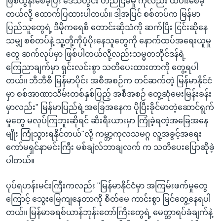
ဖြစ်ထွန်းစေခဲ့ပြီး ဒေသတွင်း တည်ငြိမ်မှု ကိုလည်း ထိပါးစေခဲ့
တယ်လို့ ထောက်ပြထားပါတယ်။ ဒါ့အပြင် စစ်တပ်က မြန်မာ
ပြည်သူတွေရဲ့ ဒီမိုကရေစီ တောင်းဆိုသံကို ဆက်ပြီး ငြင်းဆိုနေ
သမျှ စစ်တပ်နဲ့ သူ့တို့ကိုပံ့ပိုးနေသူတွေကို နောက်ထပ်အရေးယူမှု
တွေ ဆက်လုပ်မှာ ဖြစ်ပါတယ်လို့လည်းသမ္မတဘိုင်ဒန်ရဲ့
ကြေညာချက်မှာ ရှင်းလင်းစွာ သတိပေးထားတာကို တွေ့ရပါ
တယ်။ ဘီဘီစီ မြန်မာပိုင်း အစီအစဉ်က တင်ဆက်တဲ့ မြန်မာနိုင်ငံ
မှာ စစ်အာဏာသိမ်းတစ်နှစ်ပြည့် အစီအစဉ် တွေ့ဆုံမေးမြန်းခန်း
မှာလည်း" မြန်မာပြည်ရဲ့အခြေအနေက ပိုပြီးခိုင်မာတဲ့ဆောင်ရွက်
မှုတွေ မလုပ်ကြဘူးဆိုရင် ဆီးရီးယားမှာ ကြုံခဲ့ရတဲ့အခြေအနေ
မျိုး ကြုံသွားရနိုင်တယ်"လို့ ကမ္ဘာ့ကုလသမဂ္ဂ လူ့အခွင့်အရေး
ကော်မရှင်နာမင်းကြီး မစ်ချဲလ်ဘာချလက် က သတိပေးပြောဆိုခဲ့
ပါတယ်။
ပုပ်ရဟန်းမင်းကြီးကလည်း "မြန်မာနိုင်ငံမှာ အကြမ်းဖက်မှုတွေ
ကြောင့် သွေးမြေကျနေတာကို စိတ်မေ ကာင်းစွာ မြင်တွေ့နေရပါ
တယ်။ မြန်မာခရစ်ယာန်ဘုန်းတော်ကြီးတွေရဲ့ မေတ္တာရပ်ခံချက်နဲ့