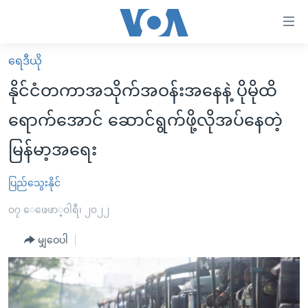
သုံး
ရ
လွယ်ကူ
ရေဒီယို
မူလစာမျက်နှာ
စေ
နိုင်ငံတကာအသိုက်အဝန်းအနေနဲ့ ပိုမိုထိ
မြန်မာ
သည့်
ရောက်အောင် ဆောင်ရွက်ဖို့လိုအပ်နေတဲ့
ကမ္ဘာ့သတင်းများ
Link
မြန်မာ့အရေး
ဗွီဒီယို
နိုင်ငံတကာ
များ
သတင်းလွတ်လပ်ခွင့်
အမေရိကန်
ပင်မ
ပြည်သွေးနိုင်
ရပ်ဝန်းတခု လမ်းတခု အလွန်
တရုတ်
အကြောင်းအရာ
၀၇ ေဖေဖာ္၀ါရီ၊ ၂၀၂၂
သို့
အင်္ဂလိပ်စာလေ့လာမယ်
အစ္စရေး-ပါလက်စတိုင်း
ကျော်
မျှဝေပါ
အပတ်စဉ်ကဏ္ဍများ
အမေရိကန်သုံးအီဒီယံ
ကြည့်
ရေဒီယိုနှင့်ရုပ်သံ အချက်အလက်များ
မကြေးမုံရဲ့ အင်္ဂလိပ်စာ
ရေဒီယို
ရန်
ပင်မ
ရေဒီယို/တီဗွီအစီအစဉ်
ရုပ်ရှင်ထဲက အင်္ဂလိပ်စာ
တီဗွီ