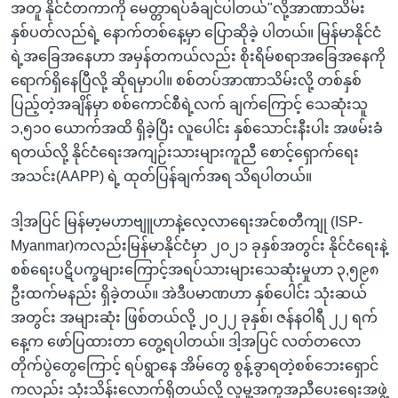
အတူ နိုင်ငံတကာကို မေတ္တာရပ်ခံချင်ပါတယ်"လို့အာဏာသိမ်း
နှစ်ပတ်လည်ရဲ့ နောက်တစ်နေ့မှာ ပြောဆိုခဲ့ ပါတယ်။ မြန်မာနိုင်ငံ
ရဲ့အခြေအနေဟာ အမှန်တကယ်လည်း စိုးရိမ်စရာအခြေအနေကို
ရောက်ရှိနေပြီလို့ ဆိုရမှာပါ။ စစ်တပ်အာဏာသိမ်းလို့ တစ်နှစ်
ပြည့်တဲ့အချိန်မှာ စစ်ကောင်စီရဲ့လက် ချက်ကြောင့် သေဆုံးသူ
၁,၅၁၀ ယောက်အထိ ရှိခဲ့ပြီး လူပေါင်း နှစ်သောင်းနီးပါး အဖမ်းခံ
ရတယ်လို့ နိုင်ငံရေးအကျဉ်းသားများကူညီ စောင့်ရှောက်ရေး
အသင်း(AAPP) ရဲ့ ထုတ်ပြန်ချက်အရ သိရပါတယ်။
ဒါ့အပြင် မြန်မာ့မဟာဗျူဟာနဲ့လေ့လာရေးအင်စတီကျု (ISP-
Myanmar)ကလည်းမြန်မာနိုင်ငံမှာ ၂၀၂၁ ခုနှစ်အတွင်း နိုင်ငံရေးနဲ့
စစ်ရေးပဋိပက္ခများကြောင့်အရပ်သားများသေဆုံးမှုဟာ ၃,၅၉၈
ဦးထက်မနည်း ရှိခဲ့တယ်။ အဲဒီပမာဏဟာ နှစ်ပေါင်း သုံးဆယ်
အတွင်း အများဆုံး ဖြစ်တယ်လို့ ၂၀၂၂ ခုနှစ်၊ ဇန်နဝါရီ ၂၂ ရက်
နေ့က ဖော်ပြထားတာ တွေ့ရပါတယ်။ ဒါ့အပြင် လတ်တလော
တိုက်ပွဲတွေကြောင့် ရပ်ရွာနေ အိမ်တွေ စွန့်ခွာရတဲ့စစ်ဘေးရှောင်
ကလည်း သုံးသိန်းလောက်ရှိတယ်လို့ လူမှု့အကူအညီပေးရေးအဖွဲ့