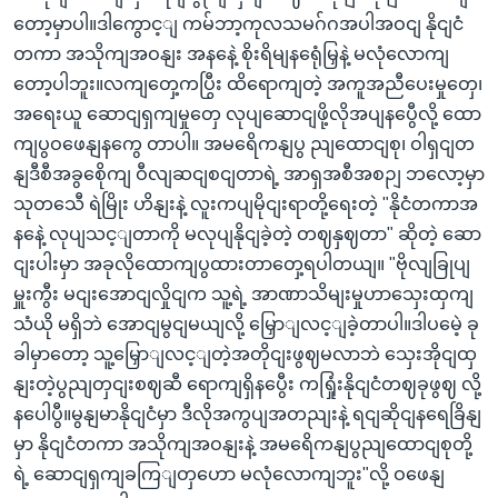
တော့မှာပါ။ဒါကွောင့ျ ကမ်ဘာ့ကုလသမဂ်ဂအပါအဝငျ နိုငျငံ
တကာ အသိုကျအဝနျး အနနေဲ့ စိုးရိမျနရေုံမြှနဲ့ မလုံလောကျ
တော့ပါဘူး။လကျတှေ့ကပြွီး ထိရောကျတဲ့ အကူအညီပေးမှုတှေ၊
အရေးယူ ဆောငျရှကျမှုတှေ လုပျဆောငျဖို့လိုအပျနပွေီလို့ ထော
ကျပွဝဖေနျနကွေ တာပါ။ အမရေိကနျပွ ညျထောငျစု၊ ဝါရှငျတ
နျဒီစီအခွစေိုကျ ဝီလျဆငျစငျတာရဲ့ အာရှအစီအစဉျ ဘလော့မှာ
သုတသေီ ရဲမြိုး ဟိနျးနဲ့ လူးကပျမိုငျးရာတို့ရေးတဲ့ "နိုငံတကာအ
နနေဲ့ လုပျသင့ျတာကို မလုပျနိုငျခဲ့တဲ့ တဈနှဈတာ" ဆိုတဲ့ ဆော
ငျးပါးမှာ အခုလိုထောကျပွထားတာတှေ့ရပါတယျ။ "ဗိုလျခြုပျ
မှူးကွီး မငျးအောငျလှိုငျက သူ့ရဲ့ အာဏာသိမျးမှုဟာသှေးထှကျ
သံယို မရှိဘဲ အောငျမွငျမယျလို့ မြှောျလင့ျခဲ့တာပါ။ဒါပမေဲ့ ခု
ခါမှာတော့ သူ့မြှောျလင့ျတဲ့အတိုငျးဖွဈမလာဘဲ သှေးအိုငျထှ
နျးတဲ့ပွညျတှငျးစဈဆီ ရောကျရှိနပွေီး ကရြှုံးနိုငျငံတဈခုဖွဈ လို့
နပေါပွီ။မွနျမာနိုငျငံမှာ ဒီလိုအကွပျအတညျးနဲ့ ရငျဆိုငျနရေခြိနျ
မှာ နိုငျငံတကာ အသိုကျအဝနျးနဲ့ အမရေိကနျပွညျထောငျစုတို့
ရဲ့ ဆောငျရှကျခကြျတှဟော မလုံလောကျဘူး"လို့ ဝဖေနျ