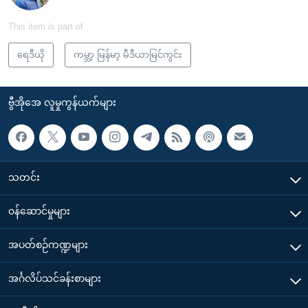
This item is part of
ရေဒီယို
ကမ္ဘာ့ မြန်မာ့ မီဒီယာမြင်ကွင်း
ဗွီအိုအေ လူမှုကွန်ယက်များ
သတင်း
၀န်ဆောင်မှုများ
အပတ်စဉ်ကဏ္ဍများ
အင်္ဂလိပ်သင်ခန်းစာများ