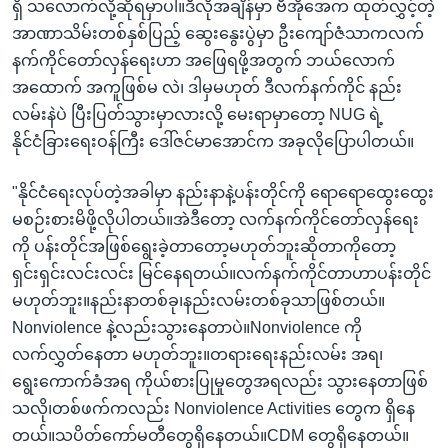
ရှိ သလောက်လို့ဆိုရမှာပါ။ဒီလိုအချိန်မှာ ဗီအိုအေက ထုတ်လွှင့်တဲ့
အာဏာသိမ်းတစ်နှစ်ပြည့် ဆွေးနွေးပွဲမှာ ဦးကျော်ဇံသာကလက်
နက်ကိုင်တော်လှန်ရေးဟာ အဖြေရဖို့အတွက် ဘယ်လောက်
အထောက် အကူဖြစ်မ လဲ၊ ဒါမှမဟုတ် ဒီလက်နက်ကိုင် နည်း
လမ်းနဲပဲ ပြီးပြတ်သွားမှာလားလို့ မေးရာမှာတော့ NUG ရဲ့
နိုင်ငံခြားရေးဝန်ကြီး ဒေါ်ဇင်မာအောင်က အခုလိုပြောပါတယ်။
"နိုင်ငံရေးလုပ်တဲ့အခါမှာ နည်းနာနဲ့ပန်းတိုင်ကို ရောရောထွေးထွေး
မစဉ်းစားမိဖို့လိုပါတယ်။အဲဒီတော့ လက်နက်ကိုင်တော်လှန်ရေး
ကို ပန်းတိုင်အဖြစ်ရွေးခဲ့တာတော့မဟုတ်ဘူးဆိုတာကိုတော့
ရှင်းရှင်းလင်းလင်း မြင်နေရတယ်။လက်နက်ကိုင်တာဟာပန်းတိုင်
မဟုတ်ဘူး။နည်းနာတစ်ခု၊နည်းလမ်းတစ်ခုသာဖြစ်တယ်။
Nonviolence နဲ့လည်းသွားနေတာပဲ။Nonviolence ကို
လက်လွှတ်နေတာ မဟုတ်ဘူး။တရားရေးနည်းလမ်း အရ၊
ရွေးကောက်ခံအရ ကိုယ်စားပြုမှုတွေအရလည်း သွားနေတာဖြစ်
သလို၊တစ်ဖက်ကလည်း Nonviolence Activities တွေက ရှိနေ
တယ်။သပိတ်ကော်မတီတွေရှိနေတယ်။CDM တွေရှိနေတယ်။