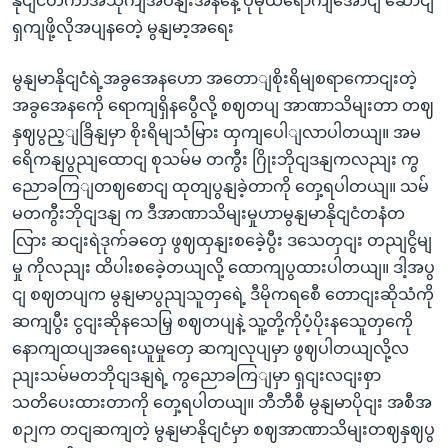
နိုငျငံတကာအသိုကျအဝနျးအနနေဲ့ ပိုမိုထိရောကျအောငျ ဆောငျ
ရှကျဖို့လိုအပျနတေဲ့ မွနျမာ့အရေး
မွနျမာနိုငျငံရဲ့အခွအေနဟော အတောျစိုးရိမျစရာကောငျးတဲ့
အခွအေနကေို ရောကျရှိနပွေီလို့ စဈတပျ အာဏာသိမျးတာ တဈ
နှဈပွည့ျခြိနျမှာ စိုးရိမျသံမြား ထှကျပေါျလာပါတယျ။ အမ
ရေိကနျပွညျထောငျ စုသမ်မ တကွီး ဂြိုးဘိုငျဒနျကလညျး ကွ
ညောခကြျတဈစောငျ ထုတျပွနျခဲ့တာကို တှေ့ရပါတယျ။ သမ်
မတကွီးဘိုငျဒနျ က ဒီအာဏာသိမျးမှုဟာမွနျမာနိုငျငံတနံတ
လြား ဆငျးရဲဒုက်ခတှေ ဖွဈထှနျးစခေဲ့ပွီး ဒသေတှငျး တညျငွိမျ
မှု ကိုလညျး ထိပါးစခေဲ့တယျလို့ ထောကျပွထားပါတယျ။ ဒါ့အပွ
ငျ စဈတပျက မွနျမာပွညျသူတှရေဲ့ ဒီမိုကရစေီ တောငျးဆိုသံကို
ဆကျပွီး ငွငျးဆိုနသေမြှ စဈတပျနဲ့ သူ့တို့ကိုပံ့ပိုးနသေူတှကေို
နောကျထပျအရေးယူမှုတှေ ဆကျလုပျမှာ ဖွဈပါတယျလို့လ
ညျးသမ်မတဘိုငျဒနျရဲ့ ကွညောခကြျမှာ ရှငျးလငျးစှာ
သတိပေးထားတာကို တှေ့ရပါတယျ။ ဘီဘီစီ မွနျမာပိုငျး အစီအ
စဉျက တငျဆကျတဲ့ မွနျမာနိုငျငံမှာ စဈအာဏာသိမျးတဈနှဈပွ