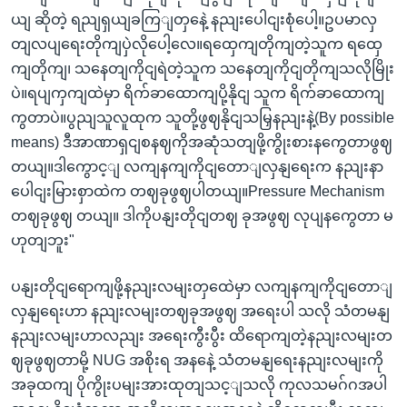
ယျ ဆိုတဲ့ ရညျရှယျခကြျတှနေဲ့ နညျးပေါငျးစုံပေါ့။ဥပမာလှ
တျလပျရေးတိုကျပှဲလိုပေါ့လေ။ရထှေကျတိုကျတဲ့သူက ရထှေ
ကျတိုကျ၊ သနေတျကိုငျရဲတဲ့သူက သနေတျကိုငျတိုကျသလိုမြိုး
ပဲ။ရပျကှကျထဲမှာ ရိက်ခာထောကျပို့နိုငျ သူက ရိက်ခာထောကျ
ကွတာပဲ။ပွညျသူလူထုက သူတို့ဖွဈနိုငျသမြှနညျးနဲ့(By possible
means) ဒီအာဏာရှငျစနဈကိုအဆုံသတျဖို့ကွိုးစားနကွေတာဖွဈ
တယျ။ဒါကွောင့ျ လကျနကျကိုငျတောျလှနျရေးက နညျးနာ
ပေါငျးမြားစှာထဲက တဈခုဖွဈပါတယျ။Pressure Mechanism
တဈခုဖွဈ တယျ။ ဒါကိုပနျးတိုငျတဈ ခုအဖွဈ လုပျနကွေတာ မ
ဟုတျဘူး"
ပနျးတိုငျရောကျဖို့နညျးလမျးတှထေဲမှာ လကျနကျကိုငျတောျ
လှနျရေးဟာ နညျးလမျးတဈခုအဖွဈ အရေးပါ သလို သံတမနျ
နညျးလမျးဟာလညျး အရေးကွီးပွီး ထိရောကျတဲ့နညျးလမျးတ
ဈခုဖွဈတာမို့ NUG အစိုးရ အနနေဲ့ သံတမနျရေးနညျးလမျးကို
အခုထကျ ပိုကွိုးပမျးအားထုတျသင့ျသလို ကုလသမဂ်ဂအပါ