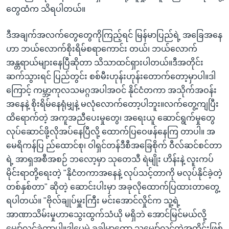
တွေထံက သိရပါတယ်။
ဒီအချက်အလက်တွေတွေကိုကြည့်ရင် မြန်မာပြည်ရဲ့ အခြေအနေ
ဟာ ဘယ်လောက်စိုးရိမ်စရာကောင်း တယ်၊ ဘယ်လောက်
အန္တရာယ်များနေပြီဆိုတာ သိသာထင်ရှားပါတယ်။ဒီအတိုင်း
ဆက်သွားရင် ပြည်တွင်း စစ်မီးဟုန်းဟုန်းတောက်တော့မှာပါ။ဒါ
ကြောင့် ကမ္ဘာ့ကုလသမဂ္ဂအပါအဝင် နိုင်ငံတကာ အသိုက်အဝန်း
အနေနဲ့ စိုးရိမ်နေရုံမျှနဲ့ မလုံလောက်တော့ပါဘူး။လက်တွေ့ကျပြီး
ထိရောက်တဲ့ အကူအညီပေးမှုတွေ၊ အရေးယူ ဆောင်ရွက်မှုတွေ
လုပ်ဆောင်ဖို့လိုအပ်နေပြီလို့ ထောက်ပြဝေဖန်နေကြ တာပါ။ အ
မေရိကန်ပြ ည်ထောင်စု၊ ဝါရှင်တန်ဒီစီအခြေစိုက် ဝီလ်ဆင်စင်တာ
ရဲ့ အာရှအစီအစဉ် ဘလော့မှာ သုတေသီ ရဲမျိုး ဟိန်းနဲ့ လူးကပ်
မိုင်းရာတို့ရေးတဲ့ "နိုငံတကာအနေနဲ့ လုပ်သင့်တာကို မလုပ်နိုင်ခဲ့တဲ့
တစ်နှစ်တာ" ဆိုတဲ့ ဆောင်းပါးမှာ အခုလိုထောက်ပြထားတာတွေ့
ရပါတယ်။ "ဗိုလ်ချုပ်မှူးကြီး မင်းအောင်လှိုင်က သူ့ရဲ့
အာဏာသိမ်းမှုဟာသွေးထွက်သံယို မရှိဘဲ အောင်မြင်မယ်လို့
မျှော်လင့်ခဲ့တာပါ။ဒါပေမဲ့ ခုခါမှာတော့ သူ့မျှော်လင့်တဲ့အတိုင်းဖြစ်