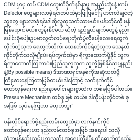
CDM မှာမှ တပ် CDM တွေ၊ထိခိုက်နစ်နာမှု အနည်းဆုံးနဲ့ ၊တပ်
Defector တွေများလာခဲ့ရင်၊တပ်ထဲမှာပြုပြင်ေြ ပာင်းလဲချင်တဲ့
သူတွေ များလာခဲ့ရင်၊ဒါဆိုလူထုသက်သာမယ်။ ပန်းတိုင်ကို မန်
မြန်ရောက်မယ်။ တွန်းနိုင်မယ် ဆိုတဲ့ ရည်ရွယ်ချက်တွေနဲ့ နည်း
ပေါင်းစုံပေါ့။ဥပမာလွတ်လပ်ရေးတိုက်ပွဲလိုပေါ့လေ။ရေထွက်
တိုက်တဲ့သူက ရေထွက်တိုက်၊ သေနတ်ကိုင်ရဲတဲ့သူက သေနတ်
ကိုင်တိုက်သလိုမျိုးပဲ။ရပ်ကွက်ထဲမှာ ရိက္ခာထောက်ပို့နိုင် သူက
ရိက္ခာထောက်ကြတာပဲ။ပြည်သူလူထုက သူတို့ဖြစ်နိုင်သမျှနည်း
နဲ့(By possible means) ဒီအာဏာရှင်စနစ်ကိုအဆုံသတ်ဖို့
ကြိုးစားနေကြတာဖြစ်တယ်။ဒါကြောင့် လက်နက်ကိုင်
တော်လှန်ရေးက နည်းနာပေါင်းများစွာထဲက တစ်ခုဖြစ်ပါတယ်။
Pressure Mechanism တစ်ခုဖြစ် တယ်။ ဒါကိုပန်းတိုင်တစ် ခု
အဖြစ် လုပ်နေကြတာ မဟုတ်ဘူး"
ပန်းတိုင်ရောက်ဖို့နည်းလမ်းတွေထဲမှာ လက်နက်ကိုင်
တော်လှန်ရေးဟာ နည်းလမ်းတစ်ခုအဖြစ် အရေးပါ သလို
သံတမန်နည်းလမ်းဟာလည်း အရေးကြီးပြီး ထိရောက်တဲ့နည်း