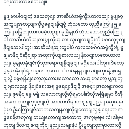
ရေးသားထားပါတယျ။
မွနျမာပါဝငျတဲ့ ဒသေတှငျး အာဆီယံအဖှဲ့ကွီးဟာလညျး မွနျမာ့
အကွပျအတညျးကိုဖွရှေငျးနိုငျဖို့ ဘုံသဘော တူညီခကြျ ၅ ခ
ကြျ ခမြှတျထားပမေဲ့လညျး ခုခြိနျထိ ဘုံသဘောတူညီခကြျ
ပါ အာဆီယံကိုယျစားပွု ကိုယျစား လှယျတဈဦးကို မစလှေှတျ
နိုငျသေးပါဘူး။အာဆီယံနညျးတူပါပဲ ကုလသမဂ်ဂအဖှဲ့ကွီးရဲ့ မွ
နျမာနိုငျငံဆိုငျရာ အထူးကိုယျစားလှယျ နိုလငျးဟဇောဟာလ
ညျး မွနျမာနိုငျငံကိုသှားရောကျနိုငျခွငျး မရှိသေးပါဘူး။ ဒီတော့
မွနျမာနိုငျငံရဲ့ အခွအေနဟော သံတမနျနညျးလမျးတှနေဲ့ ဖွရှေ
ငျးဖို့ မဖွဈနိုငျတော့ဘူးလား။လောလော ဆယျမှာတော့ ပွညျတှ
ငျးမှာလညျး နိုငျငံရေးအရ ဖွရှေငျးနိုငျဖို့ အခှင့ျအလမျးကလ
ညျး ဖွနေိုငျခွေ မရှိ သလောကျလို့ဆိုရမှာပါ။ဒီလိုအခြိနျမှာ ဗီအို
အကေ ထုတျလှှင့ျတဲ့ အာဏာသိမျးတဈနှဈပွည့ျ ဆှေးနှေး
ပှဲမှာ ဦးကြောျဇံသာကလကျနကျကိုငျတောျလှနျရေးဟာ အ
ဖွရေဖို့အတှကျ ဘယျလောကျအထောကျ အကူဖွဈမ လဲ၊ ဒါမှမ
ဟုတျ ဒီလကျနကျကိုငျ နညျးလမျးနဲပဲ ပွီးပွတျသှားမှာလားလို့