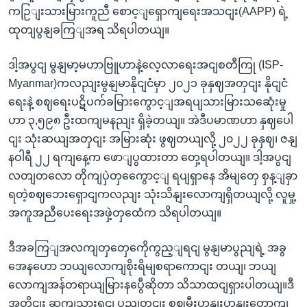
ကဉြျးသားမြားကူညီ စောင့ျရှောကျရေးအသငျး(AAPP) ရဲ့
ထုတျပွနျခကြျအရ သိရပါတယျ။
ဒါ့အပွငျ မွနျမာ့မဟာဗြူဟာနဲ့လေ့လာရေးအငျစတီကြု (ISP-
Myanmar)ကလညျးမွနျမာနိုငျငံမှာ ၂၀၂၁ ခုနှဈအတှငျး နိုငျငံ
ရေးနဲ့ စဈရေးပဋိပက်ခမြားကွောင့ျအရပျသားမြားသဆေုံးမှု
ဟာ ၃,၅၉၈ ဦးထကျမနညျး ရှိခဲ့တယျ။ အဲဒီပမာဏဟာ နှဈပေါ
ငျး သုံးဆယျအတှငျး အမြားဆုံး ဖွဈတယျလို့ ၂၀၂၂ ခုနှဈ၊ ဇနျ
နဝါရီ ၂၂ ရကျနေ့က ဖောျပွထားတာ တှေ့ရပါတယျ။ ဒါ့အပွငျ
လတျတလော တိုကျပှဲတှကွေောင့ျ ရပျရှာနေ အိမျတှေ စှန့ျခှာ
ရတဲ့စဈဘေးရှောငျကလညျး သုံးသိနျးလောကျရှိတယျလို့ လူမှု့
အကူအညီပေးရေးအဖှဲ့တှထေံက သိရပါတယျ။
ဒီအခကြျအလကျတှတှေကေိုကွည့ျရငျ မွနျမာပွညျရဲ့ အခွ
အေနဟော ဘယျလောကျစိုးရိမျစရာကောငျး တယျ၊ ဘယျ
လောကျအန်တရာယျမြားနပွေီဆိုတာ သိသာထငျရှားပါတယျ။ဒီ
အတိုငျး ဆကျသှားရငျ ပွညျတှငျး စဈမီးဟုနျးဟုနျးတောကျ