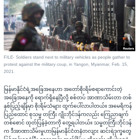
အ
သုတပဒေသာ အင်္ဂလိပ်စာ
ညွန်း
Learning English
စာမျက်နှာ
သို့
ဗွီအိုအေ လူမှုကွန်ယက်များ
ကျော်
ကြည့်
ရန်
ဘာသာစကားများ
FILE- Soldiers stand next to military vehicles as people gather to
ရှာဖွေ
protest against the military coup, in Yangon, Myanmar, Feb. 15,
ရန်
2021.
နေရာ
သို့
မြန်မာနိုင်ငံရဲ့အခြေအနေဟာ အတော်စိုးရိမ်စရာကောင်းတဲ့
ကျော်
အခြေအနေကို ရောက်ရှိနေပြီလို့ စစ်တပ် အာဏာသိမ်းတာ တစ်
ရန်
နှစ်ပြည့်ချိန်မှာ စိုးရိမ်သံများ ထွက်ပေါ်လာပါတယ်။ အမေရိကန်
ပြည်ထောင် စုသမ္မ တကြီး ဂျိုးဘိုင်ဒန်ကလည်း ကြေညာချက်
တစ်စောင် ထုတ်ပြန်ခဲ့တာကို တွေ့ရပါတယ်။ သမ္မတကြီးဘိုင်ဒန်
က ဒီအာဏာသိမ်းမှုဟာမြန်မာနိုင်ငံတနံတလျား ဆင်းရဲဒုက္ခတွေ