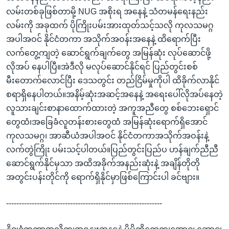
လမ်းတစ်ခုဖြစ်တာမို့ NUG အစိုးရ အနေနဲ့ သံတမန်ရေးနည်း
လမ်းကို အခုထက် ပိုကြိုးပမ်းအားထုတ်သင့်သလို ကုလသမဂ္ဂ
အပါအဝင် နိုင်ငံတကာ အသိုက်အဝန်းအနေနဲ့ ထိရောက်ပြီး
လက်တွေ့ကျတဲ့ ဆောင်ရွက်ချက်တွေ အမြန်ဆုံး လုပ်ဆောင်ဖို့
လိုအပ် နေပါပြီ။အဲဒီလို မလုပ်ဆောင်နိုင်ရင် ပြည်တွင်းစစ်
မီးတောက်လောင်ပြီး ဒေသတွင်း တည်ငြိမ်မှုကိုပါ ထိခိုက်လာနိုင်
စရာရှိနေပါတယ်။အနိမ့်ဆုံးအဆင့်အနေနဲ့ အရေးပေါ်လိုအပ်နေတဲ့
လူသားချင်းစာနာထောက်ထားတဲ့ အကူအညီတွေ စစ်ဘေးရှောင်
တွေထံ၊အခြေခံလူတန်းစားတွေထံ အမြန်ဆုံးရောက်ရှိအောင်
ကုလသမဂ္ဂ၊ အာဆီယံအပါအဝင် နိုင်ငံတကာအသိုက်အဝန်းနဲ့
လက်တွဲကြိုး ပမ်းသင့်ပါတယ်။ပြည်တွင်းပြည်ပ ဟန်ချက်ညီညီ
ဆောင်ရွက်နိုင်မှသာ အထိအခိုက်အနည်းဆုံးနဲ့ အချိန်တိုတို
အတွင်းပန်းတိုင်ကို ရောက်ရှိနိုင်မှာဖြစ်ကြောင်းပါ ခင်ဗျား။
-------------------------------------------------------------