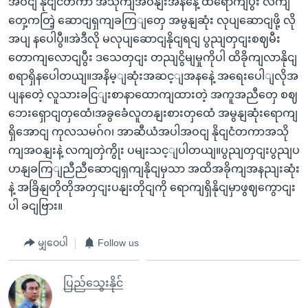
အဝငျ နိုငျငံတကာ အသိုကျအဝနျးအနနေဲ့ ထိရောကျပွီး လကျ
တှေ့ကတြဲ့ ဆောငျရှကျခကြျတှေ အမွနျဆုံး လုပျဆောငျဖို့ လို
အပျ နပေါပွီ။အဲဒီလို မလုပျဆောငျနိုငျရငျ ပွညျတှငျးစဈမီး
တောကျလောငျပွီး ဒသေတှငျး တညျငွိမျမှုကိုပါ ထိခိုကျလာနိုငျ
စရာရှိနပေါတယျ။အနိမ့ျဆုံးအဆင့ျအနနေဲ့ အရေးပေါျလိုအ
ပျနတေဲ့ လူသားခငြျးစာနာထောကျထားတဲ့ အကူအညီတှေ စဈ
ဘေးရှောငျတှထေံ၊အခွခေံလူတနျးစားတှထေံ အမွနျဆုံးရောကျ
ရှိအောငျ ကုလသမဂ်ဂ၊ အာဆီယံအပါအဝငျ နိုငျငံတကာအသို
ကျအဝနျးနဲ့ လကျတှဲကွိုး ပမျးသင့ျပါတယျ။ပွညျတှငျးပွညျပ
ဟနျခကြျညီညီဆောငျရှကျနိုငျမှသာ အထိအခိုကျအနညျးဆုံး
နဲ့ အခြိနျတိုတိုအတှငျးပနျးတိုငျကို ရောကျရှိနိုငျမှာဖွဈကွောငျး
ပါ ခငျဗြား။
မျှဝေပါ
Follow us
ပြည်သွေးနိုင်