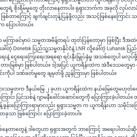
ငံတွေရဲ့ စိုးရိမ်မှုတွေ တိုးလာနေတာပါ။ ရုရှားဘက်က အခုလို လုပ်လာနိ
ီး ဖြစ်တာကြောင့် ချက်ချင်းတုန့်ပြန်ဖို့လည်း အသင့်ဖြစ်နေကြောင်း 
ki က ပြောပါတယ်။
 မကြာခင်မှာပဲ သမ္မတအမိန့်တရပ် ထုတ်ပြန်တော့မှာ ဖြစ်ပြီး ဒီအထဲ
့ခေါ်တဲ့ Donetsk ပြည်သူ့သမ္မတနိုင်ငံနဲ့ LNR လို့ခေါ်တဲ့ Luhansk ပြည်
ရေးနဲ့ ငွေရေးကြေးရေးအရရော ရင်းနှီးမြှုပ်နှံမှု အသစ်တွေပါ မလုပ်ဖ
ကို တားမြစ်မှာ ဖြစ်ပါတယ်။ ဒါ့အပြင် ယူကရိန်းထဲက အဲဒီဒေသတွေမှ
င်းကိုပါ ဒဏ်ခတ်မှုတွေ ချမှတ်ဖို့ ညွှန်ကြားမှာ ဖြစ်ပါတယ်။
ရုရှားသမ္မတက ဒီနယ်မြေ ၂ ခုဟာ ယူကရိန်းထဲက နယ်မြေတွေမဟုတ်တေ
င်း ပြင်သစ်နဲ့ ဂျာမနီခေါင်းဆောင်တွေကို ပြောကြားခဲ့ပါတယ်။ တနင
န့်ခွန်းပြောကြားရာမှာလည်း ရုရှားသမ္မတ က ယူကရိန်းဟာ သမိုင်းကြ
း တခုသာ ဖြစ်ကြောင်း ပြောကြားခဲ့တာပါ။
 ဖြစ်နေတာတွေနဲ့ ဒါတွေဟာ ရုရှားအတွက် ဘာကြောင့် အရေးပါတယ်ဆ