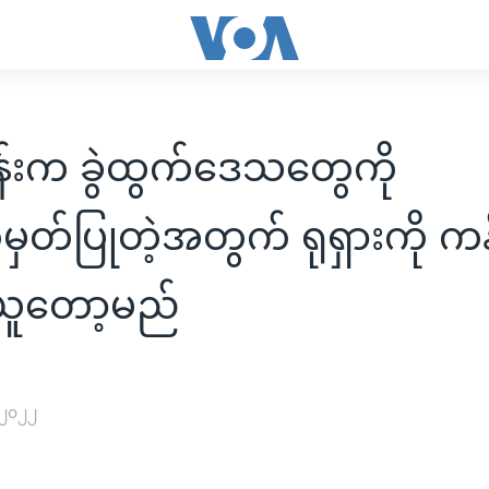
်းက ခွဲထွက်ဒေသတွေကို
တ်ပြုတဲ့အတွက် ရုရှားကို ကန
ူတော့မည်
 ၂၀၂၂