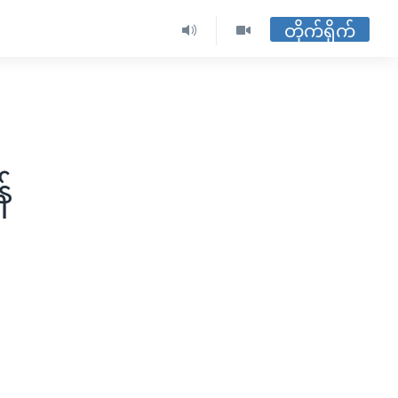
တိုက်ရိုက်
်