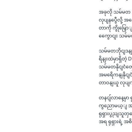
အခုလို သမ်မတ P
လုပျနပွေီလို့ အ
တာကို ကွိုမြှ
ကွေောငျး သမ်မ
သမ်မတဘိုငျဒနျ
ရိနျးထဲမှာရှိတဲ့
သမ်မတနိုငျငံတှေ
အမရေိကနျနိုငျ
တာဝနျယူ လုပျကိ
တနငျ်လာနေ့မှာ
ကွညောမယ့ျ အကွေ
ရုရှားပွညျသူတှ
အရ ရုရှားရဲ့ အ