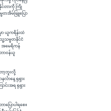
ုင်တာကို ကြို
သမ္မတအိမ်ဖြူပြော
မှာ ယူကရိန်းထဲ
သူ့သမ္မတနိုင်ငံ
ို့ အမေရိကန်
ာ တာဝန်ယူ
ာ့ဘူးလို့
်္လာနေ့ ရုရှား
ောင်းအရ ရုရှား
ိုတာပြောပါရစေ။