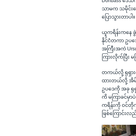
Donbass ဒေသက အ
သာမက သမိုင်းကြ
ပြောသွားတာပါ။
ယူကရိန်းကနေ ခွဲ
နိုင်ငံတကာ ဥပဒ
အကြီးအကဲ Ursul
ကြားလိုက်ပြီး 
တကယ်လို့ ရုရှား
ထားတယ်လို့ အိမ်
ဥပဒေကို အခု ရု
ကိ မကြာခင်မှာပ
ကရိန်းကို ဝင်တို
ဖြစ်ကြောင်းလည