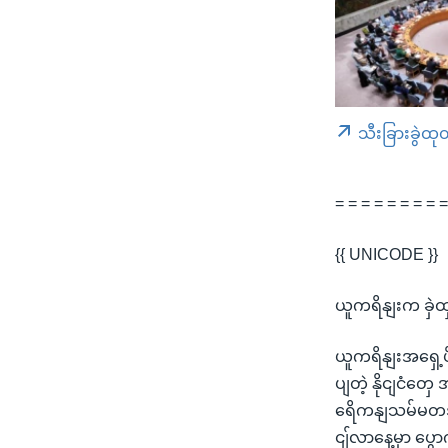
သီးခြားခွဲထု
= = = = = = = = 
{{ UNICODE }}
ယူကရိနျးက ခှဲ
ယူကရိနျးအရှေ့ပ
ပျတဲ့ နိုငျငံတှ
ရေိကနျသမ်မတအိ
ငျ်လာနေ့မှာ ပွ