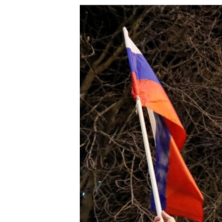
သုတပဒေသာ အင်္ဂလိပ်စာ
အ
ညွန်း
စာမျက်နှာ
သို့
ကျော်
ကြည့်
ရန်
ရှာဖွေ
ရန်
နေရာ
သို့
ကျော်
ရန်