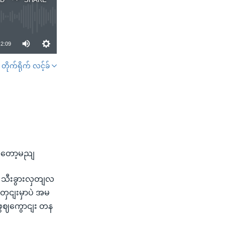
2:09
တိုက်ရိုက် လင့်ခ်
SHARE
ယူတော့မညျ
ု သီးခွားလှတျလ
အတှငျးမှာပဲ အမ
ဖွဈကွောငျး တန