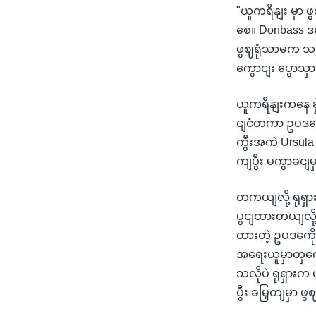
"ယူကရိနျး မှာ
စေ။ Donbass ဒ
ဖွဈရုံသာမက သမ
ကွောငျး ပွောသှ
ယူကရိနျးကနေ ခှ
ငျငံတကာ ဥပဒကေ
ကွီးအကဲ Ursula 
ကျပွီး မကွာခငျ
တကယျလို့ ရုရှာ
ပွငျထားတယျလို့
ထားတဲ့ ဥပဒကေို
အရေးယူမှာတှကေ
သလိုပဲ ရုရှားက 
ပွီး ခမြှတျမှာ