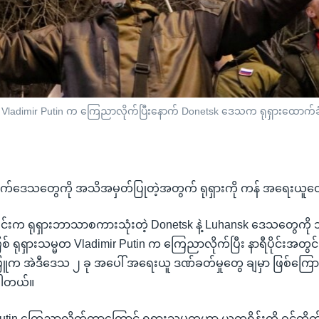
မတ Vladimir Putin က ကြေညာလိုက်ပြီးနောက် Donetsk ဒေသက ရုရှားထောက်ခံသ
ထွက်ဒေသတွေကို အသိအမှတ်ပြုတဲ့အတွက် ရုရှားကို ကန် အရေးယူတ
ိုင်းက ရုရှားဘာသာစကားသုံးတဲ့ Donetsk နဲ့ Luhansk ဒေသတွေကို
ဖြစ် ရုရှားသမ္မတ Vladimir Putin က ကြေညာလိုက်ပြီး နာရီပိုင်းအတွင
ူက အဲဒီဒေသ ၂ ခု အပေါ် အရေးယူ ဒဏ်ခတ်မှုတွေ ချမှာ ဖြစ်ကြောင်
ပါတယ်။
tin ကြေညာလိုက်တာကြောင့် ရုရှားသမ္မတဟာ ယူကရိန်းကို ဝင်တိုက်ခို