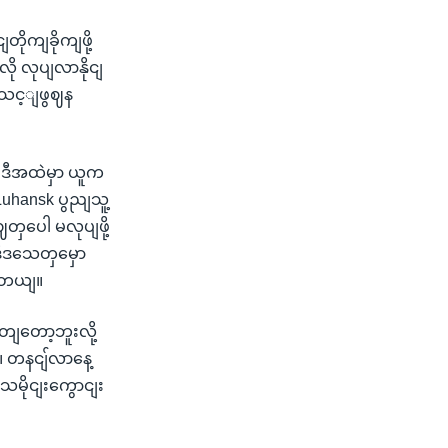
ုကျခိုကျဖို့
လို လုပျလာနိုငျ
အသင့ျဖွဈန
 ဒီအထဲမှာ ယူက
 Luhansk ပွညျသူ့
ဈတှပေါ မလုပျဖို့
ဒီဒသေတှမှော
ပါတယျ။
ျတော့ဘူးလို့
။ တနငျ်လာနေ့
သမိုငျးကွောငျး