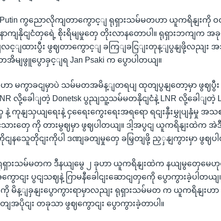
utin ကွညောလိုကျတာကွောင့ျ ရုရှားသမ်မတဟာ ယူကရိနျးကို ဝငျတိ
နောကျနိုငျငံတှရေဲ့ စိုးရိမျမှုတှေ တိုးလာနတောပါ။ ရုရှားဘကျက အခု
ောျလင့ျထားပွီး ဖွဈတာကွောင့ျ ခကြျခငြျးတုန့ျပွနျဖို့လညျး 
တအိမျဖွူပွောခှင့ျရ Jan Psaki က ပွောပါတယျ။
ဟာ မကွာခငျမှာပဲ သမ်မတအမိန့ျတရပျ ထုတျပွနျတော့မှာ ဖွဈပွီး
 DNR လို့ခေါျတဲ့ Donetsk ပွညျသူ့သမ်မတနိုငျငံနဲ့ LNR လို့ခေါျတဲ့
 နဲ့ ကုနျသှယျရေးနဲ့ ငှရေေးကွေးရေးအရရော ရငျးနှီးမွှုပျနှံမှု အသ
ငံသားတှေ ကို တားမွဈမှာ ဖွဈပါတယျ။ ဒါ့အပွငျ ယူကရိနျးထဲက အဲ
ုငျနသေူတိုငျးကိုပါ ဒဏျခတျမှုတှေ ခမြှတျဖို့ ညှှနျကွားမှာ ဖွဈ
 ရုရှားသမ်မတက ဒီနယျမွေ ၂ ခုဟာ ယူကရိနျးထဲက နယျမွတှေမေဟုတ
ာငျး ပွငျသဈနဲ့ ဂြာမနီခေါငျးဆောငျတှကေို ပွောကွားခဲ့ပါတယျ
ကေို မိန့ျခှနျးပွောကွားရာမှာလညျး ရုရှားသမ်မတ က ယူကရိနျးဟာ 
စိတျအပိုငျး တခုသာ ဖွဈကွောငျး ပွောကွားခဲ့တာပါ။