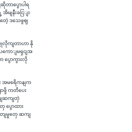
ဆိုတာပွောပါရ
 အိမျနီးခငြျး
နတေဲ့ ဒသေဖွဈ
ွုလိုကျတာဟာ နို
ရောပကောျမရှငျအ
က ပွောကွားလို
လညျး အမရေိကနျက
ာဖို့ ကတိပေး
ာကျဆကျတှဲ
ှေ ပွောထား
ျခတျမှုတှေ ဆကျ