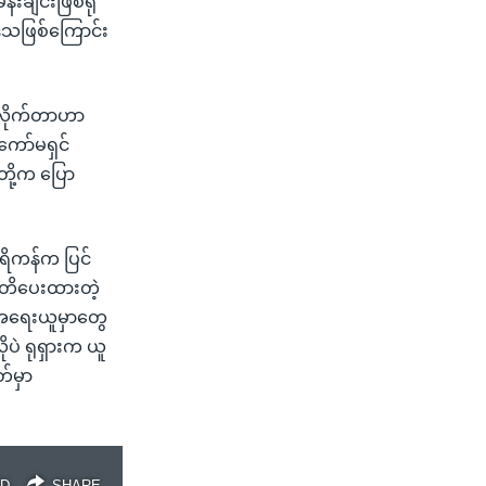
ချင်းဖြစ်ရုံ
ေသဖြစ်ကြောင်း
ြုလိုက်တာဟာ
ကော်မရှင်
ို့က ပြော
ေရိကန်က ပြင်
 ကတိပေးထားတဲ့
 အရေးယူမှာတွေ
ပဲ ရုရှားက ယူ
တ်မှာ
D
SHARE