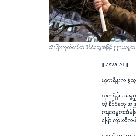
သီးခြားလွတ်လပ်တဲ့ နိုင်ငံတွေအဖြစ် ရုရှားသမ္
[[ ZAWGYI ]]
ယူကရိန်းက ခွဲ
ယူကရိန်းအရှေ့ပ
တဲ့ နိုင်ငံတွေ အ
ကန်သမ္မတအိမ်ဖြ
ပြောကြားလိုက်
အခုလို သမ္မတ Pu