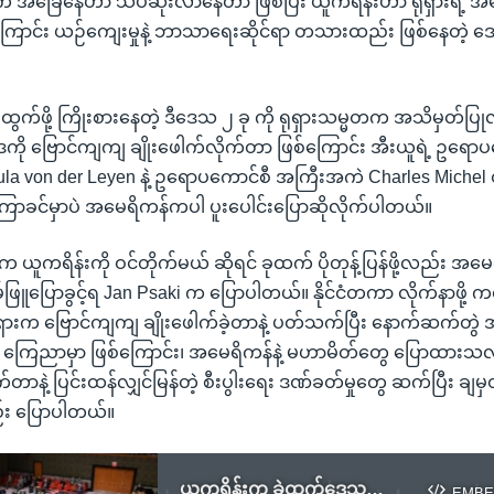
ခြေနေဟာ သိပ်ဆိုးလာနေတာ ဖြစ်ပြီး ယူကရိန်းဟာ ရုရှားရဲ့ အိမ်နီး
ောင်း ယဉ်ကျေးမှုနဲ့ ဘာသာရေးဆိုင်ရာ တသားထည်း ဖြစ်နေတဲ့ ဒ
ထွက်ဖို့ ကြိုးစားနေတဲ့ ဒီဒေသ ၂ ခု ကို ရုရှားသမ္မတက အသိမှတ်ပ
ေကို ဗြောင်ကျကျ ချိုးဖေါက်လိုက်တာ ဖြစ်ကြောင်း အီးယူရဲ့ ဥရောပ
a von der Leyen နဲ့ ဥရောပကောင်စီ အကြီးအကဲ Charles Michel တ
မကြာခင်မှာပဲ အမေရိကန်ကပါ ပူးပေါင်းပြောဆိုလိုက်ပါတယ်။
က ယူကရိန်းကို ဝင်တိုက်မယ် ဆိုရင် ခုထက် ပိုတုန့်ပြန်ဖို့လည်း အမ
ဖြူပြောခွင့်ရ Jan Psaki က ပြောပါတယ်။ နိုင်ငံတကာ လိုက်နာဖို့
ရှားက ဗြောင်ကျကျ ချိုးဖေါက်ခဲ့တာနဲ့ ပတ်သက်ပြီး နောက်ဆက်တွဲ
ဲ ကြေညာမှာ ဖြစ်ကြောင်း၊ အမေရိကန်နဲ့ မဟာမိတ်တွေ ပြောထားသလို
က်တာနဲ့ ပြင်းထန်လျှင်မြန်တဲ့ စီးပွါးရေး ဒဏ်ခတ်မှုတွေ ဆက်ပြီး ချမှ
်း ပြောပါတယ်။
ယူကရိန်းက ခွဲထွက်ဒေသတွေကို အသိအမှတ်ပြုတဲ့အတွက် ရုရှားကို ကန် အရေးယူတော့မည်
EMBE