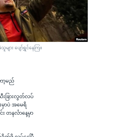
ူများ ပျော်ရွှင်နေကြ။
ော့မည်
 သီးခြားလွတ်လပ်
်းမှာပဲ အမေရိ
း တနင်္လာနေ့မှာ
က်ဖို့ လုပ်နေပြီ