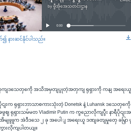
by
ဗွီအိုအေသတင်းဌာန
No media source currently available
0:00
တ်၍ နားဆင်နိုင်ပါသည်။
EMBED
=
ထှကျဒသေတှကေို အသိအမှတျပွုတဲ့အတှကျ ရုရှားကို ကနျ အရေး
ိုငျးက ရုရှားဘာသာစကားသုံးတဲ့ Donetsk နဲ့ Luhansk ဒသေတှကေိ
ေ အဖွဈ ရုရှားသမ်မတ Vladimir Putin က ကွညောလိုကျပွီး နာရီပိုငျး
မျဖွူက အဲဒီဒသေ ၂ ခု အပေါျ အရေးယူ ဒဏျခတျမှုတှေ ခမြှာ 
ောကွားလိုကျပါတယျ။