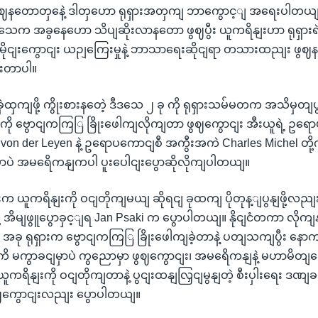
 ဖွဈနတောတှနေဲ့ ဒါတှဟော ရုရှားအတှကျ ဘာကွောင့ျ အရေးပါတယျ
သေက အခွနေဟော သိပျဆိုးလာနတော ဖွဈပွီး ယူကရိနျးဟာ ရုရှားရဲ့
ိုငျးကွောငျး ယဉျကြေးမှုနဲ့ ဘာသာရေးဆိုငျရာ တသားထညျး ဖွဈ
ားတာပါ။
ဲထှကျဖို့ ကွိုးစားနတေဲ့ ဒီဒသေ ၂ ခု ကို ရုရှားသမ်မတက အသိမှတျပ
ို ဗွောငျကကြြ ခြိုးဖေါကျလိုကျတာ ဖွဈကွောငျး အီးယူရဲ့ ဥ
von der Leyen နဲ့ ဥရောပကောငျစီ အကွီးအကဲ Charles Michel တို့
မှာပဲ အမရေိကနျကပါ ပူးပေါငျးပွောဆိုလိုကျပါတယျ။
းက ယူကရိနျးကို ဝငျတိုကျမယျ ဆိုရငျ ခုထကျ ပိုတုန့ျပွနျဖို့
 အိမျဖွူပွောခှင့ျရ Jan Psaki က ပွောပါတယျ။ နိုငျငံတကာ လိုကျန
 အခု ရုရှားက ဗွောငျကကြြ ခြိုးဖေါကျခဲ့တာနဲ့ ပတျသကျပွီး နေ
ိ မကွာခငျမှာပဲ ကွညောမှာ ဖွဈကွောငျး၊ အမရေိကနျနဲ့ မဟာမိတျတ
ယူကရိနျးကို ဝငျတိုကျတာနဲ့ ပွငျးထနျလြှငျမွနျတဲ့ စီးပှါးရေး ဒဏ
 ဖွဈကွောငျးလညျး ပွောပါတယျ။