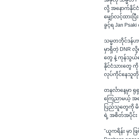
လို့ အနောက်နိုင်
မျှော်လင့်ထားပြ
ခွင့်ရ Jan Psa
သမ္မတဘိုင်ဒန်ဟာ
မှာရှိတဲ့ DNR လို
တွေ နဲ့ ကုန်သွယ်
နိုင်ငံသားတွေ 
လုပ်ကိုင်နေသူတို
တနင်္လာနေ့မှာ 
ကြေညာမယ့် အကြော
ပြည်သူတွေကို မိ
ရဲ့ အစိတ်အပိုင်
"ယူကရိန်း မှာ