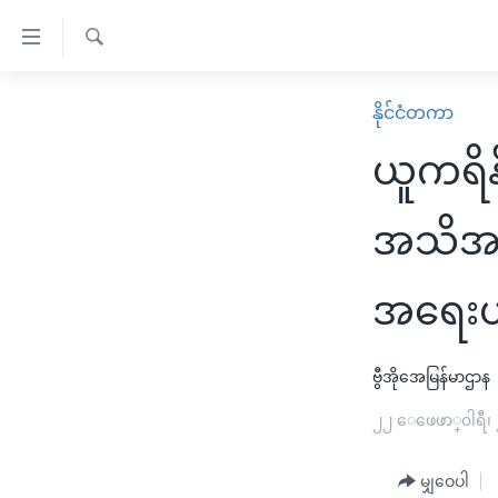
သုံး
ရ
ရှာဖွေ
လွယ်ကူ
မူလစာမျက်နှာ
နိုင်ငံတကာ
ရ
စေ
မြန်မာ
လာ
ယူကရိန
သည့်
ဒ်
ကမ္ဘာ့သတင်းများ
Link
ဗွီဒီယို
နိုင်ငံတကာ
အသိအမှ
များ
သတင်းလွတ်လပ်ခွင့်
အမေရိကန်
ပင်မ
အရေးယ
ရပ်ဝန်းတခု လမ်းတခု အလွန်
တရုတ်
အကြောင်းအရာ
အင်္ဂလိပ်စာလေ့လာမယ်
အစ္စရေး-ပါလက်စတိုင်း
သို့
ဗွီအိုအေမြန်မာဌာန
အပတ်စဉ်ကဏ္ဍများ
အမေရိကန်သုံးအီဒီယံ
ကျော်
ကြည့်
ရေဒီယိုနှင့်ရုပ်သံ အချက်အလက်များ
၂၂ ေဖေဖာ္၀ါရီ၊
မကြေးမုံရဲ့ အင်္ဂလိပ်စာ
ရေဒီယို
ရန်
ရေဒီယို/တီဗွီအစီအစဉ်
ရုပ်ရှင်ထဲက အင်္ဂလိပ်စာ
တီဗွီ
ပင်မ
မျှဝေပါ