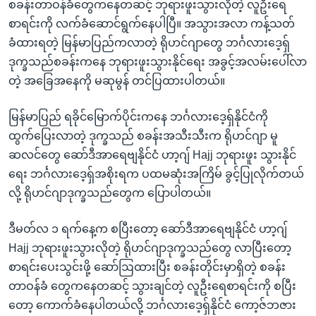
စခန်းတာဝန်ခံတွေကနေတဆင့် ဘုရားဖူးသွားလိုတဲ့ လူဦးရေ
စာရင်းကို လက်ခံဆောင်ရွက်နေပါပြီ။ အသွားအလာ ကန့်သတ်
ခံထားရတဲ့ မြန်မာပြည်ကလာတဲ့ ရိုဟင်ဂျာတွေ ဘင်္ဂလားဒေ့ရှ်
ဒုက္ခသည်စခန်းကနေ ဘုရားဖူးသွားနိုင်ရေး အခွင့်အလမ်းပေါ်လာ
တဲ့ အခြေအနေကို မဆုမွန် တင်ပြထားပါတယ်။
မြန်မာပြည် ရခိုင်မြောက်ပိုင်းကနေ ဘင်္ဂလားဒေ့ရှ်နိုင်ငံကို
ထွက်ပြေးလာတဲ့ ဒုက္ခသည် စခန်းအသီးသီးက ရိုဟင်ဂျာ မူ
ဆလင်တွေ ဆော်ဒီအာရေဗျနိုင်ငံ ဟာ့ဂျ် Hajj ဘုရားဖူး သွားနိုင်
ရေး ဘင်္ဂလားဒေ့ရှ်အစိုးရက ပထမဆုံးအကြိမ် ခွင့်ပြုလိုက်တယ်
လို့ ရိုဟင်ဂျာဒုက္ခသည်တွေက ပြောပါတယ်။
ဒီမတ်လ ၁ ရက်နေ့က စပြီးတော့ ဆော်ဒီအာရေဗျနိုင်ငံ ဟာ့ဂျ်
Hajj ဘုရားဖူးသွားလိုတဲ့ ရိုဟင်ဂျာဒုက္ခသည်တွေ လာပြီးတော့
စာရင်းပေးသွင်းဖို့ ဆော်ဩထားပြီး စခန်းတိုင်းမှာရှိတဲ့ စခန်း
တာဝန်ခံ တွေကနေတဆင့် သွားချင်တဲ့ လူဦးရေစာရင်းကို စပြီး
တော့ ကောက်ခံနေပါတယ်လို့ ဘင်္ဂလားဒေ့ရှ်နိုင်ငံ ကော့ဇ်ဘဇား