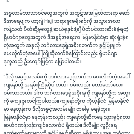
အစ္စလာမ်ဘာသာဝင်တွေအတွက် အထွဋ်အအမြတ်ထားရာ ဆော်
ဒီအာရေဗျက ဟာ့ဂျ် Hajj ဘုရားဖူးခရီးစဉ်ကို အသွားအလာ
ကန့်သတ် ပိတ်ဆို့မှုတွေနဲ့ ဆယ်စုနှစ်နဲ့ချီ ပိတ်ပင်တားဆီးခံခဲ့ရတဲ့
ရိုဟင်ဂျာတွေအတွက် ဒီအခွင့်အရေးက မြန်မာနိုင်ငံမှာ ဆုံးရှုံးခဲ့ရ
တဲ့အတွက် အခုလို ဘင်္ဂလားဒေ့ရှ်အစိုးရဘက်က ခွင့်ပြုချက်
ပေးလိုက်တဲ့အပေါ် ကြိုဆိုလက်ခံကြောင်းလည်း ရိုဟင်ဂျာ
ဒုက္ခသည် ဦးကျော်မြင့်က ပြောပါတယ်။
"ဒီလို အခွင့်အလမ်းကို ဘင်္ဂလားဒေ့ရှ်ဘက်က ပေးလိုက်တဲ့အပေါ်
ကျနော်တို့ အရမ်းကြိုဆိုပါတယ်။ ဝမ်းလည်း တော်တော်လေး
ဝမ်းသာတယ်။ ဒါက ဘင်္ဂလားဒေ့ရှ်အစိုးရကို ကျနော်တို့က အထူး
ကို ကျေးဇူးတင်ကြပါတယ်။ ကျနော်တို့က ကိုယ့်နိုင်ငံ မြန်မာနိုင်ငံ
မှာ နေတုန်းက ဒီလိုအခွင့်အလမ်းမျိုး တခါမှ မရခဲ့ဘူး။
မြန်မာနိုင်ငံမှာ နေတုန်းကလည်း ကျနော်တို့ဆီကနေ သွားခွင့်ရတာ
ဆယ်ဂဏန်းဝန်းကျင်လောက်ပဲ ရှိတယ်။ ဒီလိုမျိုး လူဦးရေ
တော်တော်များများကို ခွင့်ပြုမယ်ဆိုတာ မရှိခဲ့ဘူး။ အခု ဘင်္ဂလား