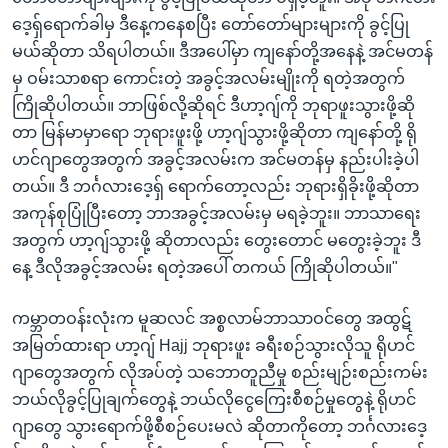
ဒေ့ရှ်ရောက်ခါမှ ဒီနေ့ကနေစပြီး တော်တော်များများကို ခွင့်ပြု
မယ်ဆိုတာ သိရပါတယ်။ ဒီအပေါ်မှာ ကျနော်တို့အနေနဲ့ အင်မတန်
မှ ဝမ်းသာစရာ ကောင်းတဲ့ အခွင့်အလမ်းမျိုးကို ရတဲ့အတွက်
ကြိုဆိုပါတယ်။ ဘာဖြစ်လို့ဆိုရင် ဒီဟာ့ဂျ်ကို ဘုရာဖူးသွားဖို့ဆို
တာ မြန်မာမှာရော ဘုရားဖူးဖို့ ဟာ့ဂျ်သွားဖို့ဆိုတာ ကျနော်တို့ ရို
ဟင်ဂျာတွေအတွက် အခွင့်အလမ်းက အင်မတန်မှ နည်းပါးခဲ့ပါ
တယ်။ ဒီ ဘင်္ဂလားဒေ့ရှ် ရောက်တော့လည်း ဘုရားရှိခိုးဖို့ဆိုတာ
အကုန်စုပြုံပြီးတော့ ဘာအခွင့်အလမ်းမှ မရခဲ့ဘူး။ ဘာသာရေး
အတွက် ဟာ့ဂျ်သွားဖို့ ဆိုတာလည်း တွေးတောင် မတွေးခဲ့ဘူး ဒီ
နေ့ ဒီလိုအခွင့်အလမ်း ရတဲ့အပေါ် တကယ် ကြိုဆိုပါတယ်။"
ကမ္ဘာတဝန်းလုံးက မူဆလင် အစ္စလာမ်ဘာသာဝင်တွေ အထွဋ်
အမြတ်ထားရာ ဟာ့ဂျ် Hajj ဘုရားဖူး ခရီးစဉ်သွားလိုသူ ရိုဟင်
ဂျာတွေအတွက် လိုအပ်တဲ့ သဘောတူညီမှု စည်းမျဉ်းစည်းကမ်း
ဘယ်လိုခွင့်ပြုချက်တွေနဲ့ ဘယ်လိုငွေကြေးစီစဉ်မှုတွေနဲ့ ရိုဟင်
ဂျာတွေ သွားရောက်ဖို့စီစဉ်ပေးမလဲ ဆိုတာကိုတော့ ဘင်္ဂလားဒေ့