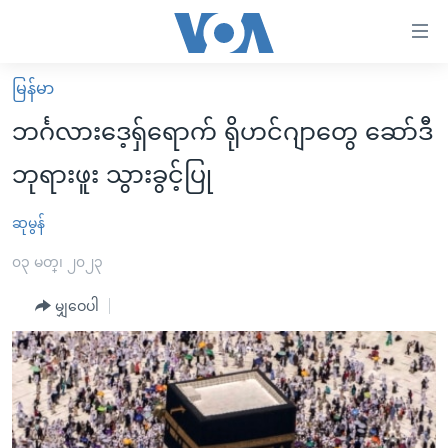
သုံး
ရ
လွယ်ကူ
မြန်မာ
မူလစာမျက်နှာ
စေ
ဘင်္ဂလားဒေ့ရှ်ရောက် ရိုဟင်ဂျာတွေ ဆော်ဒီ
မြန်မာ
သည့်
ဘုရားဖူး သွားခွင့်ပြု
ကမ္ဘာ့သတင်းများ
Link
ဗွီဒီယို
နိုင်ငံတကာ
ဆုမွန်
များ
သတင်းလွတ်လပ်ခွင့်
အမေရိကန်
၀၃ မတ္၊ ၂၀၂၃
ပင်မ
ရပ်ဝန်းတခု လမ်းတခု အလွန်
တရုတ်
အကြောင်းအရာ
မျှဝေပါ
သို့
အင်္ဂလိပ်စာလေ့လာမယ်
အစ္စရေး-ပါလက်စတိုင်း
ကျော်
အပတ်စဉ်ကဏ္ဍများ
အမေရိကန်သုံးအီဒီယံ
ကြည့်
ရေဒီယိုနှင့်ရုပ်သံ အချက်အလက်များ
မကြေးမုံရဲ့ အင်္ဂလိပ်စာ
ရေဒီယို
ရန်
ပင်မ
ရေဒီယို/တီဗွီအစီအစဉ်
ရုပ်ရှင်ထဲက အင်္ဂလိပ်စာ
တီဗွီ