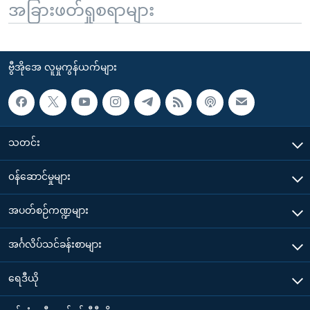
အခြားဖတ်ရှုစရာများ
ဗွီအိုအေ လူမှုကွန်ယက်များ
သတင်း
၀န်ဆောင်မှုများ
အပတ်စဉ်ကဏ္ဍများ
အင်္ဂလိပ်သင်ခန်းစာများ
ရေဒီယို