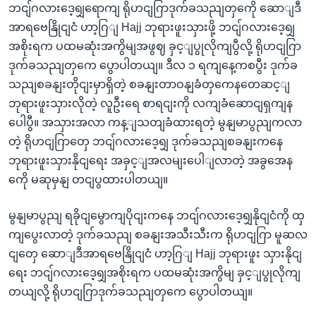
ဘငျ်ဂလားဒေ့ရျှရောကျ ရိုဟငျဂြာဒုက်ခသညျတှကေို ဆောျဒီ
အာရဗေနြိုငျငံ ဟာ့ဂြျ Hajj ဘုရားဖူးသှားဖို့ ဘငျ်ဂလားဒေ့ရျှ
အစိုးရက ပထမဆုံးအကွိမျအဖွဈ ခှင့ျပွုလိုကျပွီလို့ ရိုဟငျဂြာ
ဒုက်ခသညျတှကေ ပွောပါတယျ။ ဒီလ ၁ ရကျနေ့ကစပွီး ဒုက်ခ
သညျစခနျးတိုငျးမှာရှိတဲ့ စခနျးတာဝနျခံတှကေနတေဆင့ျ
ဘုရားဖူးသှားလိုတဲ့ လူဦးရေ စာရငျးကို လကျခံဆောငျရှကျန
ပေါပွီ။ အသှားအလာ ကန့ျသတျခံထားရတဲ့ မွနျမာပွညျကလာ
တဲ့ ရိုဟငျဂြာတှေ ဘငျ်ဂလားဒေ့ရျှ ဒုက်ခသညျစခနျးကနေ
ဘုရားဖူးသှားနိုငျရေး အခှင့ျအလမျးပေါျလာတဲ့ အခွအေန
ကေို မဆုမှနျ တငျပွထားပါတယျ။
မွနျမာပွညျ ရခိုငျမွောကျပိုငျးကနေ ဘငျ်ဂလားဒေ့ရျှနိုငျငံကို ထှ
ကျပွေးလာတဲ့ ဒုက်ခသညျ စခနျးအသီးသီးက ရိုဟငျဂြာ မူဆလ
ငျတှေ ဆောျဒီအာရဗေနြိုငျငံ ဟာ့ဂြျ Hajj ဘုရားဖူး သှားနိုငျ
ရေး ဘငျ်ဂလားဒေ့ရျှအစိုးရက ပထမဆုံးအကွိမျ ခှင့ျပွုလိုကျ
တယျလို့ ရိုဟငျဂြာဒုက်ခသညျတှကေ ပွောပါတယျ။