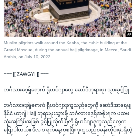
အ
သုတပဒေသာ အင်္ဂလိပ်စာ
ညွန်း
Learning English
စာမျက်နှာ
သို့
ဗွီအိုအေ လူမှုကွန်ယက်များ
ကျော်
ကြည့်
Muslim pilgrims walk around the Kaaba, the cubic building at the
Grand Mosque, during the annual hajj pilgrimage, in Mecca, Saudi
ရန်
ဘာသာစကားများ
Arabia, on July 10, 2022.
ရှာဖွေ
ရန်
=== [[ ZAWGYI ]] ===
နေရာ
သို့
ဘင်္ဂလားဒေ့ရှ်ရောက် ရိုဟင်ဂျာတွေ ဆော်ဒီဘုရားဖူး သွားခွင့်ပြု
ကျော်
ရန်
ဘင်္ဂလားဒေ့ရှ်ရောက် ရိုဟင်ဂျာဒုက္ခသည်တွေကို ဆော်ဒီအာရေဗျ
နိုင်ငံ ဟာ့ဂျ် Hajj ဘုရားဖူးသွားဖို့ ဘင်္ဂလားဒေ့ရှ်အစိုးရက ပထမ
ဆုံးအကြိမ်အဖြစ် ခွင့်ပြုလိုက်ပြီလို့ ရိုဟင်ဂျာဒုက္ခသည်တွေက
ပြောပါတယ်။ ဒီလ ၁ ရက်နေ့ကစပြီး ဒုက္ခသည်စခန်းတိုင်းမှာရှိတဲ့