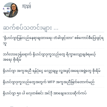
ဆုမွန်
ဆက်စပ်သတင်းများ ...
"ရိုဟင်ဂျာပြန်လည်နေရာချထားရေး တံခါးဖွင့်ထား" စစ်ကောင်စီပြောခွင့်ရ
သူ
ဘင်္ဂလားဒေ့ရှ်ရောက် ရိုဟင်ဂျာဒုက္ခသည်တွေ ရိက္ခာလျော့ချခံရမယ့်
အရေး စိုးရိမ်
ရိုဟင်ဂျာ အကူအညီ ရန်ပုံငွေ လျှော့ချမှု လူ့အခွင့်အရေးအဖွဲ့တွေ စိုးရိမ်
ရိုဟင်ဂျာဒုက္ခသည်တွေအတွက် WFP အကူအညီဖြတ်တောက်မည်
ရိုဟင်ဂျာ ၅၀ ပါ လှေတစ်စင်း အင်ဒို အာချေးဒေသဆိုက်ကပ်