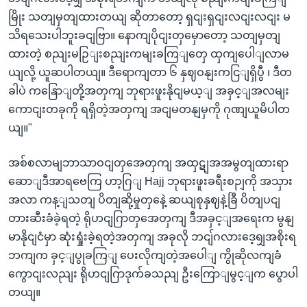
မြိုး သတျမှတျထားတယျ ဆိုတာတော့ ရှငျးရှငျးလငျးလငျး မ
သိရသေးပါဘူးခငျဗြာ။ နောကျပိုငျးတှမှောတော့ သတျမှတျ
ထားတဲ့ စညျးမဉြျးစညျးကမျးခကြျတှေ ထှကျပေါျလာမ
ယျလို့ ယူဆပါတယျ။ ဒီရောကျတာ ၆ နှဈဝနျးကငြျရှိပွီ ၊ ဒီတ
ခါပဲ ကနြောျတို့အတှကျ ဘုရားဖူးနိုငျမယ့ျ အခှင့ျအလမျး
ကောငျးတခုကို ရရှိတဲ့အတှကျ အငျမတနျမှကို ဂုဏျယူမိပါတ
ယျ။"
အစ်စလာမျဘာသာဝငျတှအေတှကျ အထှဋျအအမွတျထားရာ
ဆောျဒီအာရဗေကြ ဟာ့ဂြျ Hajj ဘုရားဖူးခရီးစဉျကို အသှား
အလာ ကန့ျသတျ ပိတျဆို့မှုတှနေဲ့ ဆယျစုနှဈနဲ့ခြီ ပိတျပငျ
တားဆီးခံခဲ့ရတဲ့ ရိုဟငျဂြာတှအေတှကျ ဒီအခှင့ျအရေးက မွနျ
မာနိုငျငံမှာ ဆုံးရှုံးခဲ့ရတဲ့အတှကျ အခုလို ဘငျ်ဂလားဒေ့ရျှအစိုးရ
ဘကျက ခှင့ျပွုခကြျ ပေးလိုကျတဲ့အပေါျ ကွိုဆိုလကျခံ
ကွောငျးလညျး ရိုဟငျဂြာဒုက်ခသညျ ဦးကြောျမွင့ျက ပွောပါ
တယျ။