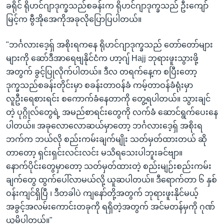
ခရိုင် ရိုဟင်ဂျာဒုက္ခသည်စခန်းက ရိုဟင်ဂျာဒုက္ခသည် ဦးကျော်
မြင့်က ဗွီအိုအေကိုအခုလိုပြောပြပါတယ်။
"ဘင်္ဂလားဒေ့ရှ် အစိုးရကနေ ရိုဟင်ဂျာဒုက္ခသည် တော်တော်များ
များကို ဆော်ဒီအာရေဗျနိုင်ငံက ဟာ့ဂျ် Hajj ဘုရားဖူးသွားဖို့
အတွက် ခွင့်ပြုလိုက်ပါတယ်။ ဒီလ တရက်နေ့က စပြီးတော့
ဒုက္ခသည်စခန်းတိုင်းမှာ စခန်းတာဝန်ခံ ကမ့်တာဝန်ခံရုံးမှာ
လူဦးရေစားရင်း စကောက်ခံနေတာကို တွေ့ရပါတယ်။ သွားချင်
တဲ့ ပုဂ္ဂိုလ်တွေရဲ့ အမည်စာရင်းတွေကို လက်ခံ ဆောင်ရွက်ပေးနေ
ပါတယ်။ အခုလောလောဆယ်မှာတော့ ဘင်္ဂလားဒေ့ရှ် အစိုးရ
ဘက်က ဘယ်လို စည်းကမ်းချက်မျိုး သတ်မှတ်ထားတယ် ဆို
တာတော့ ရှင်းရှင်းလင်းလင်း မသိရသေးပါဘူးခင်ဗျာ။
နောက်ပိုင်းတွေမှာတော့ သတ်မှတ်ထားတဲ့ စည်းမျဉ်းစည်းကမ်း
ချက်တွေ ထွက်ပေါ်လာမယ်လို့ ယူဆပါတယ်။ ဒီရောက်တာ ၆ နှစ်
ဝန်းကျင်ရှိပြီ ၊ ဒီတခါပဲ ကျနော်တို့အတွက် ဘုရားဖူးနိုင်မယ့်
အခွင့်အလမ်းကောင်းတခုကို ရရှိတဲ့အတွက် အင်မတန်မှကို ဂုဏ်
ယူမိပါတယ်။"