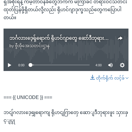
ရှ်အစိုးရနဲ့ ကမ့်တာဝန်ခံတွေဘက်က မကြာခင် တရားဝင်သတင်း
ထုတ်ပြန်ဖို့ရှိတယ်လို့လည်း ရိုဟင်ဂျာဒုက္ခသည်တွေကပြောပါ
တယ်။
ဘင်္ဂလားဒေ့ရှ်ရောက် ရိုဟင်ဂျာတွေ ဆော်ဒီဘုရားဖူး သွားခွင့်ပြု
by
ဗွီအိုအေသတင်းဌာန
No media source currently available
0:00
4:00
တိုက်ရိုက် လင့်ခ်
=== {{ UNICODE }} ===
ဘငျ်ဂလားဒေ့ရျှရောကျ ရိုဟငျဂြာတှေ ဆောျဒီဘုရားဖူး သှားခှ
င့ျပွု