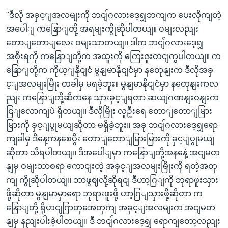
"ဒီလို အခှင့ျအလမျးကို ဘငျ်ဂလားဒေ့ရျှဘကျက ပေးလိုကျတဲ့
အပေါျ ကနြောျတို့ အရမျးကွိုဆိုပါတယျ။ ဝမျးလညျး
တောျတောျလေး ဝမျးသာတယျ။ ဒါက ဘငျ်ဂလားဒေ့ရျှ
အစိုးရကို ကနြောျတို့က အထူးကို ကြေးဇူးတငျကွပါတယျ။ က
နြောျတို့က ကိုယ့ျနိုငျငံ မွနျမာနိုငျငံမှာ နတေုနျးက ဒီလိုအခှ
င့ျအလမျးမြိုး တခါမှ မရခဲ့ဘူး။ မွနျမာနိုငျငံမှာ နတေုနျးကလ
ညျး ကနြောျတို့ဆီကနေ သှားခှင့ျရတာ ဆယျဂဏနျးဝနျးက
ငြျလောကျပဲ ရှိတယျ။ ဒီလိုမြိုး လူဦးရေ တောျတောျမြား
မြားကို ခှင့ျပွုမယျဆိုတာ မရှိခဲ့ဘူး။ အခု ဘငျ်ဂလားဒေ့ရျှရော
ကျခါမှ ဒီနေ့ကနစေပွီး တောျတောျမြားမြားကို ခှင့ျပွုမယျ
ဆိုတာ သိရပါတယျ။ ဒီအပေါျမှာ ကနြောျတို့အနနေဲ့ အငျမတ
နျမှ ဝမျးသာစရာ ကောငျးတဲ့ အခှင့ျအလမျးမြိုးကို ရတဲ့အတှ
ကျ ကွိုဆိုပါတယျ။ ဘာဖွဈလို့ဆိုရငျ ဒီဟာ့ဂြျကို ဘုရာဖူးသှား
ဖို့ဆိုတာ မွနျမာမှာရော ဘုရားဖူးဖို့ ဟာ့ဂြျသှားဖို့ဆိုတာ က
နြောျတို့ ရိုဟငျဂြာတှအေတှကျ အခှင့ျအလမျးက အငျမတ
နျမှ နညျးပါးခဲ့ပါတယျ။ ဒီ ဘငျ်ဂလားဒေ့ရျှ ရောကျတော့လညျး