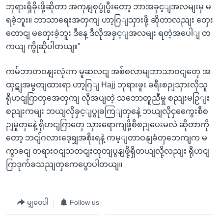
ဘုရားရှိခိုးဖို့ဆိုတာ အကုနျစုပွုံပွီးတော့ ဘာအခှင့ျအလမျးမှ မ
ရခဲ့ဘူး။ ဘာသာရေးအတှကျ ဟာ့ဂြျသှားဖို့ ဆိုတာလညျး တှေး
တောငျ မတှေးခဲ့ဘူး ဒီနေ့ ဒီလိုအခှင့ျအလမျး ရတဲ့အပေါျ တ
ကယျ ကွိုဆိုပါတယျ။"
ကမ်ဘာတဝနျးလုံးက မူဆလငျ အစ်စလာမျဘာသာဝငျတှေ အ
ထှဋျအမွတျထားရာ ဟာ့ဂြျ Hajj ဘုရားဖူး ခရီးစဉျသှားလိုသူ
ရိုဟငျဂြာတှအေတှကျ လိုအပျတဲ့ သဘောတူညီမှု စညျးမဉြျး
စညျးကမျး ဘယျလိုခှင့ျပွုခကြျတှနေဲ့ ဘယျလိုငှကွေေးစီစ
ဉျမှုတှနေဲ့ ရိုဟငျဂြာတှေ သှားရောကျဖို့စီစဉျပေးမလဲ ဆိုတာကို
တော့ ဘငျ်ဂလားဒေ့ရျှအစိုးရနဲ့ ကမ့ျတာဝနျခံတှဘေကျက မ
ကွာခငျ တရားဝငျသတငျးထုတျပွနျဖို့ရှိတယျလို့လညျး ရိုဟငျ
ဂြာဒုက်ခသညျတှကေပွောပါတယျ။
မျှဝေပါ
Follow us