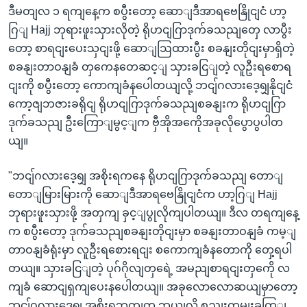
ဒီမတျလ ၁ ရကျနေ့က စပွီးတော့ ဆောျဒီအာရဗေနြိုငျငံ ဟာ့
ဂြျ Hajj ဘုရားဖူးသှားလိုတဲ့ ရိုဟငျဂြာဒုက်ခသညျတှေ လာပွီး
တော့ စာရငျးပေးသှငျးဖို့ ဆောျဩထားပွီး စခနျးတိုငျးမှာရှိတဲ့
စခနျးတာဝနျခံ တှကေနတေဆင့ျ သှားခငြျတဲ့ လူဦးရစောရ
ငျးကို စပွီးတော့ ကောကျခံနပေါတယျလို့ ဘငျ်ဂလားဒေ့ရျှနိုငျငံ
ကော့ဇျဘဇားခရိုငျ ရိုဟငျဂြာဒုက်ခသညျစခနျးက ရိုဟငျဂြာ
ဒုက်ခသညျ ဦးကြောျမွင့ျက ဗှီအိုအကေိုအခုလိုပွောပွပါတ
ယျ။
"ဘငျ်ဂလားဒေ့ရျှ အစိုးရကနေ ရိုဟငျဂြာဒုက်ခသညျ တောျ
တောျမြားမြားကို ဆောျဒီအာရဗေနြိုငျငံက ဟာ့ဂြျ Hajj
ဘုရားဖူးသှားဖို့ အတှကျ ခှင့ျပွုလိုကျပါတယျ။ ဒီလ တရကျနေ့
က စပွီးတော့ ဒုက်ခသညျစခနျးတိုငျးမှာ စခနျးတာဝနျခံ ကမ့ျ
တာဝနျခံရုံးမှာ လူဦးရစေားရငျး စကောကျခံနတောကို တှေ့ရပါ
တယျ။ သှားခငြျတဲ့ ပုဂ်ဂိုလျတှရေဲ့ အမညျစာရငျးတှကေို လ
ကျခံ ဆောငျရှကျပေးနပေါတယျ။ အခုလောလောဆယျမှာတော့
ဘငျ်ဂလားဒေ့ရျှ အစိုးရဘကျက ဘယျလို စညျးကမျးခကြျ