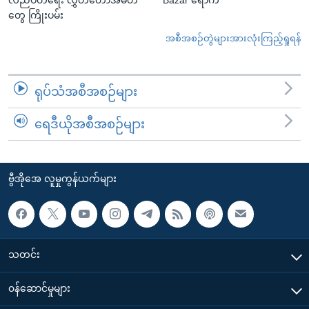
လည်ပတ်ရေး လွှတ်တော်အမတ်
Bazar ရောက်
တွေ ကြိုးပမ်း
အစီအစဉ်တွဲများအားလုံးကြည့်ရှုရန်
ရုပ်သံအစီအစဉ်များ
ရေဒီယိုအစီအစဉ်များ
ဗွီအိုအေ လူမှုကွန်ယက်များ
သတင်း
၀န်ဆောင်မှုများ