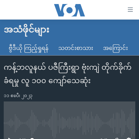
သုံး
ရ
လွယ်ကူ
အသံဖိုင်များ
မူလစာမျက်နှာ
စေ
မြန်မာ
ဗွီဒီယို ကြည့်ရှုရန်
သတင်းစာသား
အကြောင်း
သည့်
ကမ္ဘာ့သတင်းများ
Link
ကန့်ဘလူနယ် ပဇီကြီးရွာ ဗုံးကျဲ တိုက်ခိုက်
ဗွီဒီယို
နိုင်ငံတကာ
များ
သတင်းလွတ်လပ်ခွင့်
အမေရိကန်
ခံရမှု လူ ၁၀၀ ကျော်သေဆုံး
ပင်မ
ရပ်ဝန်းတခု လမ်းတခု အလွန်
တရုတ်
အကြောင်းအရာ
၁၁ ဧၿပီ၊ ၂၀၂၃
သို့
အင်္ဂလိပ်စာလေ့လာမယ်
အစ္စရေး-ပါလက်စတိုင်း
ကျော်
အပတ်စဉ်ကဏ္ဍများ
အမေရိကန်သုံးအီဒီယံ
ကြည့်
ရေဒီယိုနှင့်ရုပ်သံ အချက်အလက်များ
မကြေးမုံရဲ့ အင်္ဂလိပ်စာ
ရေဒီယို
ရန်
No media source currently available
ပင်မ
ရေဒီယို/တီဗွီအစီအစဉ်
ရုပ်ရှင်ထဲက အင်္ဂလိပ်စာ
တီဗွီ