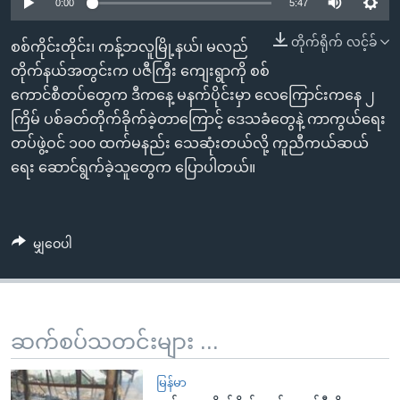
အ
0:00
5:47
သုတပဒေသာ အင်္ဂလိပ်စာ
ညွန်း
Learning English
တိုက်ရိုက် လင့်ခ်
စစ်ကိုင်းတိုင်း၊ ကန့်ဘလူမြို့နယ်၊ မလည်
စာမျက်နှာ
တိုက်နယ်အတွင်းက ပဇီကြီး ကျေးရွာကို စစ်
သို့
ဗွီအိုအေ လူမှုကွန်ယက်များ
ကောင်စီတပ်တွေက ဒီကနေ့ မနက်ပိုင်းမှာ လေကြောင်းကနေ ၂
ကျော်
ကြိမ် ပစ်ခတ်တိုက်ခိုက်ခဲ့တာကြောင့် ဒေသခံတွေနဲ့ ကာကွယ်ရေး
ကြည့်
တပ်ဖွဲ့ဝင် ၁၀၀ ထက်မနည်း သေဆုံးတယ်လို့ ကူညီကယ်ဆယ်
ရန်
ဘာသာစကားများ
ရေး ဆောင်ရွက်ခဲ့သူတွေက ပြောပါတယ်။
ရှာဖွေ
ရန်
နေရာ
မျှဝေပါ
သို့
ကျော်
ရန်
ဆက်စပ်သတင်းများ ...
မြန်မာ