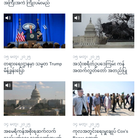
အကြီးအကဲ ကြိုးပမ်းမည်
၁၅ မတ္၊ ၂၀၂၅
၁၅ မတ္၊ ၂၀၂၅
တရားရေးဌာနမှာ သမ္မတ Trump
အသုံးစရိတ်ဥပဒေကြမ်း ကန်
မိန့်ခွန်းပြော
အထက်လွှတ်တော် အတည်ပြု
၁၄ မတ္၊ ၂၀၂၅
၁၄ မတ္၊ ၂၀၂၅
အမေရိကန်အစိုးရဆက်လက်
ကုလအတွင်းရေးမှူးချုပ် Cox's