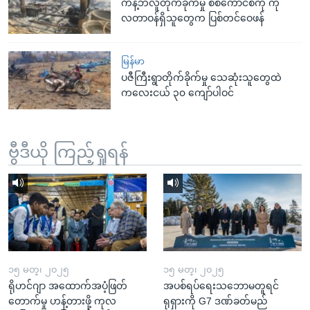
ကန့်ဘလူတိုက်ခိုက်မှု စစ်ကောင်စီကို ကု
လတာဝန်ရှိသူတွေက ပြစ်တင်ဝေဖန်
မြန်မာ
ပဇီကြီးရွာတိုက်ခိုက်မှု သေဆုံးသူတွေထဲ
ကလေးငယ် ၃၀ ကျော်ပါဝင်
ဗွီဒီယို ကြည့်ရှုရန်
၁၅ မတ္၊ ၂၀၂၅
၁၅ မတ္၊ ၂၀၂၅
ရိုဟင်ဂျာ အထောက်အပံ့ဖြတ်
အပစ်ရပ်ရေးသဘောမတူရင်
တောက်မှု ဟန့်တားဖို့ ကုလ
ရုရှားကို G7 ဒဏ်ခတ်မည်