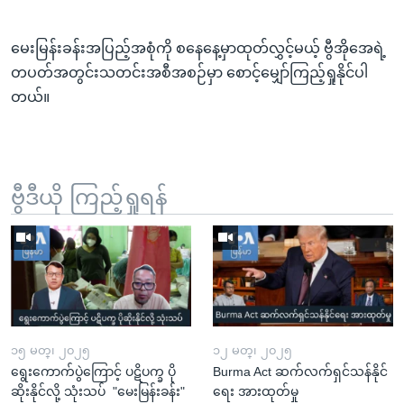
မေးမြန်းခန်းအပြည့်အစုံကို စနေနေ့မှာထုတ်လွှင့်မယ့် ဗွီအိုအေရဲ့
တပတ်အတွင်းသတင်းအစီအစဉ်မှာ စောင့်မျှော်ကြည့်ရှုနိုင်ပါ
တယ်။
ဗွီဒီယို ကြည့်ရှုရန်
၁၅ မတ္၊ ၂၀၂၅
၁၂ မတ္၊ ၂၀၂၅
ရွေးကောက်ပွဲကြောင့် ပဋိပက္ခ ပို
Burma Act ဆက်လက်ရှင်သန်နိုင်
ဆိုးနိုင်လို့ သုံးသပ် "မေးမြန်းခန်း"
ရေး အားထုတ်မှု