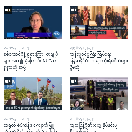
၁၁ မတ္၊ ၂၀၂၅
၀၉ မတ္၊ ၂၀၂၅
စစ်ကောင်စီနဲ့ ရုရှားကြား စာချုပ်
ကန်လူဝင်မှုကြီးကြပ်ရေး
များ အကျိုးမဲ့ကြောင်း NUG က
မြန်မာနိုင်ငံသားများ စိုးရိမ်စိတ်များ
ရုရှားကို စာပို့
ဖို့မလို
၀၈ မတ္၊ ၂၀၂၅
၀၂ မတ္၊ ၂၀၂၅
တရုတ် စီမံကိန်း၊ ကျောက်ဖြူ
ကျားဖြန့်ဂိုဏ်းတွေ နှိမ်နင်းမှု
တိုက်ပွဲ ရိုက်ခတ်ချက် "မေးမြန်း
စိန်ခေါ်ချက်များ