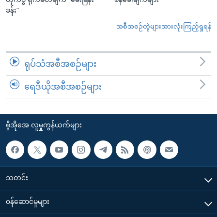
ခန်း"
အစီအစဉ်တွဲများအားလုံးကြည့်ရှုရန်
ရုပ်သံအစီအစဉ်များ
ရေဒီယိုအစီအစဉ်များ
ဗွီအိုအေ လူမှုကွန်ယက်များ
သတင်း
၀န်ဆောင်မှုများ