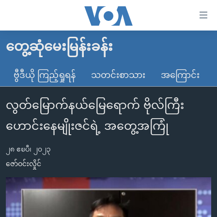
သုံး
ရ
လွယ်ကူ
တွေ့ဆုံမေးမြန်းခန်း
မူလစာမျက်နှာ
စေ
မြန်မာ
ဗွီဒီယို ကြည့်ရှုရန်
သတင်းစာသား
အကြောင်း
သည့်
ကမ္ဘာ့သတင်းများ
Link
လွတ်မြောက်နယ်မြေရောက် ဗိုလ်ကြီး
ဗွီဒီယို
နိုင်ငံတကာ
များ
သတင်းလွတ်လပ်ခွင့်
အမေရိကန်
ဟောင်းနေမျိုးဇင်ရဲ့ အတွေ့အကြုံ
ပင်မ
ရပ်ဝန်းတခု လမ်းတခု အလွန်
တရုတ်
အကြောင်းအရာ
၂၈ ဧၿပီ၊ ၂၀၂၃
သို့
အင်္ဂလိပ်စာလေ့လာမယ်
အစ္စရေး-ပါလက်စတိုင်း
ဇော်ဝင်းလှိုင်
ကျော်
အပတ်စဉ်ကဏ္ဍများ
အမေရိကန်သုံးအီဒီယံ
ကြည့်
ရေဒီယိုနှင့်ရုပ်သံ အချက်အလက်များ
မကြေးမုံရဲ့ အင်္ဂလိပ်စာ
ရေဒီယို
ရန်
ပင်မ
ရေဒီယို/တီဗွီအစီအစဉ်
ရုပ်ရှင်ထဲက အင်္ဂလိပ်စာ
တီဗွီ