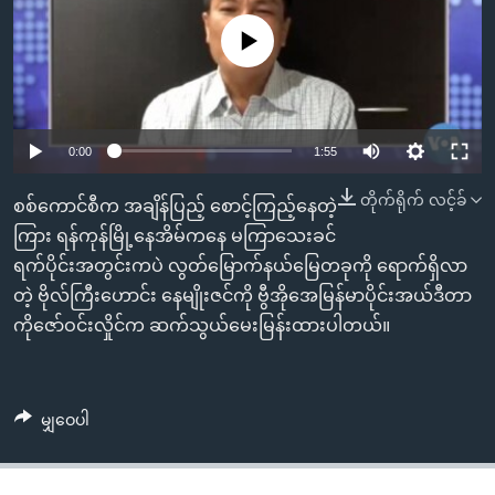
အ
သုတပဒေသာ အင်္ဂလိပ်စာ
ညွန်း
Learning English
No media source currently available
စာမျက်နှာ
သို့
ဗွီအိုအေ လူမှုကွန်ယက်များ
ကျော်
0:00
1:55
ကြည့်
ရန်
တိုက်ရိုက် လင့်ခ်
ဘာသာစကားများ
စစ်ကောင်စီက အချိန်ပြည့် စောင့်ကြည့်နေတဲ့
ရှာဖွေ
ကြား ရန်ကုန်မြို့နေအိမ်ကနေ မကြာသေးခင်
ရန်
ရက်ပိုင်းအတွင်းကပဲ လွတ်မြောက်နယ်မြေတခုကို ရောက်ရှိလာ
နေရာ
တဲ့ ဗိုလ်ကြီးဟောင်း နေမျိုးဇင်ကို ဗွီအိုအေမြန်မာပိုင်းအယ်ဒီတာ
သို့
ကိုဇော်ဝင်းလှိုင်က ဆက်သွယ်မေးမြန်းထားပါတယ်။
ကျော်
ရန်
မျှဝေပါ