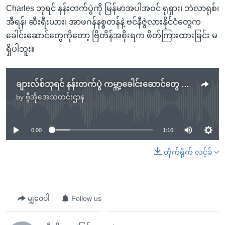
Charles ဘုရင် နန်းတက်ပွဲကို မြန်မာအပါအဝင် ရုရှား၊ ဘဲလာရုစ်၊
အီရန်၊ ဆီးရီးယား၊ အာဖဂန်နစ္စတန်နဲ့ ဗင်နီဇွဲလားနိုင်ငံတွေက
ခေါင်းဆောင်တွေကိုတော့ ဗြိတိန်အစိုးရက ဖိတ်ကြားထားခြင်း မ
ရှိပါဘူး။
ချားလ်စ်ဘုရင် နန်းတက်ပွဲ ကမ္ဘာ့ခေါင်းဆောင်တွေ တက်ရောက်
by
ဗွီအိုအေသတင်းဌာန
No media source currently available
0:00
1:10
တိုက်ရိုက် လင့်ခ်
မျှဝေပါ
Follow us