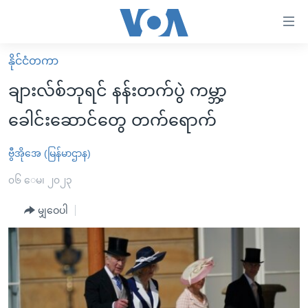
သုံး
ရ
လွယ်ကူ
နိုင်ငံတကာ
မူလစာမျက်နှာ
စေ
ချားလ်စ်ဘုရင် နန်းတက်ပွဲ ကမ္ဘာ့
မြန်မာ
သည့်
ခေါင်းဆောင်တွေ တက်ရောက်
ကမ္ဘာ့သတင်းများ
Link
ဗွီဒီယို
နိုင်ငံတကာ
ဗွီအိုအေ (မြန်မာဌာန)
များ
သတင်းလွတ်လပ်ခွင့်
အမေရိကန်
၀၆ ေမ၊ ၂၀၂၃
ပင်မ
ရပ်ဝန်းတခု လမ်းတခု အလွန်
တရုတ်
အကြောင်းအရာ
မျှဝေပါ
သို့
အင်္ဂလိပ်စာလေ့လာမယ်
အစ္စရေး-ပါလက်စတိုင်း
ကျော်
အပတ်စဉ်ကဏ္ဍများ
အမေရိကန်သုံးအီဒီယံ
ကြည့်
ရေဒီယိုနှင့်ရုပ်သံ အချက်အလက်များ
မကြေးမုံရဲ့ အင်္ဂလိပ်စာ
ရေဒီယို
ရန်
ပင်မ
ရေဒီယို/တီဗွီအစီအစဉ်
ရုပ်ရှင်ထဲက အင်္ဂလိပ်စာ
တီဗွီ