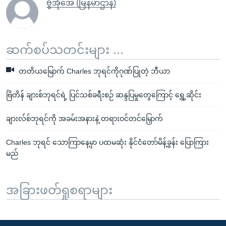
ဗွီအိုအေ (မြန်မာဌာန)
ဆက်စပ်သတင်းများ ...
တတိယမြောက် Charles ဘုရင်ကိုဂုဏ်ပြုတဲ့ ဘီယာ
ဗြိတိန် ချားစ်ဘုရင်ရဲ့ ပြင်သစ်ခရီးစဉ် ဆန္ဒပြမှုတွေကြောင့် ရွှေ့ဆိုင်း
ချားလ်စ်ဘုရင်ကို အခမ်းအနားနဲ့ တရားဝင်တင်မြှောက်
Charles ဘုရင် သောကြာနေ့မှာ ပထမဆုံး နိုင်ငံတော်မိန့်ခွန်း ပြောကြား
မည်
အခြားဖတ်ရှုစရာများ