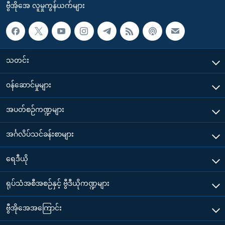
ဗွီအိုအေ လူမှုကွန်ယက်များ
သတင်း
၀န်ဆောင်မှုများ
အပတ်စဉ်ကဏ္ဍများ
အင်္ဂလိပ်သင်ခန်းစာများ
ရေဒီယို
ရုပ်သံအစီအစဉ်နှင့် ဗွီဒီယိုကဏ္ဍများ
ဗွီအိုအေအကြောင်း