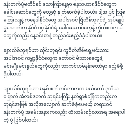
နန်းတက်ပွဲမတိုင်ခင် သောကြာနေ့မှာ ဓနသဟာရနိုင်ငံတွေက
‌ခေါင်းဆောင်တွေကို တွေ့ဆုံ နှုတ်ဆက်ခဲ့ပါတယ်။ ဒါ့အပြင် သြစ
တြေးလျနဲ့ ကနေဒါနိုင်ငံတွေ အပါအဝင် ဗြိတိန်ဘုရင်ရဲ့ အုပ်ချုပ်
မှုအောက်က နိုင်ငံ ၁၄ နိုင်ငံရဲ့ ခေါင်းဆောင်တွေနဲ့ ကိုယ်စားလှယ်
တွေကိုလည်း နေ့ခင်းစာနဲ့ တည်ခင်းဧည့်ခံခဲ့ပါတယ်။
ချားလ်စ်ဘုရင်ဟာ ထိုင်းဘုရင်၊ ကူဝိတ်အိမ်ရှေ့မင်းသား
အပါအဝင် ကမ္ဘာ့နိုင်ငံတွေက ‌တော်ဝင် မိသားစုတွေနဲ့
မင်းမျိုးမင်းနွယ်တွေကိုလည်း ဘာကင်ဟမ်နန်းတော်မှာ ဧည့်ခံဖို့
ရှိပါတယ်။
ချားလ်စ်ဘုရင်ဟာ မနှစ် စက်တင်ဘာလက မယ်တော် ဒုတိယ
မြောက် အဲလစ်ဇဘက် ဘုရင်မကြီး နတ်ရွာစံချိန်ကတည်းက
ဘုရင်အဖြစ် အလိုအလျောက် ဆက်ခံခဲ့ပေမယ့် တရားဝင်
နန်းတက်ပွဲ အခမ်းအနားကလည်း ထုံးတမ်းစဉ်လာအရ အရေးပါ
တဲ့ ပွဲ ဖြစ်ပါတယ်။