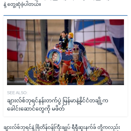
နဲ့ တွေ့ဆုံခဲ့ပါတယ်။
SEE ALSO:
ချားလ်စ်ဘုရင်နန်းတက်ပွဲ မြန်မာနဲ့နိုင်ငံတချို့က
ခေါင်းဆောင်တွေကို မဖိတ်
ချားလ်စ်ဘုရင်နဲ့ ဗြိတိန်ဝန်ကြီးချုပ် ရီရှီဆူးနက်ခ် တို့ကလည်း