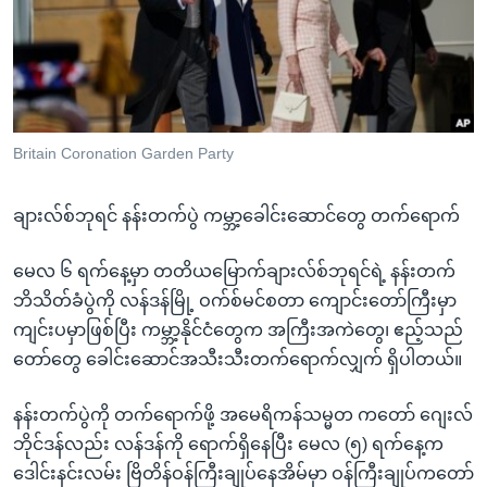
အ
သုတပဒေသာ အင်္ဂလိပ်စာ
ညွန်း
Learning English
စာမျက်နှာ
သို့
ဗွီအိုအေ လူမှုကွန်ယက်များ
ကျော်
ကြည့်
Britain Coronation Garden Party
ရန်
ဘာသာစကားများ
ရှာဖွေ
ချားလ်စ်ဘုရင် နန်းတက်ပွဲ ကမ္ဘာ့ခေါင်းဆောင်တွေ တက်ရောက်
ရန်
နေရာ
မေလ ၆ ရက်နေ့မှာ တတိယမြောက်ချားလ်စ်ဘုရင်ရဲ့ နန်းတက်
သို့
ဘိသိတ်ခံပွဲကို လန်ဒန်မြို့ ဝက်စ်မင်စတာ ကျောင်းတော်ကြီးမှာ
ကျော်
ကျင်းပမှာဖြစ်ပြီး ကမ္ဘာ့နိုင်ငံတွေက အကြီးအကဲတွေ၊ ဧည့်သည်
ရန်
တော်တွေ ခေါင်းဆောင်အသီးသီးတက်ရောက်လျှက် ရှိပါတယ်။
နန်းတက်ပွဲကို တက်ရောက်ဖို့ အမေရိကန်သမ္မတ ကတော် ‌ဂျေးလ်
ဘိုင်ဒန်လည်း လန်ဒန်ကို ရောက်ရှိနေပြီး မေလ (၅) ရက်နေ့က
ဒေါင်းနင်းလမ်း ဗြိတိန်ဝန်ကြီးချုပ်နေအိမ်မှာ ဝန်ကြီးချုပ်ကတော်