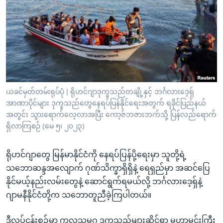
အ
သုတပဒေသာ အင်္ဂလိပ်စာ
ညွန်း
Learning English
စာမျက်နှာ
သို့
ဗွီအိုအေ လူမှုကွန်ယက်များ
ကျော်
ကြည့်
ရန်
ဘာသာစကားများ
ယခင်မှတ်တမ်းရုပ်ပုံ | ရိုဟင်ဂျာဒုက္ခသည်တချို့နှင့် ဘင်္ဂလားဒေ့ရှ်
ရှာဖွေ
အာဏာပိုင်များ ဒုက္ခသည်တွေနေရပ်ပြန်နိုင်ရေးအတွက် ရခိုင်ပြည်နယ်
ရန်
အတွင်း သွားရောက်လေ့လာအပြီး ကော့ဇ်ဘဇားဘက်သို့ ပြန်လည်ရောက်
နေရာ
ရှိလာကြစဉ် (မေ ၅၊ ၂၀၂၃)
သို့
ကျော်
ရိုဟင်ဂျာတွေ မြန်မာနိုင်ငံကို နေရပ်ပြန်ပို့ရေးမှာ သူတို့ရဲ့
ရန်
သဘောဆန္ဒအလျောက် ဂုဏ်သိက္ခာရှိရှိနဲ့ ရေရှည်မှာ အဆင်ပြေ
နိုင်မယ့်နည်းလမ်းတွေနဲ့ ဆောင်ရွက်ရမယ်လို့ ဘင်္ဂလားဒေ့ရှ်နဲ့
ဂျာမနီနိုင်ငံတို့က သဘောတူညီခဲ့ကြပါတယ်။
ဒီလုပ်ငန်းစဉ်မှာ ကုလသမဂ္ဂ ဒုက္ခသည်များဆိုင်ရာ မဟာမင်းကြီး