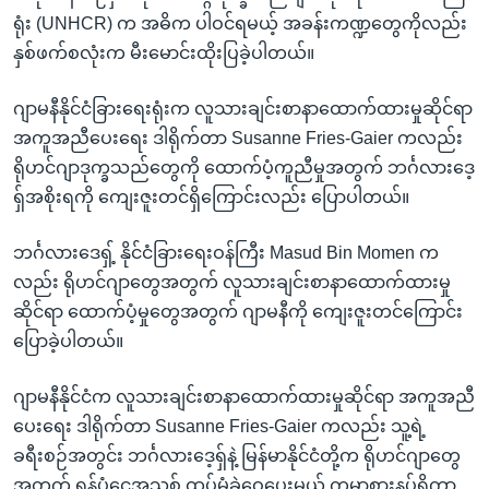
ရုံး (UNHCR) က အဓိက ပါဝင်ရမယ့် အခန်းကဏ္ဍတွေကိုလည်း
နှစ်ဖက်စလုံးက မီးမောင်းထိုးပြခဲ့ပါတယ်။
ဂျာမနီနိုင်ငံခြားရေးရုံးက လူသားချင်းစာနာထောက်ထားမှုဆိုင်ရာ
အကူအညီပေးရေး ဒါရိုက်တာ Susanne Fries-Gaier ကလည်း
ရိုဟင်ဂျာဒုက္ခသည်တွေကို ထောက်ပံ့ကူညီမှုအတွက် ဘင်္ဂလားဒေ့
ရှ်အစိုးရကို ကျေးဇူးတင်ရှိကြောင်းလည်း ပြောပါတယ်။
ဘင်္ဂလားဒေရှ့် နိုင်ငံခြားရေးဝန်ကြီး Masud Bin Momen က
လည်း ရိုဟင်ဂျာတွေအတွက် လူသားချင်းစာနာထောက်ထားမှု
ဆိုင်ရာ ထောက်ပံ့မှုတွေအတွက် ဂျာမနီကို ကျေးဇူးတင်ကြောင်း
ပြောခဲ့ပါတယ်။
ဂျာမနီနိုင်ငံက လူသားချင်းစာနာထောက်ထားမှုဆိုင်ရာ အကူအညီ
ပေးရေး ဒါရိုက်တာ Susanne Fries-Gaier ကလည်း သူ့ရဲ့
ခရီးစဉ်အတွင်း ဘင်္ဂလားဒေ့ရှ်နဲ့ မြန်မာနိုင်ငံတို့က ရိုဟင်ဂျာတွေ
အတွက် ရန်ပုံငွေအသစ် ထပ်မံခွဲဝေပေးမယ့် ကမ္ဘာ့စားနပ်ရိက္ခာ