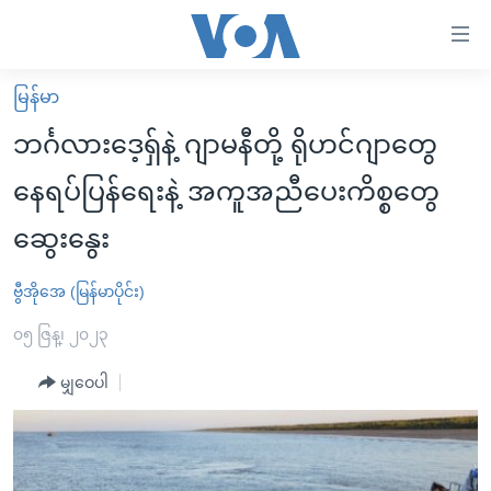
သုံး
ရ
လွယ်ကူ
မြန်မာ
မူလစာမျက်နှာ
စေ
ဘင်္ဂလားဒေ့ရှ်နဲ့ ဂျာမနီတို့ ရိုဟင်ဂျာတွေ
မြန်မာ
သည့်
နေရပ်ပြန်ရေးနဲ့ အကူအညီပေးကိစ္စတွေ
ကမ္ဘာ့သတင်းများ
Link
ဆွေးနွေး
ဗွီဒီယို
နိုင်ငံတကာ
များ
သတင်းလွတ်လပ်ခွင့်
အမေရိကန်
ပင်မ
ဗွီအိုအေ (မြန်မာပိုင်း)
ရပ်ဝန်းတခု လမ်းတခု အလွန်
တရုတ်
အကြောင်းအရာ
၀၅ ဇြန္၊ ၂၀၂၃
သို့
အင်္ဂလိပ်စာလေ့လာမယ်
အစ္စရေး-ပါလက်စတိုင်း
ကျော်
မျှဝေပါ
အပတ်စဉ်ကဏ္ဍများ
အမေရိကန်သုံးအီဒီယံ
ကြည့်
ရေဒီယိုနှင့်ရုပ်သံ အချက်အလက်များ
မကြေးမုံရဲ့ အင်္ဂလိပ်စာ
ရေဒီယို
ရန်
ပင်မ
ရေဒီယို/တီဗွီအစီအစဉ်
ရုပ်ရှင်ထဲက အင်္ဂလိပ်စာ
တီဗွီ