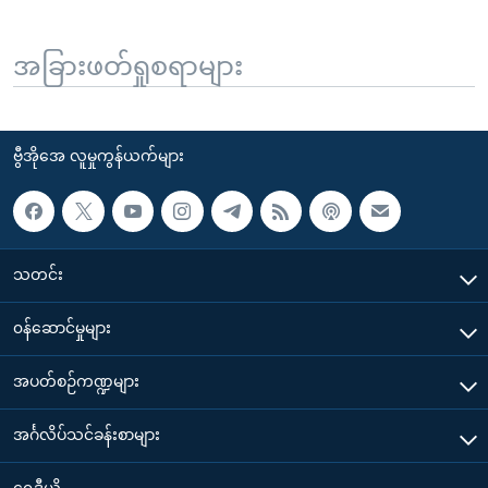
အခြားဖတ်ရှုစရာများ
ဗွီအိုအေ လူမှုကွန်ယက်များ
သတင်း
၀န်ဆောင်မှုများ
အပတ်စဉ်ကဏ္ဍများ
အင်္ဂလိပ်သင်ခန်းစာများ