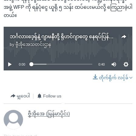
အဖွဲ့ WFP ကို ရန်ပုံငွေ ယူရို ၅ သန်း ထပ်ပေးမယ်လို့ ကြေညာခဲ့ပါ
တယ်။
ဘင်္ဂလားဒေ့ရှ်နဲ့ ဂျာမနီတို့ ရိုဟင်ဂျာတွေ နေရပ်ပြန်ရေးနဲ့ အကူအညီပေးကိစ္စတွေ ဆွေးနွေး
by
ဗွီအိုအေသတင်းဌာန
No media source currently available
0:00
0:40
တိုက်ရိုက် လင့်ခ်
မျှဝေပါ
Follow us
ဗွီအိုအေ (မြန်မာပိုင်း)