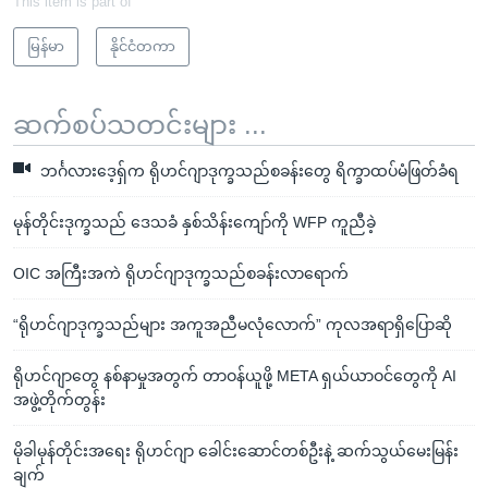
This item is part of
မြန်မာ
နိုင်ငံတကာ
ဆက်စပ်သတင်းများ ...
ဘင်္ဂလားဒေ့ရှ်က ရိုဟင်ဂျာဒုက္ခသည်စခန်းတွေ ရိက္ခာထပ်မံဖြတ်ခံရ
မုန်တိုင်းဒုက္ခသည် ဒေသခံ နှစ်သိန်းကျော်ကို WFP ကူညီခဲ့
OIC အကြီးအကဲ ရိုဟင်ဂျာဒုက္ခသည်စခန်းလာရောက်
“ရိုဟင်ဂျာဒုက္ခသည်များ အကူအညီမလုံလောက်” ကုလအရာရှိပြောဆို
ရိုဟင်ဂျာတွေ နစ်နာမှုအတွက် တာဝန်ယူဖို့ META ရှယ်ယာဝင်တွေကို AI
အဖွဲ့တိုက်တွန်း
မိုခါမုန်တိုင်းအရေး ရိုဟင်ဂျာ ခေါင်းဆောင်တစ်ဦးနဲ့ ဆက်သွယ်မေးမြန်း
ချက်