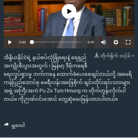
အ
သုတပဒေသာ အင်္ဂလိပ်စာ
ညွန်း
Learning English
No media source currently available
စာမျက်နှာ
သို့
ဗွီအိုအေ လူမှုကွန်ယက်များ
ကျော်
0:00
4:40
ကြည့်
ရန်
တိုက်ရိုက် လင့်ခ်
ဘာသာစကားများ
အိန္ဒိယနိုင်ငံရဲ့ နယ်စပ်လုံခြုံရေးနဲ့ ရေရှည်
ရှာဖွေ
အကျိုးစီးပွားအတွက် ၊ မြန်မာ့ ဒီမိုကရေစီ
ရန်
ရေးလှုပ်ရှားမှု ဘက်ကနေ ထောက်ခံပေးစေချင်တယ်လို့ အမေရိ
နေရာ
ကန်ပြည်ထောင်စု မေရီလန်းအခြေစိုက် ချင်းတိုင်းရင်းသားများ
သို့
အဖွဲ့ အကြီးအကဲ Pu Zo Tum Hmung က တိုက်တွန်းလိုက်ပါ
ကျော်
တယ်။ ကိုဉာဏ်ဝင်းအောင် တွေ့ဆုံမေးမြန်းထားပါတယ်။
ရန်
မျှဝေပါ