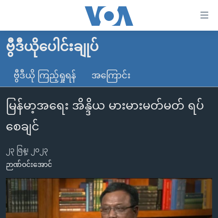
သုံး
ရ
လွယ်ကူ
ဗွီဒီယိုပေါင်းချုပ်
မူလစာမျက်နှာ
စေ
မြန်မာ
ဗွီဒီယို ကြည့်ရှုရန်
အကြောင်း
သည့်
ကမ္ဘာ့သတင်းများ
Link
မြန်မာ့အရေး အိန္ဒိယ မားမားမတ်မတ် ရပ်
ဗွီဒီယို
နိုင်ငံတကာ
များ
သတင်းလွတ်လပ်ခွင့်
အမေရိကန်
စေချင်
ပင်မ
ရပ်ဝန်းတခု လမ်းတခု အလွန်
တရုတ်
အကြောင်းအရာ
၂၃ ဇြန္၊ ၂၀၂၃
သို့
အင်္ဂလိပ်စာလေ့လာမယ်
အစ္စရေး-ပါလက်စတိုင်း
ဉာဏ်ဝင်းအောင်
ကျော်
အပတ်စဉ်ကဏ္ဍများ
အမေရိကန်သုံးအီဒီယံ
ကြည့်
ရေဒီယိုနှင့်ရုပ်သံ အချက်အလက်များ
မကြေးမုံရဲ့ အင်္ဂလိပ်စာ
ရေဒီယို
ရန်
ပင်မ
ရေဒီယို/တီဗွီအစီအစဉ်
ရုပ်ရှင်ထဲက အင်္ဂလိပ်စာ
တီဗွီ