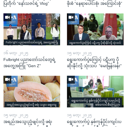
ပြတိုက် “နော်သဇင်ရဲ့ Vlog”
ဖိုးစံ “နေရာပေါင်းစုံ၊ အကြောင်းစုံ”
၁၆ မတ္၊ ၂၀၂၅
၁၅ မတ္၊ ၂၀၂၅
Fulbright ပညာတော်သင်တွေရဲ့
ရွေးကောက်ပွဲကြောင့် ပဋိပက္ခ ပို
အတွေ့အကြုံ "Gen Z"
ဆိုးနိုင်လို့ သုံးသပ် "မေးမြန်းခန်း"
၁၅ မတ္၊ ၂၀၂၅
၁၅ မတ္၊ ၂၀၂၅
အရည်အသွေးညံ့ဖျင်းလို့ ဖရဲ၊
ရွေးကောက်ပွဲ နှစ်ကုန်ပိုင်းကျင်းပ