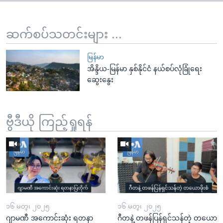
ဆက်စပ်သတင်းများ ...
မြန်မာ
အိန္ဒိယ-မြန်မာ နှစ်နိုင်ငံ နယ်စပ်လုံခြုံရေး
ဆွေးနွေး
ဗွီဒီယို ကြည့်ရှုရန်
၁၆ မတ္၊ ၂၀၂၅
၁၆ မတ္၊ ၂၀၂၅
ဂျာမဏီ အကောင်းဆုံး ရတနာ
ဂီတနဲ့ တဖန်ပြန်ရှင်သန်တဲ့ တယော