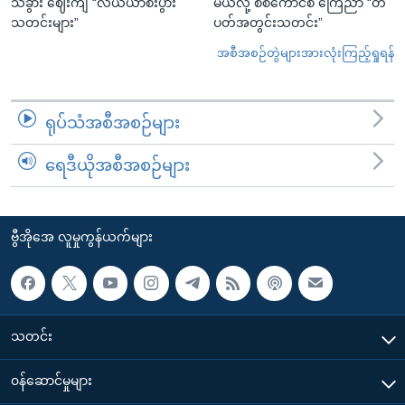
သခွား ဈေးကျ “လယ်ယာစီးပွား
မယ်လို့ စစ်ကောင်စီ ကြေညာ “တ
သတင်းများ”
ပတ်အတွင်းသတင်း”
အစီအစဉ်တွဲများအားလုံးကြည့်ရှုရန်
ရုပ်သံအစီအစဉ်များ
ရေဒီယိုအစီအစဉ်များ
ဗွီအိုအေ လူမှုကွန်ယက်များ
သတင်း
၀န်ဆောင်မှုများ