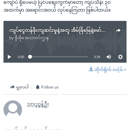
ကျော်ပဲ ရှိပေမယ့် ပြင်ပစျေးကွက်မှာတော့ ကျပ်သိန်း ၃၀
အထက်မှာ အရောင်းအဝယ် လုပ်နေကြတာ ဖြစ်ပါတယ်။
ကျပ်ငွေတန်ဖိုးကျဆင်းမှုနဲ့အတူ အိမ်ခြံမြေနဲ့မော်တော်ယာဉ်ဈေးထိုးတက်
by
ဗွီအိုအေသတင်းဌာန
No media source currently available
0:00
3:29
တိုက်ရိုက် လင့်ခ်
မျှဝေပါ
Follow us
သားညွန့်ဦး