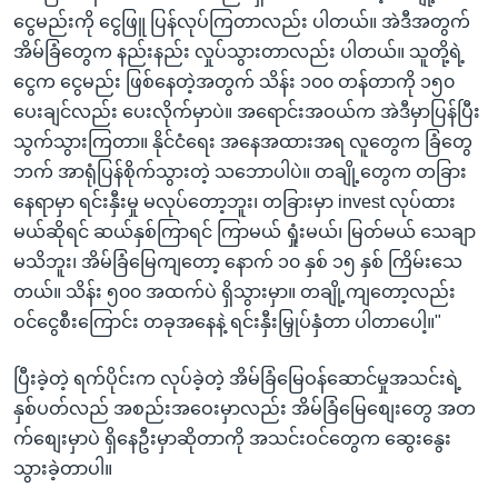
ငွေမည်းကို ငွေဖြူ ပြန်လုပ်ကြတာလည်း ပါတယ်။ အဲဒီအတွက်
အိမ်ခြံတွေက နည်းနည်း လှုပ်သွားတာလည်း ပါတယ်။ သူတို့ရဲ့
ငွေက ငွေမည်း ဖြစ်နေတဲ့အတွက် သိန်း ၁၀၀ တန်တာကို ၁၅၀
ပေးချင်လည်း ပေးလိုက်မှာပဲ။ အရောင်းအဝယ်က အဲဒီမှာပြန်ပြီး
သွက်သွားကြတာ။ နိုင်ငံရေး အနေအထားအရ လူတွေက ခြံတွေ
ဘက် အာရုံပြန်စိုက်သွားတဲ့ သဘောပါပဲ။ တချို့တွေက တခြား
နေရာမှာ ရင်းနှီးမှု မလုပ်တော့ဘူး၊ တခြားမှာ invest လုပ်ထား
မယ်ဆိုရင် ဆယ်နှစ်ကြာရင် ကြာမယ် ရှုံးမယ်၊ မြတ်မယ် သေချာ
မသိဘူး၊ အိမ်ခြံမြေကျတော့ နောက် ၁၀ နှစ် ၁၅ နှစ် ကြိမ်းသေ
တယ်။ သိန်း ၅၀၀ အထက်ပဲ ရှိသွားမှာ။ တချို့ကျတော့လည်း
ဝင်ငွေစီးကြောင်း တခုအနေနဲ့ ရင်းနှီးမြှုပ်နှံတာ ပါတာပေါ့။"
ပြီးခဲ့တဲ့ ရက်ပိုင်းက လုပ်ခဲ့တဲ့ အိမ်ခြံမြေဝန်ဆောင်မှုအသင်းရဲ့
နှစ်ပတ်လည် အစည်းအဝေးမှာလည်း အိမ်ခြံမြေစျေးတွေ အတ
က်စျေးမှာပဲ ရှိနေဦးမှာဆိုတာကို အသင်းဝင်တွေက ဆွေးနွေး
သွားခဲ့တာပါ။