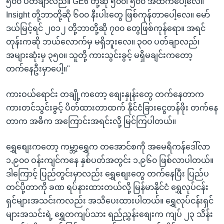
၅၀၀ ပတ်ချာလည်။ GE6 တို့ဆို ၅၀၀၊ ၅၀၀ အထက်ပေါ့လေ။
Insight တို့ဘာတို့ဆို ၆၀၀ နီးပါးတွေ ဖြစ်ကုန်တာပေါ့လေ။ မော်
ဒယ်မြင့်ရင် ၂၀၁၂ တို့ဘာတို့ဆို ၇၀၀ တွေဖြစ်ကုန်ရော။ အရင်
တုန်းကဆို ဘယ်လောက်မှ မရှိဘူးလေ။ ၃၀၀ ပတ်ချာလည်၊
အများဆုံးမှ ၃၅၀။ သူတို့ ကားသွင်းခွင့် မရှိမချင်းကတော့
တက်နေဦးမှာပေါ့။"
ကားဝယ်ရောင်း တချို့ကတော့ စျေးနှုန်းတွေ တက်နေတာက
ကားတင်သွင်းခွင့် ပိတ်ထားတာထက် နိုင်ငံခြားငွေတန်ဖိုး တက်နေ
တာက အဓိက အကြောင်းအရင်းလို့ မြင်ကြပါတယ်။
ရွှေစျေးကတော့ ကမ္ဘာ့ရွှေက တအောင်စကို အမေရိကန်ဒေါ်လာ
၁,၉၀၀ ဝန်းကျင်ကနေ နှစ်ပတ်အတွင်း ၁,၉၆၀ ဖြစ်လာပါတယ်။
ဒါကြောင့် ပြည်တွင်းမှာလည်း ရွှေစျေးတွေ တက်နေပြီး ပြည်ပ
တင်ပို့တာကို ခဏ ရပ်နားထားတယ်လို့ မြန်မာနိုင်ငံ ရွှေလုပ်ငန်း
ရှင်များအသင်းကလည်း အသိပေးထားပါတယ်။ ရွှေလုပ်ငန်းရှင်
များအသင်းရဲ့ ရွှေတကျပ်သား ရည်ညွှန်းစျေးက ကျပ် ၂၃ သိန်း