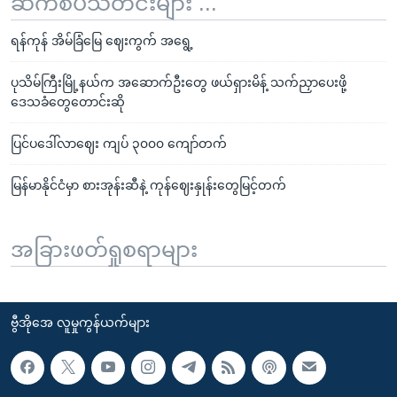
ဆက်စပ်သတင်းများ ...
ရန်ကုန် အိမ်ခြံမြေ ဈေးကွက် အရွေ့
ပုသိမ်ကြီးမြို့နယ်က အဆောက်ဦးတွေ ဖယ်ရှားမိန့် သက်ညှာပေးဖို့
ဒေသခံတွေတောင်းဆို
ပြင်ပဒေါ်လာဈေး ကျပ် ၃၀၀၀ ကျော်တက်
မြန်မာနိုင်ငံမှာ စားအုန်းဆီနဲ့ ကုန်ဈေးနှုန်းတွေမြင့်တက်
အခြားဖတ်ရှုစရာများ
ဗွီအိုအေ လူမှုကွန်ယက်များ