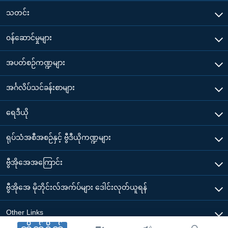
သတင်း
၀န်ဆောင်မှုများ
အပတ်စဉ်ကဏ္ဍများ
အင်္ဂလိပ်သင်ခန်းစာများ
ရေဒီယို
ရုပ်သံအစီအစဉ်နှင့် ဗွီဒီယိုကဏ္ဍများ
ဗွီအိုအေအကြောင်း
ဗွီအိုအေ မိုဘိုင်းလ်အက်ပ်များ ဒေါင်းလုတ်ယူရန်
Other Links