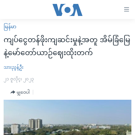
သုံး
ရ
လွယ်ကူ
မြန်မာ
မူလစာမျက်နှာ
စေ
ကျပ်ငွေတန်ဖိုးကျဆင်းမှုနဲ့အတူ အိမ်ခြံမြေ
မြန်မာ
သည့်
နဲ့မော်တော်ယာဉ်ဈေးထိုးတက်
ကမ္ဘာ့သတင်းများ
Link
ဗွီဒီယို
နိုင်ငံတကာ
သားညွန့်ဦး
များ
သတင်းလွတ်လပ်ခွင့်
အမေရိကန်
၂၁ ဇူလိုင္၊ ၂၀၂၃
ပင်မ
ရပ်ဝန်းတခု လမ်းတခု အလွန်
တရုတ်
အကြောင်းအရာ
မျှဝေပါ
သို့
အင်္ဂလိပ်စာလေ့လာမယ်
အစ္စရေး-ပါလက်စတိုင်း
ကျော်
အပတ်စဉ်ကဏ္ဍများ
အမေရိကန်သုံးအီဒီယံ
ကြည့်
ရေဒီယိုနှင့်ရုပ်သံ အချက်အလက်များ
မကြေးမုံရဲ့ အင်္ဂလိပ်စာ
ရေဒီယို
ရန်
ပင်မ
ရေဒီယို/တီဗွီအစီအစဉ်
ရုပ်ရှင်ထဲက အင်္ဂလိပ်စာ
တီဗွီ