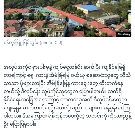
အ
သုတပဒေသာ အင်္ဂလိပ်စာ
ညွန်း
Learning English
စာမျက်နှာ
သို့
ဗွီအိုအေ လူမှုကွန်ယက်များ
ကျော်
ကြည့်
ရန်ကုန်မြို့ မြင်ကွင်း (photo: C J)
ရန်
ဘာသာစကားများ
ရှာဖွေ
ရန်
အလုပ်အကိုင် ရှားပါးမှုနဲ့ ကျပ်ငွေတန်ဖိုး ဆက်ပြီး ကျနိုင်ခြေရှိ
နေရာ
တာကြောင့် ရွှေ၊ ကားနဲ့ အိမ်ခြံမြေ ဝယ်ယူ စုဆောင်းသူတွေ သိသိ
သို့
သာသာ ပိုများလာပြီး အိမ်ခြံမြေနဲ့ ကားဈေးတွေ ထိုးတက်နေ
ကျော်
တယ်လို့ ဒီလုပ်ငန်း လုပ်ကိုင်သူတွေက ပြောပါတယ်။ လက်ရှိ
ရန်
နိုင်ငံရေးအခြေအနေကြောင့် ကာလတခုအထိ ဒီလုပ်ငန်းတွေမှာ
စျေးနှုန်း ဆက်တက်နေဦးမယ်လို့လည်း အများက ခန့်မှန်းနေကြ
ပါတယ်။ ဒီအကြောင်း ရန်ကုန်ကပေးပို့တဲ့ သတင်းကို ကိုသားညွန့်
ဦး ပြောပြမှာပါ။