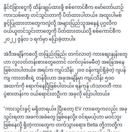
နိုင်ငံခြားငွေကို ထိန်းချုပ်ထားဖို့ စစ်ကောင်စီက မော်တော်ယာဉ်
ကားသစ်တွေ တင်သွင်းတာကို ပိတ်ထားပါတယ်။ အထူးပါမစ်
ခွင့်ပြုထားတာတွေကလွဲလို့ အများပြည်သူအနေနဲ့ ပုဂ္ဂလိက
ဝယ်ယူတင်သွင်းတာတွေကို ပိတ်ထားတယ်လို့ စစ်ကောင်စီက
၂၀၂၂ ဇွန်လ ၁ ရက်မှာ ပြောခဲ့တာပါ။
အဲဒီအချိန်ကစလို့ တဖြည်းဖြည်း တက်လာတဲ့ ကားစျေးနှုန်းတွေ
ဟာ လူလတ်တန်းစားတွေတောင် လက်လှမ်းမမီတဲ့ အခြေအနေ
ဖြစ်လာပါတယ်။ အရင်က ကျပ်သိန်း ၂၀၀ ဝန်းကျင်ရှိခဲ့တဲ့ ဂျပန်
ကျ ကားတစီးရဲ့ တန်ဖိုးဟာ အခုအချိန်မှာ ကျပ်သိန်း ၅၀၀
အထက်ကို ရောက်နေပြီဖြစ်ပါတယ်။ ရန်ကုန် ဟံသာဝတီ ကား
ပွဲစားတန်းက ဝယ်ရောင်းတဦးက အခုလို ပြောပါတယ်။
"ကားသွင်းခွင့် မရှိတာရယ်။ ပြီးတော့ EV ကားတွေကလည်း အခု
သွင်းရတာ အခက်အခဲတွေ ဖြစ်နေလို့။ ဝင်ရမယ့်ဟာ မဝင်ဘူး
ဖြစ်နေလို့ ရှိတဲ့ကားတွေက တက်သွားရော။ Belta တို့ဘာတို့က