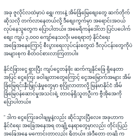
အခု ဇူလိုင်လထဲမှာပဲ ရွှေ၊ ကားနဲ့ အိမ်ခြံမြေစျေးတွေ ဆက်တိုက်
ဆိုသလို တက်လာနေတယ်လို့ ဒီစျေးကွက်မှာ အရောင်းအဝယ်
လုပ်နေသူတွေက ပြောပါတယ်။ အမေရိကန်ဒေါ်လာ ပြင်ပပေါက်
စျေး ကျပ် ၃,၀၀၀ ကျော်နေသလို၊ မရေရာတဲ့ နိုင်ငံရေး
အခြေအနေကြောင့် စီးပွားရေးလုပ်ငန်းတွေထဲ ဒီလုပ်ငန်းတွေကိုပဲ
အများစုက စိတ်ဝင်စားလာကြတာပါ။
နိုင်ငံခြားငွေ ရှားပြီး ကျပ်ငွေတန်ဖိုး ဆက်ကျနိုင်ခြေ ရှိနေတာ
အပြင် ငွေကြေး ခဝါချတာတွေကြောင့် ငွေအမြောက်အများ အိမ်
ခြံမြေရင်းနှီးမြှုပ်နှံမှုတွေမှာ စုပြုံလာတာလို့ မြန်မာနိုင်ငံ အိမ်
ခြံမြေဝန်ဆောင်မှုအသင်းရဲ့ တာဝန်ရှိသူတဦးက ဗွီအိုအေကို
ပြောပါတယ်။
" ဒါက ငွေကြေးခဝါချမှုနဲ့လည်း ဆိုင်သွားပြီလေ။ အခုဟာက
နိုင်ငံရေး အခြေအနေအရ တချို့နေရာတွေမှာလည်း တိုင်းပြည်
အခြေအနေ မကောင်းတာလည်း ရှိတယ်။ အဲဒီတော့ တချို့က