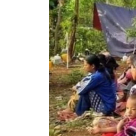
သုတပဒေသာ အင်္ဂလိပ်စာ
အ
ညွန်း
စာမျက်နှာ
သို့
ကျော်
ကြည့်
ရန်
ရှာဖွေ
ရန်
နေရာ
သို့
ကျော်
ရန်