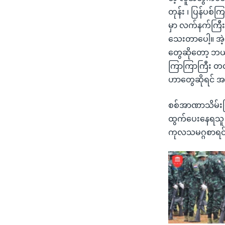
တုန်း ၊ ပြန်ပစ်
မှာ လက်နက်ကြီးက
သေးတာပေါ့။ အဲ့ဒ
တွေဆိုတော့ ဘယ်န
ကြာကြာကြီး တလလ
ဟာတွေဆိုရင် အ
စစ်အာဏာသိမ်းပြီးတ
ထွက်ပေးနေရသူ 
ကုလသမဂ္ဂစာရင်