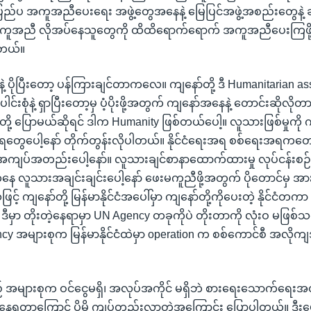
ပြည်ပ အကူအညီပေးရေး အဖွဲ့တွေအနေနဲ့ မြေပြင်အဖွဲ့အစည်းတွေနဲ့ ခ
ူအညီ လိုအပ်နေသူတွေကို ထိထိရောက်ရောက် အကူအညီပေးကြဖို
ါတယ်။
နဲ့ ပိုပြီးတော့ ပန်ကြားချင်တာကလေ။ ကျနော်တို့ ဒီ Humanitarian as
ါင်းစုံနဲ့ ရှာပြီးတော့မှ ပံ့ပိုးဖို့အတွက် ကျနော်အနေနဲ့ တောင်းဆိုလိုတ
့ ပြောမယ်ဆိုရင် ဒါက Humanity ဖြစ်တယ်ပေါ့။ လူသားဖြစ်မှုကို ကျ
ုးရတွေပေါ့နော် တိုက်တွန်းလိုပါတယ်။ နိုင်ငံရေးအရ စစ်ရေးအရကတေ
ျပ်အတည်းပေါ့နော်။ လူသားချင်စာနာထောက်ထားမှု လုပ်ငန်းစဉ်က
ိုးကနေ လူသားအချင်းချင်းပေါ့နော် ဖေးမကူညီဖို့အတွက် ပိုတောင်မှ အားစိ
 ကျနော်တို့ မြန်မာနိုင်ငံအပေါ်မှာ ကျနော်တို့ကိုပေးတဲ့ နိုင်ငံတကာ
ဒီမှာ တိုးတဲ့နေရာမှာ UN Agency တခုကိုပဲ တိုးတာကို လုံးဝ မဖြစ်သင
ncy အများစုက မြန်မာနိုင်ငံထဲမှာ operation က စစ်ကောင်စီ အလိုကျ
် အများစုက ဝင်ငွေမရှိ၊ အလုပ်အကိုင် မရှိဘဲ စားရေးသောက်ရေးအတ
ေရတာကြောင့် ပိုမို ကျပ်တည်းလာတဲ့အကြောင်း ပြောပါတယ်။ ဒီးမော့