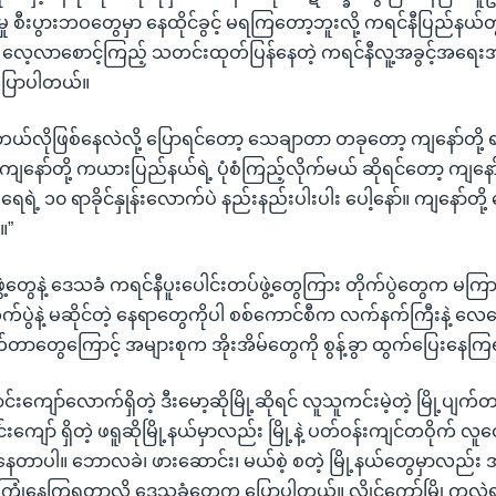
ူမှု စီးပွားဘဝတွေမှာ နေထိုင်ခွင့် မရကြတော့ဘူးလို့ ကရင်နီပြည်န
 လေ့လာစောင့်ကြည့် သတင်းထုတ်ပြန်နေတဲ့ ကရင်နီလူ့အခွင့်အရေး
ပြောပါတယ်။
 ဘယ်လိုဖြစ်နေလဲလို့ ပြောရင်တော့ သေချာတာ တခုတော့ ကျနော်တို့ ရာခို
 ကျနော်တို့ ကယားပြည်နယ်ရဲ့ ပုံစံကြည့်လိုက်မယ် ဆိုရင်တော့ ကျ
ဦးရေရဲ့ ၁၀ ရာခိုင်နှုန်းလောက်ပဲ နည်းနည်းပါးပါး ပေါ့နော်။ ကျနော်တို့ နေ
။”
ဲ့တွေနဲ့ ဒေသခံ ကရင်နီပူးပေါင်းတပ်ဖွဲ့တွေကြား တိုက်ပွဲတွေက မကြ
တိုက်ပွဲနဲ့ မဆိုင်တဲ့ နေရာတွေကိုပါ စစ်ကောင်စီက လက်နက်ကြီးနဲ့ လေ
ုက်တာတွေကြောင့် အများစုက အိုးအိမ်တွေကို စွန့်ခွာ ထွက်ပြေးနေ
ကျော်လောက်ရှိတဲ့ ဒီးမော့ဆိုမြို့ဆိုရင် လူသူကင်းမဲ့တဲ့ မြို့ပျက်တခ
ျော် ရှိတဲ့ ဖရူဆိုမြို့နယ်မှာလည်း မြို့နဲ့ ပတ်ဝန်းကျင်တဝိုက် လူတ
ေတာပါ။ ဘောလခဲ၊ ဖားဆောင်း၊ မယ်စဲ့ စတဲ့ မြို့နယ်တွေမှာလည်
ံနေကြရတာလို့ ဒေသခံတွေက ပြောပါတယ်။ လွိုင်ကော်မြို့ကလွဲရင် 