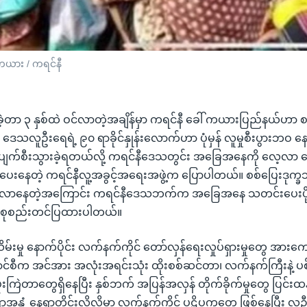
ယား / ကရင်နီ
့တာ ၃ နှစ်ထဲ ဝင်လာတဲ့အချိန်မှာ ကရင်နီ ခေါ် ကယားပြည်နယ်ဟာ 
 ဒေသလူဦးရေရဲ့ ၉၀ ရာခိုင်နှုန်းလောက်ဟာ ပုံမှန် လူမှုစီးပွားဘဝ နေထိ
က်စီးသွားခဲ့ရတယ်လို့ ကရင်နီဒေသတွင်း အခြေအနေကို လေ့လာ စေ
ပေးနေတဲ့ ကရင်နီလူ့အခွင့်အရေးအဖွဲ့က ပြောပါတယ်။ စစ်ပြေးဒု
းလာနေတဲ့အကြောင်း ကရင်နီဒေသဘက်က အခြေအနေ သတင်းပေးပို့ခ
 စုစည်းတင်ပြထားပါတယ်။
မှု နောက်ပိုင်း လက်နက်ကိုင် တော်လှန်ရေးလှုပ်ရှားမှုတွေ အားကေ
်စီက အင်အား အလုံးအရင်းသုံး ထိုးစစ်ဆင်တာ၊ လက်နက်ကြီးနဲ့ ပ
ကြဲတာတွေရှိနေပြီး နှစ်ဘက် အပြန်အလှန် တိုက်ခိုက်မှုတွေ ပြင်းထ
အနှံ့ နေရာတိုင်းလိုလိုမှာ လက်နက်ကိုင် ပဋိပက္ခတွေ ဖြစ်နေပြီး လူ