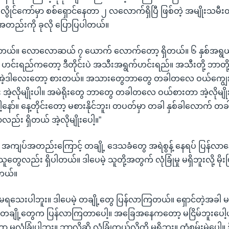
ွိုင်ကော်မှာ စစ်ရှောင်နေတာ ၂ လလောက်ရှိပြီ ဖြစ်တဲ့ အမျိုးသမီ
အတည်းကို ခုလို ပြောပြပါတယ်။
းတယ်။ လောလောဆယ် ၇ ယောက် လောက်တော့ ရှိတယ်။ ၆ နှစ်အရွယ်၊ 
 ဟင်းရည်ကတော့ ဒီတိုင်းပဲ အသီးအရွက်ဟင်းရည်။ အသီးတို့ ဘာတို့။ 
 အဲ့ဒါလေးတော့ စားတယ်။ အသားတွေဘာတွေ တခါတလေ ဝယ်ကျွေး။
ွေး အဲ့လိုမျိုးပါ။ အမဲရိုးတွေ ဘာတွေ တခါတလေ ဝယ်စားတာ အဲ့လိုမျ
ော်။ နေ့တိုင်းတော့ မစားနိုင်ဘူး၊ တပတ်မှာ တခါ နှစ်ခါလောက်
်း ရှိတယ် အဲ့လိုမျိုးပေါ့။”
က္ခာ အကျပ်အတည်းကြောင့် တချို့ ဒေသခံတွေ အရဲစွန့် နေရပ် ပြန်လာ
ူတွေလည်း ရှိပါတယ်။ ဒါပေမဲ့ သူတို့အတွက် လုံခြုံမှု မရှိဘူးလို့ မိုး
တယ်။
 မရသေးပါဘူး။ ဒါပေမဲ့ တချို့တွေ ပြန်လာကြတယ်။ ရှောင်တဲ့အခါ မရှ
ို့ တချို့တွေက ပြန်လာကြတာပေါ့။ အခြေအနေကတော့ မငြိမ်ဘူးပေါ့
မလုံခြုံပါဘူး။ ဘာလို့ဆို လုံခြုံတယ်လို့ကို မရှိဘူး။ ကံစမ်းမဲပေါ့