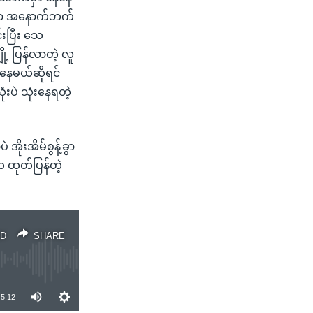
က်မှာ အနောက်ဘက်
်းပြီး သေ
ု့ ပြန်လာတဲ့ လူ
ာ နေမယ်ဆိုရင်
ပဲ သုံးနေရတဲ့
 အိုးအိမ်စွန့်ခွာ
ထုတ်ပြန်တဲ့
D
SHARE
5:12