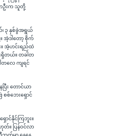
းတဦးက သူတို့
၃ နှစ်ခွဲအရွယ်
အဲ့ဒါတော့ စိုက်
 အဲ့ဟင်းရည်ထဲ
ိုးရှိတယ်။ တခါတ
 တခါတလေ ကျရင်
နေပြီး တောင်ယာ
ဗြဲ စစ်ဘေးရှောင်
ောင်နိုင်ကြဘူး။
ဟုတ်။ ပြန်ဝင်လာ
။ ဒီဘက်မှာ နေနေ