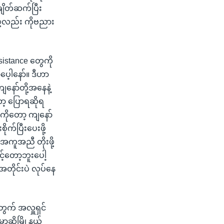
ျိတ်ဆက်ပြီး
့လည်း ကိုဗညား
sistance တွေကို
ာပေ့ါနော်။ ဒီဟာ
နော်တို့အနေနဲ့
ာ့ ပြောရဆိုရ
ိုတော့ ကျနော်
ုက်ပြီးပေးဖို့
 အကူအညီ တိုးဖို့
့်တော့ဘူးပေါ့
အတိုင်းပဲ လုပ်နေ
ွက် အလှူရှင်
ဆိုမြို့နယ်