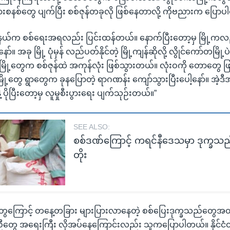
းပွားစနစ်တွေ ပျက်ပြီး စစ်ဇုန်တခုလို ဖြစ်နေတာလို့ ကိုဗညားက ပြော
ည်နယ်က စစ်ရေးအရလည်း ပြင်းထန်တယ်။ နောက်ပြီးတော့မှ မြို့ကလည
ော်။ အခု မြို့ ပုံမှန် လည်ပတ်နိုင်တဲ့ မြို့ကျန်ဆိုလို့ လွိုင်ကော်တမြ
ဲ့မြို့တွေက စစ်ဇုန်ထဲ အကုန်လုံး ဖြစ်သွားတယ်။ လုံးဝကို တောတွေ ဖ
 မြို့တွေ ရွာတွေက ခုနပြောတဲ့ ရာဂဏန်း ကျော်သွားပြီးပေါ့နော်။ အဲ့ဒီ
့ ပိုပြီးတော့မှ လူမှုစီးပွားရေး ပျက်သုဉ်းတယ်။”
SEE ALSO:
စစ်ဒဏ်ကြောင့် ကရင်နီဒေသမှာ ဒုက္ခသည
တိုး
ွေကြောင့် တနေ့တခြား များပြားလာနေတဲ့ စစ်ပြေးဒုက္ခသည်တွေအတ
ီတွေ အရေးကြီး လိုအပ်နေကြောင်းလည်း သူကပြောပါတယ်။ နိုင်င