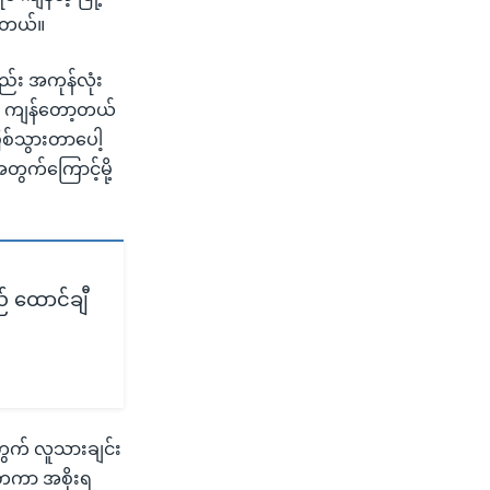
ပါတယ်။
်း အကုန်လုံး
ို့ပဲ ကျန်တော့တယ်
ြစ်သွားတာပေါ့
အတွက်ကြောင့်မို့
် ထောင်ချီ
ွက် လူသားချင်း
ံတကာ အစိုးရ