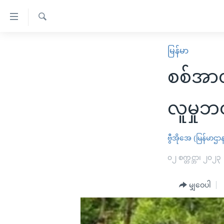
သုံး
ရ
ရှာဖွေ
လွယ်ကူ
မူလစာမျက်နှာ
မြန်မာ
ရ
စေ
မြန်မာ
လာ
စစ်အာ
သည့်
ဒ်
ကမ္ဘာ့သတင်းများ
Link
ဗွီဒီယို
နိုင်ငံတကာ
လူမှုဘဝ
များ
သတင်းလွတ်လပ်ခွင့်
အမေရိကန်
ပင်မ
ရပ်ဝန်းတခု လမ်းတခု အလွန်
တရုတ်
ဗွီအိုအေ (မြန်မာဌာ
အကြောင်းအရာ
အင်္ဂလိပ်စာလေ့လာမယ်
အစ္စရေး-ပါလက်စတိုင်း
၀၂ စက္တင္ဘာ၊ ၂၀၂၃
သို့
အပတ်စဉ်ကဏ္ဍများ
အမေရိကန်သုံးအီဒီယံ
ကျော်
မျှဝေပါ
ကြည့်
ရေဒီယိုနှင့်ရုပ်သံ အချက်အလက်များ
မကြေးမုံရဲ့ အင်္ဂလိပ်စာ
ရေဒီယို
ရန်
ရေဒီယို/တီဗွီအစီအစဉ်
ရုပ်ရှင်ထဲက အင်္ဂလိပ်စာ
တီဗွီ
ပင်မ