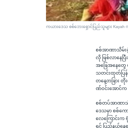
ကယားဒေသ စစ်ဘေးရှောင်ပြည်သူများ Kayah က
စစ်အာဏာသိမ်းခဲ
လို ဖြစ်လာနေပြီး
အခြေအနေတွေ ပျ
သတင်းထုတ်ပြန်
တနေ့တခြား တို
ဏ်ဝင်းအောင်က
စစ်တပ်အာဏာသိမ်း
ဒေသမှာ စစ်ကောင
လေကြောင်းက ဗုံး
ရင် ပြည်နယ်နေရာ