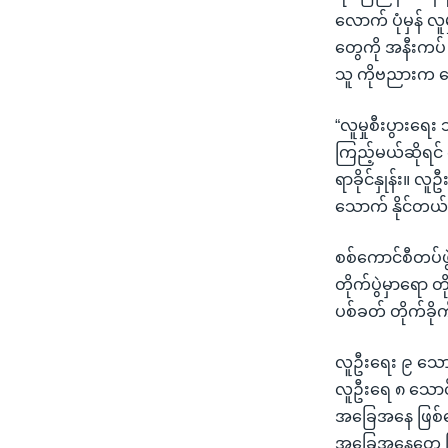
လောက် ပုံမှန် လ
တွေကို အနီးကပ်
သူ ကိုဗညားက 
“လူမှုစီးပွားရေး
ကြည့်မယ်ဆိုရင်
ရာခိုင်နှုန်း။ လူ
သောက် နိုင်တယ်
စစ်ကောင်စီတပ်ဖွ
တိုက်ပွဲမှာရော 
ပစ်ခတ် တိုက်ခိ
လူဦးရေး ၉ သောင်း
လူဦးရေ ၈ သောင်းက
အခြေအနေ ဖြစ်န
အခြေအနေတွေ ကြု