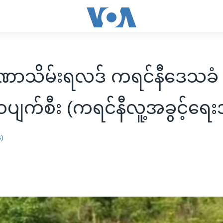
ဏာသိမ်းရလဒ် ကရင်နီဒေသခံ
ပျက်စီး (ကရင်နီလူ့အခွင့်ရေးအဖ
န)