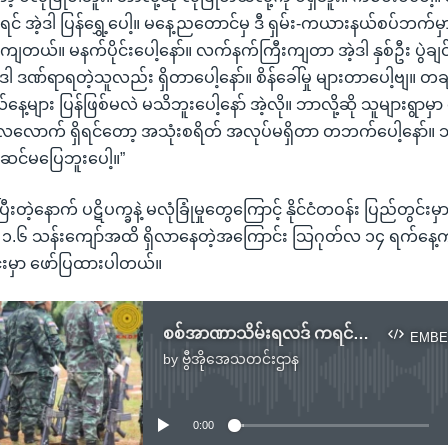
ကြရင် အဲ့ဒါ ပြန်ရွှေ့ပေါ့။ မနေ့ညတောင်မှ ဒီ ရှမ်း-ကယားနယ်စပ်ဘ
ျတယ်။ မနက်ပိုင်းပေါ့နော်။ လက်နက်ကြီးကျတာ အဲ့ဒါ နှစ်ဦး ပွဲချင
ါ ဒဏ်ရာရတဲ့သူလည်း ရှိတာပေါ့နော်။ စိန်ခေါ်မှု များတာပေါ့ဗျ။ တချိ
ေ့များ ပြန်ဖြစ်မလဲ မသိဘူးပေါ့နော် အဲ့လို။ ဘာလို့ဆို သူများရွာမှ
ောက် ရှိရင်တော့ အသုံးစရိတ် အလုပ်မရှိတာ တဘက်ပေါ့နော်။ သုံး
ဆင်မပြေဘူးပေါ့။”
ဲ့နောက် ပဋိပက္ခနဲ့ မလုံခြုံမှုတွေကြောင့် နိုင်ငံတဝန်း ပြည်တွင်းမှာပဲ
၁.၆ သန်းကျော်အထိ ရှိလာနေတဲ့အကြောင်း သြဂုတ်လ ၁၄ ရက်နေ့က 
းမှာ ဖော်ပြထားပါတယ်။
စစ်အာဏာသိမ်းရလဒ် ကရင်နီဒေသခံ ၉၀ % လူမှုဘဝပျက်စီး
EMBE
by
ဗွီအိုအေသတင်းဌာန
No media source currently available
0:00