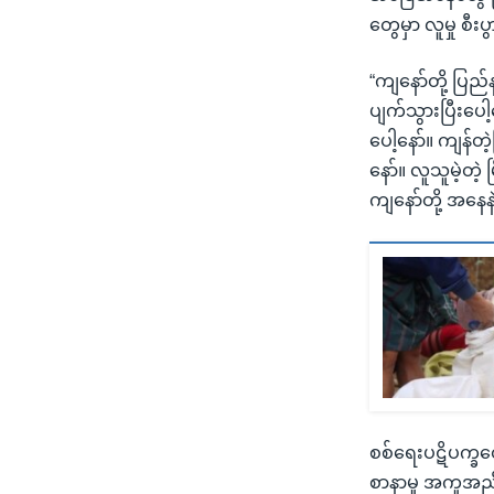
တွေမှာ လူမှု စီ
“ကျနော်တို့ ပြ
ပျက်သွားပြီးပေါ့န
ပေါ့နော်။ ကျန်တ
နော်။ လူသူမဲ့တဲ့
ကျနော်တို့ အနေနဲ
စစ်ရေးပဋိပက္ခတ
စာနာမှု အကူအည