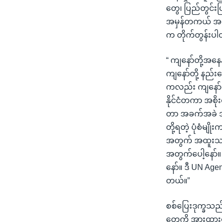
တွေ၊ ပြည်တွင်း
အမှန်တကယ် အက
က တိုက်တွန်းပ
“ ကျနော်တို့အနေ
ကျနော်တို့ နည်းပေ
ကလည်း ကျနော်တို
နိုင်ငံတကာ အစိ
တာ အခက်အခဲ အက
တို့ရတဲ့ ပုံစံမျ
အတွက် အထူးသဖြင့်
အတွက်ပေါ့နော်။ 
နော်။ ဒီ UN Age
တယ်။”
စစ်ပြေးဒုက္ခသည
တွေကို အားထားန