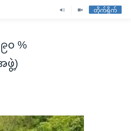
တိုက်ရိုက်
 ၉၀ %
ွဲ့)