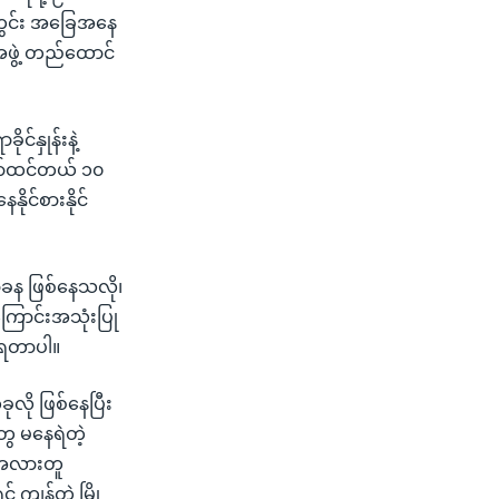
ယ်တွင်း အခြေအနေ
အဖွဲ့ တည်ထောင်
င်နှုန်းနဲ့
နော်ထင်တယ် ၁၀
နိုင်စားနိုင်
ာခန ဖြစ်နေသလို၊
ကြောင်းအသုံးပြု
ကြရတာပါ။
ုလို ဖြစ်နေပြီး
ွေ မနေရဲတဲ့
း အလားတူ
ကျန်တဲ့ မြို့