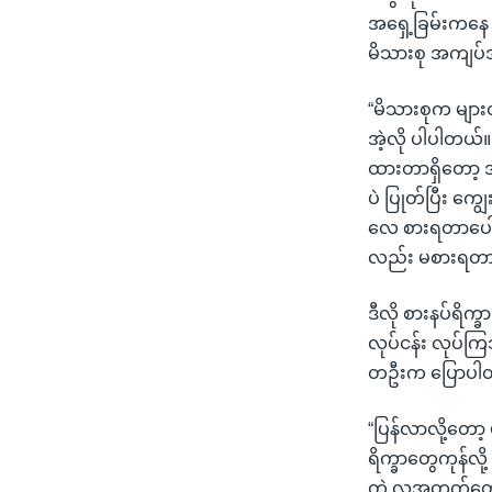
အရှေ့ခြမ်းကနေ လ
မိသားစု အကျပ်
“မိသားစုက မျာ
အဲ့လို ပါပါတယ်။
ထားတာရှိတော့
ပဲ ပြုတ်ပြီး ကျ
လေ စားရတာပေါ့န
လည်း မစားရတာလည
ဒီလို စားနပ်ရိ
လုပ်ငန်း လုပ်ကြသ
တဦးက ပြောပါ
“ပြန်လာလို့တော့
ရိက္ခာတွေကုန်လ
တဲ့ လူအတွက်တော့ 