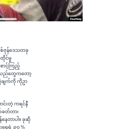
စစ်ဇုန်ဒေသတခု
ုင်မှု
ာင့်ကြည့်
က္ခသည်တွေကတော့
ျက်ကို ကိုဥာ
ာင်းတဲ့ ကရင်နီ
စ်ခတ်တာ၊
န်နေတာပါ။ ခုဆို
ဦးရေရဲ့ ၉၀ %