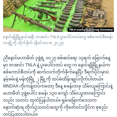
အ
သုတပဒေသာ အင်္ဂလိပ်စာ
ညွန်း
Learning English
စာမျက်နှာ
သို့
ဗွီအိုအေ လူမှုကွန်ယက်များ
ကျော်
ကြည့်
နောင်ချိုမြို့နယ်အနီး တအာင်း TNLA ပူးပေါင်းတပ်တွေ စစ်ကောင်စီစခန်း
တချို့ကို တိုက်ခိုက် (နိုဝင်ဘာ ၈၊ ၂၀၂၃)
ရန်
ဘာသာစကားများ
ရှာဖွေ
ညီနောင်မဟာမိတ် ၃ဖွဲ့ရဲ့ ၁၀၂၇ စစ်ဆင်ရေး ၁၃ရက် မြောက်နေ့
ရန်
မှာ တအာင်း TNLA နဲ့ ပူးပေါင်းတပ် တွေ က နောင်ချိုမြို့နယ်က
နေရာ
စစ်ကောင်စီတပ်ကို ဆက်လက်တိုက်ခိုက်နေပြီး ဒီရက်ပိုင်းမှာပဲ
သို့
နမ့်ခမ်းနဲ့ မန်တုံမြို့ ၂ မြို့ကို ထပ်မံထိန်းချုပ်လိုက်ပါတယ်။
ကျော်
MNDAA ကိုးကန့်တပ်ကတော့ ဒီနေ့ စခန်းတခု သိမ်းယူကြောင်းနဲ့
ရန်
မဟာမိတ် ၃ဖွဲ့ပေါင်း စခန်း ၁၃၀ ကျော် သိမ်းယူထားကြောင်း
လည်း သတင်း ထုတ်ပြန်ပါတယ်။ ရှမ်းမြောက်ဒေသက
နောက်ဆုံးရ တိုက်ပွဲသတင်းတွေကို ကိုဇော်ဝင်းလှိုင်က စုစည်း
တင်ပြထားပါတယ်။