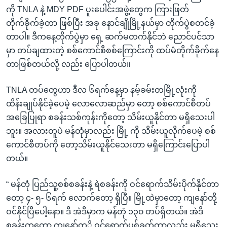
ကို TNLA နဲ့ MDY PDF ပူးပေါင်းအဖွဲ့တွေက ကြားဖြတ်
တိုက်ခိုက်ခဲ့တာ ဖြစ်ပြီး အခု နောင်ချိုမြို့နယ်မှာ တိုက်ပွဲစတင်ခဲ့
တာပါ။ ဒီကနေ့တိုက်ပွဲမှာ ရှေ့ ဆက်မတက်နိုင်ဘဲ ညောင်ပင်သာ
မှာ တပ်ချထားတဲ့ စစ်ကောင်စီစစ်ကြောင်းကို ထပ်မံတိုက်ခိုက်နေ
တာဖြစ်တယ်လို့ လည်း ပြောပါတယ်။
TNLA တပ်တွေဟာ ဒီလ ၆ရက်နေ့မှာ နမ့်ခမ်းတမြို့လုံးကို
ထိန်းချုပ်နိုင်ခဲ့ပေမဲ့ လောလောဆည်မှာ တော့ စစ်ကောင်စီတပ်
အခြေပြုရာ စခန်းသစ်ကုန်းကိုတော့ သိမ်းယူနိုင်တာ မရှိသေးပါ
ဘူး။ အလားတူပဲ မန်တုံမှာလည်း မြို့ ကို သိမ်းယူလိုက်ပေမဲ့ စစ်
ကောင်စီတပ်ကို တော့သိမ်းယူနိုင်သေးတာ မရှိကြောင်းပြောပါ
တယ်။
“ မန်တုံ ပြည်သူ့စစ်စခန်းနဲ့ ရဲစခန်းကို ဝင်ရောက်သိမ်းပိုက်နိုင်တာ
တော့ ၄- ၅- ၆ရက် လောက်တော့ ရှိပြီ။ မြို့ထဲမှာတော့ ကျနော်တို့
ဝင်နိုင်ပြီပေါ့နော။ ဒီ အဲဒီမှာက မန်တုံ ၁၃၀ တပ်ရှိတယ်။ အဲဒီ
စခန်းကတော့ ကျနော်တု့ိ ဝင်ရောက်ပစ်ခတ်တာလည်း မရှိသေး