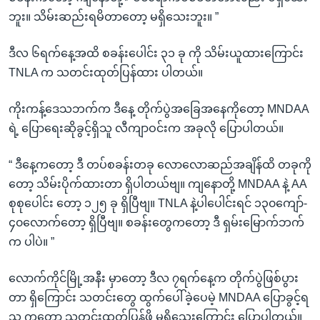
ဘူး။ သိမ်းဆည်းရမိတာတော့ မရှိသေးဘူး။ ”
ဒီလ ၆ရက်နေ့အထိ စခန်းပေါင်း ၃၁ ခု ကို သိမ်းယူထားကြောင်း
TNLA က သတင်းထုတ်ပြန်ထား ပါတယ်။
ကိုးကန့်ဒေသဘက်က ဒီနေ့ တိုက်ပွဲအခြေအနေကိုတော့ MNDAA
ရဲ့ ပြောရေးဆိုခွင့်ရှိသူ လီကျာဝင်းက အခုလို ပြောပါတယ်။
“ ဒီနေ့ကတော့ ဒီ တပ်စခန်းတခု လောလောဆည်အချိန်ထိ တခုကို
တော့ သိမ်းပိုက်ထားတာ ရှိပါတယ်ဗျ။ ကျနောတို့ MNDAA နဲ့ AA
စုစုပေါင်း တော့ ၁၂၅ ခု ရှိပြီဗျ။ TNLA နဲ့ပါပေါင်းရင် ၁၃၀ကျော်-
၄၀လောက်တော့ ရှိပြီဗျ။ စခန်းတွေကတော့ ဒီ ရှမ်းမြောက်ဘက်
က ပါပဲ။ ”
လောက်ကိုင်မြို့အနီး မှာတော့ ဒီလ ၇ရက်နေ့က တိုက်ပွဲဖြစ်ပွား
တာ ရှိကြောင်း သတင်းတွေ ထွက်ပေါ်ခဲ့ပေမဲ့ MNDAA ပြောခွင့်ရ
သူ ကတော့ သတင်းထုတ်ပြန်ဖို့ မရှိသေးကြောင်း ပြောပါတယ်။