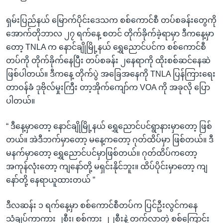
ရှမ်းပြည်နယ် မြောက်ပိုင်းဒေသက စစ်ကောင်စီ တပ်စခန်းတွေကို
အောက်တိုဘာလ ၂၇ ရက်နေ့ စတင် တိုက်ခိုက်ခဲ့ရာမှာ ဒီကနေ့မှာ
တော့ TNLA က နောင်ချိုမြို့နယ် ရွှေညောင်ပင်က စစ်ကောင်စီ
တပ်ကို တိုက်ခိုက်နေပြီး တပ်စခန်း ၂နေရာကို ထိုးစစ်ဆင်နေဆဲ
ဖြစ်ပါတယ်။ ဒီကနေ့ တိုက်ပွဲ အခြေအနေကို TNLA ပြန်ကြားရေး
တာဝန်ခံ ဒုဗိုလ်မှုးကြီး တာ့အိုက်ကျော်က VOA ကို အခုလို ပြော
ပါတယ်။
“ ဒီနေ့မှာတော့ နောင်ချိုမြို့နယ် ရွှေညောင်ပင်ရွာနားမှာတော့ ဖြစ်
တယ်။ အဲဒီဘက်မှာတော့ မနေ့ကတော့ ဂုတ်ထိပ်မှာ ဖြစ်တယ်။ ဒီ
မနက်မှာတော့ ရွှေညောင်ပင်မှာဖြစ်တယ်။ ဂုတ်ထိပ်ကတော့
အကုန်လုံးတော့ ကျနော်တို့ မရှင်းနိုင်ဘူး။ ထိပ်ပိုင်းမှာတော့ ကျ
နော်တို့ နေရာယူထားတယ် ”
ဒီလဆန်း ၁ ရက်နေ့မှာ စစ်ကောင်စီတပ်က ပြင်ဦးလွင်ကနေ
သံချပ်ကာကား ၂စီး၊ စစ်ကား ၂၂စီးနဲ့ တက်လာတဲ့ စစ်ကြောင်း