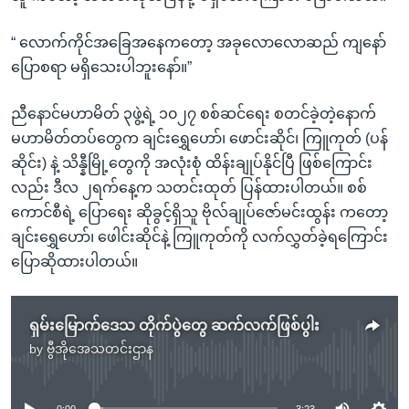
“ လောက်ကိုင်အခြေအနေကတော့ အခုလောလောဆည် ကျနော်
ပြောစရာ မရှိသေးပါဘူးနော်။”
ညီနောင်မဟာမိတ် ၃ဖွဲ့ရဲ့ ၁၀၂၇ စစ်ဆင်ရေး စတင်ခဲ့တဲ့နောက်
မဟာမိတ်တပ်တွေက ချင်းရွှေဟော်၊ ဖောင်းဆိုင်၊ ကြူကုတ် (ပန်
ဆိုင်း) နဲ့ သိန္နီမြို့တွေကို အလုံးစုံ ထိန်းချုပ်နိုင်ပြီ ဖြစ်ကြောင်း
လည်း ဒီလ ၂ရက်နေ့က သတင်းထုတ် ပြန်ထားပါတယ်။ စစ်
ကောင်စီရဲ့ ပြောရေး ဆိုခွင့်ရှိသူ ဗိုလ်ချုပ်ဇော်မင်းထွန်း ကတော့
ချင်းရွှေဟော်၊ ဖေါင်းဆိုင်နဲ့ ကြူကုတ်ကို လက်လွှတ်ခဲ့ရကြောင်း
ပြောဆိုထားပါတယ်။
ရှမ်းမြောက်ဒေသ တိုက်ပွဲတွေ ဆက်လက်ဖြစ်ပွါး
by
ဗွီအိုအေသတင်းဌာန
No media source currently available
0:00
3:23