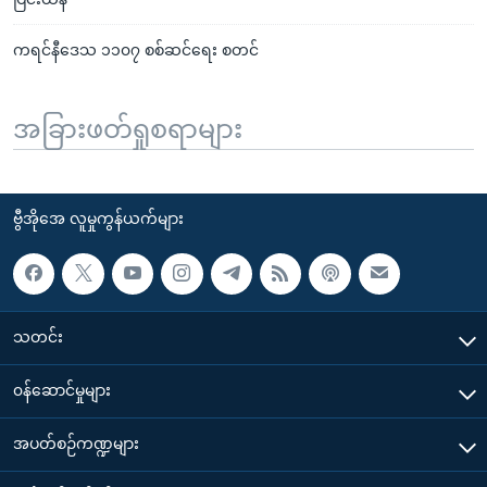
ကရင်နီဒေသ ၁၁၀၇ စစ်ဆင်ရေး စတင်
အခြားဖတ်ရှုစရာများ
ဗွီအိုအေ လူမှုကွန်ယက်များ
သတင်း
၀န်ဆောင်မှုများ
အပတ်စဉ်ကဏ္ဍများ