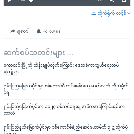
တိုက်ရိုက် လင့်ခ်
မျှဝေပါ
Follow us
ဆက်စပ်သတင်းများ ...
ကောလင်းမြို့ကို ထိန်းချုပ်လိုက်ကြောင်း ဒေသခံကာကွယ်ရေးတပ်
ကြေညာ
ရှမ်းပြည်မြောက်ပိုင်းမှာ စစ်ကောင်စီ တပ်စခန်းတွေ ဆက်လက် တိုက်ခိုက်
ခံရ
ရှမ်းပြည်မြောက်ပိုင်းက ၁၀၂၇ စစ်ဆင်ရေးရဲ့ အဓိကအကြောင်းရင်းက
ဘာလဲ
ရှမ်းပြည်နယ်မြောက်ပိုင်းမှာ စစ်ကောင်စီနဲ့ ညီနောင်မဟာမိတ် ၃ ဖွဲ့ တိုက်ပွဲ
ပြင်းထန်