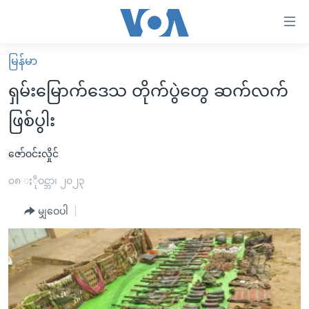
သုံး
ရ
လွယ်ကူ
မြန်မာ
မူလစာမျက်နှာ
စေ
ရှမ်းမြောက်ဒေသ တိုက်ပွဲတွေ ဆက်လက်
မြန်မာ
သည့်
ဖြစ်ပွါး
ကမ္ဘာ့သတင်းများ
Link
ဗွီဒီယို
နိုင်ငံတကာ
ဇော်ဝင်းလှိုင်
များ
သတင်းလွတ်လပ်ခွင့်
အမေရိကန်
၀၈ ႏိုဝင္ဘာ၊ ၂၀၂၃
ပင်မ
ရပ်ဝန်းတခု လမ်းတခု အလွန်
တရုတ်
အကြောင်းအရာ
မျှဝေပါ
သို့
အင်္ဂလိပ်စာလေ့လာမယ်
အစ္စရေး-ပါလက်စတိုင်း
ကျော်
အပတ်စဉ်ကဏ္ဍများ
အမေရိကန်သုံးအီဒီယံ
ကြည့်
ရေဒီယိုနှင့်ရုပ်သံ အချက်အလက်များ
မကြေးမုံရဲ့ အင်္ဂလိပ်စာ
ရေဒီယို
ရန်
ပင်မ
ရေဒီယို/တီဗွီအစီအစဉ်
ရုပ်ရှင်ထဲက အင်္ဂလိပ်စာ
တီဗွီ