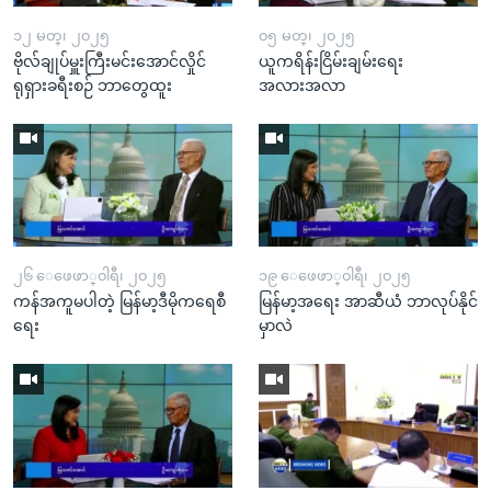
၁၂ မတ္၊ ၂၀၂၅
၀၅ မတ္၊ ၂၀၂၅
ဗိုလ်ချုပ်မှူးကြီးမင်းအောင်လှိုင်
ယူကရိန်းငြိမ်းချမ်းရေး
ရုရှားခရီးစဉ် ဘာတွေထူး
အလားအလာ
၂၆ ေဖေဖာ္၀ါရီ၊ ၂၀၂၅
၁၉ ေဖေဖာ္၀ါရီ၊ ၂၀၂၅
ကန်အကူမပါတဲ့ မြန်မာ့ဒီမိုကရေစီ
မြန်မာ့အရေး အာဆီယံ ဘာလုပ်နိုင်
ရေး
မှာလဲ