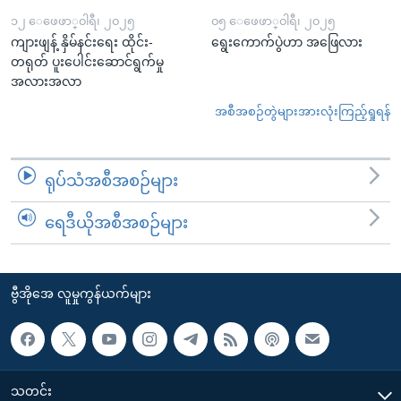
၁၂ ေဖေဖာ္၀ါရီ၊ ၂၀၂၅
၀၅ ေဖေဖာ္၀ါရီ၊ ၂၀၂၅
ကျားဖျန့် နှိမ်နင်းရေး ထိုင်း-
ရွေးကောက်ပွဲဟာ အဖြေလား
တရုတ် ပူးပေါင်းဆောင်ရွက်မှု
အလားအလာ
အစီအစဉ်တွဲများအားလုံးကြည့်ရှုရန်
ရုပ်သံအစီအစဉ်များ
ရေဒီယိုအစီအစဉ်များ
ဗွီအိုအေ လူမှုကွန်ယက်များ
သတင်း