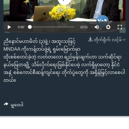
အ
သုတပဒေသာ အင်္ဂလိပ်စာ
ညွန်း
Learning English
စာမျက်နှာ
သို့
ဗွီအိုအေ လူမှုကွန်ယက်များ
0:00
10:51
ကျော်
တိုက်ရိုက် လင့်ခ်
ကြည့်
ညီနောင်မဟာမိတ် (၃)ဖွဲ့ ၊ အထူးသဖြင့်
ရန်
MNDAA ကိုးကန့်တပ်ဖွဲ့ရဲ့ ရှမ်းမြောက်မှာ
ဘာသာစကားများ
ရှာဖွေ
ထိုးစစ်စတင်ခဲ့တဲ့ လတ်တလော ရည်မှန်းချက်ဟာ သက်ဆိုင်ရာ
ရန်
နယ်မြေတချို့ သိမ်းပိုက်ရေးဖြစ်နိုင်ပေမဲ့ လက်ရှိမှာတော့ နိုင်ငံ
နေရာ
အနှံ့ စစ်ကောင်စီဆန့်ကျင်ရေး တိုက်ပွဲတွေကို အရှိန်မြှင့်လာစေပါ
သို့
တယ်။
ကျော်
ရန်
မျှဝေပါ