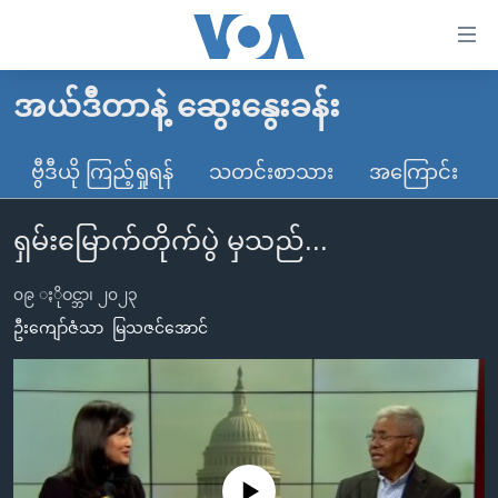
သုံး
ရ
လွယ်ကူ
အယ်ဒီတာနဲ့ ဆွေးနွေးခန်း
မူလစာမျက်နှာ
စေ
မြန်မာ
ဗွီဒီယို ကြည့်ရှုရန်
သတင်းစာသား
အကြောင်း
သည့်
ကမ္ဘာ့သတင်းများ
Link
ရှမ်းမြောက်တိုက်ပွဲ မှသည်...
ဗွီဒီယို
နိုင်ငံတကာ
များ
သတင်းလွတ်လပ်ခွင့်
အမေရိကန်
ပင်မ
၀၉ ႏိုဝင္ဘာ၊ ၂၀၂၃
ရပ်ဝန်းတခု လမ်းတခု အလွန်
တရုတ်
အကြောင်းအရာ
ဦးကျော်ဇံသာ
မြသဇင်အောင်
သို့
အင်္ဂလိပ်စာလေ့လာမယ်
အစ္စရေး-ပါလက်စတိုင်း
ကျော်
အပတ်စဉ်ကဏ္ဍများ
အမေရိကန်သုံးအီဒီယံ
ကြည့်
ရေဒီယိုနှင့်ရုပ်သံ အချက်အလက်များ
မကြေးမုံရဲ့ အင်္ဂလိပ်စာ
ရေဒီယို
ရန်
ပင်မ
ရေဒီယို/တီဗွီအစီအစဉ်
ရုပ်ရှင်ထဲက အင်္ဂလိပ်စာ
တီဗွီ
No media source currently available