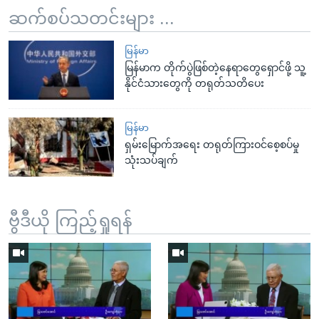
ဆက်စပ်သတင်းများ ...
မြန်မာ
မြန်မာက တိုက်ပွဲဖြစ်တဲ့နေရာတွေရှောင်ဖို့ သူ့
နိုင်ငံသားတွေကို တရုတ်သတိပေး
မြန်မာ
ရှမ်းမြောက်အရေး တရုတ်ကြားဝင်စေ့စပ်မှု
သုံးသပ်ချက်
ဗွီဒီယို ကြည့်ရှုရန်