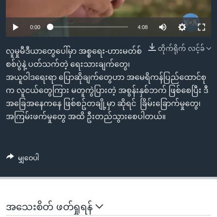
အ
သုတပဒေသာ အင်္ဂလိပ်စာ
ညွန်း
Learning English
0:00
4:08
စာမျက်နှာ
သို့
ဗွီအိုအေ လူမှုကွန်ယက်များ
တိုက်ရိုက် လင့်ခ်
လူမှုမီဒီယာတွေပေါ်မှာ အစ္စရေး-ဟားမတ်စ်
ကျော်
စစ်ပွဲနဲ့ ပတ်သက်တဲ့ ရေးသားချက်တွေ၊
ကြည့်
အယူဝါဒရေးရာ ပြောဆိုချက်တွေဟာ အမေရိကန်ပြည်ထောင်စု
ရန်
ဘာသာစကားများ
က လူငယ်တွေကြား မတူကွဲပြားတဲ့ အစွန်းနှစ်ဘက် ဖြစ်စေပြီး ဒီ
ရှာဖွေ
အခြေအနေကနေ ဖြစ်စဥ်တချို့မှာ ဆိုရင် ခြိမ်းခြောက်မှုတွေ၊
ရန်
အကြမ်းဖက်မှုတွေ အထိ ဦးတည်သွားစေပါတယ်။
နေရာ
သို့
ကျော်
မျှဝေပါ
ရန်
အသေးစိတ် ဖတ်ရှုရန်