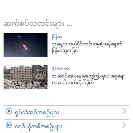
ဆက်စပ်သတင်းများ ...
မြန်မာ
အရှေ့အလယ်ပိုင်းတင်းမာမှုနဲ့ ကန်ရောက်
မြန်မာတို့အမြင်
နိုင်ငံတကာ
အပစ်ရပ်ဆွေးနွေးမှုတွေကြားမှာပဲ အစ္စရေး
က ဆက်လက်တိုက်ခိုက်
ရုပ်သံအစီအစဉ်များ
ရေဒီယိုအစီအစဉ်များ