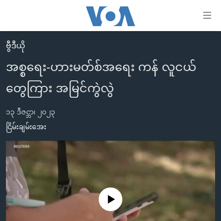
သုံး
ရ
လွယ်ကူ
ဗွီဒီယို
မူလစာမျက်နှာ
စေ
အစ္စရေး-ဟားမတ်စ်အရေး ကန် လူငယ်
မြန်မာ
သည့်
တွေကြား အမြင်ကွဲလွဲ
ကမ္ဘာ့သတင်းများ
Link
ဗွီဒီယို
နိုင်ငံတကာ
များ
၁၃ ဒီဇင္ဘာ၊ ၂၀၂၃
သတင်းလွတ်လပ်ခွင့်
အမေရိကန်
ငြိမ်းချမ်းအေး
ပင်မ
ရပ်ဝန်းတခု လမ်းတခု အလွန်
တရုတ်
အကြောင်းအရာ
သို့
အင်္ဂလိပ်စာလေ့လာမယ်
အစ္စရေး-ပါလက်စတိုင်း
ကျော်
အပတ်စဉ်ကဏ္ဍများ
အမေရိကန်သုံးအီဒီယံ
ကြည့်
ရေဒီယိုနှင့်ရုပ်သံ အချက်အလက်များ
မကြေးမုံရဲ့ အင်္ဂလိပ်စာ
ရေဒီယို
ရန်
No media source currently available
ပင်မ
ရေဒီယို/တီဗွီအစီအစဉ်
ရုပ်ရှင်ထဲက အင်္ဂလိပ်စာ
တီဗွီ