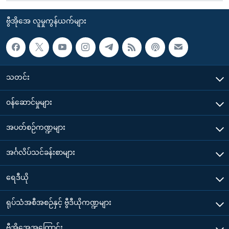
ဗွီအိုအေ လူမှုကွန်ယက်များ
သတင်း
၀န်ဆောင်မှုများ
အပတ်စဉ်ကဏ္ဍများ
အင်္ဂလိပ်သင်ခန်းစာများ
ရေဒီယို
ရုပ်သံအစီအစဉ်နှင့် ဗွီဒီယိုကဏ္ဍများ
ဗွီအိုအေအကြောင်း