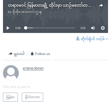
တရားမဝင် မြန်မာတချို့ ထိုင်းမှာ ယာဉ်မတော်တဆဖြစ်ပြီး အဖမ်းခံရ
by
ဗွီအိုအေသတင်းဌာန
No media source currently available
0:00
3:02
တိုက်ရိုက် လင့်ခ်
မျှဝေပါ
Follow us
အေးအေးမာ
This item is part of
မြန်မာ
နိုင်ငံတကာ