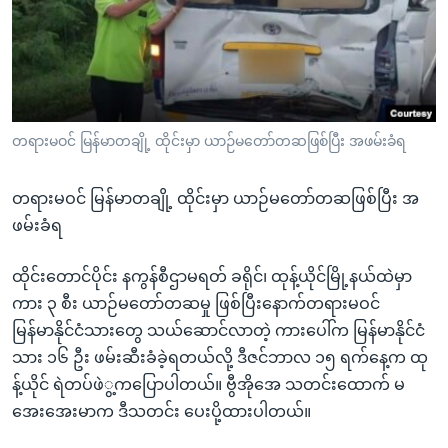
အ
သုတပဒေသာ အင်္ဂလိပ်စာ
ညွန်း
Learning English
စာမျက်နှာ
သို့
ဗွီအိုအေ လူမှုကွန်ယက်များ
ကျော်
ကြည့်
တရားမဝင် မြန်မာတချို့ ထိုင်းမှာ ယာဉ်မတော်တဆဖြစ်ပြီး အဖမ်းခံရ
ရန်
ဘာသာစကားများ
ရှာဖွေ
တရားမဝင် မြန်မာတချို့ ထိုင်းမှာ ယာဉ်မတော်တဆဖြစ်ပြီး အ
ရန်
ဖမ်းခံရ
နေရာ
သို့
ထိုင်းတောင်ပိုင်း နကွန်စီဌာမရတ် ခရိုင်၊ ထုန့်ယိုင်မြို့နယ်ထဲမှာ
ကျော်
ကား ၃ စီး ယာဉ်မတော်တဆမှု ဖြစ်ပြီးနောက်တရားမဝင်
ရန်
မြန်မာနိုင်ငံသားတွေ သယ်ဆောင်လာတဲ့ ကားပေါ်က မြန်မာနိုင်ငံ
သား ၁၆ ဦး ဖမ်းဆီးခံခဲ့ရတယ်လို့ ဒီဇင်ဘာလ ၁၅ ရက်နေ့က ထု
န့်ယိုင် ရဲတပ်ဖဲွ့ကပြောပါတယ်။ ဗွီအိုအေ သတင်းထောက် မ
အေးအေးမာက ဒီသတင်း ပေးပို့ထားပါတယ်။