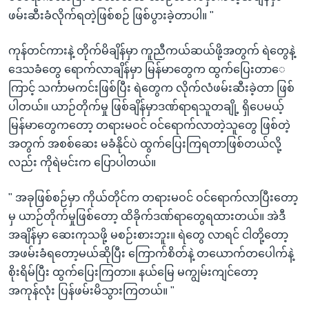
ဖမ်းဆီးခံလိုက်ရတဲ့ဖြစ်စဉ် ဖြစ်ပွားခဲ့တာပါ။ "
ကုန်တင်ကားနဲ့ တိုက်မိချိန်မှာ ကူညီကယ်ဆယ်ဖို့အတွက် ရဲတွေနဲ့
ဒေသခံတွေ ရောက်လာချိန်မှာ မြန်မာတွေက ထွက်ပြေးတာေ
ကြာင့် သင်္ကာမကင်းဖြစ်ပြီး ရဲတွေက လိုက်လံဖမ်းဆီးခဲ့တာ ဖြစ်
ပါတယ်။ ယာဉ်တိုက်မှု ဖြစ်ချိန်မှာဒဏ်ရာရသူတချို့ ရှိပေမယ့်
မြန်မာတွေကတော့ တရားမဝင် ဝင်ရောက်လာတဲ့သူတွေ ဖြစ်တဲ့
အတွက် အစစ်ဆေး မခံနိုင်ပဲ ထွက်ပြေးကြရတာဖြစ်တယ်လို့
လည်း ကိုရဲမင်းက ပြောပါတယ်။
" အခုဖြစ်စဉ်မှာ ကိုယ်တိုင်က တရားမဝင် ဝင်ရောက်လာပြီးတော့
မှ ယာဉ်တိုက်မှုဖြစ်တော့ ထိခိုက်ဒဏ်ရာတွေရထားတယ်။ အဲဒီ
အချိန်မှာ ဆေးကုသဖို့ မစဉ်းစားဘူး။ ရဲတွေ လာရင် ငါတို့တော့
အဖမ်းခံရတော့မယ်ဆိုပြီး ကြောက်စိတ်နဲ့ တယောက်တပေါက်နဲ့
စိုးရိမ်ပြီး ထွက်ပြေးကြတာ။ နယ်မြေ မကျွမ်းကျင်တော့
အကုန်လုံး ပြန်ဖမ်းမိသွားကြတယ်။ "