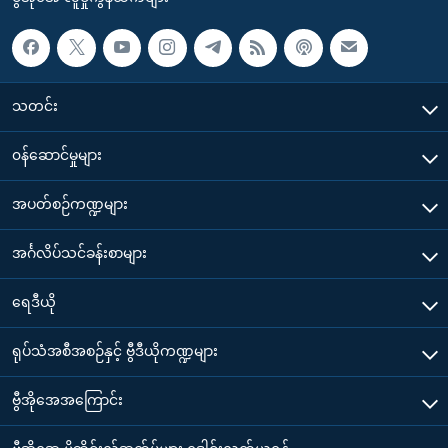
သတင်း
၀န်ဆောင်မှုများ
အပတ်စဉ်ကဏ္ဍများ
အင်္ဂလိပ်သင်ခန်းစာများ
ရေဒီယို
ရုပ်သံအစီအစဉ်နှင့် ဗွီဒီယိုကဏ္ဍများ
ဗွီအိုအေအကြောင်း