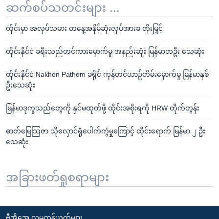
ဆက်စပ်သတင်းများ ...
ထိုင်းမှာ အလုပ်သမား တနေ့အနိမ့်ဆုံးလုပ်အားခ တိုးမြှင့်
ထိုင်းနိုင်ငံ ခရီးသည်တင်ကားမှောက်မှု အနည်းဆုံး မြန်မာတဦး သေဆုံး
ထိုင်းနိုင်ငံ Nakhon Pathom ခရိုင် ကုန်တင်ယာဉ်တိမ်းမှောက်မှု မြန်မာနှစ်
ဦးသေဆုံး
မြန်မာဒုက္ခသည်တွေကို နှင်မထုတ်ဖို့ ထိုင်းအစိုးရကို HRW တိုက်တွန်း
ဓာတ်မြေသြဇာ သိုလှောင်ရုံပေါက်ကွဲမှုကြောင့် ထိုင်းရောက် မြန်မာ ၂ ဦး
သေဆုံး
အခြားဖတ်ရှုစရာများ
ဗွီအိုအေ လူမှုကွန်ယက်များ