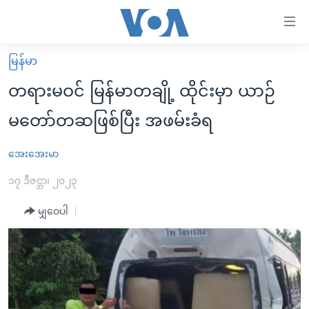
သုံး
ရ
လွယ်ကူ
မြန်မာ
မူလစာမျက်နှာ
စေ
တရားမဝင် မြန်မာတချို့ ထိုင်းမှာ ယာဉ်
မြန်မာ
သည့်
မတော်တဆဖြစ်ပြီး အဖမ်းခံရ
ကမ္ဘာ့သတင်းများ
Link
ဗွီဒီယို
နိုင်ငံတကာ
အေးအေးမာ
များ
သတင်းလွတ်လပ်ခွင့်
အမေရိကန်
၁၇ ဒီဇင္ဘာ၊ ၂၀၂၃
ပင်မ
ရပ်ဝန်းတခု လမ်းတခု အလွန်
တရုတ်
အကြောင်းအရာ
မျှဝေပါ
သို့
အင်္ဂလိပ်စာလေ့လာမယ်
အစ္စရေး-ပါလက်စတိုင်း
ကျော်
အပတ်စဉ်ကဏ္ဍများ
အမေရိကန်သုံးအီဒီယံ
ကြည့်
ရေဒီယိုနှင့်ရုပ်သံ အချက်အလက်များ
မကြေးမုံရဲ့ အင်္ဂလိပ်စာ
ရေဒီယို
ရန်
ပင်မ
ရေဒီယို/တီဗွီအစီအစဉ်
ရုပ်ရှင်ထဲက အင်္ဂလိပ်စာ
တီဗွီ