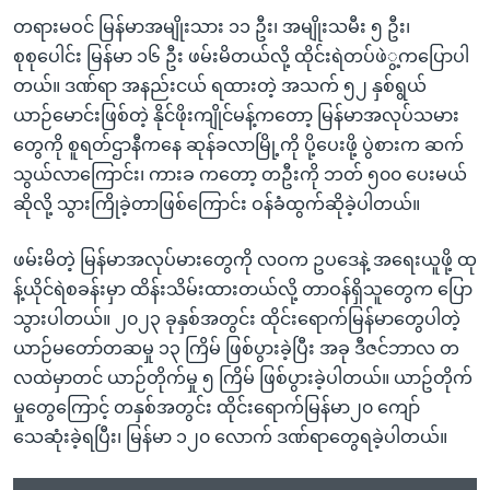
တရားမဝင် မြန်မာအမျိုးသား ၁၁ ဦး၊ အမျိုးသမီး ၅ ဦး၊
စုစုပေါင်း မြန်မာ ၁၆ ဦး ဖမ်းမိတယ်လို့ ထိုင်းရဲတပ်ဖဲွ့ကပြောပါ
တယ်။ ဒဏ်ရာ အနည်းငယ် ရထားတဲ့ အသက် ၅၂ နှစ်ရွယ်
ယာဉ်မောင်းဖြစ်တဲ့ နိုင်ဖိုးကျိုင်မန့်ကတော့ မြန်မာအလုပ်သမား
တွေကို စူရတ်ဌာနီကနေ ဆုန်ခလာမြို့ကို ပို့ပေးဖို့ ပွဲစားက ဆက်
သွယ်လာကြောင်း၊ ကားခ ကတော့ တဦးကို ဘတ် ၅၀၀ ပေးမယ်
ဆိုလို့ သွားကြိုခဲ့တာဖြစ်ကြောင်း ဝန်ခံထွက်ဆိုခဲ့ပါတယ်။
ဖမ်းမိတဲ့ မြန်မာအလုပ်မားတွေကို လဝက ဥပဒေနဲ့ အရေးယူဖို့ ထု
န့်ယိုင်ရဲစခန်းမှာ ထိန်းသိမ်းထားတယ်လို့ တာဝန်ရှိသူတွေက ပြော
သွားပါတယ်။ ၂၀၂၃ ခုနှစ်အတွင်း ထိုင်းရောက်မြန်မာတွေပါတဲ့
ယာဉ်မတော်တဆမှု ၁၃ ကြိမ် ဖြစ်ပွားခဲ့ပြီး အခု ဒီဇင်ဘာလ တ
လထဲမှာတင် ယာဉ်တိုက်မှု ၅ ကြိမ် ဖြစ်ပွားခဲ့ပါတယ်။ ယာဥ်တိုက်
မှုတွေကြောင့် တနှစ်အတွင်း ထိုင်းရောက်မြန်မာ၂၀ ကျော်
သေဆုံးခဲ့ရပြီး၊ မြန်မာ ၁၂၀ လောက် ဒဏ်ရာတွေရခဲ့ပါတယ်။