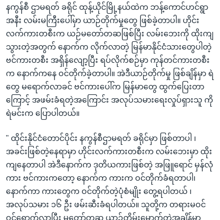
နကွန်စီ ဌာမရတ် ခရိုင် ထုန့်ယိုင်မြို့နယ်ထဲက ဘန့်ကောင်ဟင်ရွာ
အနီး လမ်းမကြီးပေါ်မှာ ယာဉ်တိုက်မှုတွေ ဖြစ်ခဲ့တာပါ။ ဟိုင်း
လက်ကားတစီးက ယဉ်မတော်တဆဖြစ်ပြီး လမ်းဘေးကို ထိုးကျ
သွားတဲ့အတွက် နောက်က လိုက်လာတဲ့ မြန်မာနိုင်ငံသားတွေပါတဲ့
ဗင်ကားတစီး အရှိန်လျော့ပြီး ရပ်လိုက်စဉ်မှာ ကုန်တင်ကားတစီး
က နောက်ကနေ ဝင်တိုက်ခဲ့တာပါ။ အဲဒီယာဉ်တိုက်မှု ဖြစ်ချိန်မှာ ရဲ
တွေ မရောက်လာခင် ဗင်ကားပေါ်က မြန်မာတွေ ထွက်ပြေးတာ
ကြောင့် အဖမ်းခံရတဲ့အကြောင်း အလုပ်သမားရေးလှုပ်ရှားသူ ကို
ရဲမင်းက ပြောပါတယ်။
" ထိုင်းနိုင်ငံတောင်ပိုင်း နကွန်စီဌာမရတ် ခရိုင်မှာ ဖြစ်တာပါ ၊
အခင်းဖြစ်တဲ့နေရာမှာ ဟိုင်းလက်ကားတစီးက လမ်းဘေးမှာ ထိုး
ကျနေတာပါ အဲဒီနောက်က ဒုတိယကားဖြစ်တဲ့ အဖြူရောင် မှန်လုံ
ကား ဗင်ကားကတော့ နောက်က ကားက ဝင်တိုက်ခံရတာပါ၊
နောက်ကာ ကားတွေက ဝင်တိုက်တဲ့ပုံစံမျိုး တွေ့ရပါတယ် ၊
အလုပ်သမား ၁၆ ဦး ဖမ်းဆီးခံရပါတယ်။ သူတို့က တရားမဝင်
ဝင်ရောက်လာပြီး မတော်တဆ ယာဉ်တိမ်းမှောက်တဲ့အချိန်မှာ