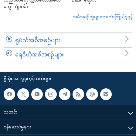
လည်ပတ်ရေး လွှတ်တော်အမတ်
Bazar ရောက်
တွေ ကြိုးပမ်း
အစီအစဉ်တွဲများအားလုံးကြည့်ရှုရန်
ရုပ်သံအစီအစဉ်များ
ရေဒီယိုအစီအစဉ်များ
ဗွီအိုအေ လူမှုကွန်ယက်များ
သတင်း
၀န်ဆောင်မှုများ