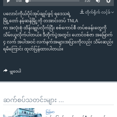
အ
0:00
3:20
သုတပဒေသာ အင်္ဂလိပ်စာ
ညွန်း
Learning English
တိုက်ရိုက် လင့်ခ်
ပလောင်ကိုယ်ပိုင်အုပ်ချုပ်ခွင့် ရဒေသရဲ့
စာမျက်နှာ
မြို့တော် နမ့်ဆန်မြို့ကို တအာင်းတပ် TNLA
သို့
ဗွီအိုအေ လူမှုကွန်ယက်များ
က အလုံးစုံ ထိန်းချုပ်လိုက်ပြီး စစ်ကောင်စီ တပ်စခန်းတွေကို
ကျော်
သိမ်းယူလိုက်ပါတယ်။ ဒီတိုက်ပွဲအတွင်း ဟောင်ဝစ်ဇာ အမြောက်
ကြည့်
၄ လက် အပါအဝင် လက်နက်အများအပြားကိုလည်း သိမ်းဆည်း
ရန်
ဘာသာစကားများ
ရမိကြောင်း ထုတ်ပြန်ထားပါတယ်။
ရှာဖွေ
ရန်
နေရာ
မျှဝေပါ
သို့
ကျော်
ရန်
ဆက်စပ်သတင်းများ ...
မြန်မာ