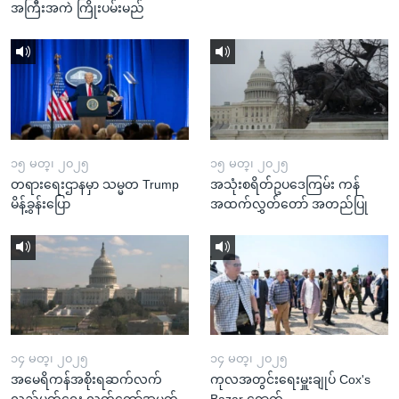
အကြီးအကဲ ကြိုးပမ်းမည်
၁၅ မတ္၊ ၂၀၂၅
၁၅ မတ္၊ ၂၀၂၅
တရားရေးဌာနမှာ သမ္မတ Trump
အသုံးစရိတ်ဥပဒေကြမ်း ကန်
မိန့်ခွန်းပြော
အထက်လွှတ်တော် အတည်ပြု
၁၄ မတ္၊ ၂၀၂၅
၁၄ မတ္၊ ၂၀၂၅
အမေရိကန်အစိုးရဆက်လက်
ကုလအတွင်းရေးမှူးချုပ် Cox's