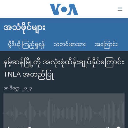
သုံး
ရ
လွယ်ကူ
အသံဖိုင်များ
မူလစာမျက်နှာ
စေ
မြန်မာ
ဗွီဒီယို ကြည့်ရှုရန်
သတင်းစာသား
အကြောင်း
သည့်
ကမ္ဘာ့သတင်းများ
Link
နမ့်ဆန်မြို့ကို အလုံးစုံထိန်းချုပ်နိုင်ကြောင်း
ဗွီဒီယို
နိုင်ငံတကာ
များ
သတင်းလွတ်လပ်ခွင့်
အမေရိကန်
TNLA အတည်ပြု
ပင်မ
ရပ်ဝန်းတခု လမ်းတခု အလွန်
တရုတ်
အကြောင်းအရာ
၁၈ ဒီဇင္ဘာ၊ ၂၀၂၃
သို့
အင်္ဂလိပ်စာလေ့လာမယ်
အစ္စရေး-ပါလက်စတိုင်း
ကျော်
အပတ်စဉ်ကဏ္ဍများ
အမေရိကန်သုံးအီဒီယံ
ကြည့်
ရေဒီယိုနှင့်ရုပ်သံ အချက်အလက်များ
မကြေးမုံရဲ့ အင်္ဂလိပ်စာ
ရေဒီယို
ရန်
No media source currently available
ပင်မ
ရေဒီယို/တီဗွီအစီအစဉ်
ရုပ်ရှင်ထဲက အင်္ဂလိပ်စာ
တီဗွီ