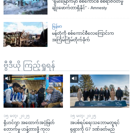
"ရှမ်းမြောက်မှာ စစ်ကောင်စီ စစ်ရာဇဝတ်မှု
ချိုးဖောက်တာရှိနိုင်" - Amnesty
မြန်မာ
မန်တုံကို စစ်ကောင်စီလေကြောင်းက
အကြိမ်ကြိမ်တိုက်ခိုက်
ဗွီဒီယို ကြည့်ရှုရန်
၁၅ မတ္၊ ၂၀၂၅
၁၅ မတ္၊ ၂၀၂၅
ရိုဟင်ဂျာ အထောက်အပံ့ဖြတ်
အပစ်ရပ်ရေးသဘောမတူရင်
တောက်မှု ဟန့်တားဖို့ ကုလ
ရုရှားကို G7 ဒဏ်ခတ်မည်