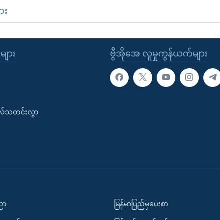
ား
ုများ
ဗွီအိုအေ လူမှုကွန်ယက်များ
းလ်သတင်းလွှာ
ပညာ
မြန်မာပြည်မှပေးစာ