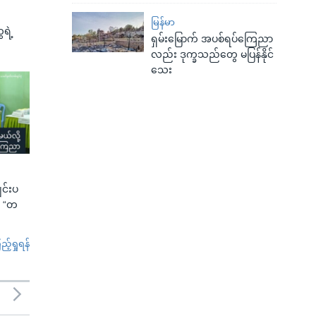
မြန်မာ
ရဲ့
ရှမ်းမြောက် အပစ်ရပ်ကြေညာ
လည်း ဒုက္ခသည်တွေ မပြန်နိုင်
သေး
ျင်းပ
ာ “တ
်ရှုရန်