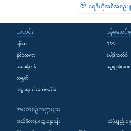
ရေဒီယိုအစီအစဉ်မျ
သတင်း
၀န်ဆောင်မှ
မြန်မာ
RSS
နိုင်ငံတကာ
ပေါ့ဒ်ကတ်စ်
အမေရိကန်
နေ့စဉ်အီးမေ
တရုတ်
အစ္စရေး-ပါလက်စတိုင်း
အပတ်စဉ်ကဏ္ဍများ
အယ်ဒီတာနဲ့ ဆွေးနွေးခန်း
သိပ္ပံနဲ့နည်း