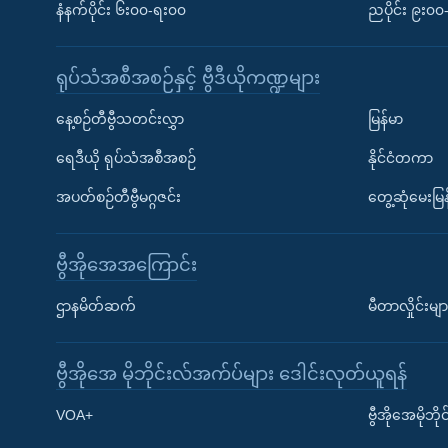
နံနက်ပိုင်း ၆း၀၀-ရး၀၀
ညပိုင်း ၉း၀
ရုပ်သံအစီအစဉ်နှင့် ဗွီဒီယိုကဏ္ဍများ
နေ့စဉ်တီဗွီသတင်းလွှာ
မြန်မာ
ရေဒီယို ရုပ်သံအစီအစဉ်
နိုင်ငံတကာ
အပတ်စဉ်တီဗွီမဂ္ဂဇင်း
တွေ့ဆုံမေးမြန
ဗွီအိုအေအကြောင်း
ဌာနမိတ်ဆက်
မီတာလှိုင်းမျာ
ဗွီအိုအေ မိုဘိုင်းလ်အက်ပ်များ ဒေါင်းလုတ်ယူရန်
Learning English
VOA+
ဗွီအိုအေမိုဘ
ဗွီအိုအေ လူမှုကွန်ယက်များ