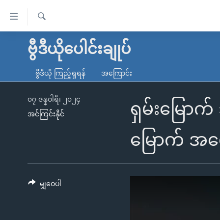
သုံး
ရ
ရှာဖွေ
လွယ်ကူ
မူလစာမျက်နှာ
ဗွီဒီယိုပေါင်းချုပ်
ရ
စေ
မြန်မာ
လာ
ဗွီဒီယို ကြည့်ရှုရန်
အကြောင်း
သည့်
ဒ်
ကမ္ဘာ့သတင်းများ
Link
ဗွီဒီယို
နိုင်ငံတကာ
၀၇ ဇန္နဝါရီ၊ ၂၀၂၄
ရှမ်းမြော
များ
အင်ကြင်းနိုင်
သတင်းလွတ်လပ်ခွင့်
အမေရိကန်
ပင်မ
ရပ်ဝန်းတခု လမ်းတခု အလွန်
တရုတ်
မြောက် အရေ
အကြောင်းအရာ
အင်္ဂလိပ်စာလေ့လာမယ်
အစ္စရေး-ပါလက်စတိုင်း
သို့
အပတ်စဉ်ကဏ္ဍများ
အမေရိကန်သုံးအီဒီယံ
ကျော်
ကြည့်
မျှဝေပါ
ရေဒီယိုနှင့်ရုပ်သံ အချက်အလက်များ
မကြေးမုံရဲ့ အင်္ဂလိပ်စာ
ရေဒီယို
ရန်
ရေဒီယို/တီဗွီအစီအစဉ်
ရုပ်ရှင်ထဲက အင်္ဂလိပ်စာ
တီဗွီ
ပင်မ