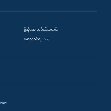
ဗွီအိုအေ တမိနစ်သတင်း
နော်သဇင်ရဲ့ Vlog
droid