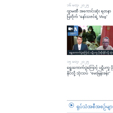
၁၆ မတ္၊ ၂၀၂၅
ဂျာမဏီ အကောင်းဆုံး ရတနာ
ပြတိုက် “နော်သဇင်ရဲ့ Vlog”
၁၅ မတ္၊ ၂၀၂၅
ရွေးကောက်ပွဲကြောင့် ပဋိပက္ခ ပို
နိုင်လို့ သုံးသပ် "မေးမြန်းခန်း"
ရုပ်သံအစီအစဉ်မျာ