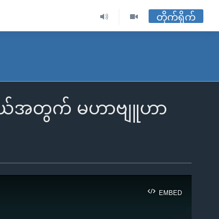
တိုက်ရိုက်
ည်နယ်အတွက် မဟာဗျူဟာ
EMBED