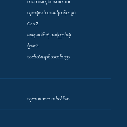
တပတ်အတွင်း အားကစား
သုတစုံလင် အမေရိကန်တခွင်
Gen Z
နေရာပေါင်းစုံ အကြောင်းစုံ
ဒို့အသံ
သက်တံရောင်သတင်းလွှာ
သုတပဒေသာ အင်္ဂလိပ်စာ