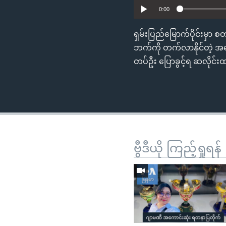
0:00
ရှမ်းပြည်မြောက်ပိုင်းမှာ
ဘက်ကို တက်လာနိုင်တဲ့ 
တပ်ဦး ပြောခွင့်ရ ဆလိုင
ဗွီဒီယို ကြည့်ရှုရန်