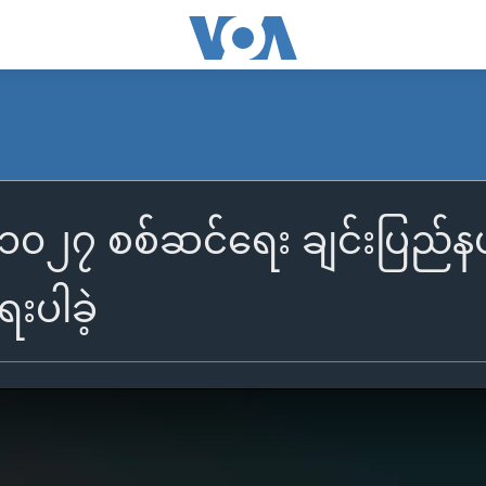
က် ၁၀၂၇ စစ်ဆင်ရေး ချင်းပြ
းပါခဲ့