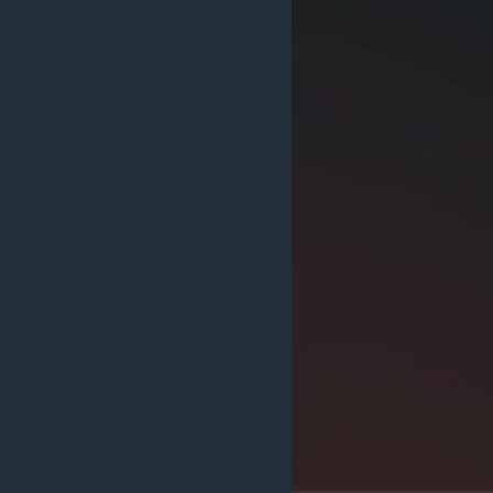
သုတပဒေသာ အင်္ဂလိပ်စာ
အ
ညွန်း
စာမျက်နှာ
သို့
ကျော်
ကြည့်
ရန်
ရှာဖွေ
ရန်
နေရာ
သို့
ကျော်
ရန်