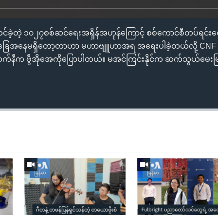
 စတင်ခဲ့တဲ့ ၁၀၂၇စစ်ဆင်ရေးအရှိန်အဟုန်ကြောင့် စစ်ကောင်စီတပ်ရင်း
အခြေအနေမရှိတော့တာဟာ မဟာဗျူဟာအရ အရေးပါခဲ့တယ်လို့ CNF ခ
်းထက်နီက ဗွီအိုအေကိုပြောပါတယ်။ မအင်ကြင်းနိုင်က ဆက်သွယ်မေး