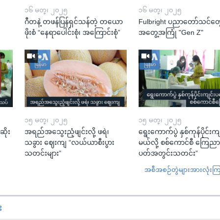
၁၆ မတ္၊ ၂၀၂၅
၁၆ မတ္၊ ၂၀၂၅
ဂီတနဲ့ တဖန်ပြန်ရှင်သန်တဲ့ တယော
Fulbright ပညာတော်သင်တွေ
ဖိုးစံ “နေရာပေါင်းစုံ၊ အကြောင်းစုံ”
အတွေ့အကြုံ "Gen Z"
၁၅ မတ္၊ ၂၀၂၅
၁၅ မတ္၊ ၂၀၂၅
ဆိုး
အရည်အသွေးညံ့ဖျင်းလို့ ဖရဲ၊
ရွေးကောက်ပွဲ နှစ်ကုန်ပိုင်းက
သခွား ဈေးကျ “လယ်ယာစီးပွား
မယ်လို့ စစ်ကောင်စီ ကြေည
သတင်းများ”
ပတ်အတွင်းသတင်း”
အစီအစဉ်တွဲများအားလုံးကြည့
း