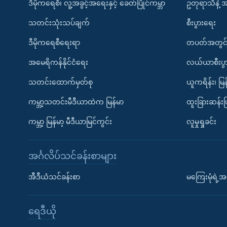
ဒီမိုကရေစီ၊ လူ့အခွင့်အရေးနှင့် ခေတ်ပြိုင်ကမ္ဘာ
ဥတုရာသီနဲ့ 
သတင်းသုံးသပ်ချက်
စီးပွားရေး
ဒီမိုကရေစီရေးရာ
တပတ်အတွင်
အမေရိကန်နိုင်ငံရေး
လယ်ယာစီးပွ
သတင်းထောက်မှတ်စု
ယူကရိန်း၊ မြန
ကမ္ဘာ့သတင်းမီဒီယာထဲက မြန်မာ
ထူးခြားဆန်း
ကမ္ဘာ့ မြန်မာ့ မီဒီယာမြင်ကွင်း
လူမှုရှုခင်း
အင်္ဂလိပ်သင်ခန်းစာများ
အီဒီယံသင်ခန်းစာ
မကြေးမုံရဲ့အင
ရေဒီယို