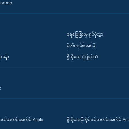
၀-၁၀း၀၀
ရေမြေခြားမှ ရုပ်ပုံလွှာ
ပိုလီဂရပ်ဖ်.အင်ဖို
်းခန်း
ဗွီအိုအေ ပုံပြရုပ်သံ
း
ိုင်းလ်သတင်းအက်ပ်-Apple
ဗွီအိုအေမိုဘိုင်းလ်သတင်းအက်ပ်-An