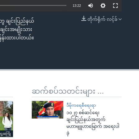
13:22
တိုက်ရိုက် လင့်ခ်
တွေ ချင်းပြည်နယ်
EMBED
ျင်းအမျိုးသား
မြန်းထားပါတယ်။
ဆက်စပ်သတင်းများ ...
ဒီမိုကရေစီရေးရာ
၁၀၂၇ စစ်ဆင်ရေး
ချင်းပြည်နယ်အတွက်
မဟာဗျူဟာမြောက် အရေးပါ
ခဲ့