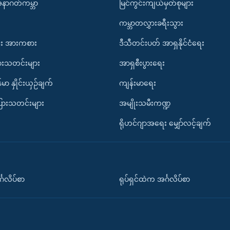
အနာဂတ်ကမ္ဘာ
မြင်ကွင်းကျယ်မှတ်စုများ
ကမ္ဘာတလွှားခရီးသွား
း အားကစား
ဒီသီတင်းပတ် အာရှနိုင်ငံရေး
ားသတင်းများ
အာရှစီးပွားရေး
်မာ နှိုင်းယှဉ်ချက်
ကျန်းမာရေး
ပြားသတင်းများ
အမျိုးသမီးကဏ္ဍ
ရိုဟင်ဂျာအရေး မျှော်လင့်ချက်
်္ဂလိပ်စာ
ရုပ်ရှင်ထဲက အင်္ဂလိပ်စာ