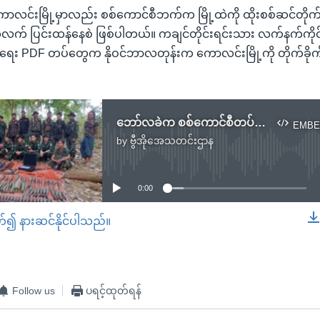
 ကောလင်းမြို့မှာလည်း စစ်ကောင်စီဘက်က မြို့ထဲကို ထိုးစစ်ဆင်တိုက်ခိ
်လက် ပြင်းထန်နေစဲ ဖြစ်ပါတယ်။ ကချင်တိုင်းရင်းသား လက်နက်ကိုင်
ေး PDF တပ်တွေက နိုဝင်ဘာလတုန်းက ကောလင်းမြို့ကို တိုက်ခိုက်
ဘော်လခဲက စစ်ကောင်စီတပ်စခန်းကို ကရင်နီပူးပေါင်းတပ်ဖွဲ့တွေ သိမ်းပိုက်
EMBE
by
ဗွီအိုအေသတင်းဌာန
No media source currently available
0:00
တ်၍ နားဆင်နိုင်ပါသည်။
EMBED
Follow us
ပရင့်ထုတ်ရန်