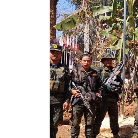
သုတပဒေသာ အင်္ဂလိပ်စာ
အ
ညွန်း
စာမျက်နှာ
သို့
ကျော်
ကြည့်
ရန်
ရှာဖွေ
ရန်
နေရာ
သို့
ကျော်
ရန်