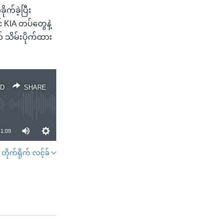
ုက်ခဲ့ပြီး
 KIA တပ်တွေနဲ့
 သိမ်းပိုက်ထား
D
SHARE
1:09
တိုက်ရိုက် လင့်ခ်
SHARE