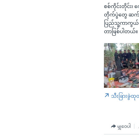
စစ်ကိုင်းတိုင်း၊
တိုက်ပွဲတွေ ဆက
ပြည်သူ့ကာကွယ်ရ
တာဖြစ်ပါတယ်။
သီးခြားခွဲထု
မျှဝေပါ