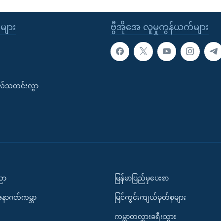
ုများ
ဗွီအိုအေ လူမှုကွန်ယက်များ
းလ်သတင်းလွှာ
ပညာ
မြန်မာပြည်မှပေးစာ
အနာဂတ်ကမ္ဘာ
မြင်ကွင်းကျယ်မှတ်စုများ
ကမ္ဘာတလွှားခရီးသွား