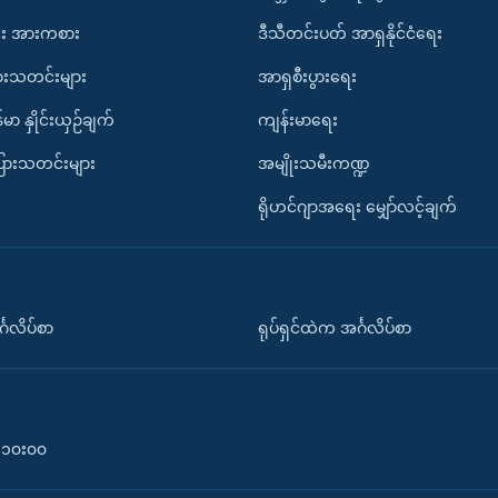
း အားကစား
ဒီသီတင်းပတ် အာရှနိုင်ငံရေး
ားသတင်းများ
အာရှစီးပွားရေး
်မာ နှိုင်းယှဉ်ချက်
ကျန်းမာရေး
ပြားသတင်းများ
အမျိုးသမီးကဏ္ဍ
ရိုဟင်ဂျာအရေး မျှော်လင့်ချက်
်္ဂလိပ်စာ
ရုပ်ရှင်ထဲက အင်္ဂလိပ်စာ
၀-၁၀း၀၀