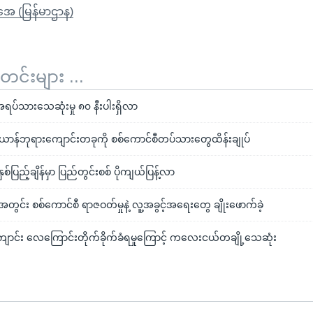
ိုအေ (မြန်မာဌာန)
်းများ ...
 အရပ်သားသေဆုံးမှု ၈၀ နီးပါးရှိလာ
ရစ်ယာန်ဘုရားကျောင်းတခုကို စစ်ကောင်စီတပ်သားတွေထိန်းချုပ်
်ပြည့်ချိန်မှာ ပြည်တွင်းစစ် ပိုကျယ်ပြန့်လာ
တွင်း စစ်ကောင်စီ ရာဇဝတ်မှုနဲ့ လူ့အခွင့်အရေးတွေ ချိုးဖောက်ခဲ့
ကျောင်း လေကြောင်းတိုက်ခိုက်ခံရမှုကြောင့် ကလေးငယ်တချို့သေဆုံး