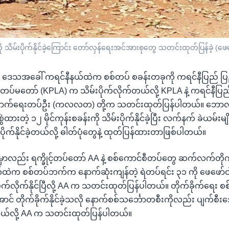
ု သိမ်းပိုက်နိုင်ခဲ့ကြောင်း တော်လှန်ရေးအင်အားစုတွေ သတင်းထုတ်ပြန်ခဲ့ (ဖေ
ဒေသအခေါ် ကရင်နီနယ်ထဲက စစ်တပ် စခန်းတခုကို ကရင်နီပြည် ပြ
်မတော် (KPLA) က သိမ်းပိုက်လိုက်တယ်လို့ KPLA နဲ့ ကရင်နီပြည် လ
ြောက်ရေးတပ်ဦး (ကလလတ) တို့က သတင်းထုတ်ပြန်ပါတယ်။ ဘောလခ
ားတဲ့ ၁၂ မိုင်ကုန်းစခန်းကို သိမ်းပိုက်နိုင်ခဲ့ပြီး လက်နက် ခဲယမ်းမျိုးစ
ပိုက်နိုင်ခဲ့တယ်လို့ ဓါတ်ပုံတွေနဲ့ ထုတ်ပြန်ထားတာဖြစ်ပါတယ်။
မှာလည်း ရက္ခိုင့်တပ်တော် AA နဲ့ စစ်ကောင်စီတပ်တွေ ဆက်လက်တိုက
ယ်ထဲက စစ်တပ်ဘက်က နောက်ဆုံးကျန်တဲ့ ရဲတပ်ရင်း ၃၁ ကို ဖေဖော်
ပိုက်လိုက်နိုင်ပြီလို့ AA က သတင်းထုတ်ပြန်ပါတယ်။ တိုက်ခိုက်ရေး စစ်
ာင် တိုက်ခိုက်နိုင်ခဲ့သလို နောက်စစ်သင်္ဘောတစီးကိုလည်း ပျက်စီး
ခဲ့တယ်လို့ AA က သတင်းထုတ်ပြန်ပါတယ်။