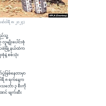
ဖော်ဝါရီ ၈၊ ၂၀၂၄)
ည်သူ့
ူမျိုးပေါင်းစုံ
ဲမြို့နယ်ထဲက
ုံနဲ့ စစ်သုံး
်ပွဲဖြစ်နေတာမှာ
ဝါရီ ၈ ရက်နေ့က
သင်္ဘော ၃ စီးကို
အောင် ဖျက်ဆီး