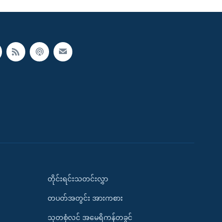
တိုင်းရင်းသတင်းလွှာ
တပတ်အတွင်း အားကစား
သုတစုံလင် အမေရိကန်တခွင်