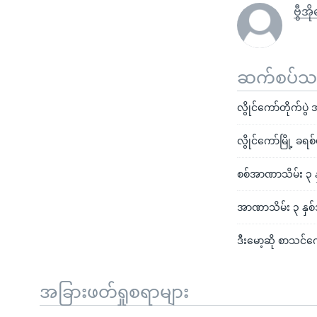
ဗွီအ
ဆက်စပ်သတင
လွိုင်ကော်တိုက်ပွဲ
လွိုင်ကော်မြို့ ခ
စစ်အာဏာသိမ်း ၃ နှစ
အာဏာသိမ်း ၃ နှစ်အ
ဒီးမော့ဆို စာသင်
အခြားဖတ်ရှုစရာများ