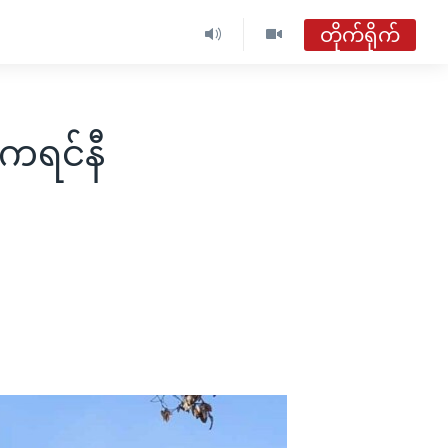
တိုက်ရိုက်
ဗွီအိုအေ မြန်မာနံနက်ခင်း
တိုက်ရိုက်ထုတ်လွှင့်မှု
ကရင်နီ
အစီအစဉ်များ
ဗွီအိုအေ မြန်မာနံနက်ခင်း
ရေဒီယိုတိုက်ရိုက်နားဆင်ရန်