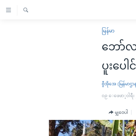
သုံး
ရ
ရှာဖွေ
လွယ်ကူ
မူလစာမျက်နှာ
မြန်မာ
ရ
စေ
မြန်မာ
လာ
ဘော်လခ
သည့်
ဒ်
ကမ္ဘာ့သတင်းများ
Link
ဗွီဒီယို
နိုင်ငံတကာ
ပူးပေါင
များ
သတင်းလွတ်လပ်ခွင့်
အမေရိကန်
ပင်မ
ရပ်ဝန်းတခု လမ်းတခု အလွန်
တရုတ်
ဗွီအိုအေ (မြန်မာဌာ
အကြောင်းအရာ
အင်္ဂလိပ်စာလေ့လာမယ်
အစ္စရေး-ပါလက်စတိုင်း
၀၉ ေဖေဖာ္၀ါရီ၊
သို့
အပတ်စဉ်ကဏ္ဍများ
အမေရိကန်သုံးအီဒီယံ
ကျော်
မျှဝေပါ
ကြည့်
ရေဒီယိုနှင့်ရုပ်သံ အချက်အလက်များ
မကြေးမုံရဲ့ အင်္ဂလိပ်စာ
ရေဒီယို
ရန်
ရေဒီယို/တီဗွီအစီအစဉ်
ရုပ်ရှင်ထဲက အင်္ဂလိပ်စာ
တီဗွီ
ပင်မ