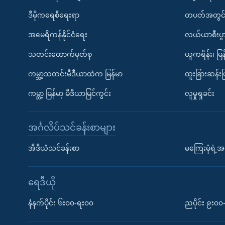
ဒီမိုကရေစီရေးရာ
တပတ်အတွင်
အမေရိကန်နိုင်ငံရေး
လယ်ယာစီးပွ
သတင်းထောက်မှတ်စု
ယူကရိန်း၊ မြန
ကမ္ဘာ့သတင်းမီဒီယာထဲက မြန်မာ
ထူးခြားဆန်း
ကမ္ဘာ့ မြန်မာ့ မီဒီယာမြင်ကွင်း
လူမှုရှုခင်း
အင်္ဂလိပ်သင်ခန်းစာများ
အီဒီယံသင်ခန်းစာ
မကြေးမုံရဲ့အင
ရေဒီယို
နံနက်ပိုင်း ၆း၀၀-ရး၀၀
ညပိုင်း ၉း၀