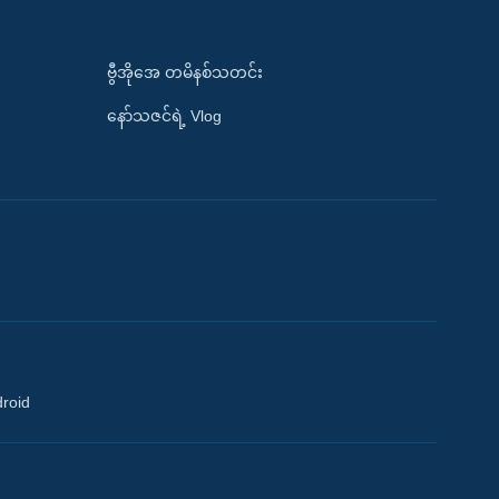
ဗွီအိုအေ တမိနစ်သတင်း
နော်သဇင်ရဲ့ Vlog
droid