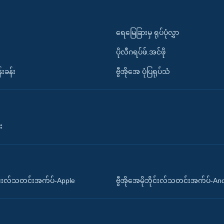
ရေမြေခြားမှ ရုပ်ပုံလွှာ
ပိုလီဂရပ်ဖ်.အင်ဖို
်းခန်း
ဗွီအိုအေ ပုံပြရုပ်သံ
း
ိုင်းလ်သတင်းအက်ပ်-Apple
ဗွီအိုအေမိုဘိုင်းလ်သတင်းအက်ပ်-An