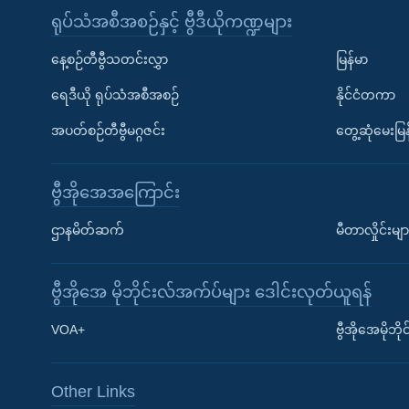
ရုပ်သံအစီအစဉ်နှင့် ဗွီဒီယိုကဏ္ဍများ
နေ့စဉ်တီဗွီသတင်းလွှာ
မြန်မာ
ရေဒီယို ရုပ်သံအစီအစဉ်
နိုင်ငံတကာ
အပတ်စဉ်တီဗွီမဂ္ဂဇင်း
တွေ့ဆုံမေးမြန
ဗွီအိုအေအကြောင်း
ဌာနမိတ်ဆက်
မီတာလှိုင်းမျာ
ဗွီအိုအေ မိုဘိုင်းလ်အက်ပ်များ ဒေါင်းလုတ်ယူရန်
Learning English
VOA+
ဗွီအိုအေမိုဘ
ဗွီအိုအေ လူမှုကွန်ယက်များ
Other Links