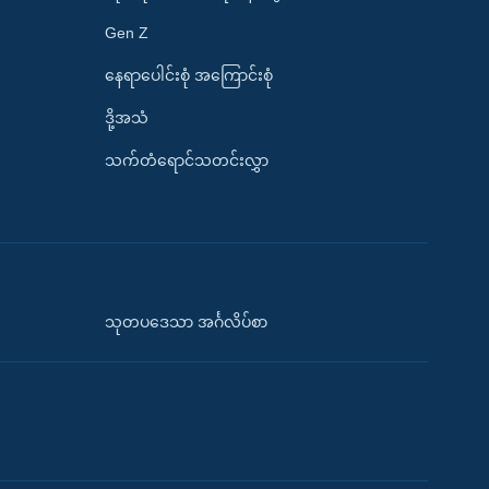
Gen Z
နေရာပေါင်းစုံ အကြောင်းစုံ
ဒို့အသံ
သက်တံရောင်သတင်းလွှာ
သုတပဒေသာ အင်္ဂလိပ်စာ