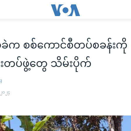
ဲက စစ်ကောင်စီတပ်စခန်းကို 
်းတပ်ဖွဲ့တွေ သိမ်းပိုက်
န)
 ၂၀၂၄