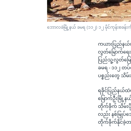
ဘောလခဲမြို့နယ် ခမရ (၁၁၂) ၁၂ မိုင်ကုန်းစခန်းကိ
ကယားပြည်နယ်၊ 
လွတ်မြောက်ရေးတပ
ပြည်သူ့လွတ်မ
ခမရ - ၁၁၂ တပ်စွဲထ
ပစ္စည်းတွေ သိမ်း
ရခိုင်ပြည်နယ်ထဲ
မြောက်ဦးမြို့န
တိုက်ခိုက် သိမ်း
လည်း နစ်မြုပ်အေ
တိုက်ခိုက်နိုင်