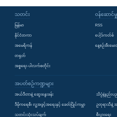
သတင်း
၀န်ဆောင်မှ
မြန်မာ
RSS
နိုင်ငံတကာ
ပေါ့ဒ်ကတ်စ်
အမေရိကန်
နေ့စဉ်အီးမေ
တရုတ်
အစ္စရေး-ပါလက်စတိုင်း
အပတ်စဉ်ကဏ္ဍများ
အယ်ဒီတာနဲ့ ဆွေးနွေးခန်း
သိပ္ပံနဲ့နည်း
ဒီမိုကရေစီ၊ လူ့အခွင့်အရေးနှင့် ခေတ်ပြိုင်ကမ္ဘာ
ဥတုရာသီနဲ့ 
သတင်းသုံးသပ်ချက်
စီးပွားရေး