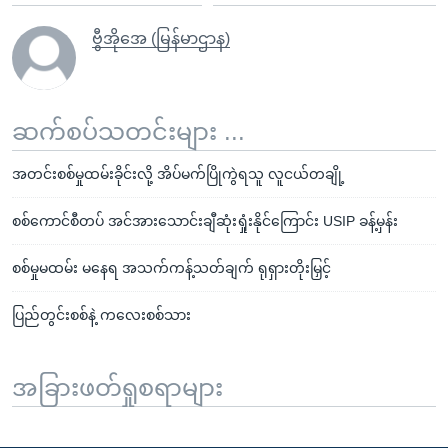
ဗွီအိုအေ (မြန်မာဌာန)
ဆက်စပ်သတင်းများ ...
အတင်းစစ်မှုထမ်းခိုင်းလို့ အိပ်မက်ပြိုကွဲရသူ လူငယ်တချို့
စစ်ကောင်စီတပ် အင်အားသောင်းချီဆုံးရှုံးနိုင်ကြောင်း USIP ခန့်မှန်း
စစ်မှုမထမ်း မနေရ အသက်ကန့်သတ်ချက် ရုရှားတိုးမြှင့်
ပြည်တွင်းစစ်နဲ့ ကလေးစစ်သား
အခြားဖတ်ရှုစရာများ