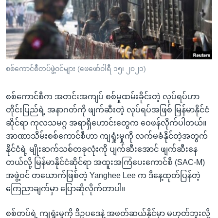
အ
သုတပဒေသာ အင်္ဂလိပ်စာ
ညွန်း
Learning English
စာမျက်နှာ
သို့
ဗွီအိုအေ လူမှုကွန်ယက်များ
ကျော်
ကြည့်
စစ်ကောင်စီတပ်ဖွဲ့ဝင်များ (ဖေဖော်ဝါရီ ၁၅၊ ၂၀၂၁)
ရန်
ဘာသာစကားများ
ရှာဖွေ
စစ်ကောင်စီက အတင်းအကျပ် စစ်မှုထမ်းခိုင်းတဲ့ လုပ်ရပ်ဟာ
ရန်
တိုင်းပြည်ရဲ့ အနာဂတ်ကို ဖျက်ဆီးတဲ့ လုပ်ရပ်အဖြစ် မြန်မာနိုင်ငံ
နေရာ
ဆိုင်ရာ ကုလသမဂ္ဂ အရာရှိဟောင်းတွေက ဝေဖန်လိုက်ပါတယ်။
သို့
အာဏာသိမ်းစစ်ကောင်စီဟာ ကျရှုံးမှုကို လက်မခံနိုင်တဲ့အတွက်
ကျော်
နိုင်ငံရဲ့ မျိုးဆက်သစ်တခုလုံးကို ပျက်ဆီးအောင် ဖျက်ဆီးနေ
ရန်
တယ်လို့ မြန်မာနိုင်ငံဆိုင်ရာ အထူးအကြံပေးကောင်စီ (SAC-M)
အဖွဲ့ဝင် တယောက်ဖြစ်တဲ့ Yanghee Lee က ဒီနေ့ထုတ်ပြန်တဲ့
ကြေညာချက်မှာ ပြောဆိုလိုက်တာပါ။
စစ်တပ်ရဲ့ ကျရှုံးမှုကို ဒီဥပဒေနဲ့ အဖတ်ဆယ်နိုင်မှာ မဟုတ်ဘူးလို့