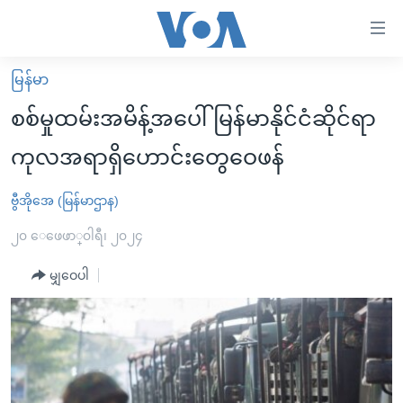
သုံး
ရ
လွယ်ကူ
မြန်မာ
မူလစာမျက်နှာ
စေ
စစ်မှုထမ်းအမိန့်အပေါ် မြန်မာနိုင်ငံဆိုင်ရာ
မြန်မာ
သည့်
ကုလအရာရှိဟောင်းတွေဝေဖန်
ကမ္ဘာ့သတင်းများ
Link
ဗွီဒီယို
နိုင်ငံတကာ
ဗွီအိုအေ (မြန်မာဌာန)
များ
သတင်းလွတ်လပ်ခွင့်
အမေရိကန်
၂၀ ေဖေဖာ္၀ါရီ၊ ၂၀၂၄
ပင်မ
ရပ်ဝန်းတခု လမ်းတခု အလွန်
တရုတ်
အကြောင်းအရာ
မျှဝေပါ
သို့
အင်္ဂလိပ်စာလေ့လာမယ်
အစ္စရေး-ပါလက်စတိုင်း
ကျော်
အပတ်စဉ်ကဏ္ဍများ
အမေရိကန်သုံးအီဒီယံ
ကြည့်
ရေဒီယိုနှင့်ရုပ်သံ အချက်အလက်များ
မကြေးမုံရဲ့ အင်္ဂလိပ်စာ
ရေဒီယို
ရန်
ပင်မ
ရေဒီယို/တီဗွီအစီအစဉ်
ရုပ်ရှင်ထဲက အင်္ဂလိပ်စာ
တီဗွီ