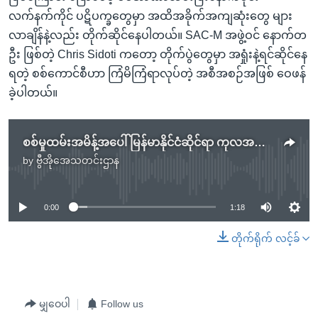
လက်နက်ကိုင် ပဋိပက္ခတွေမှာ အထိအခိုက်အကျဆုံးတွေ များ
လာချိန်နဲ့လည်း တိုက်ဆိုင်နေပါတယ်။ SAC-M အဖွဲ့ဝင် နောက်တ
ဦး ဖြစ်တဲ့ Chris Sidoti ကတော့ တိုက်ပွဲတွေမှာ အရှုံးနဲ့ရင်ဆိုင်နေ
ရတဲ့ စစ်ကောင်စီဟာ ကြံမိကြံရာလုပ်တဲ့ အစီအစဉ်အဖြစ် ဝေဖန်
ခဲ့ပါတယ်။
စစ်မှုထမ်းအမိန့်အပေါ် မြန်မာနိုင်ငံဆိုင်ရာ ကုလအရာရှိဟောင်းတွေဝေဖန်
by
ဗွီအိုအေသတင်းဌာန
No media source currently available
0:00
1:18
တိုက်ရိုက် လင့်ခ်
မျှဝေပါ
Follow us