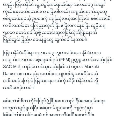
လည်း မြန်မာနိုင်ငံ လူ့အခွင့်အရေးဆိုင်ရာ ကုလသမဂ္ဂ အထူး
ကိုယ်စားလှယ်ဟောင်းက ပြောပါတယ်။ အရွယ်ရောက်သူတွေ
စစ်မှုထမ်းရမယ့် ဥပဒေကို ကျင့်သုံးမယ့်အကြောင်း စစ်ကောင်စီ
က ဒီလဆန်းမှာ ကြေညာလိုက်ပြီး ဧပြီလကနေစပြီး လူဦးရေ
၅,၀၀၀ စတင် ခေါ်ယူဖို့ သတင်းထုတ်ပြန်လိုက်ပြီးနောက်
ပြည်တွင်းပြည်ပ ဝေဖန်မှုတွေ ထွက်ပေါ်နေတာပါ။
မြန်မာနိုင်ငံဆိုင်ရာ ကုလသမဂ္ဂ လွတ်လပ်သော နိုင်ငံတကာ
အချက်အလက်ရှာဖွေရေးမစ်ရှင် (FFM) ဥက္ကဋ္ဌဟောင်းလည်းဖြစ်
SAC-M ရဲ့ တည်ထောင်သူလည်းဖြစ်တဲ့ မစ္စတာ Marzuki
Darusman ကလည်း အတင်းအကျပ်စစ်မှုထမ်းခိုင်းမယ့်
အစီအစဉ်ကြောင့် မြန်မာ့အနာဂတ်ကို ထိခိုက်နိုင်တယ်လို့
သတိပေးခဲ့တာပါ။
စစ်ကောင်စီက တိုင်းပြည်ဖွံ့ဖြိုးရေး၊ တည်ငြိမ်အေးချမ်းရေး
အတွက် ရည်ရွယ်ပြီး စစ်မှုထမ်းဥပဒေကို ကျင့်သုံးမှာ
ဖြစ်ကြောင်း ပြောပေမဲ့ စစ်အာဏာသိမ်းပြီးနောက်ပိုင်း