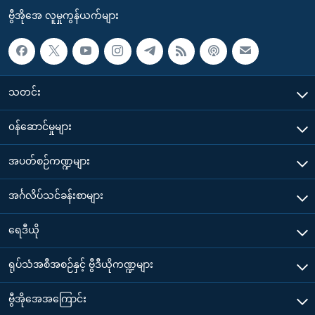
ဗွီအိုအေ လူမှုကွန်ယက်များ
သတင်း
၀န်ဆောင်မှုများ
အပတ်စဉ်ကဏ္ဍများ
အင်္ဂလိပ်သင်ခန်းစာများ
ရေဒီယို
ရုပ်သံအစီအစဉ်နှင့် ဗွီဒီယိုကဏ္ဍများ
ဗွီအိုအေအကြောင်း