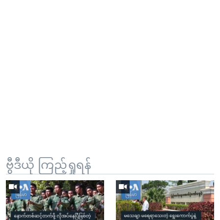
ဗွီဒီယို ကြည့်ရှုရန်