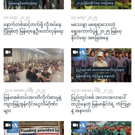
၁၀ မတ္၊ ၂၀၂၅
၀၃ မတ္၊ ၂၀၂၅
နောက်တစ်ဆင့်တက်ဖို့ လိုအပ်နေ
မသေချာ မရေရာသေးတဲ့
ပြီဖြစ်တဲ့ မြန်မာ့နွေဦးတော်လှန်ရေး
ရွေးကောက်ပွဲနဲ့ ၂၀၂၅ မြန်မာ့
နိုင်ငံရေး အခြေအနေ
၂၃ ေဖေဖာ္၀ါရီ၊ ၂၀၂၅
၁၇ ေဖေဖာ္၀ါရီ၊ ၂၀၂၅
မြန်မာစစ်တပ်၊အဂတိလိုက်စားမှုနဲ့
ပြည်တွင်းစစ် အလားအလာပေါ်
ကျားဖြန့်အွန်လိုင်းငွေလိမ်ဂိုဏ်း
တည်နေတဲ့ မြန်မာနိုင်ငံရဲ့ ကံကြမ္မာ
များ
နဲ့ အနာဂတ်