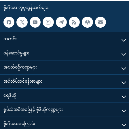
ဗွီအိုအေ လူမှုကွန်ယက်များ
သတင်း
၀န်ဆောင်မှုများ
အပတ်စဉ်ကဏ္ဍများ
အင်္ဂလိပ်သင်ခန်းစာများ
ရေဒီယို
ရုပ်သံအစီအစဉ်နှင့် ဗွီဒီယိုကဏ္ဍများ
ဗွီအိုအေအကြောင်း