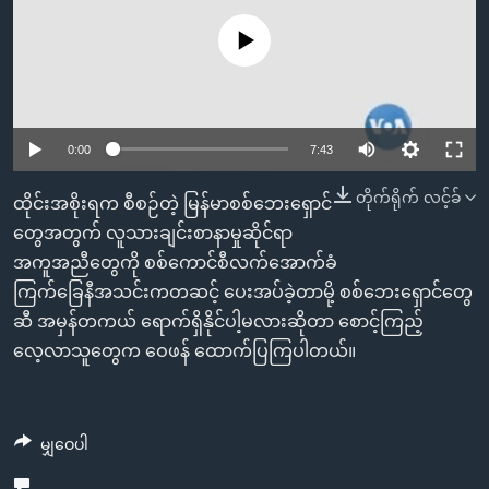
အ
သုတပဒေသာ အင်္ဂလိပ်စာ
ညွန်း
Learning English
No media source currently available
စာမျက်နှာ
သို့
ဗွီအိုအေ လူမှုကွန်ယက်များ
ကျော်
0:00
7:43
ကြည့်
ရန်
တိုက်ရိုက် လင့်ခ်
ဘာသာစကားများ
ထိုင်းအစိုးရက စီစဉ်တဲ့ မြန်မာစစ်ဘေးရှောင်
ရှာဖွေ
တွေအတွက် လူသားချင်းစာနာမှုဆိုင်ရာ
ရန်
အကူအညီတွေကို စစ်ကောင်စီလက်အောက်ခံ
နေရာ
ကြက်ခြေနီအသင်းကတဆင့် ပေးအပ်ခဲ့တာမို့ စစ်ဘေးရှောင်တွေ
သို့
ဆီ အမှန်တကယ် ရောက်ရှိနိုင်ပါ့မလားဆိုတာ စောင့်ကြည့်
ကျော်
လေ့လာသူတွေက ဝေဖန် ထောက်ပြကြပါတယ်။
ရန်
မျှဝေပါ