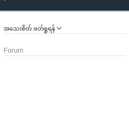
အသေးစိတ် ဖတ်ရှုရန်
Forum