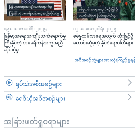
၀၉ ေဖေဖာ္၀ါရီ၊ ၂၀၂၅
၀၂ ေဖေဖာ္၀ါရီ၊ ၂၀၂၅
မြန်မာ့အရေးအကျိုးသက်ရောက်မှု
စစ်မှုထမ်းအရေအတွက် တိုးမြှင့်ဖို့
ကြီးနိုင်တဲ့ အမေရိကန်အကူအညီ
တောင်းဆိုခဲ့တဲ့ နိုင်ငံရေးပါတီများ
ဆိုင်းငံ့မှု
အစီအစဉ်တွဲများအားလုံးကြည့်ရှုရန်
ရုပ်သံအစီအစဉ်များ
ရေဒီယိုအစီအစဉ်များ
အခြားဖတ်ရှုစရာများ