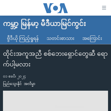
သုံး
ရ
လွယ်ကူ
ကမ္ဘာ့ မြန်မာ့ မီဒီယာမြင်ကွင်း
မူလစာမျက်နှာ
စေ
မြန်မာ
ဗွီဒီယို ကြည့်ရှုရန်
သတင်းစာသား
အကြောင်း
သည့်
ကမ္ဘာ့သတင်းများ
Link
ထိုင်းအကူအညီ စစ်ဘေးရှောင်တွေဆီ ရော
ဗွီဒီယို
နိုင်ငံတကာ
များ
သတင်းလွတ်လပ်ခွင့်
အမေရိကန်
က်ပါ့မလား
ပင်မ
ရပ်ဝန်းတခု လမ်းတခု အလွန်
တရုတ်
အကြောင်းအရာ
၀၁ ဧၿပီ၊ ၂၀၂၄
သို့
အင်္ဂလိပ်စာလေ့လာမယ်
အစ္စရေး-ပါလက်စတိုင်း
ပြည်သွေးနိုင်
အလိမ္မာ
ကျော်
အပတ်စဉ်ကဏ္ဍများ
အမေရိကန်သုံးအီဒီယံ
ကြည့်
ရေဒီယိုနှင့်ရုပ်သံ အချက်အလက်များ
မကြေးမုံရဲ့ အင်္ဂလိပ်စာ
ရေဒီယို
ရန်
ပင်မ
ရေဒီယို/တီဗွီအစီအစဉ်
ရုပ်ရှင်ထဲက အင်္ဂလိပ်စာ
တီဗွီ