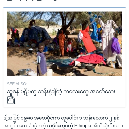
SEE ALSO:
ဆူဒန် ပဋိပက္ခ သန်းနဲ့ချီတဲ့ ကလေးတွေ အငတ်ဘေး
ကြုံ
ဒါ့အပြင် ၁၉၈၀ အစောပိုင်းက လူပေါင်း ၁ သန်းလောက် ၂ နှစ်
အတွင်း သေဆုံးခဲ့ရတဲ့ သမိုင်းတွင်တဲ့ Ethiopia အီသီယိုးပီးယား