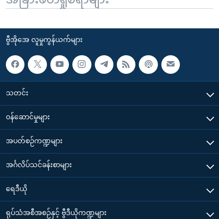
ဗွီအိုအေ လူမှုကွန်ယက်များ
သတင်း
၀န်ဆောင်မှုများ
အပတ်စဉ်ကဏ္ဍများ
အင်္ဂလိပ်သင်ခန်းစာများ
ရေဒီယို
ရုပ်သံအစီအစဉ်နှင့် ဗွီဒီယိုကဏ္ဍများ