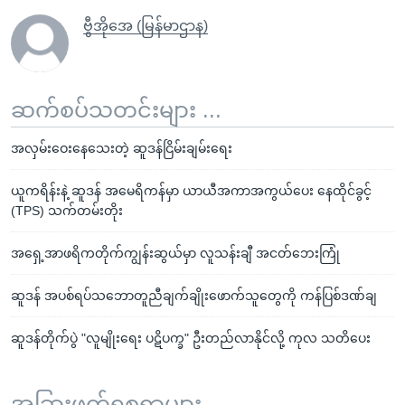
ဗွီအိုအေ (မြန်မာဌာန)
ဆက်စပ်သတင်းများ ...
အလှမ်းဝေးနေသေးတဲ့ ဆူဒန်ငြိမ်းချမ်းရေး
ယူကရိန်းနဲ့ ဆူဒန် အမေရိကန်မှာ ယာယီအကာအကွယ်ပေး နေထိုင်ခွင့်
(TPS) သက်တမ်းတိုး
အရှေ့အာဖရိကတိုက်ကျွန်းဆွယ်မှာ လူသန်းချီ အငတ်ဘေးကြုံ
ဆူဒန် အပစ်ရပ်သဘောတူညီချက်ချိုးဖောက်သူတွေကို ကန်ပြစ်ဒဏ်ချ
ဆူဒန်တိုက်ပွဲ "လူမျိုးရေး ပဋိပက္ခ" ဦးတည်လာနိုင်လို့ ကုလ သတိပေး
အခြားဖတ်ရှုစရာများ