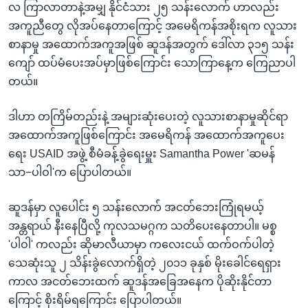
လ ကြာလာတာနဲ့အမျှ နိုင်ငံသား ၂၅ သန်းလောက် ဟာလည်း
အကူညီတွေ လိုအပ်နေတာကြောင့် အမေရိကန်အစိုးရက လူသား
စာနာမှု အထောက်အကူအဖြစ် ဆူဒန်အတွက် ဒေါ်လာ ၃၁၅ သန်း
ကျော် ထပ်မံပေးအပ်မှာဖြစ်ကြောင်း သောကြာနေ့က ကြေညာပါ
တယ်။
ဒါဟာ တကြိမ်တည်းနဲ့ အများဆုံးပေးတဲ့ လူသားစာနာမှုဆိုင်ရာ
အထောက်အကူဖြစ်ကြောင်း အမေရိကန် အထောက်အကူပေး
ရေး USAID အဖွဲ့ စီမံခန့်ခွဲရေးမှူး Samantha Power 'ဆမန်
သာ−ပါဝါ'က ပြောပါတယ်။
ဆူဒန်မှာ လူပေါင်း ၅ သန်းလောက် အငတ်ဘေးကြုံရမယ့်
အန္တရာယ် နီးနေပြီလို့ ကုလသမဂ္ဂက သတိပေးနေတာပါ။ မစ္စ
'ပါဝါ' ကလည်း ဆိုမာလီယာမှာ ကလေးငယ် ထက်ဝက်ပါတဲ့
သေဆုံးသူ ၂ သိန်းခွဲလောက်ရှိတဲ့ ၂၀၁၁ ခုနှစ် မိုးခေါင်ရေရှား
ကာလ အငတ်ဘေးထက် ဆူဒန်အခြေအနေက ပိုဆိုးနိုင်တာ
ကြောင့် စိုးရိမ်ရကြောင်း ပြောပါတယ်။