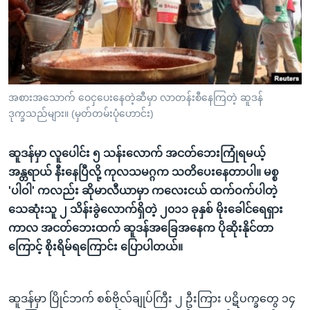
အ
သုတပဒေသာ အင်္ဂလိပ်စာ
ညွန်း
Learning English
စာမျက်နှာ
သို့
ဗွီအိုအေ လူမှုကွန်ယက်များ
ကျော်
ကြည့်
အစားအသောက် ဝေငှပေးနေတဲ့ဆီမှာ လာတန်းစီနေကြတဲ့ ဆူဒန်
ဒုက္ခသည်များ။ (မှတ်တမ်းပုံဟောင်း)
ရန်
ဘာသာစကားများ
ရှာဖွေ
ဆူဒန်မှာ လူပေါင်း ၅ သန်းလောက် အငတ်ဘေးကြုံရမယ့်
ရန်
အန္တရာယ် နီးနေပြီလို့ ကုလသမဂ္ဂက သတိပေးနေတာပါ။ မစ္စ
နေရာ
'ပါဝါ' ကလည်း ဆိုမာလီယာမှာ ကလေးငယ် ထက်ဝက်ပါတဲ့
သို့
သေဆုံးသူ ၂ သိန်းခွဲလောက်ရှိတဲ့ ၂၀၁၁ ခုနှစ် မိုးခေါင်ရေရှား
ကျော်
ကာလ အငတ်ဘေးထက် ဆူဒန်အခြေအနေက ပိုဆိုးနိုင်တာ
ရန်
ကြောင့် စိုးရိမ်ရကြောင်း ပြောပါတယ်။
ဆူဒန်မှာ ပြိုင်ဘက် စစ်ဗိုလ်ချုပ်ကြီး ၂ ဦးကြား ပဋိပက္ခတွေ ၁၄