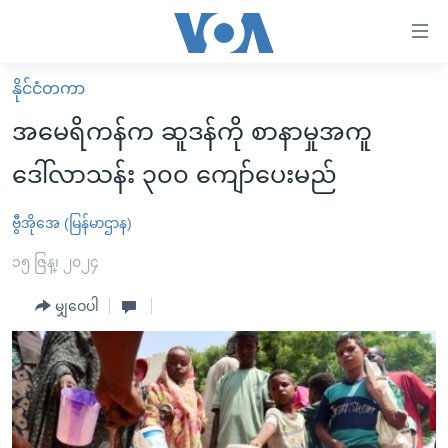
သုံး
ရ
လွယ်ကူ
နိုင်ငံတကာ
မူလစာမျက်နှာ
စေ
အမေရိကန်က ဆူဒန်ကို စာနာမှုအကူ
မြန်မာ
သည့်
ဒေါ်လာသန်း ၃၀၀ ကျော်ပေးမည်
ကမ္ဘာ့သတင်းများ
Link
ဗွီဒီယို
နိုင်ငံတကာ
ဗွီအိုအေ (မြန်မာဌာန)
များ
သတင်းလွတ်လပ်ခွင့်
အမေရိကန်
၁၅ ဇြန္၊ ၂၀၂၄
ပင်မ
ရပ်ဝန်းတခု လမ်းတခု အလွန်
တရုတ်
အကြောင်းအရာ
မျှဝေပါ
သို့
အင်္ဂလိပ်စာလေ့လာမယ်
အစ္စရေး-ပါလက်စတိုင်း
ကျော်
အပတ်စဉ်ကဏ္ဍများ
အမေရိကန်သုံးအီဒီယံ
ကြည့်
ရေဒီယိုနှင့်ရုပ်သံ အချက်အလက်များ
မကြေးမုံရဲ့ အင်္ဂလိပ်စာ
ရေဒီယို
ရန်
ပင်မ
ရေဒီယို/တီဗွီအစီအစဉ်
ရုပ်ရှင်ထဲက အင်္ဂလိပ်စာ
တီဗွီ