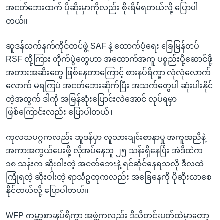
အငတ်ဘေးထက် ပိုဆိုးမှာကိုလည်း စိုးရိမ်ရတယ်လို့ ပြောပါ
တယ်။
ဆူဒန်လက်နက်ကိုင်တပ်ဖွဲ့ SAF နဲ့ ထောက်ပံ့ရေး ခြေမြန်တပ်
RSF တို့ကြား တိုက်ပွဲတွေဟာ အထောက်အကူ ပစ္စည်းပို့ဆောင်ဖို့
အတားအဆီးတွေ ဖြစ်နေတာကြောင့် စားနပ်ရိက္ခာ လုံလုံလောက်
လောက် မရကြပဲ အငတ်ဘေးဆိုက်ပြီး အသက်တွေပါ ဆုံးပါးနိုင်
တဲ့အတွက် ဒါကို အမြန်ဆုံးပြောင်းလဲအောင် လုပ်ရမှာ
ဖြစ်ကြောင်းလည်း ပြောပါတယ်။
ကုလသမဂ္ဂကလည်း ဆူဒန်မှာ လူသားချင်းစာနာမှု အကူအညီနဲ့
အကာအကွယ်ပေးဖို့ လိုအပ်နေသူ ၂၅ သန်းရှိနေပြီး အဲဒီထဲက
၁၈ သန်းက ဆိုးဝါးတဲ့ အငတ်ဘေးနဲ့ ရင်ဆိုင်နေရသလို ဒီလထဲ
ကြုံရတဲ့ ဆိုးဝါးတဲ့ ရာသီဥတုကလည်း အခြေနေကို ပိုဆိုးလာစေ
နိုင်တယ်လို့ ပြောပါတယ်။
WFP ကမ္ဘာ့စားနပ်ရိက္ခာ အဖွဲ့ကလည်း ဒီသီတင်းပတ်ထဲမှာတော့