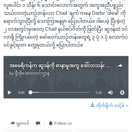
လူပေါင်း ၁ သိန်း ၆ သောင်းလောက်အတွက် အကူအညီပစ္စည်း
သယ်လာတဲ့ယာဉ်တန်းဟာ Chad 'ချက်'ကနေ Darfur 'ဒါဖေါ' ကို
ရောက်သွားပြီလို့ သောကြာနေ့မှာ ပြောပါတယ်။ ဒါပေမဲ့ ပြီးခဲ့တဲ့
၂ လအတွင်းမှာတော့ Chad နယ်စပ်ဂိတ်ကို ဖြတ်ပြီး ဆူဒန်ထဲ ဝင်
လာဖို့ ကြိုးပမ်းတဲ့ မော်တော်ယာဉ်တန်းတွေရဲ့ ၃ ပုံ ၁ ပုံ လောက်ပဲ
ဝင်ခွင့်ရတာ တွေ့ရတယ်လို့ ပြောပါတယ်။
အမေရိကန်က ဆူဒန်ကို စာနာမှုအကူ ဒေါ်လာသန်း ၃၀၀ ကျော်ပေးမည်
by
ဗွီအိုအေသတင်းဌာန
No media source currently available
0:00
1:10
တိုက်ရိုက် လင့်ခ်
မျှဝေပါ
Follow us