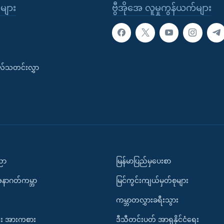
ုများ
ဗွီအိုအေ လူမှုကွန်ယက်များ
းလ်သတင်းလွှာ
ပညာ
မြန်မာပြည်မှပေးစာ
အနာဂတ်ကမ္ဘာ
မြင်ကွင်းကျယ်မှတ်စုများ
ကမ္ဘာတလွှားခရီးသွား
း အားကစား
ဒီသီတင်းပတ် အာရှနိုင်ငံရေး