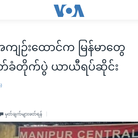
အကျဉ်းထောင်က မြန်မာတွေ
ခံတိုက်ပွဲ ယာယီရပ်ဆိုင်း
န)
မှတ်ချက်များဖတ်ရန်