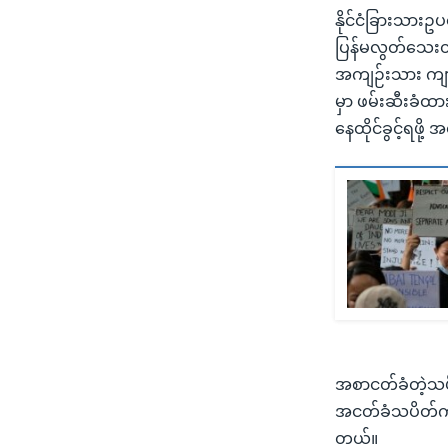
နိုင်ငံခြားသားဥ
ပြန်မလွတ်သေးတာက
အကျဉ်းသား ကျား/
မှာ ဖမ်းဆီးခံထာ
နေထိုင်ခွင့်ရဖို
အစာငတ်ခံတဲ့သပိ
အငတ်ခံသပိတ်ကို
တယ်။