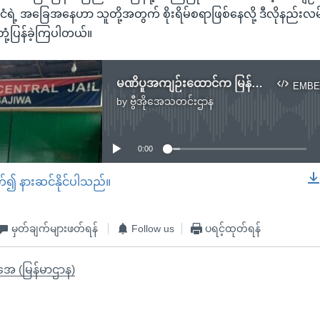
ုင်ငံရဲ့ အခြေအနေဟာ သူတို့အတွက် စိုးရိမ်စရာဖြစ်နေလို့ ဒီလိုနည်းလ
 တုံ့ပြန်ခဲ့ကြပါတယ်။
မဏိပူအကျဉ်းထောင်က မြန်မာတွေ အစာငတ်ခံတိုက်ပွဲ ယာယီရပ်ဆိုင်း
EMBE
by
ဗွီအိုအေသတင်းဌာန
No media source currently available
0:00
တ်၍ နားဆင်နိုင်ပါသည်။
EMBED
မှတ်ချက်များဖတ်ရန်
Follow us
ပရင့်ထုတ်ရန်
ိုအေ (မြန်မာဌာန)