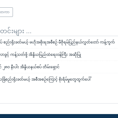
င်ငံတကာ
်းများ ...
စပ် စည်းရိုးခတ်မယ့် ဗဟိုအစိုးရအစီစဉ် မီဇိုရမ်ပြည်နယ်လွှတ်တော် ကန့်ကွက်
ာခွင့် ကန့်သတ်ဖို့ အိန္ဒိယပြည်ထဲရေးဝန်ကြီး အဆိုပြု
င် ၂၈၀ နီးပါး အိန္ဒိယနယ်စပ် တိမ်းရှောင်
ိယခြံစည်းရိုးခတ်မယ့် အစီအစဉ်ကြောင့် စိုးရိမ်မှုတွေထွက်ပေါ်