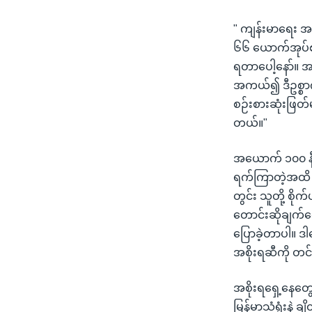
" ကျန်းမာရေး 
၆၆ ယောက်အုပ်စ
ရတာပေါ့နော်။ အာ
အကယ်၍ ဒီဥစ္စာကို
စဉ်းစားဆုံးဖြ
တယ်။"
အယောက် ၁၀၀ နီး
ရက်ကြာတဲ့အထိ ဆန
တွင်း သူတို့ စို
တောင်းဆိုချက်တွ
ပြောခဲ့တာပါ။ ဒ
အစိုးရဆီကို တင
အစိုးရရှေ့နေတွ
မြန်မာသံရုံးနဲ့