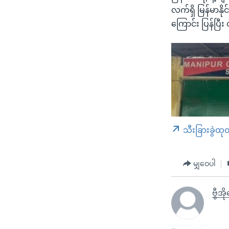
လက်ရှိ မြန်မာနိ
ကြောင်း ပြန်ပြီး
သီးခြားခွဲထု
မျှဝေပါ
ဗွီအ