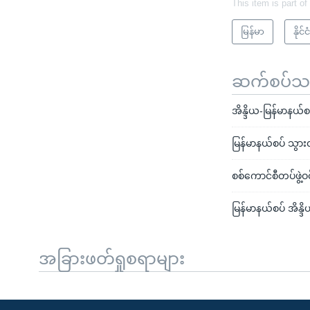
This item is part of
မြန်မာ
နို
ဆက်စပ်သတင
အိန္ဒိယ-မြန်မာနယ်
မြန်မာနယ်စပ် သွားလ
စစ်ကောင်စီတပ်ဖွဲ့ဝ
မြန်မာနယ်စပ် အိန္ဒ
အခြားဖတ်ရှုစရာများ