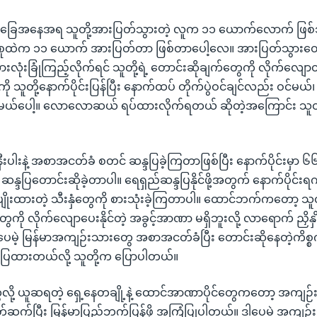
အခြေအနေအရ သူတို့အားပြတ်သွားတဲ့ လူက ၁၁ ယောက်လောက် ဖြစ်
ုထဲက ၁၁ ယောက် အားပြတ်တာ ဖြစ်တာပေါ့လေ။ အားပြတ်သွားတော
းလုံးခြုံကြည့်လိုက်ရင် သူတို့ရဲ့ တောင်းဆိုချက်တွေကို လိုက်လျော
 သူတို့နောက်ပိုင်းပြန်ပြီး နောက်ထပ် တိုက်ပွဲဝင်ချင်လည်း ဝင်မယ်၊ ဝင
တ်မယ်ပေါ့။ လောလောဆယ် ရပ်ထားလိုက်ရတယ် ဆိုတဲ့အကြောင်း သူတ
ပါးနဲ့ အစာအငတ်ခံ စတင် ဆန္ဒပြခဲ့ကြတာဖြစ်ပြီး နောက်ပိုင်းမှ
္ဒပြတောင်းဆိုခဲ့တာပါ။ ရေရှည်ဆန္ဒပြနိုင်ဖို့အတွက် နောက်ပိုင်း
က်ပျိုးထားတဲ့ သီးနှံတွေကို စားသုံးခဲ့ကြတာပါ။ ထောင်ဘက်ကတော့ သူတိ
ေကို လိုက်လျောပေးနိုင်တဲ့ အခွင့်အာဏာ မရှိဘူးလို့ လာရောက် ညှိနှ
ါပေမဲ့ မြန်မာအကျဉ်းသားတွေ အစာအငတ်ခံပြီး တောင်းဆိုနေတဲ့ကိစ္စ
်ပြထားတယ်လို့ သူတို့က ပြောပါတယ်။
ေလို့ ယူဆရတဲ့ ရှေ့နေတချို့နဲ့ ထောင်အာဏာပိုင်တွေကတော့ အကျဉ
 ချိတ်ဆက်ပြီး မြန်မာပြည်ဘက်ပြန်ဖို့ အကြံပြုပါတယ်။ ဒါပေမဲ့ အက