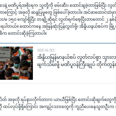
ပဒေနဲ့ မဏိပူရ်အစိုးရက သူတို့ကို ဖမ်းဆီး၊ ထောင်ချခဲ့တာဖြစ်ပြီး လ
ြောင့် အခုလို ဆန္ဒပြမှုတွေ ဖြစ်ပေါ်ခဲ့တာပါ။ အင်ဖာထောင်ထဲမှာ
မ ၁၅၀ ကျော်ရှိပြီး တချို့ဆိုရင် လွတ်ရက်စေ့ပြီးတာတောင် ၂ နှစ်
းရပါတယ်။ ထောင်ကနေ အမြန်ဆုံးပြန်လွှတ်ဖို့၊ အိန္ဒိယနယ်စပ်က မြို့တ
့ အဓိက တောင်းဆိုခဲ့ကြတာပါ။
SEE ALSO:
အိန္ဒိယမြန်မာနယ်စပ် လွတ်လပ်စွာ သွားလာ
ဖျက်သိမ်းဖို့ မဏိပူဝန်ကြီးချုပ် တိုက်တွန်
တ် အခုလို ရပ်နားလိုက်တာက ယာယီဖြစ်ပြီး တောင်းဆိုချက်တွေကိုရဖ
 ထပ်လုပ်ဖို့ရှိကြောင်း အကျဉ်းသားတွေကို ကူညီပေးနေသူတဦးက 