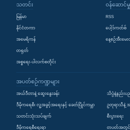
သတင်း
၀န်ဆောင်မှ
မြန်မာ
RSS
နိုင်ငံတကာ
ပေါ့ဒ်ကတ်စ်
အမေရိကန်
နေ့စဉ်အီးမေ
တရုတ်
အစ္စရေး-ပါလက်စတိုင်း
အပတ်စဉ်ကဏ္ဍများ
အယ်ဒီတာနဲ့ ဆွေးနွေးခန်း
သိပ္ပံနဲ့နည်း
ဒီမိုကရေစီ၊ လူ့အခွင့်အရေးနှင့် ခေတ်ပြိုင်ကမ္ဘာ
ဥတုရာသီနဲ့ 
သတင်းသုံးသပ်ချက်
စီးပွားရေး
ဒီမိုကရေစီရေးရာ
တပတ်အတွင်