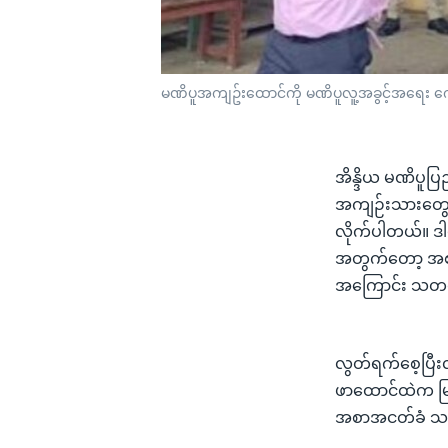
မဏိပူအကျဥ်းထောင်ကို မဏိပူလူ့အခွင့်အရေး က
အိန္ဒိယ မဏိပူပြ
အကျဉ်းသားတွေဟာ 
လိုက်ပါတယ်။ ဒ
အတွက်တော့ အစာအ
အကြောင်း သတင်
လွတ်ရက်စေ့ပြီး
ဖာထောင်ထဲက မြ
အစာအငတ်ခံ သပိ