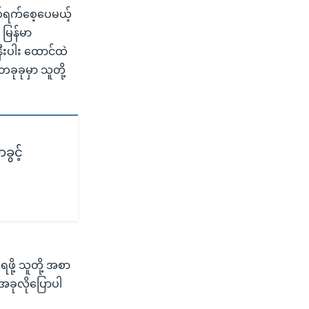
ွတ်ရက်စေ့ပေမယ့်
 မြန်မာ
နီးပါး ထောင်ထဲ
ခုခုမှာ သူတို့
ခွင့်
း
ို့ သူတို့ အစာ
အခုလိုပြောပါ