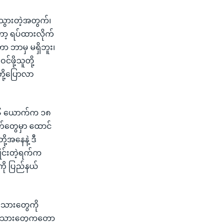
သွားတဲ့အတွက်၊
့ ရပ်ထားလိုက်
တာ ဘာမှ မရှိဘူး၊
်ဖို့သူတို့
ို့ပြောလာ
ာ ၆၆ ယောက်က ၁၈
ရက်တွေမှာ ထောင်
ု့အနေနဲ့ ဒီ
ိုင်းတဲ့ရက်က
ကို ပြည်နယ်
်းသားတွေကို
ျဉ်းသားတွေကတော့