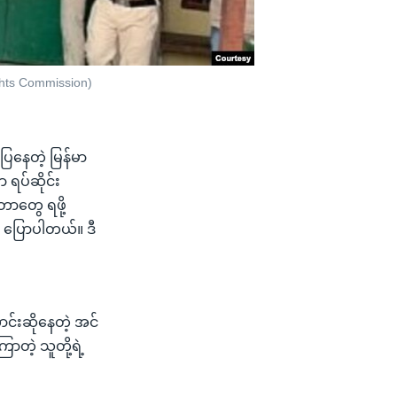
hts Commission)
ပြနေတဲ့ မြန်မာ
 ရပ်ဆိုင်း
တွေ ရဖို့
 ပြောပါတယ်။ ဒီ
င်းဆိုနေတဲ့ အင်
ဲ့ သူတို့ရဲ့