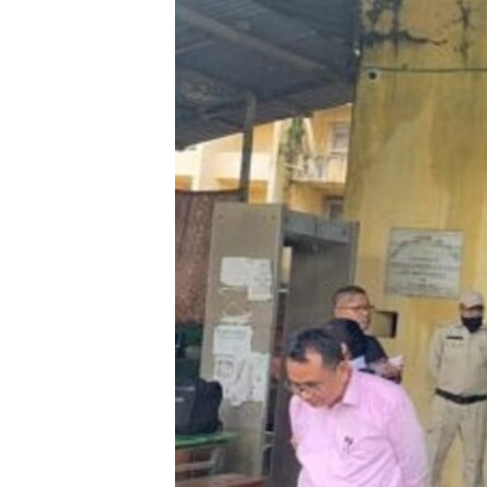
သုတပဒေသာ အင်္ဂလိပ်စာ
အ
ညွန်း
စာမျက်နှာ
သို့
ကျော်
ကြည့်
ရန်
ရှာဖွေ
ရန်
နေရာ
သို့
ကျော်
ရန်