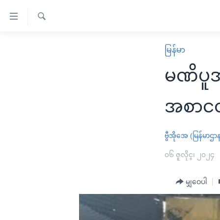
သုံး
ရ
ရှာဖွေ
လွယ်ကူ
မူလစာမျက်နှာ
မြန်မာ
ရ
စေ
မြန်မာ
လာ
မဏိပူ
သည့်
ဒ်
ကမ္ဘာ့သတင်းများ
Link
ဗွီဒီယို
နိုင်ငံတကာ
အစာငတ်
များ
သတင်းလွတ်လပ်ခွင့်
အမေရိကန်
ပင်မ
ရပ်ဝန်းတခု လမ်းတခု အလွန်
တရုတ်
ဗွီအိုအေ (မြန်မာဌာ
အကြောင်းအရာ
အင်္ဂလိပ်စာလေ့လာမယ်
အစ္စရေး-ပါလက်စတိုင်း
၀၆ ဇူလိုင္၊ ၂၀၂၄
သို့
အပတ်စဉ်ကဏ္ဍများ
အမေရိကန်သုံးအီဒီယံ
ကျော်
မျှဝေပါ
ကြည့်
ရေဒီယိုနှင့်ရုပ်သံ အချက်အလက်များ
မကြေးမုံရဲ့ အင်္ဂလိပ်စာ
ရေဒီယို
ရန်
ရေဒီယို/တီဗွီအစီအစဉ်
ရုပ်ရှင်ထဲက အင်္ဂလိပ်စာ
တီဗွီ
ပင်မ