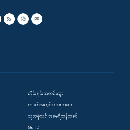
တိုင်းရင်းသတင်းလွှာ
တပတ်အတွင်း အားကစား
သုတစုံလင် အမေရိကန်တခွင်
Gen Z