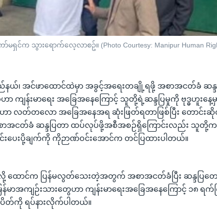
ော်မရှင်က သွားရောက်လေ့လာစဥ်။ (Photo Courtesy: Manipur Human Rig
ည်နယ်၊ အင်ဖာထောင်ထဲမှာ အခွင့်အရေးတချို့ရဖို့ အစာအငတ်ခံ ဆန္ဒ
ကျန်းမာရေး အခြေအနေကြောင့် သူတို့ရဲ့ဆန္ဒပြမှုကို ဗုဒ္ဓဟူးနေ့မှာ
ါဟာ လတ်တလော အခြေအနေအရ ဆုံးဖြတ်ရတာဖြစ်ပြီး တောင်းဆိုတာ
ငတ်ခံ ဆန္ဒပြတာ ထပ်လုပ်ဖို့အစီအစဉ်ရှိကြောင်းလည်း သူတို့က
းပေးပို့ချက်ကို ကိုဉာဏ်ဝင်းအောင်က တင်ပြထားပါတယ်။
လို့ ထောင်က ပြန်မလွတ်သေးတဲ့အတွက် အစာအငတ်ခံပြီး ဆန္ဒပြတော
န်မာအကျဉ်းသားတွေဟာ ကျန်းမာရေးအခြေအနေကြောင့် ၁၈ ရက်ကြာတ
တ်ကို ရပ်နားလိုက်ပါတယ်။