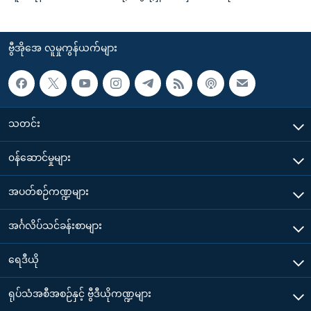
ဗွီအိုအေ လူမှုကွန်ယက်များ
သတင်း
၀န်ဆောင်မှုများ
အပတ်စဉ်ကဏ္ဍများ
အင်္ဂလိပ်သင်ခန်းစာများ
ရေဒီယို
ရုပ်သံအစီအစဉ်နှင့် ဗွီဒီယိုကဏ္ဍများ