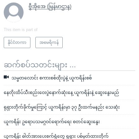
ဗွီအိုအေ (မြန်မာဌာန)
This item is part of
နိုင်ငံတကာ
အမေရိကန်
ဆက်စပ်သတင်းများ ...
သမ္မတလောင်း စကားစစ်ထိုးပွဲနဲ့ ယူကရိန်းစစ်
နေတိုးထိပ်သီးစည်းဝေးပွဲနောက်ဆုံးနေ့ ယူကရိန်းနဲ့ ဆွေးနွေးမည်
ရုရှားတိုက်ခိုက်မှုကြောင့် ယူကရိန်းမှာ ၃၇ ဦးထက်မနည်း သေဆုံး
ယူကရိန်း ဥရောပသမဂ္ဂဝင်ရောက်ရေး စတင်ဆွေးနွေး
ယူကရိန်း ဓါတ်အားပေးစက်ရုံတွေ ရုရှား ပစ်မှတ်ထားတိုက်