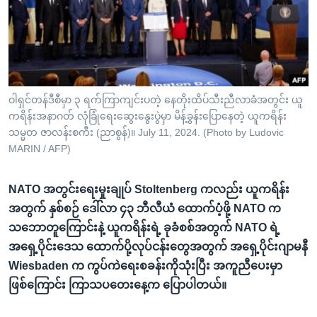
အ
သုတပဒေသာ အင်္ဂလိပ်စာ
ညွန်း
Learning English
စာမျက်နှာ
သို့
ဗွီအိုအေ လူမှုကွန်ယက်များ
ကျော်
ကြည့်
ဝါရှင်တန်ဒီစီမှာ ၃ ရက်ကြာကျင်းပတဲ့ နေတိုးထိပ်သီးညီလာခံအတွင်း ယူ
ကရိန်းအနာဂတ် လုံခြုံရေးဆွေးနွေးပွဲမှာ မိန့်ခွန်းပြောနေတဲ့ ယူကရိန်း
ရန်
ဘာသာစကားများ
သမ္မတ ဇာလန်းစကီး (ညာစွန်)။ July 11, 2024. (Photo by Ludovic
ရှာဖွေ
MARIN / AFP)
ရန်
နေရာ
NATO အတွင်းရေးမှုးချုပ် Stoltenberg ကလည်း ယူကရိန်း
သို့
အတွက် နှစ်စဉ် ဒေါ်လာ ၄၃ ဘီလီယံ ထောက်ပံ့ဖို့ NATO က
ကျော်
သဘောတူကြောင်းနဲ့ ယူကရိန်းရဲ့ ခုခံစစ်အတွက် NATO ရဲ့
ရန်
အရှေ့ပိုင်းဒေသ ထောက်ပို့လုပ်ငန်းတွေအတွက် အရှေ့ပိုင်းဂျာမနီ
Wiesbaden က ကွပ်ကဲရေးစခန်းကိုသုံးပြီး အကူညီပေးမှာ
ဖြစ်ကြောင်း ကြာသပတေးနေ့က ပြောပါတယ်။