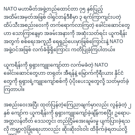
NATO မဟာမိတ်အဖွဲ့တည်ထောင်တာ ၇၅ နှစ်ပြည့်
အထိမ်းအမှတ်အဖြစ် ဝါရှင်တန်ဒီစီမှာ ၃ ရက်ကြာကျင်းပတဲ့
ထိပ်သီးအစည်းဝေးကို တက်ရောက်လာကြတဲ့ ခေါင်းဆောင်တွေ
ဟာ သောကြာနေ့မှာ အခမ်းအနားကို အဆုံးသတ်ရင်း ယူကရိန်း
အတွက် စစ်ရေးအကူညီ ရေရှည်ပေးမှာဖြစ်ကြောင်းနဲ့ NATO
အဖွဲ့ဝင်အဖြစ် လက်ခံဖို့ရှိကြောင်း ကတိပြုခဲ့ကြပါတယ်။
ယူကရိန်းကို ရုရှားကျူးကျော်တာ လက်မခံတဲ့ NATO
ခေါင်းဆောင်တွေဟာ တရုတ်၊ အီရန်နဲ့ မြောက်ကိုရီးယား နိုင်ငံ
တွေကို ရုရှားရဲ့ကျူးကျော်စစ်ကို ပံ့ပိုးပေးသူတွေလို့ သတ်မှတ်ခဲ့
ကြတာပါ။
အစည်းဝေးအပြီး ထုတ်ပြန်တဲ့ကြေညာချက်မှာလည်း လွန်ခဲ့တဲ့ ၂
နှစ် ကျော်က ယူကရိန်းကို ရုရှားကျူးကျော်ခဲ့ချိန်ကစပြီး ဥရောပ-
အတ္တလန်တိတ် ဒေသတွင်း တည်ငြိမ်အေးချမ်းမှု ပျက်ပြားခဲ့ရသ
လို ကမ္ဘာ့လုံခြုံရေးဟာလည်း ဆိုးဆိုးဝါးဝါး ထိခိုက်ခဲ့ရတယ်လို့