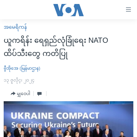
သုံး
ရ
လွယ်ကူ
အမေရိကန်
မူလစာမျက်နှာ
စေ
ယူကရိန်း ရေရှည်လုံခြုံရေး NATO
မြန်မာ
သည့်
ထိပ်သီးတွေ ကတိပြု
ကမ္ဘာ့သတင်းများ
Link
ဗွီဒီယို
နိုင်ငံတကာ
ဗွီအိုအေ (မြန်မာဌာန)
များ
သတင်းလွတ်လပ်ခွင့်
အမေရိကန်
၁၃ ဇူလိုင္၊ ၂၀၂၄
ပင်မ
ရပ်ဝန်းတခု လမ်းတခု အလွန်
တရုတ်
အကြောင်းအရာ
မျှဝေပါ
သို့
အင်္ဂလိပ်စာလေ့လာမယ်
အစ္စရေး-ပါလက်စတိုင်း
ကျော်
အပတ်စဉ်ကဏ္ဍများ
အမေရိကန်သုံးအီဒီယံ
ကြည့်
ရေဒီယိုနှင့်ရုပ်သံ အချက်အလက်များ
မကြေးမုံရဲ့ အင်္ဂလိပ်စာ
ရေဒီယို
ရန်
ပင်မ
ရေဒီယို/တီဗွီအစီအစဉ်
ရုပ်ရှင်ထဲက အင်္ဂလိပ်စာ
တီဗွီ