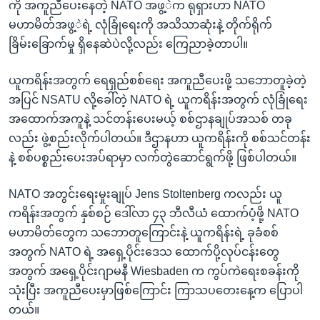
ကို အကူညီပေးနေတဲ့ NATO အဖွ့ဲက ရုရှားဟာ NATO
မဟာမိတ်အဖွ့ဲရဲ့ လုံခြုံရေးကို အသိသာဆုံးနဲ့ တိုက်ရိုက်
ခြိမ်းခြောက်မှု ရှိနေဆဲပဲလို့လည်း ကြေညာခဲ့တာပါ။
ယူကရိန်းအတွက် ရေရှည်စစ်ရေး အကူညီပေးဖို့ သဘောတူခဲ့တဲ့
အပြင် NSATU လို့ခေါ်တဲ့ NATO ရဲ့ ယူကရိန်းအတွက် လုံခြုံရေး
အထောက်အကူနဲ့ သင်တန်းပေးမယ့် စစ်ဌာနချုပ်အသစ် တခု
လည်း ဖွဲ့စည်းလိုက်ပါတယ်။ ဒီဌာနဟာ ယူကရိန်းကို စစ်သင်တန်း
နဲ့ စစ်ပစ္စည်းပေးအပ်ရာမှာ လက်တွဲဆောင်ရွက်ဖို့ ဖြစ်ပါတယ်။
NATO အတွင်းရေးမှုးချုပ် Jens Stoltenberg ကလည်း ယူ
ကရိန်းအတွက် နှစ်စဉ် ဒေါ်လာ ၄၃ ဘီလီယံ ထောက်ပံ့ဖို့ NATO
မဟာမိတ်တွေက သဘောတူကြောင်းနဲ့ ယူကရိန်းရဲ့ ခုခံစစ်
အတွက် NATO ရဲ့ အရှေ့ပိုင်းဒေသ ထောက်ပို့လုပ်ငန်းတွေ
အတွက် အရှေ့ပိုင်းဂျာမနီ Wiesbaden က ကွပ်ကဲရေးစခန်းကို
သုံးပြီး အကူညီပေးမှာဖြစ်ကြောင်း ကြာသပတေးနေ့က ပြောပါ
တယ်။