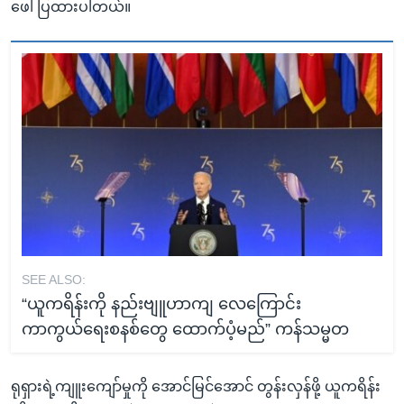
ဖေါ်ပြထားပါတယ်။
SEE ALSO:
“ယူကရိန်းကို နည်းဗျူဟာကျ လေကြောင်း
ကာကွယ်ရေးစနစ်တွေ ထောက်ပံ့မည်” ကန်သမ္မတ
ရုရှားရဲ့ကျူးကျော်မှုကို အောင်မြင်အောင် တွန်းလှန်ဖို့ ယူကရိန်း