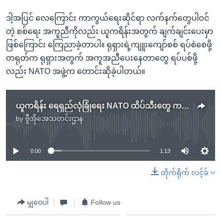
ဒါ့အပြင် လေကြောင်း ကာကွယ်ရေးဆိုင်ရာ လက်နက်တွေပါဝင်
တဲ့ စစ်ရေး အကူညီကိုလည်း ယူကရိန်းအတွက် ချက်ချင်းပေးမှာ
ဖြစ်ကြောင်း ကြေညာခဲ့တာပါ။ ရုရှားရဲ့ကျူးကျော်စစ် ရပ်စဲစေဖို့
တရုတ်က ရုရှားအတွက် အကူအညီပေးနေတာတွေ ရပ်ပစ်ဖို့
လည်း NATO အဖွဲ့က တောင်းဆိုခဲ့ပါတယ်။
ယူကရိန်း ရေရှည်လုံခြုံရေး NATO ထိပ်သီးတွေ ကတိပြု
by
ဗွီအိုအေသတင်းဌာန
No media source currently available
0:00
1:13
တိုက်ရိုက် လင့်ခ်
မျှဝေပါ
Follow us