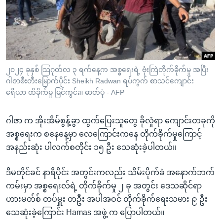
အ
သုတပဒေသာ အင်္ဂလိပ်စာ
ညွန်း
Learning English
စာမျက်နှာ
သို့
ဗွီအိုအေ လူမှုကွန်ယက်များ
ကျော်
ကြည့်
၂၀၂၄ ခုနှစ် သြဂုတ်လ ၃ ရက်နေ့က အစ္စရေးရဲ့ ဗုံးကြဲတိုက်ခိုက်မှု အပြီး
ဂါဇာစီးတီးမြောက်ပိုင်း Sheikh Radwan ရပ်ကွက် စာသင်ကျောင်း
ရန်
ဘာသာစကားများ
ဧရိယာ ထိခိုက်မှု မြင်ကွင်း။ ဓာတ်ပုံ - AFP
ရှာဖွေ
ရန်
ဂါဇာ က အိုးအိမ်စွန့်ခွာ ထွက်ပြေးသူတွေ ခိုလှုံရာ ကျောင်းတခုကို
နေရာ
အစ္စရေးက စနေနေ့မှာ လေကြောင်းကနေ တိုက်ခိုက်မှုကြောင့်
သို့
အနည်းဆုံး ပါလက်စတိုင်း ၁၅ ဦး သေဆုံးခဲ့ပါတယ်။
ကျော်
ရန်
ဒီမတိုင်ခင် နာရီပိုင်း အတွင်းကလည်း သိမ်းပိုက်ခံ အနောက်ဘက်
ကမ်းမှာ အစ္စရေးလ်ရဲ့ တိုက်ခိုက်မှု ၂ ခု အတွင်း ဒေသဆိုင်ရာ
ဟားမတ်စ် တပ်မှူး တဦး အပါအဝင် တိုက်ခိုက်ရေးသမား ၉ ဦး
သေဆုံးခဲ့ကြောင်း Hamas အဖွဲ့ က ပြောပါတယ်။