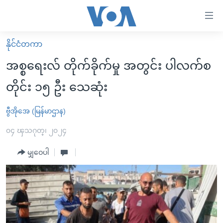
သုံး
ရ
လွယ်ကူ
နိုင်ငံတကာ
မူလစာမျက်နှာ
စေ
အစ္စရေးလ် တိုက်ခိုက်မှု အတွင်း ပါလက်စ
မြန်မာ
သည့်
တိုင်း ၁၅ ဦး သေဆုံး
ကမ္ဘာ့သတင်းများ
Link
ဗွီဒီယို
နိုင်ငံတကာ
ဗွီအိုအေ (မြန်မာဌာန)
များ
သတင်းလွတ်လပ်ခွင့်
အမေရိကန်
၀၄ ၾသဂုတ္၊ ၂၀၂၄
ပင်မ
ရပ်ဝန်းတခု လမ်းတခု အလွန်
တရုတ်
အကြောင်းအရာ
မျှဝေပါ
သို့
အင်္ဂလိပ်စာလေ့လာမယ်
အစ္စရေး-ပါလက်စတိုင်း
ကျော်
အပတ်စဉ်ကဏ္ဍများ
အမေရိကန်သုံးအီဒီယံ
ကြည့်
ရေဒီယိုနှင့်ရုပ်သံ အချက်အလက်များ
မကြေးမုံရဲ့ အင်္ဂလိပ်စာ
ရေဒီယို
ရန်
ပင်မ
ရေဒီယို/တီဗွီအစီအစဉ်
ရုပ်ရှင်ထဲက အင်္ဂလိပ်စာ
တီဗွီ