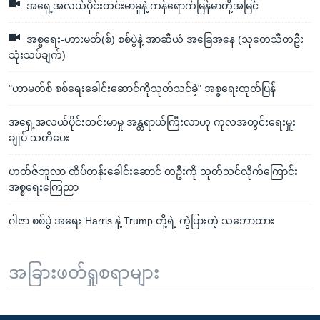
အရှေ့အလယ်ပိုင်းတင်းမာမှုနဲ့ ကန်ရောက်မြန်မာတို့အမြင်
အစ္စရေး-ဟားမတ်(စ်) စစ်ပွဲနဲ့ အာဆီယံ အခြေအနေ (သုတေသီတဦး
သုံးသပ်ချက်)
"ဟာမတ်စ် စစ်ရေးခေါင်းဆောင်ကိုသုတ်သင်ခဲ့" အစ္စရေးထုတ်ပြန်
အရှေ့အလယ်ပိုင်းတင်းမာမှု အန္တရာယ်ကြီးလာဟု ကုလအတွင်းရေးမှူး
ချုပ် သတိပေး
ဟတ်ဇ်ဘူလာ ထိပ်တန်းခေါင်းဆောင် တဦးကို သုတ်သင်လိုက်ကြောင်း
အစ္စရေးကြေညာ
ဂါဇာ စစ်ပွဲ အရေး Harris နဲ့ Trump တို့ရဲ့ ကွဲပြားတဲ့ သဘောထား
အခြားဖတ်ရှုစရာများ