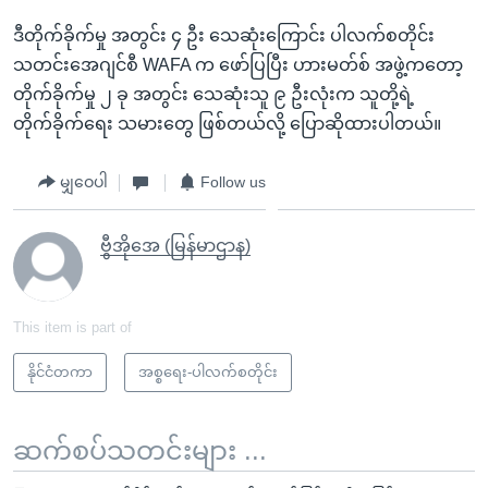
ဒီတိုက်ခိုက်မှု အတွင်း ၄ ဦး သေဆုံးကြောင်း ပါလက်စတိုင်း
သတင်းအေဂျင်စီ WAFA က ဖော်ပြပြီး ဟားမတ်စ် အဖွဲ့ကတော့
တိုက်ခိုက်မှု ၂ ခု အတွင်း သေဆုံးသူ ၉ ဦးလုံးက သူတို့ရဲ့
တိုက်ခိုက်ရေး သမားတွေ ဖြစ်တယ်လို့ ပြောဆိုထားပါတယ်။
မျှဝေပါ
Follow us
ဗွီအိုအေ (မြန်မာဌာန)
This item is part of
နိုင်ငံတကာ
အစ္စရေး-ပါလက်စတိုင်း
ဆက်စပ်သတင်းများ ...