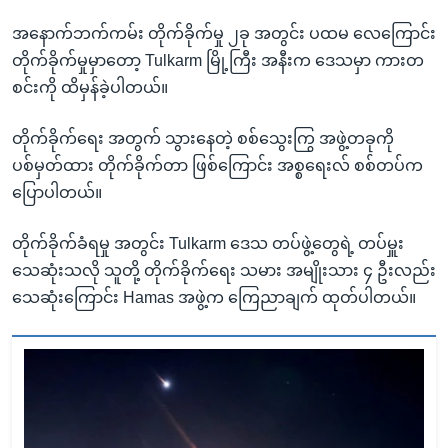
အနောက်ဘက်ကမ်း တိုက်ခိုက်မှု ၂ခု အတွင်း ပထမ လေကြောင်း
တိုက်ခိုက်မှုမှာတော့ Tulkarm မြို့ကြီး အနီးက ဒေသမှာ ကားတ
စင်းကို ထိမှန်ခဲ့ပါတယ်။
တိုက်ခိုက်ရေး အတွက် သွားနေတဲ့ စစ်သွေးကြွ အဖွဲ့တခုကို
ပစ်မှတ်ထား တိုက်ခိုက်တာ ဖြစ်ကြောင်း အစ္စရေးလ် စစ်တပ်က
ပြောပါတယ်။
တိုက်ခိုက်ခံရမှု အတွင်း Tulkarm ဒေသ တပ်ဖွဲ့တွေရဲ့ တပ်မှူး
သေဆုံးသလို သူတို့ တိုက်ခိုက်ရေး သမား အမျိုးသား ၄ ဦးလည်း
သေဆုံးကြောင်း Hamas အဖွဲ့က ကြေညာချက် ထုတ်ပါတယ်။