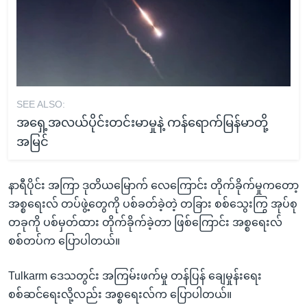
SEE ALSO:
အရှေ့အလယ်ပိုင်းတင်းမာမှုနဲ့ ကန်ရောက်မြန်မာတို့
အမြင်
နာရီပိုင်း အကြာ ဒုတိယမြောက် လေကြောင်း တိုက်ခိုက်မှုကတော့
အစ္စရေးလ် တပ်ဖွဲ့တွေကို ပစ်ခတ်ခဲ့တဲ့ တခြား စစ်သွေးကြွ အုပ်စု
တခုကို ပစ်မှတ်ထား တိုက်ခိုက်ခဲ့တာ ဖြစ်ကြောင်း အစ္စရေးလ်
စစ်တပ်က ပြောပါတယ်။
Tulkarm ဒေသတွင်း အကြမ်းဖက်မှု တန်ပြန် ချေမှုန်းရေး
စစ်ဆင်ရေးလို့လည်း အစ္စရေးလ်က ပြောပါတယ်။