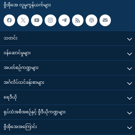
ဗွီအိုအေ လူမှုကွန်ယက်များ
သတင်း
၀န်ဆောင်မှုများ
အပတ်စဉ်ကဏ္ဍများ
အင်္ဂလိပ်သင်ခန်းစာများ
ရေဒီယို
ရုပ်သံအစီအစဉ်နှင့် ဗွီဒီယိုကဏ္ဍများ
ဗွီအိုအေအကြောင်း