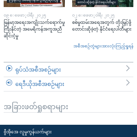
၀၉ ေဖေဖာ္၀ါရီ၊ ၂၀၂၅
၀၂ ေဖေဖာ္၀ါရီ၊ ၂၀၂၅
မြန်မာ့အရေးအကျိုးသက်ရောက်မှု
စစ်မှုထမ်းအရေအတွက် တိုးမြှင့်ဖို့
ကြီးနိုင်တဲ့ အမေရိကန်အကူအညီ
တောင်းဆိုခဲ့တဲ့ နိုင်ငံရေးပါတီများ
ဆိုင်းငံ့မှု
အစီအစဉ်တွဲများအားလုံးကြည့်ရှုရန်
ရုပ်သံအစီအစဉ်များ
ရေဒီယိုအစီအစဉ်များ
အခြားဖတ်ရှုစရာများ
ဗွီအိုအေ လူမှုကွန်ယက်များ