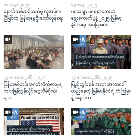
၁၀ မတ္၊ ၂၀၂၅
၀၃ မတ္၊ ၂၀၂၅
နောက်တစ်ဆင့်တက်ဖို့ လိုအပ်နေ
မသေချာ မရေရာသေးတဲ့
ပြီဖြစ်တဲ့ မြန်မာ့နွေဦးတော်လှန်ရေး
ရွေးကောက်ပွဲနဲ့ ၂၀၂၅ မြန်မာ့
နိုင်ငံရေး အခြေအနေ
၂၃ ေဖေဖာ္၀ါရီ၊ ၂၀၂၅
၁၇ ေဖေဖာ္၀ါရီ၊ ၂၀၂၅
မြန်မာစစ်တပ်၊အဂတိလိုက်စားမှုနဲ့
ပြည်တွင်းစစ် အလားအလာပေါ်
ကျားဖြန့်အွန်လိုင်းငွေလိမ်ဂိုဏ်း
တည်နေတဲ့ မြန်မာနိုင်ငံရဲ့ ကံကြမ္မာ
များ
နဲ့ အနာဂတ်