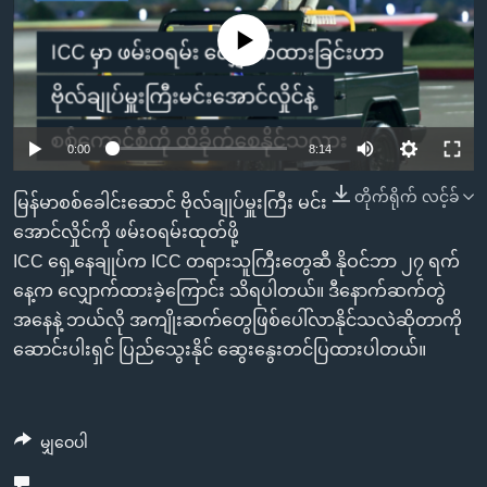
အ
သုတပဒေသာ အင်္ဂလိပ်စာ
ညွန်း
Learning English
No media source currently available
စာမျက်နှာ
သို့
ဗွီအိုအေ လူမှုကွန်ယက်များ
ကျော်
0:00
8:14
ကြည့်
ရန်
တိုက်ရိုက် လင့်ခ်
ဘာသာစကားများ
မြန်မာစစ်ခေါင်းဆောင် ဗိုလ်ချုပ်မှူးကြီး မင်း
ရှာဖွေ
အောင်လှိုင်ကို ဖမ်းဝရမ်းထုတ်ဖို့
ရန်
ICC ရှေ့နေချုပ်က ICC တရားသူကြီးတွေဆီ နိုဝင်ဘာ ၂၇ ရက်
နေရာ
နေ့က လျှောက်ထားခဲ့ကြောင်း သိရပါတယ်။ ဒီနောက်ဆက်တွဲ
သို့
အနေနဲ့ ဘယ်လို အကျိုးဆက်တွေဖြစ်ပေါ်လာနိုင်သလဲဆိုတာကို
ကျော်
ဆောင်းပါးရှင် ပြည်သွေးနိုင် ဆွေးနွေးတင်ပြထားပါတယ်။
ရန်
မျှဝေပါ