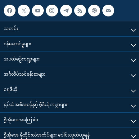
သတင်း
၀န်ဆောင်မှုများ
အပတ်စဉ်ကဏ္ဍများ
အင်္ဂလိပ်သင်ခန်းစာများ
ရေဒီယို
ရုပ်သံအစီအစဉ်နှင့် ဗွီဒီယိုကဏ္ဍများ
ဗွီအိုအေအကြောင်း
ဗွီအိုအေ မိုဘိုင်းလ်အက်ပ်များ ဒေါင်းလုတ်ယူရန်