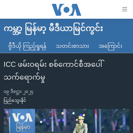
သုံး
ရ
လွယ်ကူ
ကမ္ဘာ့ မြန်မာ့ မီဒီယာမြင်ကွင်း
မူလစာမျက်နှာ
စေ
မြန်မာ
ဗွီဒီယို ကြည့်ရှုရန်
သတင်းစာသား
အကြောင်း
သည့်
ကမ္ဘာ့သတင်းများ
Link
ICC ဖမ်းဝရမ်း စစ်ကောင်စီအပေါ်
ဗွီဒီယို
နိုင်ငံတကာ
များ
သတင်းလွတ်လပ်ခွင့်
အမေရိကန်
သက်ရောက်မှု
ပင်မ
ရပ်ဝန်းတခု လမ်းတခု အလွန်
တရုတ်
အကြောင်းအရာ
၀၉ ဒီဇင္ဘာ၊ ၂၀၂၄
သို့
အင်္ဂလိပ်စာလေ့လာမယ်
အစ္စရေး-ပါလက်စတိုင်း
ပြည်သွေးနိုင်
ကျော်
အပတ်စဉ်ကဏ္ဍများ
အမေရိကန်သုံးအီဒီယံ
ကြည့်
ရေဒီယိုနှင့်ရုပ်သံ အချက်အလက်များ
မကြေးမုံရဲ့ အင်္ဂလိပ်စာ
ရေဒီယို
ရန်
ပင်မ
ရေဒီယို/တီဗွီအစီအစဉ်
ရုပ်ရှင်ထဲက အင်္ဂလိပ်စာ
တီဗွီ