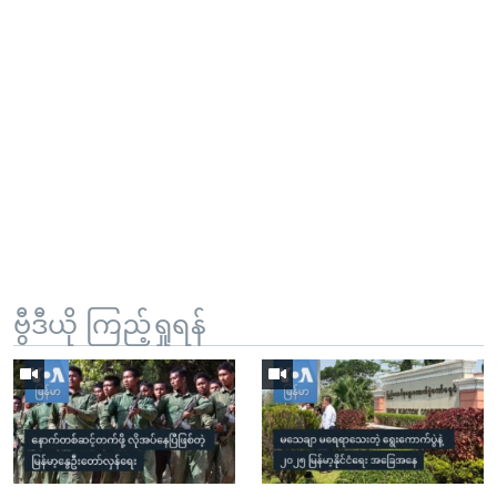
ဗွီဒီယို ကြည့်ရှုရန်