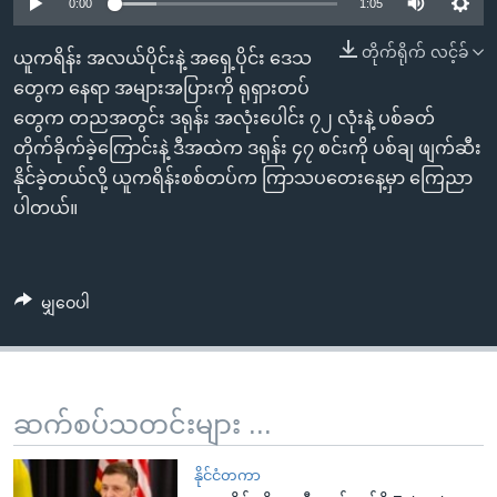
အ
0:00
1:05
သုတပဒေသာ အင်္ဂလိပ်စာ
ညွန်း
Learning English
တိုက်ရိုက် လင့်ခ်
ယူကရိန်း အလယ်ပိုင်းနဲ့ အရှေ့ပိုင်း ဒေသ
စာမျက်နှာ
တွေက နေရာ အများအပြားကို ရုရှားတပ်
သို့
ဗွီအိုအေ လူမှုကွန်ယက်များ
တွေက တညအတွင်း ဒရုန်း အလုံးပေါင်း ၇၂ လုံးနဲ့ ပစ်ခတ်
ကျော်
တိုက်ခိုက်ခဲ့ကြောင်းနဲ့ ဒီအထဲက ဒရုန်း ၄၇ စင်းကို ပစ်ချ ဖျက်ဆီး
ကြည့်
နိုင်ခဲ့တယ်လို့ ယူကရိန်းစစ်တပ်က ကြာသပတေးနေ့မှာ ကြေညာ
ရန်
ဘာသာစကားများ
ပါတယ်။
ရှာဖွေ
ရန်
နေရာ
မျှဝေပါ
သို့
ကျော်
ရန်
ဆက်စပ်သတင်းများ ...
နိုင်ငံတကာ