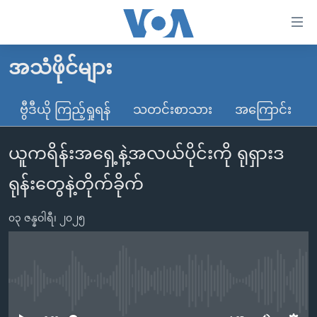
သုံး
ရ
လွယ်ကူ
အသံဖိုင်များ
မူလစာမျက်နှာ
စေ
မြန်မာ
ဗွီဒီယို ကြည့်ရှုရန်
သတင်းစာသား
အကြောင်း
သည့်
ကမ္ဘာ့သတင်းများ
Link
ယူကရိန်းအရှေ့နဲ့အလယ်ပိုင်းကို ရုရှားဒ
ဗွီဒီယို
နိုင်ငံတကာ
များ
သတင်းလွတ်လပ်ခွင့်
အမေရိကန်
ရုန်းတွေနဲ့တိုက်ခိုက်
ပင်မ
ရပ်ဝန်းတခု လမ်းတခု အလွန်
တရုတ်
အကြောင်းအရာ
၀၃ ဇန္နဝါရီ၊ ၂၀၂၅
သို့
အင်္ဂလိပ်စာလေ့လာမယ်
အစ္စရေး-ပါလက်စတိုင်း
ကျော်
အပတ်စဉ်ကဏ္ဍများ
အမေရိကန်သုံးအီဒီယံ
ကြည့်
ရေဒီယိုနှင့်ရုပ်သံ အချက်အလက်များ
မကြေးမုံရဲ့ အင်္ဂလိပ်စာ
ရေဒီယို
ရန်
No media source currently available
ပင်မ
ရေဒီယို/တီဗွီအစီအစဉ်
ရုပ်ရှင်ထဲက အင်္ဂလိပ်စာ
တီဗွီ