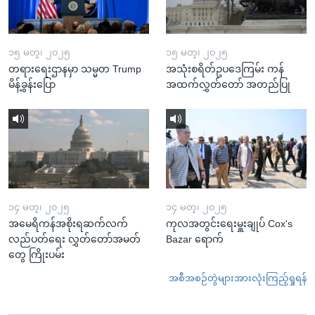
၁၅ မတ္၊ ၂၀၂၅
၁၅ မတ္၊ ၂၀၂၅
တရားရေးဌာနမှာ သမ္မတ Trump
အသုံးစရိတ်ဥပဒေကြမ်း ကန်
မိန့်ခွန်းပြော
အထက်လွှတ်တော် အတည်ပြု
၁၄ မတ္၊ ၂၀၂၅
၁၄ မတ္၊ ၂၀၂၅
အမေရိကန်အစိုးရဆက်လက်
ကုလအတွင်းရေးမှူးချုပ် Cox's
လည်ပတ်ရေး လွှတ်တော်အမတ်
Bazar ရောက်
တွေ ကြိုးပမ်း
အစီအစဉ်တွဲများအားလုံးကြည့်ရှုရန်