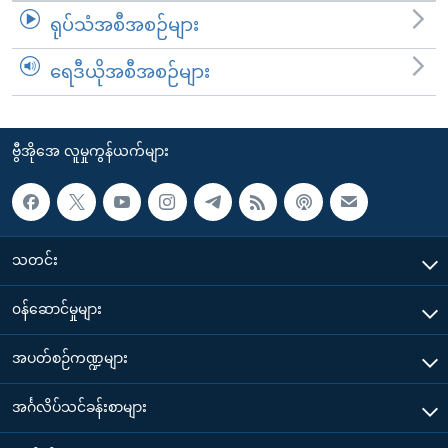
ရုပ်သံအစီအစဉ်များ
ရေဒီယိုအစီအစဉ်များ
ဗွီအိုအေ လူမှုကွန်ယက်များ
သတင်း
၀န်ဆောင်မှုများ
အပတ်စဉ်ကဏ္ဍများ
အင်္ဂလိပ်သင်ခန်းစာများ