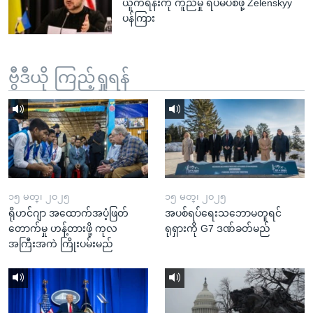
ယူကရိန်းကို ကူညီမှု ရပ်မပစ်ဖို့ Zelenskyy
ပန်ကြား
ဗွီဒီယို ကြည့်ရှုရန်
၁၅ မတ္၊ ၂၀၂၅
၁၅ မတ္၊ ၂၀၂၅
ရိုဟင်ဂျာ အထောက်အပံ့ဖြတ်
အပစ်ရပ်ရေးသဘောမတူရင်
တောက်မှု ဟန့်တားဖို့ ကုလ
ရုရှားကို G7 ဒဏ်ခတ်မည်
အကြီးအကဲ ကြိုးပမ်းမည်