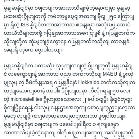
မွနျမာနိုငျငံမှာ စဈတပျကအာဏာသိမျးခဲ့တဲ့နောကျမှာ မွနျမာ့
ပထမဆုံးဂွိုဟျတုကို ကမ်ဘာ့မွပွေငျအထကျ မိုငျ ၂၅၀ ကြောျ
မှာ ရှိတဲ့ ISS နိုငျငံတကာအာကာသ စခနျးမှာ အသုံးမပွုသေးပဲ
ယာယီသိမျးထားဖို့ ဂပြနျအာကာသအဂေငြျစီ နဲ့ ဂပြနျတက်က
သိုလျတို့က ဆုံးဖွတျခဲ့ကွောငျး ဂပြနျတက်ကသိုလျ တာဝနျခံ
အရာရှိ တှကေ ပွောပါတယျ။
မွနျမာနိုငျငံက ပထမဆုံး လှှတျတငျတဲ့ ဂွိုဟျတုကို မွနျမာနိုငျ
ငံ လကွေောငျးနဲ့ အာကာသ ပညာ တက်ကသိုလျ MAEU နဲ့ ပူးတှဲ
ပွုလုပျတဲ့ စီမံကိနျးအရ ဂပြနျနိုငျငံ Hokkaido တက်ကသိုလျက
တညျဆောကျပေးခဲ့တာပါ။ ဒီဂွိုဟျတုမှာ ကီလိုဂရမျ ၅၀ လေး
တဲ့ microsatellites ဂွိုဟျတုသေးလေး ၂ ခုပါဝငျပွီး နိုငျငံတှငျး
စိုကျပြိုးရေးနဲ့ ငါးလုပျငနျးဌာနအတှကျ စောင့ျကွည့ျလေ့လာ
မှုတှေ လုပျဖို့ ကငျမရာတှတေပျဆငျထားတာ ဖွဈပါတယျ။
မွနျမာနိုငျငံမှာ စဈတပျက ဖဖေေါျဝါရီလ ၁ ရကျနေ့မှာ
အာဏာသိမျးခဲ့တဲ့နောကျ ဒါကို စဈတပျအတှကျ အသုံးပွုမှာကို