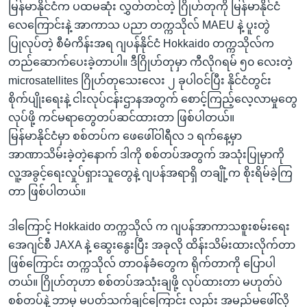
မြန်မာနိုင်ငံက ပထမဆုံး လွှတ်တင်တဲ့ ဂြိုဟ်တုကို မြန်မာနိုင်ငံ
လေကြောင်းနဲ့ အာကာသ ပညာ တက္ကသိုလ် MAEU နဲ့ ပူးတွဲ
ပြုလုပ်တဲ့ စီမံကိန်းအရ ဂျပန်နိုင်ငံ Hokkaido တက္ကသိုလ်က
တည်ဆောက်ပေးခဲ့တာပါ။ ဒီဂြိုဟ်တုမှာ ကီလိုဂရမ် ၅၀ လေးတဲ့
microsatellites ဂြိုဟ်တုသေးလေး ၂ ခုပါဝင်ပြီး နိုင်ငံတွင်း
စိုက်ပျိုးရေးနဲ့ ငါးလုပ်ငန်းဌာနအတွက် စောင့်ကြည့်လေ့လာမှုတွေ
လုပ်ဖို့ ကင်မရာတွေတပ်ဆင်ထားတာ ဖြစ်ပါတယ်။
မြန်မာနိုင်ငံမှာ စစ်တပ်က ဖေဖေါ်ဝါရီလ ၁ ရက်နေ့မှာ
အာဏာသိမ်းခဲ့တဲ့နောက် ဒါကို စစ်တပ်အတွက် အသုံးပြုမှာကို
လူ့အခွင့်ရေးလှုပ်ရှားသူတွေနဲ့ ဂျပန်အရာရှိ တချိုံ့က စိုးရိမ်ခဲ့ကြ
တာ ဖြစ်ပါတယ်။
ဒါကြောင့် Hokkaido တက္ကသိုလ် က ဂျပန်အာကာသစူးစမ်းရေး
အေဂျင်စီ JAXA နဲ့ ဆွေးနွေးပြီး အခုလို ထိန်းသိမ်းထားလိုက်တာ
ဖြစ်ကြောင်း တက္ကသိုလ် တာဝန်ခံတွေက ရိုက်တာကို ပြောပါ
တယ်။ ဂြိုဟ်တုဟာ စစ်တပ်အသုံးချဖို့ လုပ်ထားတာ မဟုတ်ပဲ
စစ်တပ်နဲ့ ဘာမှ မပတ်သက်ချင်ကြောင်း လည်း အမည်မဖေါ်လို