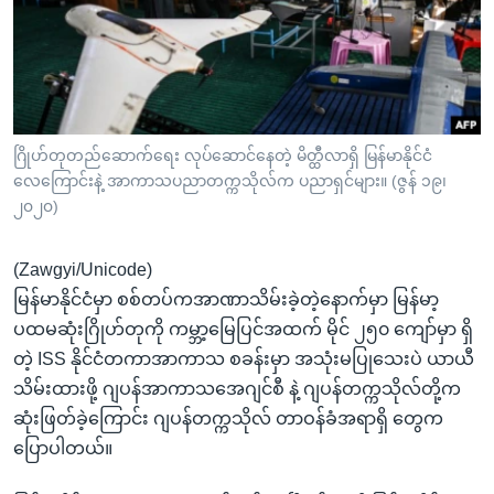
အ
သုတပဒေသာ အင်္ဂလိပ်စာ
ညွန်း
Learning English
စာမျက်နှာ
သို့
ဗွီအိုအေ လူမှုကွန်ယက်များ
ကျော်
ကြည့်
ဂြိုဟ်တုတည်ဆောက်ရေး လုပ်ဆောင်နေတဲ့ မိတ္ထီလာရှိ မြန်မာနိုင်ငံ
လေကြောင်းနဲ့ အာကာသပညာတက္ကသိုလ်က ပညာရှင်များ။ (ဇွန် ၁၉၊
ရန်
ဘာသာစကားများ
၂၀၂၀)
ရှာဖွေ
ရန်
(Zawgyi/Unicode)
နေရာ
မြန်မာနိုင်ငံမှာ စစ်တပ်ကအာဏာသိမ်းခဲ့တဲ့နောက်မှာ မြန်မာ့
သို့
ပထမဆုံးဂြိုဟ်တုကို ကမ္ဘာ့မြေပြင်အထက် မိုင် ၂၅၀ ကျော်မှာ ရှိ
ကျော်
တဲ့ ISS နိုင်ငံတကာအာကာသ စခန်းမှာ အသုံးမပြုသေးပဲ ယာယီ
ရန်
သိမ်းထားဖို့ ဂျပန်အာကာသအေဂျင်စီ နဲ့ ဂျပန်တက္ကသိုလ်တို့က
ဆုံးဖြတ်ခဲ့ကြောင်း ဂျပန်တက္ကသိုလ် တာဝန်ခံအရာရှိ တွေက
ပြောပါတယ်။