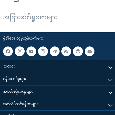
အခြားဖတ်ရှုစရာများ
ဗွီအိုအေ လူမှုကွန်ယက်များ
သတင်း
၀န်ဆောင်မှုများ
အပတ်စဉ်ကဏ္ဍများ
အင်္ဂလိပ်သင်ခန်းစာများ