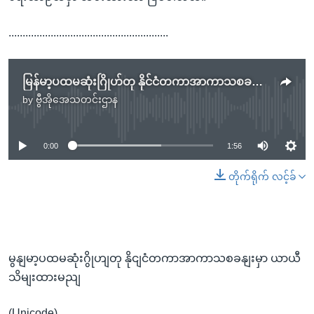
.........................................................
မြန်မာ့ပထမဆုံးဂြိုဟ်တု နိုင်ငံတကာအာကာသစခန်းမှာ ယာယီသိမ်းထားမည်
by
ဗွီအိုအေသတင်းဌာန
No media source currently available
0:00
1:56
တိုက်ရိုက် လင့်ခ်
မွနျမာ့ပထမဆုံးဂွိုဟျတု နိုငျငံတကာအာကာသစခနျးမှာ ယာယီ
သိမျးထားမညျ
(Unicode)