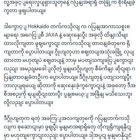
လူ့အခှင့ျရေးလှုပျရှားသူတှနေဲ့ ဂပြနျအရာရှိ တခြိုံ့က စိုးရိမျခဲ့
ကွတာ ဖွဈပါတယျ။
ဒါကွောင့ျ Hokkaido တက်ကသိုလျ က ဂပြနျအာကာသစူးစ
မျးရေး အဂေငြျစီ JAXA နဲ့ ဆှေးနှေးပွီး အခုလို ထိနျးသိမျး
ထားလိုကျတာ ဖွဈကွောငျး တက်ကသိုလျ တာဝနျခံတှကေ ရို
ကျတာကို ပွောပါတယျ။ ဂွိုဟျတုဟာ စဈတပျအသုံးခဖြို့ လုပျ
ထားတာ မဟုတျပဲ စဈတပျနဲ့ ဘာမှ မပတျသကျခငြျကွောငျး
လညျး အမညျမဖေါျလိုတဲ့ မွနျမာဂွိုဟျတု စီမံကိနျး ဆိုငျရာ ဂ
ပြနျတာဝနျခံတဦးက ပွောပါတယျ။ ဒီဂွိုဟျတုနဲ့ ပတျသကျပွီး
ဘာလုပျရမယျ ဆိုတာကို ဆှေးနှေးခဲ့ကွကွောငျးနဲ့ အခုတော့ ဒီအ
စီအစဉျကို ရပျဆိုငျးထားပွီး ပွနျစမယ့ျ အခြိနျ မသိသေးဘူး
လို့လညျး ပွောပါတယျ။
ဒီဂွိုဟျတုက ရတဲ့ အခကြျအလကျတှကေို ဂပြနျတက်ကသို
လျက စုဆောငျးမှာ ဖွဈပွီး မွနျမာအရာရှိတှေ တိုကျရိုကျရနိုငျ
မှာ မဟုတျကွောငျးလညျး ပွောပါတယျ။ ဒါ့အပွငျ မွနျမာနိုငျငံ