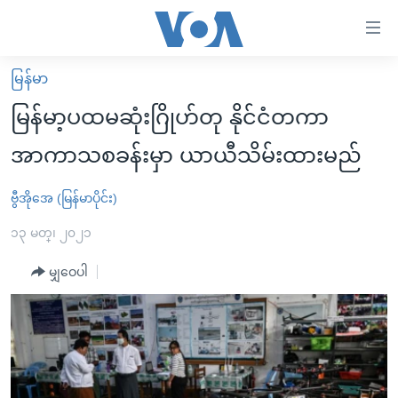
သုံး
ရ
လွယ်ကူ
မြန်မာ
မူလစာမျက်နှာ
စေ
မြန်မာ့ပထမဆုံးဂြိုဟ်တု နိုင်ငံတကာ
မြန်မာ
သည့်
အာကာသစခန်းမှာ ယာယီသိမ်းထားမည်
ကမ္ဘာ့သတင်းများ
Link
ဗွီဒီယို
နိုင်ငံတကာ
ဗွီအိုအေ (မြန်မာပိုင်း)
များ
သတင်းလွတ်လပ်ခွင့်
အမေရိကန်
၁၃ မတ္၊ ၂၀၂၁
ပင်မ
ရပ်ဝန်းတခု လမ်းတခု အလွန်
တရုတ်
အကြောင်းအရာ
မျှဝေပါ
သို့
အင်္ဂလိပ်စာလေ့လာမယ်
အစ္စရေး-ပါလက်စတိုင်း
ကျော်
အပတ်စဉ်ကဏ္ဍများ
အမေရိကန်သုံးအီဒီယံ
ကြည့်
ရေဒီယိုနှင့်ရုပ်သံ အချက်အလက်များ
မကြေးမုံရဲ့ အင်္ဂလိပ်စာ
ရေဒီယို
ရန်
ပင်မ
ရေဒီယို/တီဗွီအစီအစဉ်
ရုပ်ရှင်ထဲက အင်္ဂလိပ်စာ
တီဗွီ