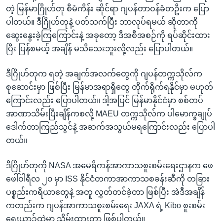
တဲ့ မြန်မာဂြိုဟ်တု စီမံကိန်း ဆိုင်ရာ ဂျပန်တာဝန်ခံတဦးက ပြော
ပါတယ်။ ဒီဂြိုဟ်တုနဲ့ ပတ်သက်ပြီး ဘာလုပ်ရမယ် ဆိုတာကို
ဆွေးနွေးခဲ့ကြကြောင်းနဲ့ အခုတော့ ဒီအစီအစဉ်ကို ရပ်ဆိုင်းထား
ပြီး ပြန်စမယ့် အချိန် မသိသေးဘူးလို့လည်း ပြောပါတယ်။
ဒီဂြိုဟ်တုက ရတဲ့ အချက်အလက်တွေကို ဂျပန်တက္ကသိုလ်က
စုဆောင်းမှာ ဖြစ်ပြီး မြန်မာအရာရှိတွေ တိုက်ရိုက်ရနိုင်မှာ မဟုတ်
ကြောင်းလည်း ပြောပါတယ်။ ဒါ့အပြင် မြန်မာနိုင်ငံမှာ စစ်တပ်
အာဏာသိမ်းပြီးချိန်ကစလို့ MAEU တက္ကသိုလ်က ပါမောက္ခချုပ်
ဒေါက်တာကြည်သွင်နဲ့ အဆက်အသွယ်မရကြောင်းလည်း ပြောပါ
တယ်။
ဒီဂြိုဟ်တုကို NASA အမေရိကန်အာကာသစူးစမ်းရေးဌာနက ဖေ
ဖေါ်ဝါရီလ ၂၀ မှာ ISS နိုင်ငံတကာအာကာသစခန်းဆီကို တခြား
ပစ္စည်းကရိယာတွေနဲ့ အတူ လွှတ်တင်ခဲ့တာ ဖြစ်ပြီး အဲဒီအချိန်
ကတည်းက ဂျပန်အာကာသစူးစမ်းရေး JAXA ရဲ့ Kibo စူးစမ်း
ရေးယာဉ်ထဲမှာ သိမ်းထားတာ ဖြစ်ပါတယ်။