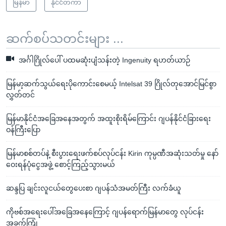
မြန်မာ
နိုင်ငံတကာ
ဆက်စပ်သတင်းများ ...
အင်္ဂါဂြိုလ်ပေါ် ပထမဆုံးပျံသန်းတဲ့ Ingenuity ရဟတ်ယာဉ်
မြန်မာ့ဆက်သွယ်ရေးပိုကောင်းစေမယ့် Intelsat 39 ဂြိုလ်တုအောင်မြင်စွာ
လွှတ်တင်
မြန်မာနိုင်ငံအခြေအနေအတွက် အထူးစိုးရိမ်ကြောင်း ဂျပန်နိုင်ငံခြားရေး
ဝန်ကြီးပြော
မြန်မာစစ်တပ်နဲ့ စီးပွားရေးဖက်စပ်လုပ်ငန်း Kirin ကုမ္ပဏီအဆုံးသတ်မှု နော်
ဝေးရန်ပုံငွေအဖွဲ့ စောင့်ကြည့်သွားမယ်
ဆန္ဒပြ ချင်းလူငယ်တွေပေးစာ ဂျပန်သံအမတ်ကြီး လက်ခံယူ
ကိုဗစ်အရေးပေါ်အခြေအနေကြောင့် ဂျပန်ရောက်မြန်မာတွေ လုပ်ငန်း
အခက်ကြုံ