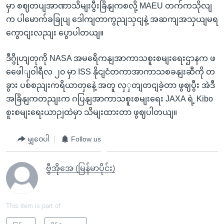
မှာ စဈတပျအာဏာသိမျးပွီးခြိနျကစလို့ MAEU တက်ကသိုလျ
က ပါမောက်ခခြုပျ ဒေါကျတာကွညျသှငျနဲ့ အဆကျအသှယျမရ
ကွောငျးလညျး ပွောပါတယျ။
ဒီဂွိုဟျတုကို NASA အမရေိကနျအာကာသစူးစမျးရေးဌာနက ဖ
ဖေေါျဝါရီလ ၂၀ မှာ ISS နိုငျငံတကာအာကာသစခနျးဆီကို တ
ခွား ပစ်စညျးကရိယာတှနေဲ့ အတူ လှှတျတငျခဲ့တာ ဖွဈပွီး အဲဒီ
အခြိနျကတညျးက ဂပြနျအာကာသစူးစမျးရေး JAXA ရဲ့ Kibo
စူးစမျးရေးယာဉျထဲမှာ သိမျးထားတာ ဖွဈပါတယျ။
မျှဝေပါ
Follow us
ဗွီအိုအေ (မြန်မာပိုင်း)
This item is part of